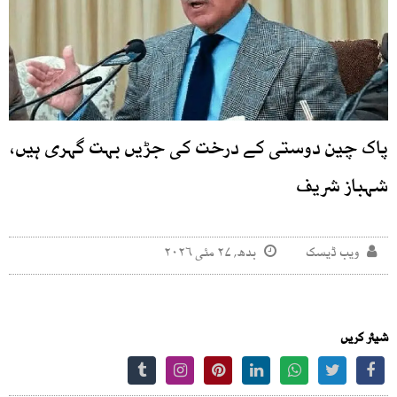
پاک چین دوستی کے درخت کی جڑیں بہت گہری ہیں،
شہباز شریف
ویب ڈیسک
بدھ, ۲۷ مئی ۲۰۲۶
شیئر کریں