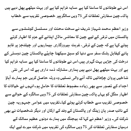
اس نے طوفانوں کا سامنا کیا ہے ،سایہ فراہم کیا ہے اور بہت میٹھے پھل دیے ہیں
پاک۔چین سفارتی تعلقات کی 75 ویں سالگرہپر خصوصی تقریب سے خطاب
وزیرِ اعظم محمد شہباز شریف نے سخت محنت اور مسلسل کوششوں سے
پاکستان میں ترقی کے لیے چین کا معاشی ماڈل اپنانے کے عزم کا اظہار کرتے
ہوئے کہا ہے کہ چین کے ترقی، غربت ،بیروزگاری ،بیماریوں اور چیلنجز پر قابو
پانے کیقابل رشک سفر سے دنیا کو سبق سیکھنا چاہیٔے،پاکستان چین دوستی کے
درخت کی جڑیں بہت گہری ہیں،اس نے طوفانوں کا سامنا کیا ہے ،سایہ فراہم کیا
ہے اور بہت میٹھے پھل دیے ہیں ہماری مشترکہ ذمہ داری ہے کہ اس کی نئی
شاخیں پروان چڑھائیں تاکہ آنے والی نسلیں وہ ورثہ حاصل کریں جو ہمارے آباؤ
اجداد کے تصور سے بھی زیادہ مضبوط تعلقات کا حامل ہو۔انہوں نے خیالات کا
اظہار منگل کو یہاں پاک۔چین سفارتی تعلقات کی 75 ویں سالگرہ کے حوالے سے
خصوصی تقریب سے خطاب کرتے ہوئے کیا۔تقریب میں عوامی جمہوریہ چین
کے نائب صدر ہان زینگ اور پاکستان کے وفد کے ارکان اور دیگر شخصیات نے بھی
شرکت کی۔ وزیر اعظم نے کہا کہ بیجنگ میں ہمارے دونوں عظیم ممالک کے
درمیان سفارتی تعلقات کی 75 ویں سالگرہ کی تقریب میں شرکت میرے لیے ایک