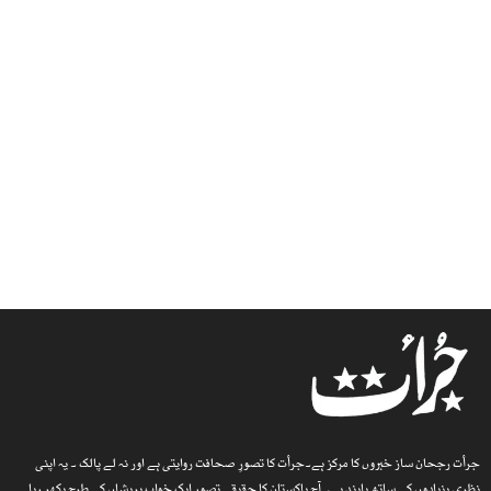
جرأت رجحان ساز خبروں کا مرکز ہے۔جرأت کا تصورِ صحافت روایتی ہے اور نہ لے پالک ۔ یہ اپنی
نظری بنیادوں کے ساتھ پابند ہے۔ آج پاکستان کا حقیقی تصور ایک خوابِ پریشاں کی طرح بکھر رہا