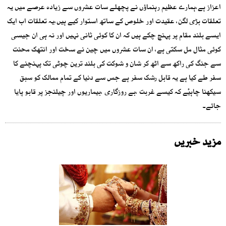
اعزاز ہے،ہمارے عظیم رہنماؤں نے پچھلے سات عشروں سے زیادہ عرصے میں یہ
تعلقات بڑی لگن، عقیدت اور خلوص کے ساتھ استوار کیے ہیں،یہ تعلقات اب ایک
ایسے بلند مقام پر پہنچ چکے ہیں کہ ان کا کوئی ثانی نہیں اور نہ ہی ان جیسی
کوئی مثال مل سکتی ہے، ان سات عشروں میں چین نے سخت اور انتھک محنت
سے جنگ کی راکھ سے اٹھ کر شان و شوکت کی بلند ترین چوٹی تک پہنچنے کا
سفر طے کیا ہے یہ قابل رشک سفر ہے جس سے دنیا کے تمام ممالک کو سبق
سیکھنا چاہیٔے کہ کیسے غربت ،بے روزگاری ،بیماریوں اور چیلنجز پر قابو پایا
جائے۔
مزید خبریں