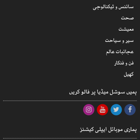
سائنس و ٹیکنالوجی
صحت
معیشت
سیر و سیاحت
عجائبات عالم
فن و فنکار
کھیل
ہمیں سوشل میڈیا پر فالو کریں
ہماری موبائل ایپلی کیشنز