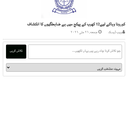
کورونا وباکے لیے12 کھرب کے پیکج میں بے ضابطگیوں کا انکشاف
ویب ڈیسک
جمعه, ۲۱ مئی ۲۰۲۱
تلاش کریں