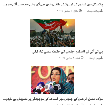
پاکستان میں شادی کے لیے رشتے بتانے والوں میں گھر والے سب سے آگے، سروے رپورٹ
جرات ڈیسک
منگل, ۳ ستمبر ۲۰۲۴
پی ٹی آئی نے 8 ستمبر جلسے کی حکمت عملی تیار کرلی
ویب ڈیسک
هفته, ۷ ستمبر ۲۰۲۴
مولانا فضل الرحمن کے جلوس میں اسلحہ کی موجودگی پر تشویش ہے ،فردوس عاشق