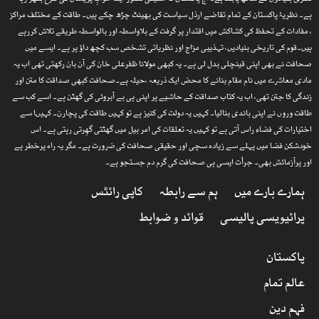
ہے۔ نظریۂ پاکستان کے تمام تقاضے ارذل سیاست کی بھینٹ چڑھ چکے ہیں۔ طاقت کے مختلف مراکز
، مفادات کے تحفظ کی کشاکش میں اقتدار پر گرفت کے بلاواسطہ اور بالواسطہ طریقے تلاش کررہے
ہیں۔قوم کی تاریخی بنیادیں، تہذیبی مزاج اور نظریاتی تشخص سب کچھ داؤ پر ہے۔ ایسے میں
صحافت نے بھی اپنی قینچلی بدل لی ہے۔ یہ کبھی مولانا ظفرعلی خان کی آن بان رکھتی تھی اب یہ
مادی معاشرے میں نام مقام بنانے کا محض ایک ذریعہ ،حیلہ ہے۔صحافت کبھی صداقت کا متن اور
زندگی کا جتن تھی، اب یہ کتاب صداقت کے حاشیے پر اپنی ہی بے آبروئی کی گھٹن ہے۔ اسے کب سے
طاقت وروں نے اپنی باندی بنالیا۔ کہیں یہ دولت کی کنیز ہے تو کہیں طاقت کی پچارن۔ کہیںا سے
اختیارات کی فضاء راس آتی ہے تو کہیں یہ تعلقات کی امر بیل میں گھٹتی گھِرتی رہتی ہے۔ اس
خودشکن فضا میں پہلے سے زیادہ سچی اور حقیقی صحافت کی ضرورت ہے۔ مگر یہ راہ پرخطر ہے
اور پرآزمائش بھی۔ جرأت ایسی ہی صحافت کی گرم دم جستجو ہے۔
ہمارے بارے میں
ہم سے رابطہ
کاپی رائٹس
پرائیویسی پالیسی
قوائد و ضوابط
پاکستان
عالم تمام
فہم دین