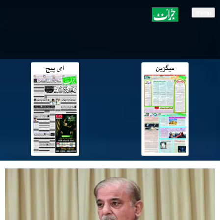
menu
میگزین
ای پیج