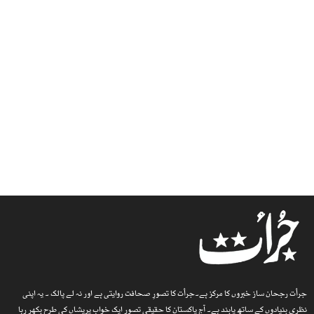
جرأت رجحان ساز خبروں کا مرکز ہے۔جرأت کا تصورِ صحافت روایتی ہے اور نہ لے پالک ۔ یہ اپنی
نظری بنیادوں کے ساتھ پابند ہے۔ آج پاکستان کا حقیقی تصور ایک خوابِ پریشاں کی طرح بکھر رہا