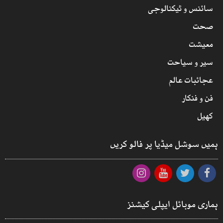
سائنس و ٹیکنالوجی
صحت
معیشت
سیر و سیاحت
عجائبات عالم
فن و فنکار
کھیل
ہمیں سوشل میڈیا پر فالو کریں
ہماری موبائل ایپلی کیشنز