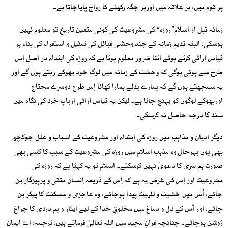
ہر قوم میں، ہر علاقہ میں اورہر جگہ رکھنے کا رواج پایاجاتا ہے۔
زمانہ قبل از اسلام”روزہ“ کی مشروعیت کی کوئی متعین تاریخ تو معلوم نہیں
ہوسکی، البتہ قدیم زمانہ کے چند وحشی قبائل کی تمثیل و استقراء کی بناء پر
قیاس آرائی کرتے ہوئے اتنا ضرور معلوم ہوتا ہے کہ روزہ کی ابتداء در اصل اِس
طرح سے ہوئی ہوگی کہ وحشت کے زمانہ میں لوگ خود بھوکے رہتے ہوں گے اور
یہ سمجھتے ہوں گے کہ ہمارے بدلے ہمارا کھانا اِس طرح دوسرے محتاج
اوربھوکے لوگوں کو پہنچ جاتا ہے۔ لیکن یہ قیاس آرائی اربابِ خرد کی نگاہ میں
سند کا درجہ حاصل نہ کرسکی۔
دیگر ادیان و مذاہب میں روزہ کی ابتداء اور مشروعیت کے اسباب و علل جوکچھ
بھی ہوں بہرحال وہ مذہب اسلام میں روزہ کی مشروعیت کے سبب کا کسی بھی
صورت ہم سری کا دعویٰ نہیں کرسکتے۔ اسلام تو یہ کہتا ہے کہ روزہ کی
مشروعیت اور اِس کی غرض یہ ہے کہ اِس کے ذریعہ اِنسان متقی و پرہیزگار بن
جائے، اُس میں خشیت و للہیت پیدا ہوجائے، وہ عاجزی و مسکنت کا پیکر بن
جائے، اور اُس کے دل و دماغ میں مخلوقِ خدا کے لیے ایثار و ہم دردی کا چراغ
رُوشن ہوجائے۔ چنانچہ قرآنِ مجید میں اللہ تعالیٰ فرماتے ہیں، ترجمہ: اے ایمان