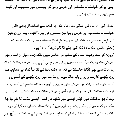
تمام معانی و مطالب سے یہ بات ظاہر ہوتی ہے کہ اسلام کی زبان میں در حقیقت
اپنے آپ کو خواہشاتِ نفسانی اور حرص و ہوا کی پھسلن میں مضبوط اور ثابت
قدم رکھنے کا نام ”روزہ“ ہے۔
انسان کی روز مرہ کی زندگی میں عام طور پر کثرت سے استعمال ہونے والی
خواہشاتِ نفسانیہ اور حرص و ہوا تین قسموں کی ہیں: ”کھانا، پینا اور زوجین
کے باہمی جنسی تعلقات۔ان تینوں خواہشاتِ نفسانیہ سے ایک مدت معینہ
(یعنی مکمل ایک ماہ) تک رُکے رہنے کا نام شرعاً ”روزہ“ ہے۔
”روزہ“ کی مشروعیت اسلام کے ساتھ ہی خاص نہیں بلکہ زمانہ قبل از اسلام بھی
اِس کی مشروعیت دیگر مذاہب میں پہلے سے چلی آرہی ہے۔اِس حقیقت کا ثبوت
اِس بات سے بھی لگایا جاسکتا ہے کہ اِس وقت دُنیا کے تقریباً تمام ہی مذاہب میں
روزہ رکھنے کا رسم و رواج پایا جاتا ہے۔ اِن مذاہب میں روزہ رکھنے کے اُصول و
آداب، قواعد و کلیات اور اِس کے طور طریقے اگرچہ مختلف قسم کی آب و ہوا،
قومیت و وطنیت، تہذیب و تمدن اور آس پاس کے حالات و واقعات کے اعتبار سے
بہت کچھ مختلف ہیں، لیکن ایسے میں شاید ہی کسی ایسے مذہب کا نام لیا جا
سکتا ہو کہ جس کے مذہبی نظام تعلیم میں ”روزہ“ مطلقاً تسلیم نہ کیا گیا ہو،
بلکہ روزہ فی الجملہ دُنیا کے تمام تر مذاہب میں ایک رسم کی حیثیت سے آج بھی