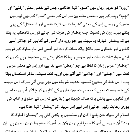
”روزہ“ کو عربی زبان میں ”صوم“ کہا جاتاہے، جس کے لفظی معنی ”رکنے“ اور
”چپ“ رہنے کے ہیں۔ بعض مفسرین نے اِس کے معنی ”صبر“ کے بھی لیے ہیں
جس کی رو سے اِس کے معنی ”ضبط نفس، ثابت قدمی اور استقلال“ کے بھی
بنتے ہیں۔ روزہ کی نسبت جب رمضان کی طرف کی جائے تو اِس کامطلب یہ بنتا
ہے کہ رمضان المبارک وہ مہینہ ہے جو روزہ دار آدمی کے گناہوں کو جلاکر اُسے
گناہوں اور خطاؤں سے بالکل پاک صاف کردے اور آدمی اِس ماہِ مبارک کے ذریعے
اپنی خواہشات نفسانیہ اور حرص و ہوا کا شکار بننے سے محفوظ رہے، کیوں کہ
”رمضان“ عربی زبان کا لفظ ہے جو ”رمض“ سے بنا ہے، اور اِس کے معنی عربی
لغت میں ”جلنے“ اور ”جلانے“ کے آتے ہیں اوریہ لفظ ہمیشہ مذکر استعمال ہوتا
ہے۔ اِ س لفظ کی وجہئ تسمیہ حدیث شریف میں بھی یہی آئی ہے کہ اِس مہینہ
کی خصوصیت یہ ہے کہ یہ مہینہ روزہ داروں کے گناہوں کو جلاکر اُنہیں معاصی
اور گناہوں سے بالکل پاک صاف کردیتا ہے (بشرطے کہ اِس کے حقوق و آداب کی
پوری رعایت رکھی جائے) اِس لیے اِس مہینہ کو ”رمضان“ کہا جاتا ہے۔
اسلام کی بنیاد جن پانچ ارکان اور ستونوں پر رکھی گئی ہے ”رمضان المبارک کا
روزہ“ اُن میں سے اُس کا تیسرا اہم ترین رکن اور اُس کا مضبوط ترین ستون ہے۔ اِن