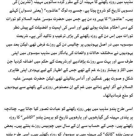
مذہب میں روزہ رکھنے کا مہینہ اُن کے مقرر کردہ ساتویں مہینہ (تشرین) کی
دسویں تاریخ کو شروع ہوتا ہے، جسے وہ لوگ ”عاشورہ“ (یعنی دسواں) کہتے
ہیں۔ ”عاشورا“ کا یہی وہ دن ہے جس میں حضرت موسیٰ علیہ السلام کو تورات
کے دس احکام عنایت ہوئے تھے اور اسی کی اہمیت و افضیلت کے پیش نظر
تورات میں اِس دن کے روزہ رکھنے کی بڑی ترغیب و تاکید آئی ہے۔ شریعت
موسویہ میں در اصل یہودیوں پر چالیس دن کے روزے فرض تھے، لیکن بعد میں
یہودیوں نے مختلف حالات و واقعات کی یادگار میں مذہب موسوی میں اپنی
طرف سے اور بہت سے روزے بڑھادیے اورشریعت کے حکم میں اضافہ کردیا جن
میں اکثر و بیشتر روزے غم کے تھے جس کے اظہار کے لیے یہودی اپنی ظاہری
شکل و صورت بھی غمگین اور اُداس بنالیتے تھے، لیکن حضرت عیسیٰ علیہ
السلام نے آکر اپنے زمانے میں غم کے اِن مصنوعی روزوں کے رکھنے سے یہودیوں
کو منع فرمادیاتھا۔
اسی طرح ہندو مذہب میں بھی روزہ رکھنے کو عبادت تصور کیا جاتا ہے۔ چنانچہ
ہر ہندی مہینہ کی گیارھویں اور بارھویں تاریخ کو برہمن ہندو ”اکاشی“ کا روزہ
رکھتے ہیں، جس کے حساب سے اِن کے سال میں چوبیس روزے بنتے ہیں۔ بعض
برہمن ہندو ”کاتک“ کے مہینہ میں ہر سوموار کو روزہ رکھتے ہیں۔ اسی طرح ہندو