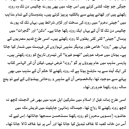
جوگی جو چلہ کشی کرتے ہیں اس چلہ میں بھی پورے چالیس دن تک وہ روزہ
رکھتے ہیں اور کھانے پینے سے بالکلیہ پرہیز کرتے ہیں۔ ہندوستان کے تمام مذاہب
میں ”جینی دھرم“ میں روزہ کی سخت اور کڑی شرائط ہیں، یہاں تک کہ پورے
چالیس دن تک کا اُن کے یہاں ایک روزہ رکھا جاتا ہے۔ ”دکن“ اور ”گجرات“ میں
ہرسال ”جینی“ کئی کئی ہفتوں کا روزہ رکھتے ہیں۔ اسی طرح قدیم مصریوں کے
یہاں بھی ”روزہ“ خاص طور پردیگر مذہبی تہواروں کی فہرست میں شمار کیا جاتا
ہے۔ یونان میں صرف عورتیں ”تھمو فیریا“ کی تیسری تاریخ کو روزہ رکھتی ہیں۔
پارسی مذہب میں عام پیروؤں پر گو ”روزہ“ فرض نہیں، لیکن اُن کی الہامی کتاب
کی ایک آیت سے یہ مترشح ہوتا ہے کہ روزہ رکھنے کا حکم اُن کے مذہب میں بھی
پہلے سے موجود تھا، بالخصوص اُن کے مذہبی و روحانی پیشواؤں کے لیے تو پنج
سالہ روزہ رکھنا ضروری تھا۔
اسی طرح زمانہ قبل از اسلام میں مشرکین اہل عرب میں بھی فی الجملہ کچھ نہ
کچھ روزہ رکھنے کا رواج تھا، جیساکہ زمانہئ جاہلیت میں قریش مکہ میں
عاشورہ (دسویں محرم) کو روزہ رکھنا مستحسن سمجھا جاتاتھا، اِس لیے کہ
اُس دن خانہ کعبہ کا غلاف تبدیل کیا جاتا تھا اور اُس پر نیا غلاف ڈالا جاتا تھا۔