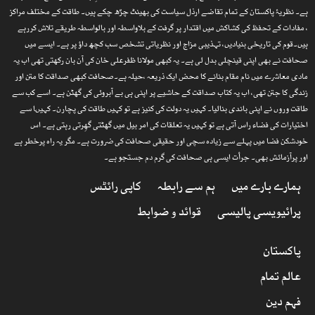
ہے۔ نظریۂ پاکستان کے تمام تقاضے ارذل سیاست کی بھینٹ چڑھ چکے ہیں۔ طاقت کے مختلف مراکز
، مفادات کے تحفظ کی کشاکش میں اقتدار پر گرفت کے بلاواسطہ اور بالواسطہ طریقے تلاش کررہے
ہیں۔قوم کی تاریخی بنیادیں، تہذیبی مزاج اور نظریاتی تشخص سب کچھ داؤ پر ہے۔ ایسے میں
صحافت نے بھی اپنی قینچلی بدل لی ہے۔ یہ کبھی مولانا ظفرعلی خان کی آن بان رکھتی تھی اب یہ
مادی معاشرے میں نام مقام بنانے کا محض ایک ذریعہ ،حیلہ ہے۔صحافت کبھی صداقت کا متن اور
زندگی کا جتن تھی، اب یہ کتاب صداقت کے حاشیے پر اپنی ہی بے آبروئی کی گھٹن ہے۔ اسے کب سے
طاقت وروں نے اپنی باندی بنالیا۔ کہیں یہ دولت کی کنیز ہے تو کہیں طاقت کی پچارن۔ کہیںا سے
اختیارات کی فضاء راس آتی ہے تو کہیں یہ تعلقات کی امر بیل میں گھٹتی گھِرتی رہتی ہے۔ اس
خودشکن فضا میں پہلے سے زیادہ سچی اور حقیقی صحافت کی ضرورت ہے۔ مگر یہ راہ پرخطر ہے
اور پرآزمائش بھی۔ جرأت ایسی ہی صحافت کی گرم دم جستجو ہے۔
ہمارے بارے میں
ہم سے رابطہ
کاپی رائٹس
پرائیویسی پالیسی
قوائد و ضوابط
پاکستان
عالم تمام
فہم دین