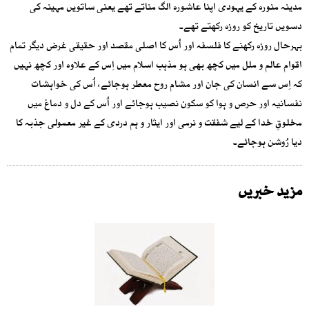
مدینہ منورہ کے یہودی اپنا عاشورہ الگ مناتے تھے یعنی ساتویں مہینہ کی
دسویں تاریخ کو روزہ رکھتے تھے۔
بہرحال روزہ رکھنے کا فلسفہ اور اُس کا اصلی مقصد اور حقیقی غرض دیگر تمام
اقوام عالم و ملل میں کچھ بھی ہو مذہب اسلام میں اِس کے علاوہ اور کچھ نہیں
کہ اِس سے انسان کی جان اور مشام روح معطر ہوجائے، اُس کی خواہشات
نفسانیہ اور حرص و ہوا کو سکون نصیب ہوجائے اور اُس کے دل و دماغ میں
مخلوقِ خدا کے لیے شفقت و نرمی اور ایثار و ہم دردی کے غیر معمولی جذبہ کا
دیا رُوشن ہوجائے۔
مزید خبریں