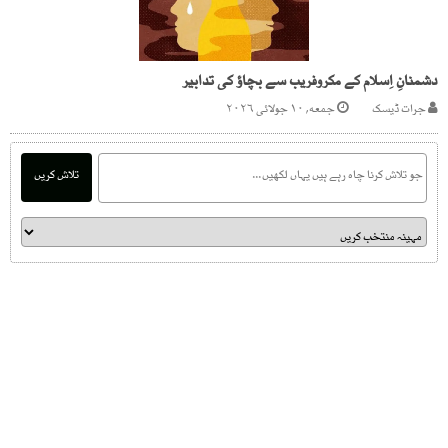
دشمنانِ اِسلام کے مکروفریب سے بچاؤ کی تدابیر
جرات ڈیسک
جمعه, ۱۰ جولائی ۲۰۲۶
تلاش کریں