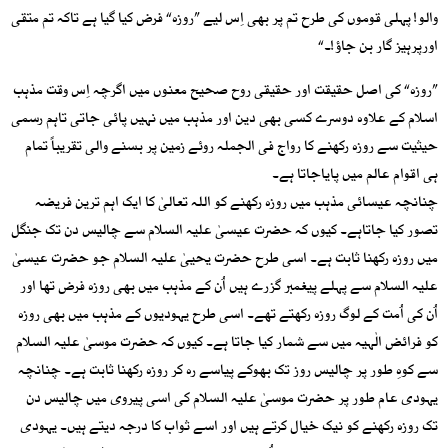
والو! پہلی قوموں کی طرح تم پر بھی اِس لیے ”روزہ“ فرض کیا گیا ہے تاکہ تم متقی
اورپرہیز گار بن جاؤ!۔“
”روزہ“ کی اصل حقیقت اور حقیقی روح صحیح معنوں میں اگرچہ اِس وقت مذہب
اسلام کے علاوہ دوسرے کسی بھی دین اور مذہب میں نہیں پائی جاتی تاہم رسمی
حیثیت سے روزہ رکھنے کا رواج فی الجملہ روئے زمین پر بسنے والی تقریباً تمام
ہی اقوام عالم میں پایاجاتا ہے۔
چنانچہ عیسائی مذہب میں روزہ رکھنے کو اللہ تعالیٰ کا ایک اہم ترین فریضہ
تصور کیا جاتاہے۔ کیوں کہ حضرت عیسیٰ علیہ السلام سے چالیس دن تک جنگل
میں روزہ رکھنا ثابت ہے۔ اسی طرح حضرت یحییٰ علیہ السلام جو حضرت عیسیٰ
علیہ السلام سے پہلے پیغمبر گزرے ہیں اُن کے مذہب میں بھی روزہ فرض تھا اور
اُن کی اُمت کے لوگ روزہ رکھتے تھے۔ اسی طرح یہودیوں کے مذہب میں بھی روزہ
کو فرائض الٰہیہ میں سے شمار کیا جاتا ہے۔ کیوں کہ حضرت موسیٰ علیہ السلام
سے کوہِ طور پر چالیس روز تک بھوکے پیاسے رہ کر روزہ رکھنا ثابت ہے۔ چنانچہ
یہودی عام طور پر حضرت موسیٰ علیہ السلام کی اسی پیروی میں چالیس دن
تک روزہ رکھنے کو نیک خیال کرتے ہیں اور اسے ثواب کا درجہ دیتے ہیں۔ یہودی