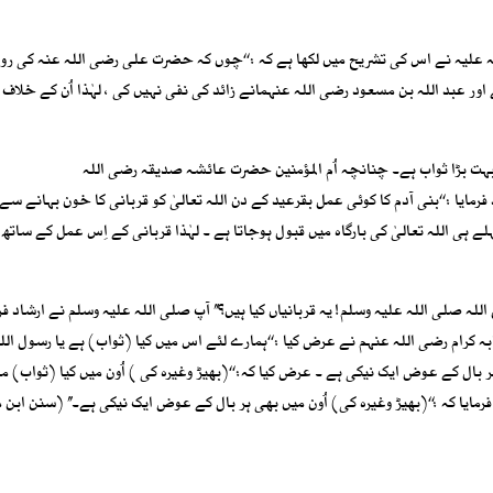
لیہ نے اس کی تشریح میں لکھا ہے کہ : ‘‘چوں کہ حضرت علی رضی اللہ عنہ کی رو
عبد اللہ بن مسعود رضی اللہ عنہمانے زائد کی نفی نہیں کی ، لہٰذا اُن کے خلاف 
بہت بڑا ثواب ہے۔ چنانچہ اُم المؤمنین حضرت عائشہ صدیقہ رضی اللہ
ایا : ‘‘بنی آدم کا کوئی عمل بقرعید کے دن اللہ تعالیٰ کو قربانی کا خون بہانے سے 
ہی اللہ تعالیٰ کی بارگاہ میں قبول ہوجاتا ہے ۔ لہٰذا قربانی کے اِس عمل کے ساتھ ا
لہ صلی اللہ علیہ وسلم! یہ قربانیاں کیا ہیں؟’’ آپ صلی اللہ علیہ وسلم نے ارشاد فرم
بہ کرام رضی اللہ عنہم نے عرض کیا : ‘‘ہمارے لئے اس میں کیا (ثواب) ہے یا رسول ال
ہر بال کے عوض ایک نیکی ہے ۔ عرض کیا کہ: ‘‘(بھیڑ وغیرہ کی ) اُون میں کیا (ثواب) مل
رمایا کہ :‘‘(بھیڑ وغیرہ کی) اُون میں بھی ہر بال کے عوض ایک نیکی ہے۔’’ (سنن ابن 