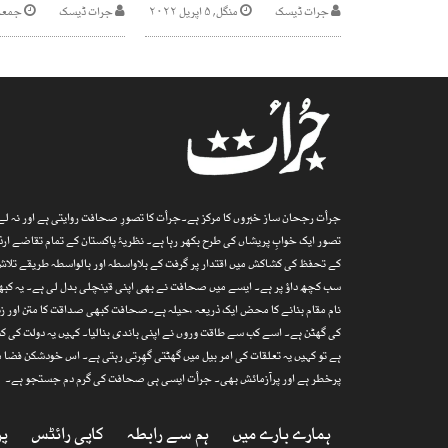
جرات ڈیسک
منگل, ۵ اپریل ۲۰۲۲
جرات ڈیسک
جمعه, ۳ نومبر 
جرأت رجحان ساز خبروں کا مرکز ہے۔جرأت کا تصورِ صحافت روایتی ہے اور نہ لے پ
تصور ایک خوابِ پریشاں کی طرح بکھر رہا ہے۔ نظریۂ پاکستان کے تمام تقاضے 
کے تحفظ کی کشاکش میں اقتدار پر گرفت کے بلاواسطہ اور بالواسطہ طریقے تلاش
سب کچھ داؤ پر ہے۔ ایسے میں صحافت نے بھی اپنی قینچلی بدل لی ہے۔ یہ کبھی
نام مقام بنانے کا محض ایک ذریعہ ،حیلہ ہے۔صحافت کبھی صداقت کا متن اور زند
کی گھٹن ہے۔ اسے کب سے طاقت وروں نے اپنی باندی بنالیا۔ کہیں یہ دولت کی کن
ہے تو کہیں یہ تعلقات کی امر بیل میں گھٹتی گھِرتی رہتی ہے۔ اس خودشکن فض
پرخطر ہے اور پرآزمائش بھی۔ جرأت ایسی ہی صحافت کی گرم دم جستجو ہے۔
ہمارے بارے میں
ہم سے رابطہ
کاپی رائٹس
پر