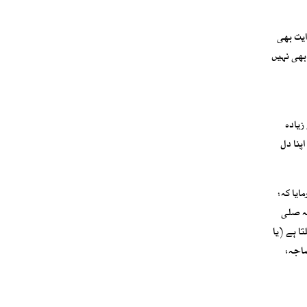
ایت بھی
بھی نہیں
زیادہ
پنا دل
ایا کہ:
لہ صلی
تا ہے (یا
ماجہ: