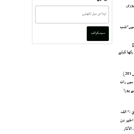
پوری
یں ‘‘شب
سبسکرائب
ِ
تر تین روزے رکھا کرتے
)
میں رات
ے پورا
‘‘ اللہ
 اخیر دن
(یعنی تیرھویں ) کی عصر تک (ہر نماز کے بعدمذکورہ بالا) تکبیرات تشریق پڑھا کرتے تھے۔(السنن الکبریٰ للبیہقی : 6274،کتاب الآثار لابی یوسف: 297، الآثار