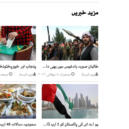
مزید خبریں
طالبان صوبہ بادغیس میں بھی داخل
ویب ڈیسک
جمعرات, ۸ جولائی ۲۰۲۱
ویب ڈیسک
جمعه, ۳ فروری ۲۰۲۳
یو اے ای کی پاکستان کو 2 ارب ڈالر قرض واپسی ایک سال کے لیے موخر