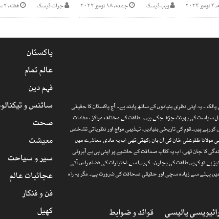
۲۰۲۳
ویب ڈیسک
جمعه, ۱۸ نومبر ۲۰۲۲
جرات ڈیسک
هفته, ۲ ستمبر ۲۰۲۳
پاکستان
عالم تمام
فہم دین
سائنس و ٹیکنالو
الک ۔ یہ اپنی نظری بنیادوں کے ساتھ پابند ہے۔ آج پاکستان کا حقیقی
ارذل سیاست کی بھینٹ چڑھ چکے ہیں۔ طاقت کے مختلف مراکز ، مفادات
صحت
 کررہے ہیں۔قوم کی تاریخی بنیادیں، تہذیبی مزاج اور نظریاتی تشخص
معیشت
 مولانا ظفرعلی خان کی آن بان رکھتی تھی اب یہ مادی معاشرے میں
گی کا جتن تھی، اب یہ کتاب صداقت کے حاشیے پر اپنی ہی بے آبروئی
سیر و سیاحت
یز ہے تو کہیں طاقت کی پچارن۔ کہیںا سے اختیارات کی فضاء راس آتی
عجائبات عالم
ا میں پہلے سے زیادہ سچی اور حقیقی صحافت کی ضرورت ہے۔ مگر یہ راہ
فن و فنکار
کھیل
ائیویسی پالیسی
قوائد و ضوابط