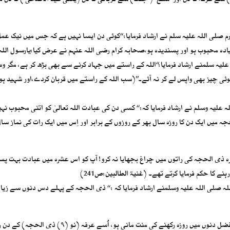
طاق) سے عرفہ کا دن اور ‘‘شفع’’ ( جفت) سے قربانی کا دن (یعنی عید الاضحی ) کا دن م
صلی اللہ علیہ سلم نے ارشاد فرمایا: ‘‘کوئی دن ایسا نہیں ہے کہ جس میں نیک عمل
ہ محبوب ہو اور پسندیدہ ہو،صحابہ کرام رضی اللہ عنہم نے عرض کیا:یارسول اللہ!
علیہ سلمنے ارشاد فرمایا:‘‘اللہ کے راستے میں جہاد کرنے سے بھی بڑھ کر ہے، مگر
وئی چیز بھی واپس لے کر نہ آئے۔’’(سب اللہ کے راستے میں قربان کردے،اور شہید ہو
علیہ وسلم نے ارشاد فرمایا کہ: ‘‘ کسی دن کی عبادت اللہ تعالیٰ کو اتنی محبوب نہ
یں ایک دن کا روزہ سال بھر کے روزوں کے برابر اور اِس میں ایک رات کی نماز سال
شرہ ذی الحجہ کی راتوں میں چراغ بجھایا نہ کرو! آپ کو اس عشرہ میں عبادت بہت پس
نے کا حکم فرمایا کرتے تھے۔ (غنیۃ الطالبین:ص241)
 صلی اللہ علیہ وسلمنے ارشاد فرمایا کہ : ‘‘ ذی الحجہ کے پہلے دس دنوں سے زیاد
اسی وجہ سے علماء نے لکھا ہے کہ: ‘‘ جس شخص نے سال کے افضل دنوں میں روزہ رکھنے کی منت مانی ہو، اُسے عرف