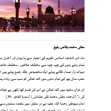
مفتی محمد وقاص رفیع
ماہِ ذی الحجہ اسلامی تقویم کے اعتبار سے بارہواں اور آخری مہینہ
تمام روئے زمین کے چپہ چپہ سے مختلف علاقوں ، مختلف خاندانوں
دیوانہ وار صداء لگاتے ہوئے ایک مخصوص جگہ جمع ہوتے ہیں اور
عشرہ سال بھر کے تمام دنوں میں اللہ تعالیٰ کو سب سے زیادہ پس
کی ۔’’ (ترجمہ مفتی محمد تقی عثمانی) (سورۃ الفجر : 30)
امام سیوطی رحمۃ اللہ علیہ نے در منثور میں متعدد سندوں سے یہ