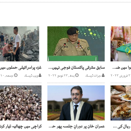
پنجاب اور خیبرپختونخوا میں ضمنی الیکشن مؤخر ہونے کا امکان
سابق مشرقی پاکستان فوجی نہیں، سیاسی ناکامی تھی، آرمی چیف
جرات ڈیسک
بدھ, ۲۳ نومبر ۲۰۲۲
ویب ڈیسک
جمعه, ۱۰ نومبر ۲۰۲۳
سعودیہ، سالانہ 40 ارب ریال کی خوراک ضائع ہو رہی ہے، حکام
عمران خان پر دورانِ جلسہ پھر حملے کا خدشہ ہے، انٹیلی جنس رپورٹ عدالت میں پیش