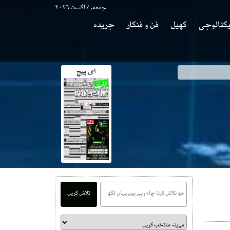
جمعه, ۷ اگست ۲۰۲۶
کنالوجی
کھیل
فن و فنکار
جریدہ
ای پیج
تلاش کریں