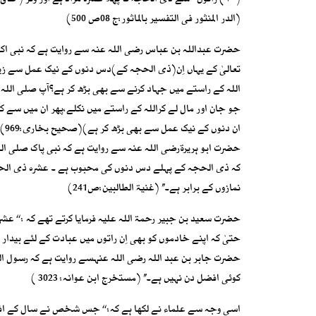
(۱۰) راتوں ’’ سے ذی الحجہ کا پہلا عشرہ مراد ہے اور وتر ( 
(الدر المنثور فی التفسیر بالماثور:ج 08ص 500)
حضرت عبداللہ بن عباس رضی اللہ عنہ سے روایت ہے کہ نبی اکرم 
تعالیٰ کے یہاں اِن(ذی الحجہ کے)دس دنوں کے نیک عمل سے زیاد
اللہ کے راستے میں جہاد کرنے سے بھی بڑھ کر ہے؟آپ صلی اللہ 
جو جان اور مال لے کراللہ کے راستے میں نکلے،پھر ان میں سے ک
ان دنوں کے نیک عمل سے بھی بڑھ کر ہے)(صحیح بخاری:969)
حضرت ابو ہریرۃرضی اللہ عنہ سے روایت ہے کہ نبی پاک صلی اللہ 
کہ ذی الحجہ کے پہلے دس دنوں کی محبوب ہے ۔ عشرہ ذی الحجہ م
نمازوں کے برابر ہے۔’’ (غنیۃ الطالبین:ص241)
حضرت سعید بن جبیر رحمۃ اللہ علیہ فرمایا کرتے تھے کہ : ‘‘ ع
حتیٰ کہ اپنے خادموں کو بھی اِن راتوں میں عبادت کے لئے بیدار رہ
حضرت جابر بن عبد اللہ رضی اللہ عنہسے روایت ہے کہ رسول اللہ
کوئی افضل دن نہیں ہے۔’’ (مستخرج ابن عوانہ: 3023 )