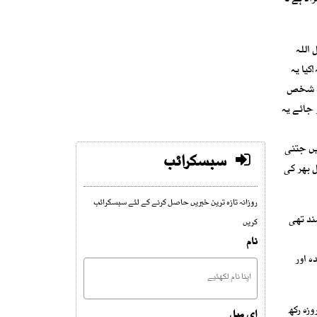
راد ہے ۔
 اللہ
کیا یہ
 وہ شخص
 جائے یہ
یں جتنی
سبسکرائب
 بھر کی
روزانہ تازہ ترین خبریں حاصل کرنے کے لئے سبسکرائب
ند تھی
کریں
نام
ہ اور
ہ (نو (۹) ذی الحجہ) کے دن روزہ رکھ
ای میل