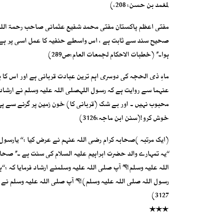
لمغمد بن حسن: 208،)
مفتی اعظم پاکستان مفتی محمد شفیع عثمانی صاحب رحمۃ اللہ ع
صحیح سند سے ثابت ہے ، اس واسطے حنفیہ کا عمل اسی پر ہے اور 
ہوا۔’’ (خطبات الاحکام لجمعات العام:ص289)
ماہِ ذی الحجہ کی دوسری اہم ترین عبادت قربانی ہے اور اس کا 
عنہما سے روایت ہے کہ رسول اللہصلی اللہ علیہ وسلم نے ارشاد فرم
محبوب نہیں ۔ اور بے شک (قربانی کا) خون زمین پر گرنے سے پہلے 
خوش کرو!(سنن ابن ماجہ:3126)
(ایک مرتبہ )صحابہ کرام رضی اللہ عنہم نے عرض کیا : ‘‘ یارسول ال
‘‘یہ تمہارے والد حضرت ابراہیم علیہ السلام کی سنت ہے ۔’’ صحا
اللہ علیہ وسلم!؟’’ آپ صلی اللہ علیہ وسلمنے ارشاد فرمایا کہ : ‘‘
رسول اللہ صلی اللہ علیہ وسلم)!؟’’ آپ صلی اللہ علیہ وسلم نے ف
3127)
٭٭٭