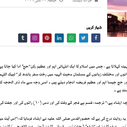
جرات ڈیسک
جمعه, ۲۲ مئی ۲۰۲۶
شیئر کریں
 کہلاتا ہے ، جس میں اسلام کا ایک انتہائی اہم اور عظیم رکن ‘‘حج’’ ادا کیا جاتا ہے 
 اور مختلف زبانوں کے مسلمان محبت الٰہیہ میں رخت سفر باندھ کر ‘‘ لبیک اللہم ل
 حج جیسا اہم اور عظیم فریضہ انجام دیتے ہیں ۔ اسی وجہ سے ماہِ ذی الحجہ کا 
ند ہے ۔
اور قرآنِ مجید میں اللہ تعالیٰ نے اس کی قسم کھا رکھی ہے چنانچہ ارشاد ہے: ‘‘ ترجمہ: قسم ہے فجر کے وقت کی 
 روایت درج کی ہے کہ حضورِاقدس صلی اللہ علیہ نے ارشاد فرمایا کہ: ‘‘اِس آیت می