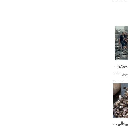
غزہ پراسرائیلی حملوں میں تیزی،ہسپتالوں، کیمپوں پرشدید بمباری
کراچی میں چھالیہ تیار کرنے والی 7 فیکٹریاں سربمہر