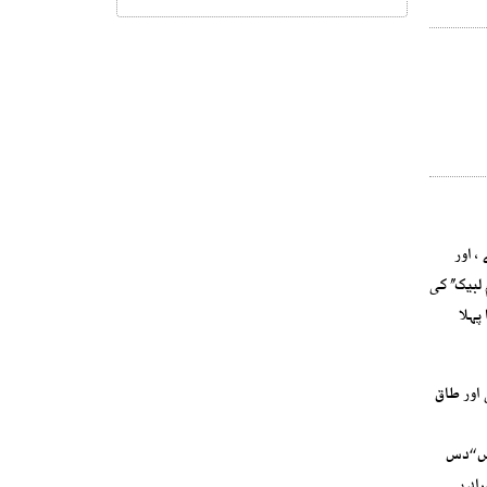
، اور
بیک’’ کی
پہلا
اور دس (۱۰) راتوں کی اور جفت کی اور طاق
ں ‘‘دس