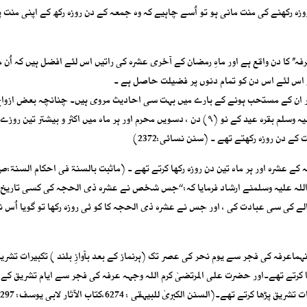
ہ رکھنے کی منت مانی ہو تو اُسے چاہیے کہ وہ جمعہ کے دن روزہ رکھ کے اپنی منت 
’ کا دن واقع ہے اور ماہِ رمضان کے آخری عشرہ کی راتیں اس لئے افضل ہیں کہ اُن م
 ہے اس لئے اس دن کو تمام دنوں پر فضیلت حاصل ہے ۔
رکھنے کی فضیلت اور ان کے مستحب ہونے کے بارے میں بہت سی احادیث مروی ہیں۔ چنانچہ بعض ازواج
مطہرات رضی اللہ عنہن سے منقول ہے کہ نبی اکرم صلی اللہ علیہ وسلم بقرہ عید کے نو (۹) دن ، دسویں محرم اور ہر ماہ میں اکثر و بیش
کے دن روزہ رکھتے تھے ۔ (سنن نسائی:2372)
 عشرہ اور ہر ماہ تین دن روزہ رکھا کرتے تھے ۔ (ماثبت بالسنۃ فی احکام السنۃ:ص 201
للہ علیہ وسلمنے ارشاد فرمایا کہ: ‘‘جس شخص نے عشرہ ذی الحجہ کی کسی تاریخ 
الے کی سی عبادت کی ، اور جس نے عشرہ ذی الحجہ کا کو ئی روزہ رکھا تو گویا اُس ن
اعرفہ کی فجر سے یوم نحر کی عصر تک (ہرنماز کے بعد بآوازِ بلند ) تکبیرات تشریق : 
الحمد’’ پڑھا کرتے تھے۔اور حضرت علی المرتضیٰ کرم اللہ وجہہ عرفہ کی فجر سے ایام تشریق کے