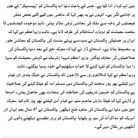
میں اہم کردار ادا کیا ہے، جس کے باعث دنیا اب پاکستان کو "پیسمیکر” کے طور
پر جاننے لگی ہے۔ انہوں نے یہ بھی کہا کہ ماضی میں کیے گئے بعض منفی
فیصلوں کی وجہ سے ملک کی معاشی ترقی متاثر ہوئی، تاہم موجودہ کوششوں کا
مقصد معیشت کو دوبارہ استحکام کی طرف لانا ہے۔ نائب وزیراعظم نے کہا کہ
ایران پر حملیکی پاکستان نے سب سے پہلے مذمت کی ،پاکستان کو معاشی طور
پر مضبوط بنانا ہے۔ اسحاق ڈار نے کہا کہ معرکہ حق کے بعد دنیا پاکستان کی
صلاحیتوں کی معترف ہوگئی ،وزیر اعظم شہبا زشریف نے ڈوبتی معیشت کو سہا
را دیا ،پاکستان کو تنہا کرنے کا خواب دیکھنیوالے خود رسوا ہوگئے۔ نائب
وزیراعظم نے کہا کہ28فروری سے 25جون تک پاکستان نے جنگ بندی اور قیام
امن کیلئے بھر پور محنت کی،پاکستان میں مسلم امہ کو فیلڈ کرنے کی صلاحیت
ہے،پاکستان کو حرمین شریفین کی حفاظت کی سعادت بھی حاصل ہوئی۔ اسحا
ق ڈارنے کہا کہ فیلڈ مارش عاصم منیر نے قیام امن کیلئے بھر پور کام کیا ،معرکہ
حق میں دنیا نے پاکستان کی منفرد فتح دیکھی ،پاکستان نے 47 سال بعد ایران اور
امریکہ کو مذاکرات کی میز پر بٹھایا ،پاکستان کو بری نظرسے دیکھنے والوں کی
آنکھیں ہی نکال دیں گے۔