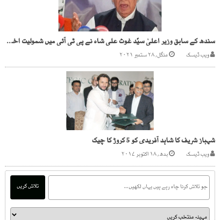
سندھ کے سابق وزیر اعلیٰ سیّد غوث علی شاہ نے پی ٹی آئی میں شمولیت اختیار کر لی
ویب ڈیسک
منگل, ۲۸ ستمبر ۲۰۲۱
شہباز شریف کا شاہد آفریدی کو 5 کروڑ کا چیک
ویب ڈیسک
بدھ, ۱۸ اکتوبر ۲۰۱۷
تلاش کریں