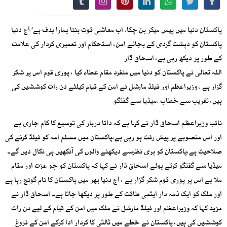
پاکستان دنیا میں پیس میکر بن چکا، اب معاشی قوت بننا ہمارا ہدف ہے‘ آج دنیا
پاکستان کو دہشت گردی کے بجائے امن، استحکام اور تعمیری کردار کی علامت
کے طور پر دیکھ رہی ہے، اسحاق ڈار
اللہ تعالی نے پاکستان کو دنیا میں منفرد مقام عطاء کیا ، پوری قوم اس پر شکر
گزار ہے ، وزیراعظم اور فیلڈ مارشل نے امن کے قیام کیلئے دن رات کوششیں کی
ہیں، تقریب سے خطاب ،میڈیا سے گفتگو
نائب وزیراعظم اسحاق ڈار نے کہا ہے کہ داتا دربار کی توسیع کا کام جاری ہے
اور اس منصوبے پر پیش رفت ہو رہی ہے،پاکستان میں مسلم امہ کو فیلڈ کرنے کی
صلاحیت ہے،پاکستان کو بری نظرسے دیکھنے والوں کی آنکھیں ہی نکال دیں گے۔
میڈیا سے گفتگو کرتے ہوئے اسحاق ڈار نے کہا کہ پاکستان کو جو عزت اور مقام
ملا ہے اس پر پوری قوم شکر گزار ہے ، آج دنیا بھر میں پاکستان کا نام گونج رہا ہے
اور ملک کو ایک ذمہ دار ایٹمی طاقت کے طور پر دیکھا جاتا ہے۔ اسحاق ڈار نے
مزید کہا کہ وزیراعظم اور فیلڈ مارشل نے ملک میں امن کے قیام کے لیے دن رات
کوششیں کی ہیں، پاکستان نے خطے میں ثالثی کا کردار ادا کرکے امن کے فروغ