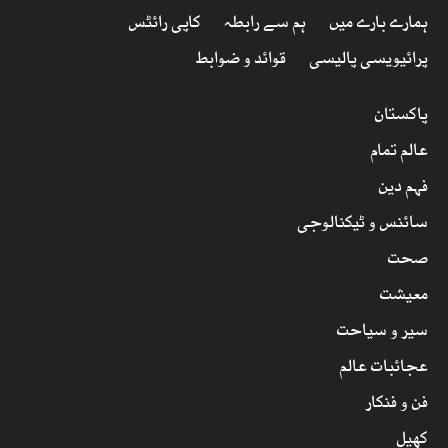
ہمارے بارے میں
ہم سے رابطہ
کاپی رائٹس
پرائیویسی پالیسی
قوائد و ضوابط
پاکستان
عالم تمام
فہم دین
سائنس و ٹیکنالوجی
صحت
معیشت
سیر و سیاحت
عجائبات عالم
فن و فنکار
کھیل