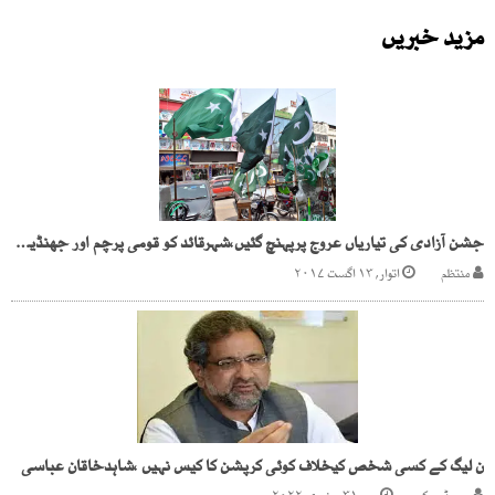
مزید خبریں
جشن آزادی کی تیاریاں عروج پرپہنچ گئیں،شہرقائد کو قومی پرچم اور جھنڈیوں سے سجا دیا گیا
منتظم
اتوار, ۱۳ اگست ۲۰۱۷
ن لیگ کے کسی شخص کیخلاف کوئی کرپشن کا کیس نہیں ،شاہدخاقان عباسی