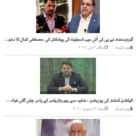
گورنرسندھ نے پی ٹی آئی میں شمولیت کی پیشکش کی ،مصطفی کمال کا دعویٰ، گورنر کی تردید
ویب ڈیسک
منگل, ۴ مئی ۲۰۲۱
الیکشن کمشنر کی پوزیشن ، عدلیہ سے بیوروکریٹس کے پاس چلی گئی،فواد چودھری
ویب ڈیسک
بدھ, ۲۲ جنوری ۲۰۲۰