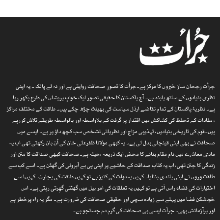
جرأت رجحان ساز خبروں کا مرکز ہے۔جرأت کا تصورِ صحافت روایتی ہے اور نہ لے پالک ۔ یہ اپنی
نظری بنیادوں کے ساتھ پابند ہے۔ آج پاکستان کا حقیقی تصور ایک خوابِ پریشاں کی طرح بکھر رہا
ہے۔ نظریۂ پاکستان کے تمام تقاضے ارذل سیاست کی بھینٹ چڑھ چکے ہیں۔ طاقت کے مختلف مراکز
، مفادات کے تحفظ کی کشاکش میں اقتدار پر گرفت کے بلاواسطہ اور بالواسطہ طریقے تلاش کررہے
ہیں۔قوم کی تاریخی بنیادیں، تہذیبی مزاج اور نظریاتی تشخص سب کچھ داؤ پر ہے۔ ایسے میں
صحافت نے بھی اپنی قینچلی بدل لی ہے۔ یہ کبھی مولانا ظفرعلی خان کی آن بان رکھتی تھی اب یہ
مادی معاشرے میں نام مقام بنانے کا محض ایک ذریعہ ،حیلہ ہے۔صحافت کبھی صداقت کا متن اور
زندگی کا جتن تھی، اب یہ کتاب صداقت کے حاشیے پر اپنی ہی بے آبروئی کی گھٹن ہے۔ اسے کب سے
طاقت وروں نے اپنی باندی بنالیا۔ کہیں یہ دولت کی کنیز ہے تو کہیں طاقت کی پچارن۔ کہیںا سے
اختیارات کی فضاء راس آتی ہے تو کہیں یہ تعلقات کی امر بیل میں گھٹتی گھِرتی رہتی ہے۔ اس
خودشکن فضا میں پہلے سے زیادہ سچی اور حقیقی صحافت کی ضرورت ہے۔ مگر یہ راہ پرخطر ہے
اور پرآزمائش بھی۔ جرأت ایسی ہی صحافت کی گرم دم جستجو ہے۔