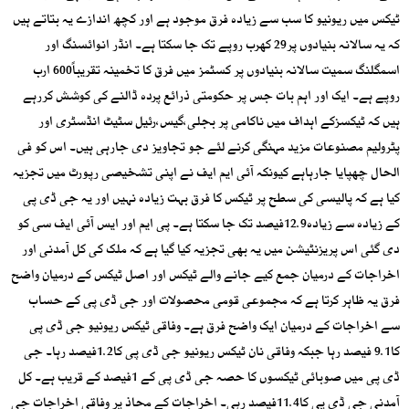
ٹیکس میں ریونیو کا سب سے زیادہ فرق موجود ہے اور کچھ اندازے یہ بتاتے ہیں
کہ یہ سالانہ بنیادوں پر29 کھرب روپے تک جا سکتا ہے۔ انڈر انوائسنگ اور
اسمگلنگ سمیت سالانہ بنیادوں پر کسٹمز میں فرق کا تخمینہ تقریباً600 ارب
روپے ہے۔ ایک اور اہم بات جس پر حکومتی ذرائع پردہ ڈالنے کی کوشش کررہے
ہیں کہ ٹیکسزکے اہداف میں ناکامی پر بجلی،گیس،رئیل سٹیٹ انڈسٹری اور
پٹرولیم مصنوعات مزید مہنگی کرنے لئے جو تجاویز دی جارہی ہیں۔ اس کو فی
الحال چھپایا جارہاہے کیونکہ آئی ایم ایف نے اپنی تشخیصی رپورٹ میں تجزیہ
کیا ہے کہ پالیسی کی سطح پر ٹیکس کا فرق بہت زیادہ نہیں اور یہ جی ڈی پی
کے زیادہ سے زیادہ12.9فیصد تک جا سکتا ہے۔ پی ایم اور ایس آئی ایف سی کو
دی گئی اس پریزنٹیشن میں یہ بھی تجزیہ کیا گیا ہے کہ ملک کی کل آمدنی اور
اخراجات کے درمیان جمع کیے جانے والے ٹیکس اور اصل ٹیکس کے درمیان واضح
فرق یہ ظاہر کرتا ہے کہ مجموعی قومی محصولات اور جی ڈی پی کے حساب
سے اخراجات کے درمیان ایک واضح فرق ہے۔ وفاقی ٹیکس ریونیو جی ڈی پی
کا9.1 فیصد رہا جبکہ وفاقی نان ٹیکس ریونیو جی ڈی پی کا1.2فیصد رہا۔ جی
ڈی پی میں صوبائی ٹیکسوں کا حصہ جی ڈی پی کے 1فیصد کے قریب ہے۔ کل
آمدنی جی ڈی پی کا11.4فیصد رہی۔ اخراجات کے محاذ پر وفاقی اخراجات جی