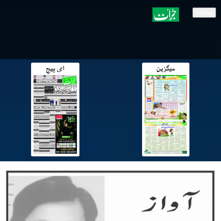
menu
میگزین
ای پیج