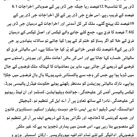
ڈی پی کا تناسب12.9فیصد رہا جبکہ جی ڈی پی کے صوبائی اخراجات 6.1
فیصد کے قریب رہے، اس طرح جی ڈی پی کے کل اخراجات جی ڈی پی کے
19فیصد تک پہنچ گئے۔ ملک کی کل آمدنی اور اخراجات کے درمیان جی ڈی پی
کا7.6 فیصد کا فرق ہے۔ جمع کئے جانے والے ٹیکس اور اصل ٹیکس کے درمیان
فرق کے خلا کو اگر رساؤ کو ختم کر کے پورا کیا جائے تو سالانہ بنیادوں پر جی
ڈی پی کے5.8فیصد تک قومی خزانے کو پْر کیا جا سکتا ہے۔ اس مالیاتی فرق کو
مالیاتی خسارہ کہا جاتا ہے اور اس کی مالی اعانت ملکی اور بیرونی راستوں سے
قرضے کے ذریعے کی جاتی ہے۔ ماہر ین ِمعاشیات کا کہناکہ ملک قرضوں کے جال
میں ڈوبا ہوا ہے جس کی وجہ سے پاکستانی شہریوںکا بال بال قرضوں میں جکڑا
ہواہے۔ نازک مالیاتی پوزیشن کو مدنظر رکھتے ہوئے حکومت فیڈرل پالیسی بورڈ،
ٹیکس پالیسی آفس کی علیحدگی، جوائنٹ ویلیوایشن، کسٹمز اور ان لینڈ ریونیو
کی علیحدگی، نادرا کے ساتھ تعاون پی آر اے ایل کی تنظیم نو، ڈیجیٹل
انوائسنگ، ایس ڈبلیو اے پی ایس، تاجر دوست ریٹیلرز اسکیم، دستاویزی قانون
اور جدید گورننس کا ڈھانچہ اور نگرانی بورڈ کے ذریعے ایف بی آر کی تنظیم نو
کے منصوبے بنا رہی ہے۔ اس ضمن میں ہماری تجویز یہ ہے کہ غیر ملکی
قرضوںکی ادائیگی کے لئے تمام اشرافیہ بیوروکریسی ، ارکان ِ اسمبلی ،وزیر و