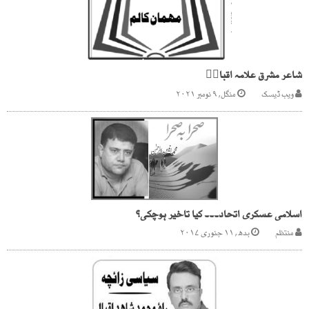
شاعر مشرق علامہ اقبالؒ
ویب ڈیسک
منگل, ۹ نومبر ۲۰۲۱
اسلامی عسکری اتحاد۔۔۔ کیا تاخیر ہوچکی؟
منتظم
بدھ, ۱۱ جنوری ۲۰۱۷