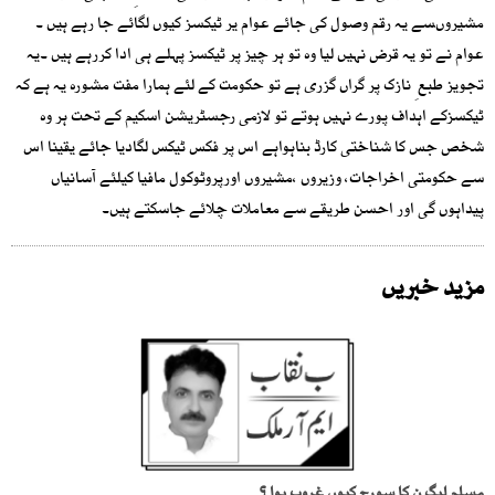
مشیروںسے یہ رقم وصول کی جائے عوام یر ٹیکسز کیوں لگائے جا رہے ہیں ۔
عوام نے تو یہ قرض نہیں لیا وہ تو ہر چیز پر ٹیکسز پہلے ہی ادا کررہے ہیں ۔یہ
تجویز طبع ِ نازک پر گراں گزری ہے تو حکومت کے لئے ہمارا مفت مشورہ یہ ہے کہ
ٹیکسزکے اہداف پورے نہیں ہوتے تو لازمی رجسٹریشن اسکیم کے تحت ہر وہ
شخص جس کا شناختی کارڈ بناہواہے اس پر فکس ٹیکس لگادیا جائے یقینا اس
سے حکومتی اخراجات، وزیروں ،مشیروں اورپروٹوکول مافیا کیلئے آسانیاں
پیداہوں گی اور احسن طریقے سے معاملات چلائے جاسکتے ہیں۔
مزید خبریں