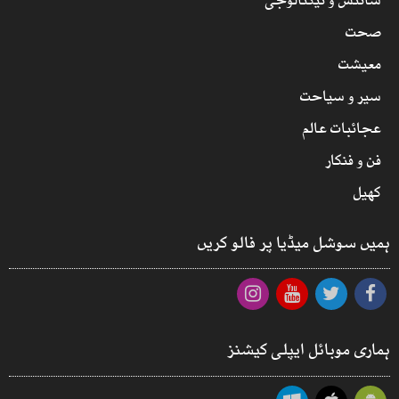
سائنس و ٹیکنالوجی
صحت
معیشت
سیر و سیاحت
عجائبات عالم
فن و فنکار
کھیل
ہمیں سوشل میڈیا پر فالو کریں
ہماری موبائل ایپلی کیشنز