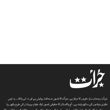
جرأت رجحان ساز خبروں کا مرکز ہے۔جرأت کا تصورِ صحافت روایتی ہے اور نہ لے پالک ۔ یہ اپنی
نظری بنیادوں کے ساتھ پابند ہے۔ آج پاکستان کا حقیقی تصور ایک خوابِ پریشاں کی طرح بکھر رہا