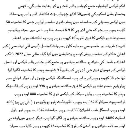
انکم ٹیکس گوشوارہ جمع کروانے والے تاجروں کو رعایت ملے گی۔ لازمی
رجسٹریشن اسکیم کی زدمیں50 لاکھ چھوٹے بڑے دکاندار آنے والے ہیں۔ملک
میں ٹیکس وصولی کے سلسلہ میں ہوشربافرق سامنے آیا ہے جس کا تخمینہ 58
کھرب روپے ہے جو کہ جی ڈی پی کا 6.9 فیصد بنتا ہے، اس میں صرف پیٹرولیم
مصنوعات پر ٹیکس کا فرق تقریباً10 کھرب روپے ہے۔ یہ انکشاف وزیر اعظم
شہباز شریف اور خصوصی سرمایہ کاری سہولت کونسل (ایس آئی ایف سی) کے
اعلیٰ حکام کے سامنے پیش کردہ پریزنٹیشن میں کیا گیا۔ مالی سال 2022-23کے
اعداد و شمار کی بنیاد پر سالانہ بنیادوں پر جمع کئے جانے والے ٹیکس اور اصل
ٹیکس کے درمیان فرق جی ڈی پی کے تقریباً 6.9فیصد ہونے کا تخمینہ لگایا گیا
تھا جو 58 کھرب روپے کے برابر ہے۔ اسمگلنگ، ٹیکس چوری اور دیگر ذرائع سے
پیٹرولیم مصنوعات پر ٹیکس کا فرق سالانہ بنیادوں پر996 ارب روپے کے لگ بھگ
رہنے کا تخمینہ ہے۔ ریٹیل سیکٹر کے ٹیکس فرق کا تخمینہ 888 ارب روپے،
ٹرانسپورٹ سیکٹر کا562ارب روپے، انڈیپنڈنٹ پاور پروڈیوسرز (آئی پی پیز)498
ارب روپے، اسمگل شدہ اشیائ355 ارب روپے، برآمدات342 ارب روپے اور رئیل
اسٹیٹ کا148 ارب روپے سالانہ بنیادوں پر لگایا گیا ہے۔ دیگر زمروں میںایف بی
آرنے سالانہ بنیادوں پر آمدن کے فرق کا تخمینہ16 کھرب روپے لگایا ہے۔ سیلز