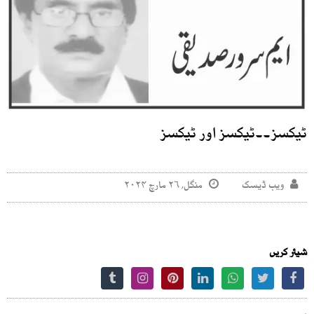
ٹیکسز۔۔ٹیکسز اور ٹیکسز
ویب ڈیسک
منگل, ۲۶ مارچ ۲۰۲۴
شیئر کریں