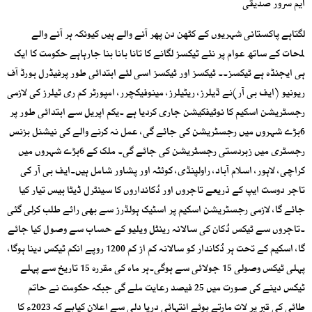
ایم سرور صدیقی
لگتاہے پاکستانی شہریوں کے کٹھن دن پھر آنے والے ہیں کیونکہ ہر آنے والے
لمحات کے ساتھ عوام پر نئے ٹیکسز لگانے کا تانا بانا بنا جارہاہے حکومت کا ایک
ہی ایجنڈہ ہے ٹیکسز۔۔ ٹیکسز اور ٹیکسز اسی لئے ابتدائی طور پرفیڈرل بورڈ آف
ریونیو (ایف بی آر)نے ڈیلرز، ریٹیلرز، مینوفیکچرر، امپورٹر کم ری ٹیلرز کی لازمی
رجسٹریشن اسکیم کا نوٹیفکیشن جاری کردیا ہے ۔یکم اپریل سے ابتدائی طور پر
6بڑے شہروں میں رجسٹریشن کی جائے گی، عمل نہ کرنے والے کی نیشنل بزنس
رجسٹری میں زبردستی رجسٹریشن کی جائے گی۔ ملک کے 6بڑے شہروں میں
کراچی، لاہور، اسلام آباد، راولپنڈی، کوئٹہ اور پشاور شامل ہیں۔ایف بی آر کی
تاجر دوست ایپ کے ذریعے تاجروں اور دُکانداروں کا سینٹرل ڈیٹا بیس تیار کیا
جائے گا، لازمی رجسٹریشن اسکیم پر اسٹیک ہولڈرز سے بھی رائے طلب کرلی گئی
۔تاجروں سے ٹیکس دُکان کی سالانہ رینٹل ویلیو کے حساب سے وصول کیا جائے
گا، اسکیم کے تحت ہر دُکاندار کو سالانہ کم از کم 1200 روپے انکم ٹیکس دینا ہوگا،
پہلی ٹیکس وصولی 15 جولائی سے ہوگی۔ہر ماہ کی مقررہ 15 تاریخ سے پہلے
ٹیکس دینے کی صورت میں 25 فیصد رعایت ملے گی جبکہ حکومت نے حاتم
طائی کی قبر پر لات مارتے ہوئے انتہائی دریا دلی سے اعلان کیاہے کہ 2023ء کا