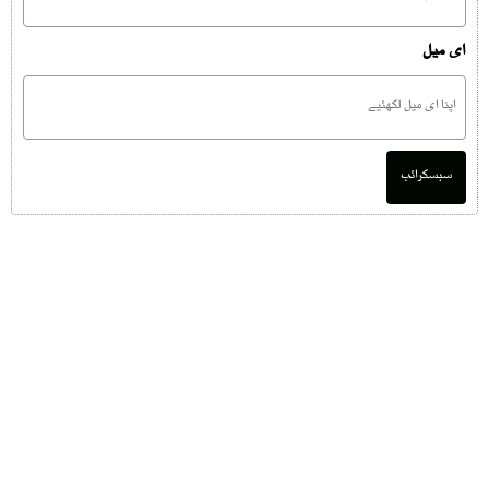
ای میل
سبسکرائب