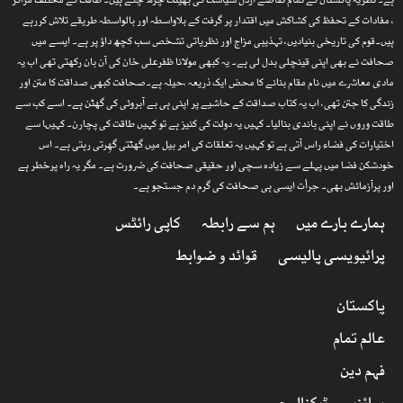
ہے۔ نظریۂ پاکستان کے تمام تقاضے ارذل سیاست کی بھینٹ چڑھ چکے ہیں۔ طاقت کے مختلف مراکز
، مفادات کے تحفظ کی کشاکش میں اقتدار پر گرفت کے بلاواسطہ اور بالواسطہ طریقے تلاش کررہے
ہیں۔قوم کی تاریخی بنیادیں، تہذیبی مزاج اور نظریاتی تشخص سب کچھ داؤ پر ہے۔ ایسے میں
صحافت نے بھی اپنی قینچلی بدل لی ہے۔ یہ کبھی مولانا ظفرعلی خان کی آن بان رکھتی تھی اب یہ
مادی معاشرے میں نام مقام بنانے کا محض ایک ذریعہ ،حیلہ ہے۔صحافت کبھی صداقت کا متن اور
زندگی کا جتن تھی، اب یہ کتاب صداقت کے حاشیے پر اپنی ہی بے آبروئی کی گھٹن ہے۔ اسے کب سے
طاقت وروں نے اپنی باندی بنالیا۔ کہیں یہ دولت کی کنیز ہے تو کہیں طاقت کی پچارن۔ کہیںا سے
اختیارات کی فضاء راس آتی ہے تو کہیں یہ تعلقات کی امر بیل میں گھٹتی گھِرتی رہتی ہے۔ اس
خودشکن فضا میں پہلے سے زیادہ سچی اور حقیقی صحافت کی ضرورت ہے۔ مگر یہ راہ پرخطر ہے
اور پرآزمائش بھی۔ جرأت ایسی ہی صحافت کی گرم دم جستجو ہے۔
ہمارے بارے میں
ہم سے رابطہ
کاپی رائٹس
پرائیویسی پالیسی
قوائد و ضوابط
پاکستان
عالم تمام
فہم دین