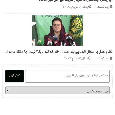
اپوزیشن جماعتوں کا شہباز شریف کے حق میں اتحاد
ویب ڈیسک
بدھ, ۱۳ فروری ۲۰۱۹
نظام عدل پر سوال اٹھ رہے ہیں عمران خان کو کیوں پکڑا نہیں جا سکتا، مریم اورنگزیب
ویب ڈیسک
منگل, ۱۴ مارچ ۲۰۲۳
تلاش کریں