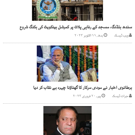
سندھ بلڈنگ، مسجد کے رفاہی پلاٹ پر کمرشل بینکویٹ کی بکنگ شروع
ویب ڈیسک
بدھ, ۱۱ اکتوبر ۲۰۲۳
برطانوی اخبار نے مودی سرکار کا گھناؤنا چہرہ بے نقاب کر دیا
جرات ڈیسک
پیر, ۲۰ فروری ۲۰۲۳