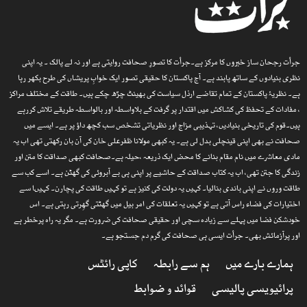
جرأت رجحان ساز خبروں کا مرکز ہے۔جرأت کا تصورِ صحافت روایتی ہے اور نہ لے پالک ۔ یہ اپنی
نظری بنیادوں کے ساتھ پابند ہے۔ آج پاکستان کا حقیقی تصور ایک خوابِ پریشاں کی طرح بکھر رہا
ہے۔ نظریۂ پاکستان کے تمام تقاضے ارذل سیاست کی بھینٹ چڑھ چکے ہیں۔ طاقت کے مختلف مراکز
، مفادات کے تحفظ کی کشاکش میں اقتدار پر گرفت کے بلاواسطہ اور بالواسطہ طریقے تلاش کررہے
ہیں۔قوم کی تاریخی بنیادیں، تہذیبی مزاج اور نظریاتی تشخص سب کچھ داؤ پر ہے۔ ایسے میں
صحافت نے بھی اپنی قینچلی بدل لی ہے۔ یہ کبھی مولانا ظفرعلی خان کی آن بان رکھتی تھی اب یہ
مادی معاشرے میں نام مقام بنانے کا محض ایک ذریعہ ،حیلہ ہے۔صحافت کبھی صداقت کا متن اور
زندگی کا جتن تھی، اب یہ کتاب صداقت کے حاشیے پر اپنی ہی بے آبروئی کی گھٹن ہے۔ اسے کب سے
طاقت وروں نے اپنی باندی بنالیا۔ کہیں یہ دولت کی کنیز ہے تو کہیں طاقت کی پچارن۔ کہیںا سے
اختیارات کی فضاء راس آتی ہے تو کہیں یہ تعلقات کی امر بیل میں گھٹتی گھِرتی رہتی ہے۔ اس
خودشکن فضا میں پہلے سے زیادہ سچی اور حقیقی صحافت کی ضرورت ہے۔ مگر یہ راہ پرخطر ہے
اور پرآزمائش بھی۔ جرأت ایسی ہی صحافت کی گرم دم جستجو ہے۔
ہمارے بارے میں
ہم سے رابطہ
کاپی رائٹس
پرائیویسی پالیسی
قوائد و ضوابط