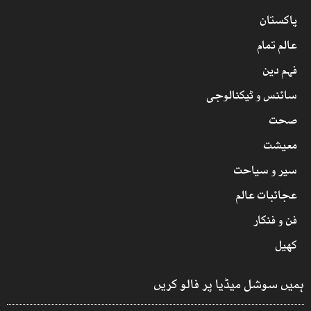
پاکستان
عالم تمام
فہم دین
سائنس و ٹیکنالوجی
صحت
معیشت
سیر و سیاحت
عجائبات عالم
فن و فنکار
کھیل
ہمیں سوشل میڈیا پر فالو کریں