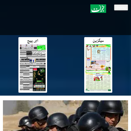
menu
میگزین
ای پیج