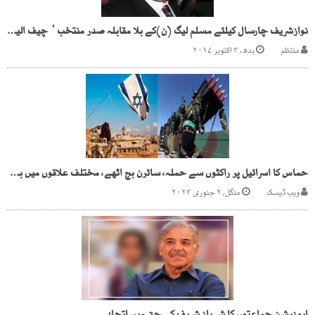
نوازشریف چارسال کیلئے مسلم لیگ (ن)کے بلا مقابلہ صدر منتخب ٗ چیف الیکشن کمشنر نے باضابطہ اعلان کر دیا
منتظم
بدھ, ۴ اکتوبر ۲۰۱۷
حماس کا اسرائیل پر راکٹوں سے حملہ، سائرن بج اٹھے، مختلف علاقوں میں بھگڈر
ویب ڈیسک
منگل, ۲ جنوری ۲۰۲۴