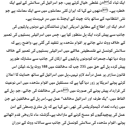
ایک تباہ ک±ن غلطی خیال کرتے ہیں، جو اسرائیل کی سلامتی کے لیے ایک
خطرہ ہے۔ ا±نھوں نے کہا کہ ایران کئی معاملوں میں سے ایک معاملہ ہے جو
نئی انتظامیہ کے ساتھ بات چیت کے ایجنڈے میں سرِ فہرست ہے۔
ادھر ایک اور اطلاع کے مطابق امریکی ایوانِ نمائندگان نے دونوں پارٹیوں کی
جانب سے پیش کردہ ایک بِل منظور کیا ہے، جِس میں اسرائیلی بستیوں کی تعمیر
کے خلاف ووٹ دئے جانے پر اقوام متحدہ پر تنقید کی گئی ہے، واضح رہے کہ
سلامتی کونسل نے فلسطینی علاقے میں اسرائیلی بستیوں کی تعمیر کے خلاف
ووٹ دیا تھا۔جمعرات کودونوں پارٹیوں کے ارکان کی جانب سے مشترکہ طورپر
پیش کردہ بِل کے حق میں 235 جب کہ مخالفت میں 188 ووٹ پڑے، لیکن اس
قانون سازی پر عمل درآمد لازم نہیں۔بِل میں اسرائیل کے ساتھ حمایت کا اعلان
کرتے ہوئے امریکا پر زور دیا گیا ہے کہ مستقبل میں اقوام متحدہ میں اس نوعیت
کی قرارداد پیش ہونے کی صورت میں ا±س کی مخالفت کی جائے، جو، بِل کے
الفاظ میں، ”یک طرفہ اور اسرائیل مخالف“ عمل ہے۔اِس بِل کے مخالفین نے جن
میں زیادہ تعداد ڈیموکریٹس کی تھی، نے کہا ہے کہ بِل مشرقِ وسطیٰ کے امن
عمل کی پیچیدگیوں کو مسخ کرنے کے مترادف ہے۔گزشتہ ماہ تاریخی قدم اٹھاتے
ہوئے، اقوام متحدہ کی سلامتی کونسل کی جانب سے سالانہ ووٹ کے دوران