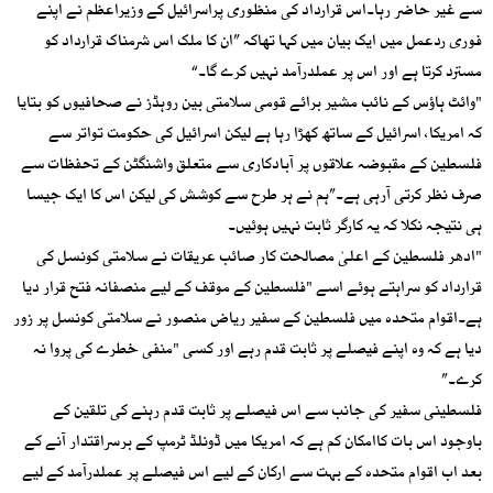
سے غیر حاضر رہا۔اس قرارداد کی منظوری پراسرائیل کے وزیراعظم نے اپنے
فوری ردعمل میں ایک بیان میں کہا تھاکہ ”ان کا ملک اس شرمناک قرارداد کو
مسترد کرتا ہے اور اس پر عملدرآمد نہیں کرے گا۔“
"وائٹ ہاﺅس کے نائب مشیر برائے قومی سلامتی بین روہڈز نے صحافیوں کو بتایا
کہ امریکا، اسرائیل کے ساتھ کھڑا رہا ہے لیکن اسرائیل کی حکومت تواتر سے
فلسطین کے مقبوضہ علاقوں پر آبادکاری سے متعلق واشنگٹن کے تحفظات سے
صرف نظر کرتی آرہی ہے۔”ہم نے ہر طرح سے کوشش کی لیکن اس کا ایک جیسا
ہی نتیجہ نکلا کہ یہ کارگر ثابت نہیں ہوئیں۔
"ادھر فلسطین کے اعلیٰ مصالحت کار صائب عریقات نے سلامتی کونسل کی
قرارداد کو سراہتے ہوئے اسے "فلسطین کے موقف کے لیے منصفانہ فتح قرار دیا
ہے۔اقوام متحدہ میں فلسطین کے سفیر ریاض منصور نے سلامتی کونسل پر زور
دیا ہے کہ وہ اپنے فیصلے پر ثابت قدم رہے اور کسی "منفی خطرے کی پروا نہ
کرے۔”
فلسطینی سفیر کی جانب سے اس فیصلے پر ثابت قدم رہنے کی تلقین کے
باوجود اس بات کاامکان کم ہے کہ امریکا میں ڈونلڈ ٹرمپ کے برسراقتدار آنے کے
بعد اب اقوام متحدہ کے بہت سے ارکان کے لیے اس فیصلے پر عملدرآمد کے لیے