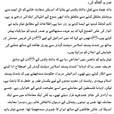
فون پر گفتگو کی۔
بات چیت سے قبل، وائٹ ہاﺅس نے بتایا کہ امریکی سفارت خانے کو تل ابیب سے
یروشلم منتقل کرنے سے متعلق بات ابھی سوچ کے انتہائی ابتدائی درجے پر ہے۔
تاہم ڈونلڈ ٹرمپ نے ایسا کرنے پر زور دیا ہے۔اطلاعات کے مطابق نیتن یاہو نے
اتوار کی علی الصبح کہا کہ ہم عہدہ سنبھالنے پر صدر ٹرمپ کو مبارکباد پیش
کرتے ہیں۔ا±نھوں نے کہا کہ میں اسرائیل کے لیے ا±ن کی قریبی دوستی اور
ساتھ ہی شدت پسند اسلامی دہشت گردی سے پوری طاقت کے ساتھ نمٹنے کی
خواہش کے اعلان کو سراہتا ہوں۔
نیتن یاہو کو ماضی میں اعتراض رہا ہے کہ وائٹ ہاﺅس کے ا±ن کے سابق
حریف، صدر براک اوباما ”شدت پسند اسلامی دہشت گردی کی اصطلاح ادا کرنے
سے انکار کرتے رہے تھے۔ اسرائیلی سربراہ حکومت سمجھتے ہیں کہ شدت پسند
اسلام یہودی ریاست اور مغرب دونوں کے لیے یکساں طور پر خطرے کا باعث ہے۔
لیکن، اوباما فلسطین کے معاملے سے اسے علیحدہ کرنے کے خواہاں رہے، جسے
وہ آزادی کی جائز جدوجہد قرار دیتے تھے۔ یہ کئی ایک معاملات میں سے ایک
معاملہ تھا جس پر دونوں رہنماﺅں کے درمیان نااتفاقی قائم رہی۔دوسرا معاملہ
امریکا اور عالمی طاقتوں کے ساتھ ایران کا جوہری سمجھوتا تھا، جسے نیتن یاہو