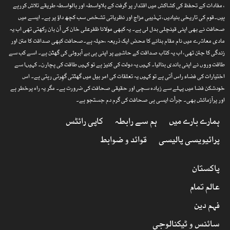
، مفادات کے تحفظ کی کشاکش میں اقتدار پر گرفت کے بلاواسطہ اور بالواسطہ طریقے تلاش کررہے
ہیں۔قوم کی تاریخی بنیادیں، تہذیبی مزاج اور نظریاتی تشخص سب کچھ داؤ پر ہے۔ ایسے میں
صحافت نے بھی اپنی قینچلی بدل لی ہے۔ یہ کبھی مولانا ظفرعلی خان کی آن بان رکھتی تھی اب یہ
مادی معاشرے میں نام مقام بنانے کا محض ایک ذریعہ ،حیلہ ہے۔صحافت کبھی صداقت کا متن اور
زندگی کا جتن تھی، اب یہ کتاب صداقت کے حاشیے پر اپنی ہی بے آبروئی کی گھٹن ہے۔ اسے کب سے
طاقت وروں نے اپنی باندی بنالیا۔ کہیں یہ دولت کی کنیز ہے تو کہیں طاقت کی پچارن۔ کہیںا سے
اختیارات کی فضاء راس آتی ہے تو کہیں یہ تعلقات کی امر بیل میں گھٹتی گھِرتی رہتی ہے۔ اس
خودشکن فضا میں پہلے سے زیادہ سچی اور حقیقی صحافت کی ضرورت ہے۔ مگر یہ راہ پرخطر ہے
اور پرآزمائش بھی۔ جرأت ایسی ہی صحافت کی گرم دم جستجو ہے۔
ہمارے بارے میں
ہم سے رابطہ
کاپی رائٹس
پرائیویسی پالیسی
قوائد و ضوابط
پاکستان
عالم تمام
فہم دین
سائنس و ٹیکنالوجی