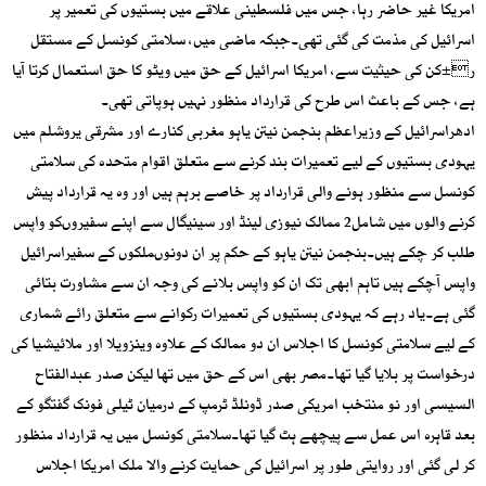
امریکا غیر حاضر رہا، جس میں فلسطینی علاقے میں بستیوں کی تعمیر پر
اسرائیل کی مذمت کی گئی تھی۔جبکہ ماضی میں، سلامتی کونسل کے مستقل
ر±کن کی حیثیت سے، امریکا اسرائیل کے حق میں ویٹو کا حق استعمال کرتا آیا
ہے، جس کے باعث اس طرح کی قرارداد منظور نہیں ہوپاتی تھی۔
ادھراسرائیل کے وزیراعظم بنجمن نیتن یاہو مغربی کنارے اور مشرقی یروشلم میں
یہودی بستیوں کے لیے تعمیرات بند کرنے سے متعلق اقوام متحدہ کی سلامتی
کونسل سے منظور ہونے والی قرارداد پر خاصے برہم ہیں اور وہ یہ قرارداد پیش
کرنے والوں میں شامل2 ممالک نیوزی لینڈ اور سینیگال سے اپنے سفیروںکو واپس
طلب کر چکے ہیں۔بنجمن نیتن یاہو کے حکم پر ان دونوںملکوں کے سفیراسرائیل
واپس آچکے ہیں تاہم ابھی تک ان کو واپس بلانے کی وجہ ان سے مشاورت بتائی
گئی ہے۔یاد رہے کہ یہودی بستیوں کی تعمیرات رکوانے سے متعلق رائے شماری
کے لیے سلامتی کونسل کا اجلاس ان دو ممالک کے علاوہ وینزویلا اور ملائیشیا کی
درخواست پر بلایا گیا تھا۔مصر بھی اس کے حق میں تھا لیکن صدر عبدالفتاح
السیسی اور نو منتخب امریکی صدر ڈونلڈ ٹرمپ کے درمیان ٹیلی فونک گفتگو کے
بعد قاہرہ اس عمل سے پیچھے ہٹ گیا تھا۔سلامتی کونسل میں یہ قرارداد منظور
کر لی گئی اور روایتی طور پر اسرائیل کی حمایت کرنے والا ملک امریکا اجلاس