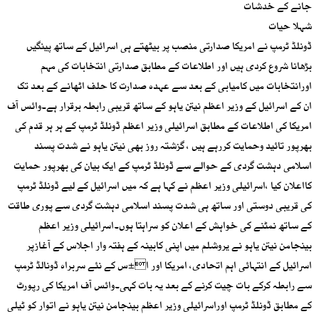
جانے کے خدشات
شہلا حیات
ڈونلڈ ٹرمپ نے امریکا صدارتی منصب پر بیٹھتے ہی اسرائیل کے ساتھ پینگیں
بڑھانا شروع کردی ہیں اور اطلاعات کے مطابق صدارتی انتخابات کی مہم
اورانتخابات میں کامیابی کے بعد سے عہدہ صدارت کا حلف اٹھانے کے بعد تک
ان کے اسرائیل کے وزیر اعظم نیتن یاہو کے ساتھ قریبی رابطہ برقرار ہے۔وائس آف
امریکا کی اطلاعات کے مطابق اسرائیلی وزیر اعظم ڈونلڈ ٹرمپ کے ہر ہر قدم کی
بھرپور تائید وحمایت کررہے ہیں ، گزشتہ روز بھی نیتن یاہو نے شدت پسند
اسلامی دہشت گردی کے حوالے سے ڈونلڈ ٹرمپ کے ایک بیان کی بھرپور حمایت
کااعلان کیا ،اسرائیلی وزیر اعظم نے کہا ہے کہ میں اسرائیل کے لیے ڈونلڈ ٹرمپ
کی قریبی دوستی اور ساتھ ہی شدت پسند اسلامی دہشت گردی سے پوری طاقت
کے ساتھ نمٹنے کی خواہش کے اعلان کو سراہتا ہوں۔اسرائیلی وزیر اعظم
بینجامن نیتن یاہو نے یروشلم میں اپنی کابینہ کے ہفتہ وار اجلاس کے آغازپر
اسرائیل کے انتہائی اہم اتحادی، امریکا اور ا±س کے نئے سربراہ ڈونالڈ ٹرمپ
سے رابطہ کرکے بات چیت کرنے کے بعد یہ بات کہی۔وائس آف امریکا کی رپورٹ
کے مطابق ڈونلڈ ٹرمپ اوراسرائیلی وزیر اعظم بینجامن نیتن یاہو نے اتوار کو ٹیلی