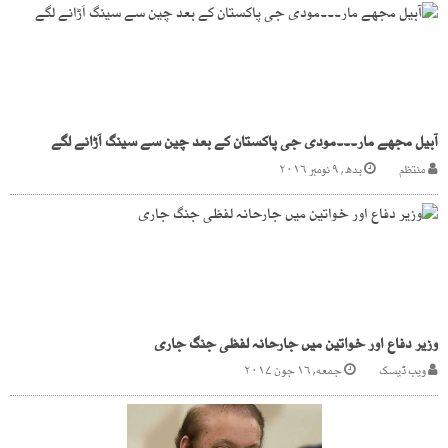
آبیل مجھے مار۔۔۔مودی جی پاکستان کے بعد چین سے سینگ اَڑانے لگے
منتظم
بدھ, ۹ نومبر ۲۰۱۶
وزیر دفاع اور خواتین میں جارحانہ لفظی جنگ جاری
ویب ڈیسک
جمعه, ۱۶ جون ۲۰۱۷