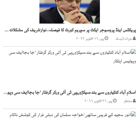
پریکٹس اینڈ پروسیجر ایکٹ پر سپریم کورٹ کا فیصلہ، نوازشریف کی مشکلات بڑھ گئیں؟
جرات ڈیسک
پیر, ۱۶ اکتوبر ۲۰۲۳
اسلام آباد کنٹینروں سے بند،سیکڑوںپی ٹی آئی ورکر گرفتار ‘جا بجاایف سی وپولیس اہلکار
منتظم
پیر, ۳۱ اکتوبر ۲۰۱۶