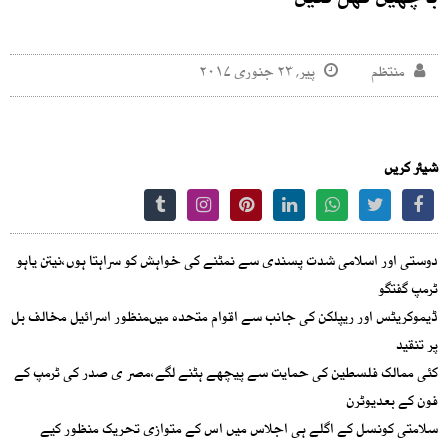
باچھیں کھل گئیں
منتظم
پیر, ۲۳ جنوری ۲۰۱۷
شیئر کریں
دوستی اور اسلامی شدت پسندی سے نمٹنے کی خواہش کو سراہتا ہوں،نیتن یاہو
ٹرمپ گفتگو
ڈیموکریٹس اور ریپلکن کی جانب سے اقوام متحدہ میںمنظور اسرائیل مخالف بل
پر تنقید
کئی ممالک فلسطین کی حمایت سے پیچھے ہٹنے لگے،مصر ی صدر کی ٹرمپ کے
فون کے بعدیوٹرن
سلامتی کونسل کے اگلے ہی اجلاس میں اس کے متوازی تحریک منظور کیے