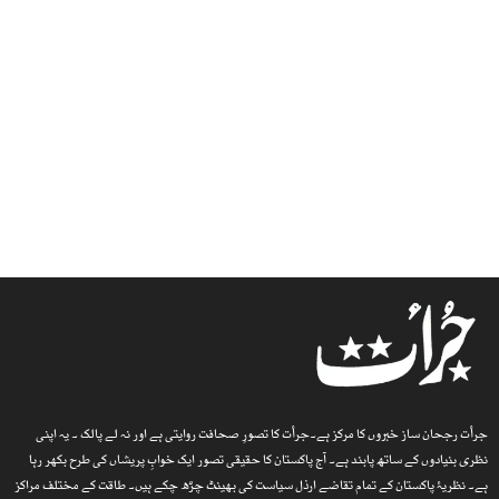
جرأت رجحان ساز خبروں کا مرکز ہے۔جرأت کا تصورِ صحافت روایتی ہے اور نہ لے پالک ۔ یہ اپنی
نظری بنیادوں کے ساتھ پابند ہے۔ آج پاکستان کا حقیقی تصور ایک خوابِ پریشاں کی طرح بکھر رہا
ہے۔ نظریۂ پاکستان کے تمام تقاضے ارذل سیاست کی بھینٹ چڑھ چکے ہیں۔ طاقت کے مختلف مراکز