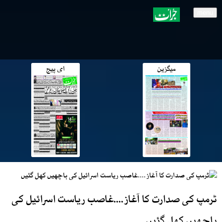
menu
میگزین
ای پیج
ٹرمپ کی صدارت کا آغاز....غاصب ریاست اسرائیل کی