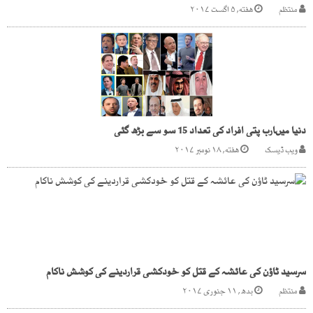
منتظم
هفته, ۵ اگست ۲۰۱۷
دنیا میںارب پتی افراد کی تعداد 15 سو سے بڑھ گئی
ویب ڈیسک
هفته, ۱۸ نومبر ۲۰۱۷
سرسید ٹاﺅن کی عائشہ کے قتل کو خودکشی قراردینے کی کوشش ناکام
منتظم
بدھ, ۱۱ جنوری ۲۰۱۷