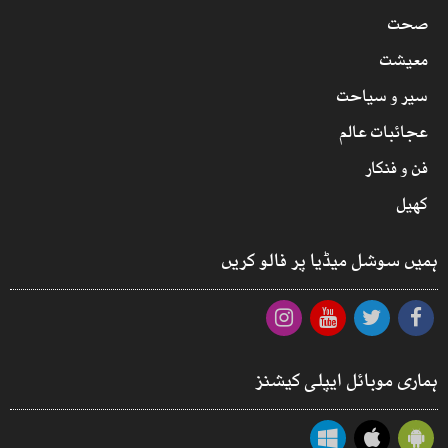
صحت
معیشت
سیر و سیاحت
عجائبات عالم
فن و فنکار
کھیل
ہمیں سوشل میڈیا پر فالو کریں
ہماری موبائل ایپلی کیشنز