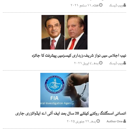
ویب ڈیسک
هفته, ۱۱ ستمبر ۲۰۲۱
نیب اجلاس میں نواز شریف،زرداری کیسزمیں پیشرفت کا جائزہ
ویب ڈیسک
بدھ, ۷ اپریل ۲۰۲۱
انسانی اسمگلنگ روکنے کیلئے 20 سال بعد ایف آئی اے ایڈوائزری جاری
Author One
بدھ, ۲۲ جنوری ۲۰۲۵