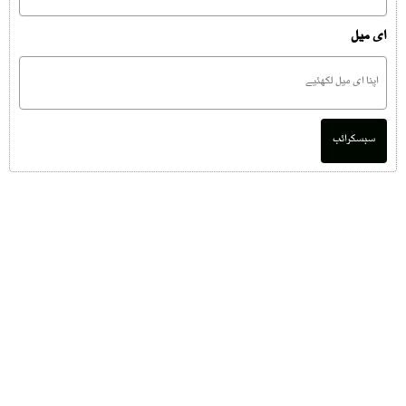
ای میل
سبسکرائب