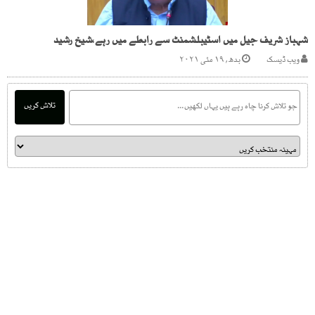
شہباز شریف جیل میں اسٹیبلشمنٹ سے رابطے میں رہے،شیخ رشید
ویب ڈیسک
بدھ, ۱۹ مئی ۲۰۲۱
تلاش کریں