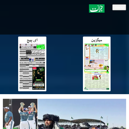
menu
میگزین
ای پیج