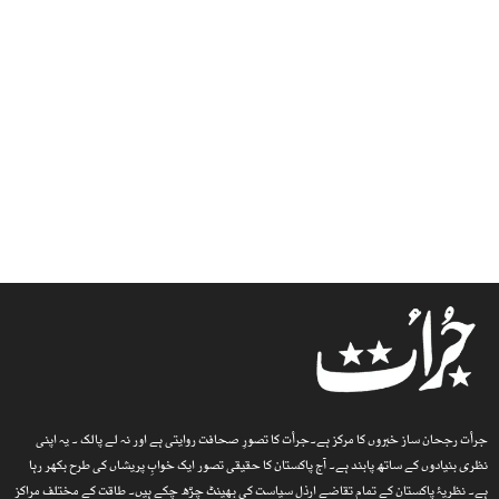
جرأت رجحان ساز خبروں کا مرکز ہے۔جرأت کا تصورِ صحافت روایتی ہے اور نہ لے پالک ۔ یہ اپنی
نظری بنیادوں کے ساتھ پابند ہے۔ آج پاکستان کا حقیقی تصور ایک خوابِ پریشاں کی طرح بکھر رہا
ہے۔ نظریۂ پاکستان کے تمام تقاضے ارذل سیاست کی بھینٹ چڑھ چکے ہیں۔ طاقت کے مختلف مراکز