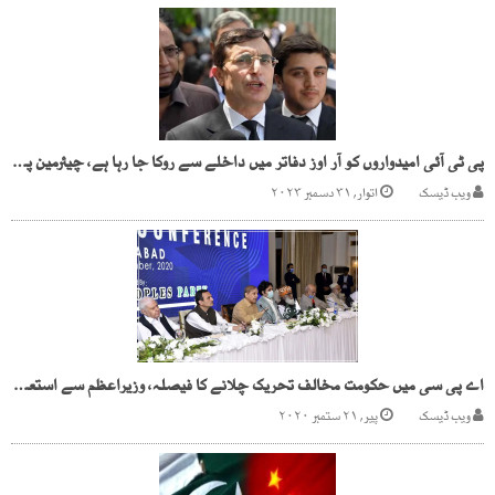
پی ٹی آئی امیدواروں کو آر اوز دفاتر میں داخلے سے روکا جا رہا ہے، چیئرمین پی ٹی آئی
ویب ڈیسک
اتوار, ۳۱ دسمبر ۲۰۲۳
اے پی سی میں حکومت مخالف تحریک چلانے کا فیصلہ، وزیراعظم سے استعفیٰ کا مطالبہ
ویب ڈیسک
پیر, ۲۱ ستمبر ۲۰۲۰