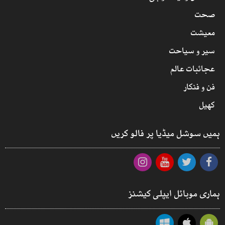
صحت
معیشت
سیر و سیاحت
عجائبات عالم
فن و فنکار
کھیل
ہمیں سوشل میڈیا پر فالو کریں
ہماری موبائل ایپلی کیشنز