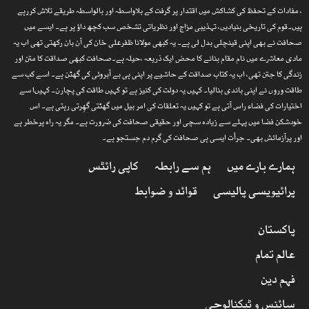
، مفادات کے تحفظ کی کشاکش میں اقتدار پر گرفت کے بلاواسطہ اور بالواسطہ طریقے تلاش کررہے
ہیں۔قوم کی تاریخی بنیادیں، تہذیبی مزاج اور نظریاتی تشخص سب کچھ داؤ پر ہے۔ ایسے میں
صحافت نے بھی اپنی قینچلی بدل لی ہے۔ یہ کبھی مولانا ظفرعلی خان کی آن بان رکھتی تھی اب یہ
مادی معاشرے میں نام مقام بنانے کا محض ایک ذریعہ ،حیلہ ہے۔صحافت کبھی صداقت کا متن اور
زندگی کا جتن تھی، اب یہ کتاب صداقت کے حاشیے پر اپنی ہی بے آبروئی کی گھٹن ہے۔ اسے کب سے
طاقت وروں نے اپنی باندی بنالیا۔ کہیں یہ دولت کی کنیز ہے تو کہیں طاقت کی پچارن۔ کہیںا سے
اختیارات کی فضاء راس آتی ہے تو کہیں یہ تعلقات کی امر بیل میں گھٹتی گھِرتی رہتی ہے۔ اس
خودشکن فضا میں پہلے سے زیادہ سچی اور حقیقی صحافت کی ضرورت ہے۔ مگر یہ راہ پرخطر ہے
اور پرآزمائش بھی۔ جرأت ایسی ہی صحافت کی گرم دم جستجو ہے۔
ہمارے بارے میں
ہم سے رابطہ
کاپی رائٹس
پرائیویسی پالیسی
قوائد و ضوابط
پاکستان
عالم تمام
فہم دین
سائنس و ٹیکنالوجی