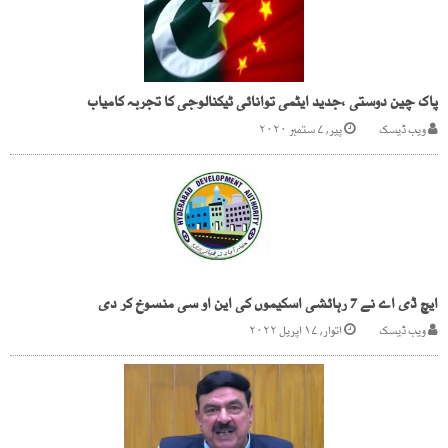
پاک چین دوستی ،جدید ایٹمی توانائی ٹیکنالوجی کا تجربہ کامیاب
ویب ڈیسک
پیر, ۷ ستمبر ۲۰۲۰
ایچ ڈی اے نے 7 رہائشی اسکیموں کی این او سی منسوخ کر دی
ویب ڈیسک
اتوار, ۱۷ اپریل ۲۰۲۲