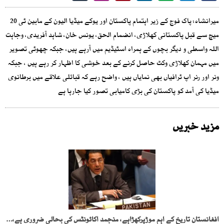
میرانشاہ: پاک فوج کے زیر اہتمام پاکستان اور یوکے میڈیا الیون کے مابین ٹی 20
میچ سے قبل پاکستانی کھلاڑی، انضمام الحق، یونس خان، شاہد آفریدی، وجاہت
اللہ واسطی و دیگر بچوں کے ہمراہ اسٹیڈیم میں آرہے ہیں، جبکہ چھوٹی تصویر
میں مہمان کھلاڑی وکٹ حاصل کرنے کے بعد خوشی کا اظہار کر رہے ہیں ، جبکہ
ونر اور رنر اپ ٹرافیاں بھی نمایاں ہیں ، واضح رہے کہ قبائلی علاقے میں برطانوی
میڈیا کی آمد کو پاکستان کی بڑی کامیابی تصور کیا جارہا ہے
مزید خبریں
افغانستان تاریخ کے اہم موڑپرکھڑاہے، منجمد اکائونٹس کی بحالی ضروری ہے، منیر اکرم