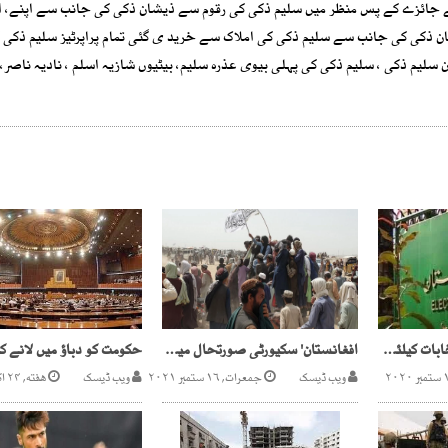
کے جائزے کے پس منظر میں سلیم ذکی کی رقوم سے ذیشان ذکی کی جانب سے اپنے، اپ
ان ذکی کی جانب سے سلیم ذکی کی املاک سے خرید ی گئی تمام پراپرٹیز سلیم ذکی 
لیم ذکی ، سلیم ذکی کی پہلی بیوی عذرہ سلیم، بیٹیوں شازیہ اسلم ، نادیہ ناصر،
سندھ میں بلدیاتی انتخابات کیلئے حلقہ بندیوں کا شیڈول جاری
افغانستان' سکیورٹی صورتحال میں بہتری' معیشت تباہی کا شکار
ویب ڈیسک
جمعرات, ۱۶ ستمبر ۲۰۲۱
ویب ڈیسک
هفته, ۲۴ اکتوبر ۲۰۲۰