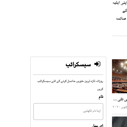
نی اہلیہ
کے
 صائمہ
سبسکرائب
روزانہ تازہ ترین خبریں حاصل کرنے کے لئے سبسکرائب
کریں
نام
حکومت کو دباؤ میں لانے کی نئی حکمت عملی
ای میل