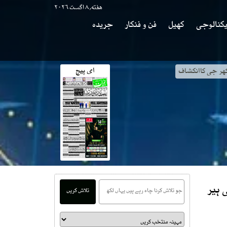
هفته, ۸ اگست ۲۰۲۶
کنالوجی
کھیل
فن و فنکار
جریدہ
ای پیج
کھر جی کاانکشاف
 ہیر
تلاش کریں