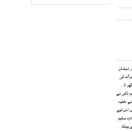
ر ذیشان
رأت کی
رپورٹ کے مطابق صائمہ بلڈرز اینڈ ڈیولپرز کے بانی سلیم ذکی نے نسیمہ خاتون سے 24 اگست 1997ء کو شادی کی، سلیم ذکی اور نسیمہ خاتوںکے گھر 5؍
یم ذکی نے
 کو وفات کے بعدذیشان ذکی نے خفیہ
ں اس لیے
اوہ سلیم
ے بینک