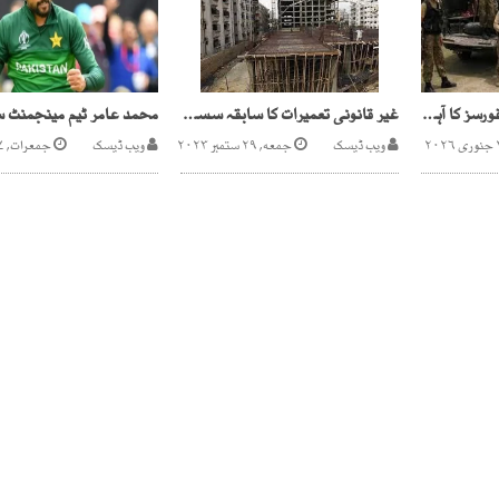
پنجگور میں سیکیورٹی فورسز کا آہریشن، 3 دہشت گرد ہلاک
غیر قانونی تعمیرات کا سابقہ سسٹم تحقیقات کے نرغے میں
ویب ڈیسک
جمعه, ۲۹ ستمبر ۲۰۲۳
ویب ڈیسک
جمعرات, ۱۷ دسمبر ۲۰۲۰