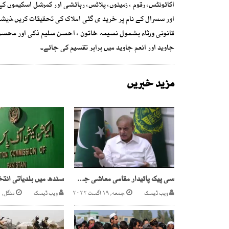
اکائونٹس، رقوم ، زمینوں، پلاٹس، رہائشی اور کمرشل اسکیموں 
اور سسرال کے نام پر خرید ی گئی املاک کی تحقیقات کریں،ذیش
قانونی ورثاء بشمول نسیمہ خاتون ، احسن سلیم ذکی اور محسن س
جاوید اور انعم جاوید میں برابر تقسیم کی جائے۔
مزید خبریں
سی پیک پائیدار مقامی معاشی جدت کی بنیاد ثابت ہوگی ، وزیر اعظم
ویب ڈیسک
جمعه, ۱۹ اگست ۲۰۲۲
ویب ڈیسک
منگل, ۱ ستمبر ۲۰۲۰