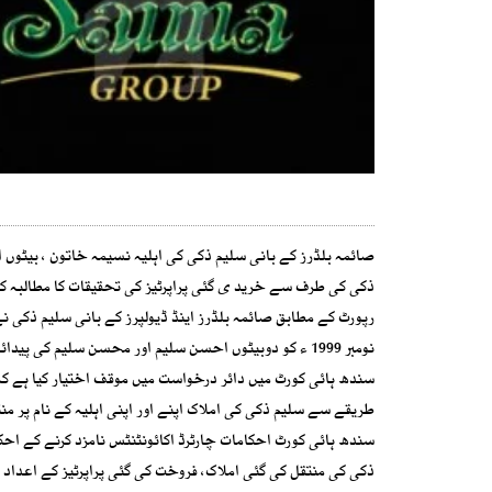
صائمہ بلڈرز کے بانی سلیم ذکی کی اہلیہ نسیمہ خاتون ، بیٹوں
ذکی کی طرف سے خرید ی گئی پراپرٹیز کی تحقیقات کا مطالبہ کر
نومبر 1999 ء کو دوبیٹوں احسن سلیم اور محسن سلیم ک
طریقے سے سلیم ذکی کی املاک اپنے اور اپنی اہلیہ کے نام پر م
سندھ ہائی کورٹ احکامات چارٹرڈ اکائونٹنٹس نامزد کرنے کے احک
ذکی کی منتقل کی گئی املاک، فروخت کی گئی پراپرٹیز کے اعداد 