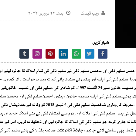
ویب ڈیسک
بدھ, ۲۲ فروری ۲۰۲۳
شیئر کریں
 احسن سلیم ذکی اور محسن سلیم ذکی نے سلیم ذکی کی تمام املاک کا جائزہ لینے او
دیا، سلیم ذکی کی اہلیہ اور بیٹوں نے سندھ ہائی کورٹ میں درخواست دائر کردی۔ ج
ی پیدائش ہوئی۔سلیم ذکی کی اہلیہ نسیمہ خاتون ، بیٹوں احسن سلیم ذکی اور محسن سل
سندھ ہائی کورٹ میں دائر درخواست میں موقف اختیار کیا ہے کہ معروف کاروباری شخصیت سلیم ذکی کی 6 نومبر 2018
نتقل کی ہیں ، سلیم ذکی کی املاک اور رقوم سے ذیشان ذکی نے نئی املاک خرید ی ہی
امات جاری کرے جو سلیم ذکی کی املاک کا جائزہ لیں اور تحقیقات کریں، اس کے عل
و شمار بھی سامنے لائے جائیں، چارٹرڈ اکائونٹنٹ صائمہ بلڈرز کے بانی سلیم ذکی ک