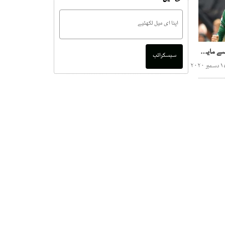
محمد عامر ٹیم مینجمنٹ سے مایوس ، کرکٹ چھوڑنے کا فیصلہ
سبسکرائب