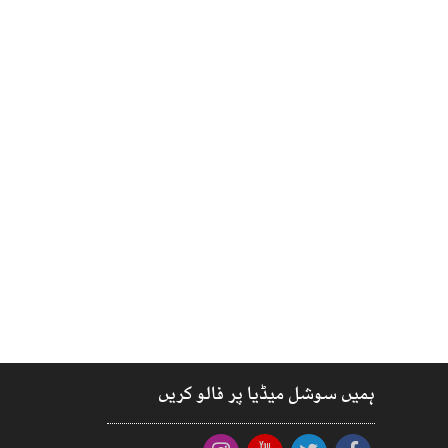
ہمیں سوشل میڈیا پر فالو کریں