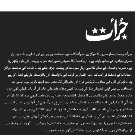
جرأت رجحان ساز خبروں کا مرکز ہے۔جرأت کا تصورِ صحافت روایتی ہے اور نہ لے پالک ۔ یہ اپنی
نظری بنیادوں کے ساتھ پابند ہے۔ آج پاکستان کا حقیقی تصور ایک خوابِ پریشاں کی طرح بکھر رہا
ہے۔ نظریۂ پاکستان کے تمام تقاضے ارذل سیاست کی بھینٹ چڑھ چکے ہیں۔ طاقت کے مختلف مراکز
، مفادات کے تحفظ کی کشاکش میں اقتدار پر گرفت کے بلاواسطہ اور بالواسطہ طریقے تلاش کررہے
ہیں۔قوم کی تاریخی بنیادیں، تہذیبی مزاج اور نظریاتی تشخص سب کچھ داؤ پر ہے۔ ایسے میں
صحافت نے بھی اپنی قینچلی بدل لی ہے۔ یہ کبھی مولانا ظفرعلی خان کی آن بان رکھتی تھی اب یہ
مادی معاشرے میں نام مقام بنانے کا محض ایک ذریعہ ،حیلہ ہے۔صحافت کبھی صداقت کا متن اور
زندگی کا جتن تھی، اب یہ کتاب صداقت کے حاشیے پر اپنی ہی بے آبروئی کی گھٹن ہے۔ اسے کب سے
طاقت وروں نے اپنی باندی بنالیا۔ کہیں یہ دولت کی کنیز ہے تو کہیں طاقت کی پچارن۔ کہیںا سے
اختیارات کی فضاء راس آتی ہے تو کہیں یہ تعلقات کی امر بیل میں گھٹتی گھِرتی رہتی ہے۔ اس
خودشکن فضا میں پہلے سے زیادہ سچی اور حقیقی صحافت کی ضرورت ہے۔ مگر یہ راہ پرخطر ہے
اور پرآزمائش بھی۔ جرأت ایسی ہی صحافت کی گرم دم جستجو ہے۔