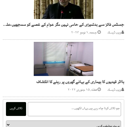
جسٹس فائز سے بدتمیزی کے حامی نہیں مگر عوام کے غصے کو سمجھیں،علی محمد خان
ویب ڈیسک
جمعه, ۱ نومبر ۲۰۲۴
بااثر قیدیوں کا بیماری کے بہانے گھروں پر رہنے کا انکشاف
ویب ڈیسک
هفته, ۱۵ جنوری ۲۰۲۲
تلاش کریں