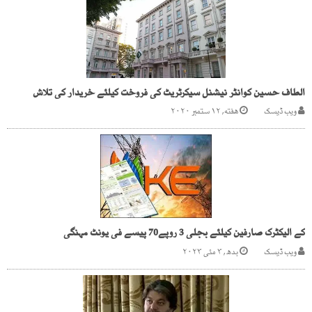
الطاف حسین کوانٹر نیشنل سیکرٹریٹ کی فروخت کیلئے خریدار کی تلاش
ویب ڈیسک
هفته, ۱۲ ستمبر ۲۰۲۰
کے الیکٹرک صارفین کیلئے بجلی 3 روپے70 پیسے فی یونٹ مہنگی
ویب ڈیسک
بدھ, ۳ مئی ۲۰۲۳