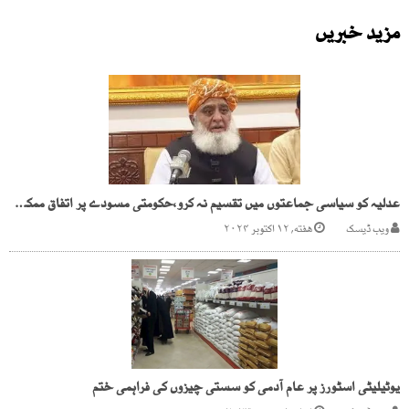
مزید خبریں
عدلیہ کو سیاسی جماعتوں میں تقسیم نہ کرو،حکومتی مسودے پر اتفاق ممکن نہیں،مولانا فضل الرحمن
ویب ڈیسک
هفته, ۱۲ اکتوبر ۲۰۲۴
یوٹیلیٹی اسٹورز پر عام آدمی کو سستی چیزوں کی فراہمی ختم