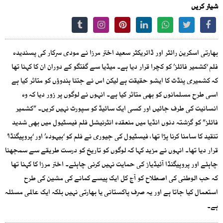
شیئر کریں
بھارتی اسکرین رائٹر اور ڈائریکٹر سعید اختر مرزا نے مودی سرکار کی پسندیدہ
فلم ‘کشمیر فائلز’ کو کچرا قرار دیا ہے۔ میڈیا سے گفتگو کے دوران ان کا کہنا تھا
کہ کشمیری پنڈٹ کا ایشو حقیقت ہے لیکن اس نے جتنا ہندوؤں کو متاثر کیا ہے
اسی طرح مسلمانوں کو بھی متاثر کیا ہے۔ انہوں نے لوگوں پر زور دیا کہ وہ
انسانیت کی طرف جائیں اور کسی ایک سائیڈ کو سپورٹ نہیں کریں۔ ”کشمیر
فائلز” کو گزشتہ دنوں انڈیا میں منعقدہ انٹرنیشل فلم فیسٹیول میں بھی شدید
تنقید کا سامنا کرنا پڑا تھا، فیسٹیول کی جیوری نے فلم کو ‘بیہودہ’ اور ‘پروپیگنڈا’
قرار دیا تھا۔ انہوں نے مزید کہا کہ لوگوں کو تاریخ کو درست طریقے سے سمجھنا
چاہئے اور پروپیگنڈا آئیڈیاز کی حمایت نہیں کرنی چاہئے۔ اختر مرزا کا کہنا تھا
کہ حب الوطنی کی اصطلاح کو آج کل ایک پیسے کمانے کی مشین کی طرح
استعمال کیا جاتا ہے اور یہ صرف پاکستانی یا بھارتی نہیں بلکہ ایک عالمی مسئلہ
ہے۔