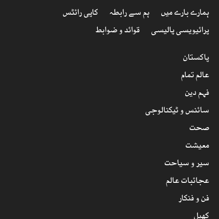
ہمارے بارے میں
ہم سے رابطہ
کاپی رائٹس
پرائیویسی پالیسی
قوائد و ضوابط
پاکستان
عالم تمام
فہم دین
سائنس و ٹیکنالوجی
صحت
معیشت
سیر و سیاحت
عجائبات عالم
فن و فنکار
کھیل