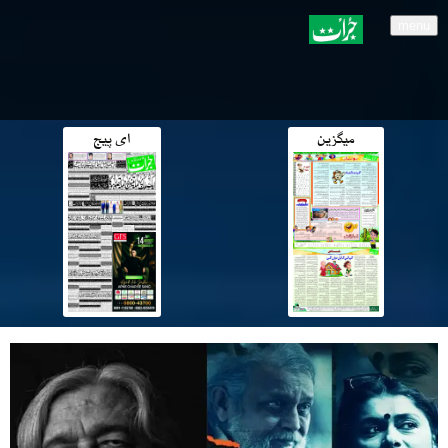
menu
میگزین
ای پیج