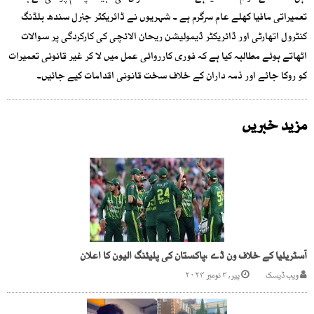
تعمیراتی مافیا کھلے عام سرگرم ہے ۔ شہریوں نے ڈائریکٹر جنرل سندھ بلڈنگ
کنٹرول اتھارٹی اور ڈائریکٹر ڈیمولیشن ریحان الائچی کی کارکردگی پر سوالات
اٹھاتے ہوئے مطالبہ کیا ہے کہ فوری کارروائی عمل میں لا کر غیر قانونی تعمیرات
کو روکا جائے اور ذمہ داران کے خلاف سخت قانونی اقدامات کیے جائیں۔
مزید خبریں
آسٹریلیا کے خلاف ون ڈے ،پاکستان کی پلیئنگ الیون کا اعلان
ویب ڈیسک
پیر, ۴ نومبر ۲۰۲۴