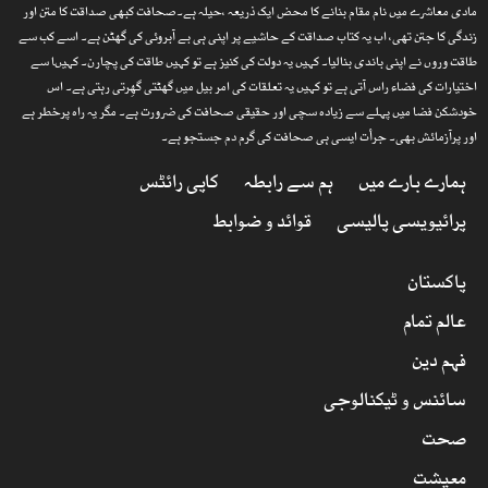
مادی معاشرے میں نام مقام بنانے کا محض ایک ذریعہ ،حیلہ ہے۔صحافت کبھی صداقت کا متن اور
زندگی کا جتن تھی، اب یہ کتاب صداقت کے حاشیے پر اپنی ہی بے آبروئی کی گھٹن ہے۔ اسے کب سے
طاقت وروں نے اپنی باندی بنالیا۔ کہیں یہ دولت کی کنیز ہے تو کہیں طاقت کی پچارن۔ کہیںا سے
اختیارات کی فضاء راس آتی ہے تو کہیں یہ تعلقات کی امر بیل میں گھٹتی گھِرتی رہتی ہے۔ اس
خودشکن فضا میں پہلے سے زیادہ سچی اور حقیقی صحافت کی ضرورت ہے۔ مگر یہ راہ پرخطر ہے
اور پرآزمائش بھی۔ جرأت ایسی ہی صحافت کی گرم دم جستجو ہے۔
ہمارے بارے میں
ہم سے رابطہ
کاپی رائٹس
پرائیویسی پالیسی
قوائد و ضوابط
پاکستان
عالم تمام
فہم دین
سائنس و ٹیکنالوجی
صحت
معیشت