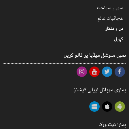
سیر و سیاحت
عجائبات عالم
فن و فنکار
کھیل
ہمیں سوشل میڈیا پر فالو کریں
ہماری موبائل ایپلی کیشنز
ہمارا نیٹ ورک