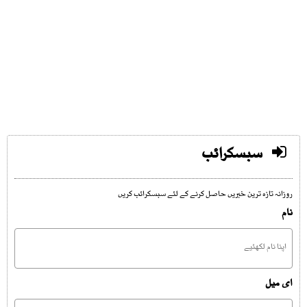
سبسکرائب
روزانہ تازہ ترین خبریں حاصل کرنے کے لئے سبسکرائب کریں
نام
ای میل