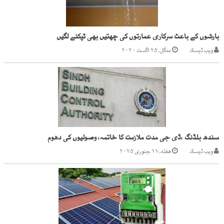
بارشوں کے باعث سرکاری عمارتوں کی چھتیں بھی ٹپکنے لگیں
ویب ڈیسک
منگل, ۲۵ اگست ۲۰۲۰
سندھ بلڈنگ ،ڈی جی مدت ملازمت کا خاتمہ، وصولیوں کی دھوم
ویب ڈیسک
هفته, ۱۱ جنوری ۲۰۲۵