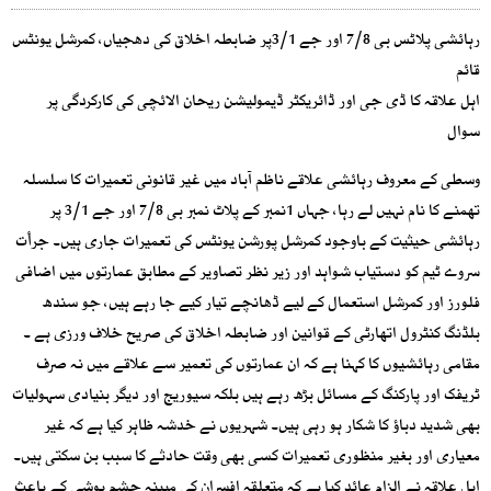
رہائشی پلاٹس بی 7/8 اور جے 3/1پر ضابطہ اخلاق کی دھجیاں، کمرشل یونٹس
قائم
اہل علاقہ کا ڈی جی اور ڈائریکٹر ڈیمولیشن ریحان الائچی کی کارکردگی پر
سوال
وسطی کے معروف رہائشی علاقے ناظم آباد میں غیر قانونی تعمیرات کا سلسلہ
تھمنے کا نام نہیں لے رہا، جہاں 1نمبر کے پلاٹ نمبر بی 7/8 اور جے 3/1 پر
رہائشی حیثیت کے باوجود کمرشل پورشن یونٹس کی تعمیرات جاری ہیں۔ جرأت
سروے ٹیم کو دستیاب شواہد اور زیر نظر تصاویر کے مطابق عمارتوں میں اضافی
فلورز اور کمرشل استعمال کے لیے ڈھانچے تیار کیے جا رہے ہیں، جو سندھ
بلڈنگ کنٹرول اتھارٹی کے قوانین اور ضابطہ اخلاق کی صریح خلاف ورزی ہے ۔
مقامی رہائشیوں کا کہنا ہے کہ ان عمارتوں کی تعمیر سے علاقے میں نہ صرف
ٹریفک اور پارکنگ کے مسائل بڑھ رہے ہیں بلکہ سیوریج اور دیگر بنیادی سہولیات
بھی شدید دباؤ کا شکار ہو رہی ہیں۔ شہریوں نے خدشہ ظاہر کیا ہے کہ غیر
معیاری اور بغیر منظوری تعمیرات کسی بھی وقت حادثے کا سبب بن سکتی ہیں۔
اہل علاقہ نے الزام عائد کیا ہے کہ متعلقہ افسران کی مبینہ چشم پوشی کے باعث