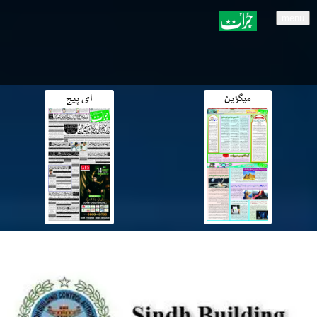
menu
میگزین
ای پیج