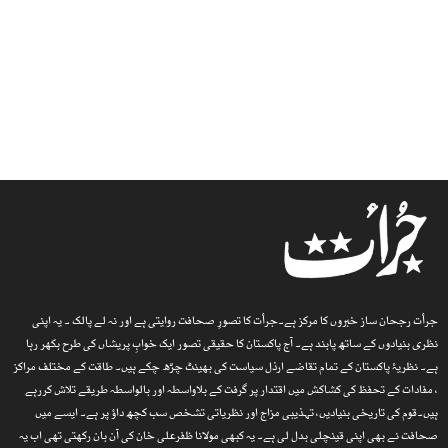
جرأت رجحان ساز خبروں کا مرکز ہے۔جرأت کا تصورِ صحافت روایتی ہے اور نہ لے پالک ۔ یہ اپنی
نظری بنیادوں کے ساتھ پابند ہے۔ آج پاکستان کا حقیقی تصور ایک خوابِ پریشاں کی طرح بکھر رہا
ہے۔ نظریۂ پاکستان کے تمام تقاضے ارذل سیاست کی بھینٹ چڑھ چکے ہیں۔ طاقت کے مختلف مراکز
، مفادات کے تحفظ کی کشاکش میں اقتدار پر گرفت کے بلاواسطہ اور بالواسطہ طریقے تلاش کررہے
ہیں۔قوم کی تاریخی بنیادیں، تہذیبی مزاج اور نظریاتی تشخص سب کچھ داؤ پر ہے۔ ایسے میں
صحافت نے بھی اپنی قینچلی بدل لی ہے۔ یہ کبھی مولانا ظفرعلی خان کی آن بان رکھتی تھی اب یہ