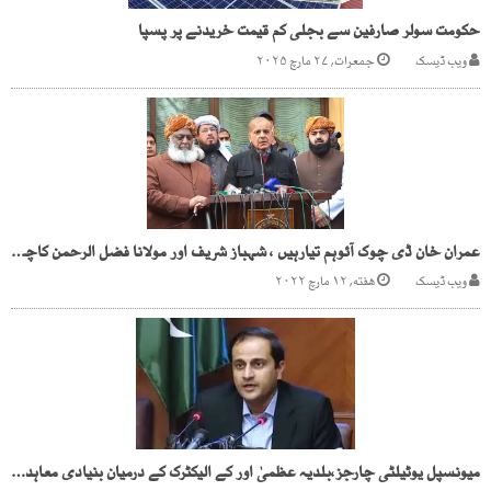
حکومت سولر صارفین سے بجلی کم قیمت خریدنے پر پسپا
ویب ڈیسک
جمعرات, ۲۷ مارچ ۲۰۲۵
عمران خان ڈی چوک آئوہم تیارہیں ، شہباز شریف اور مولانا فضل الرحمن کاچیلنج
ویب ڈیسک
هفته, ۱۲ مارچ ۲۰۲۲
میونسپل یوٹیلٹی چارجز،بلدیہ عظمیٰ اور کے الیکٹرک کے درمیان بنیادی معاہدہ طے