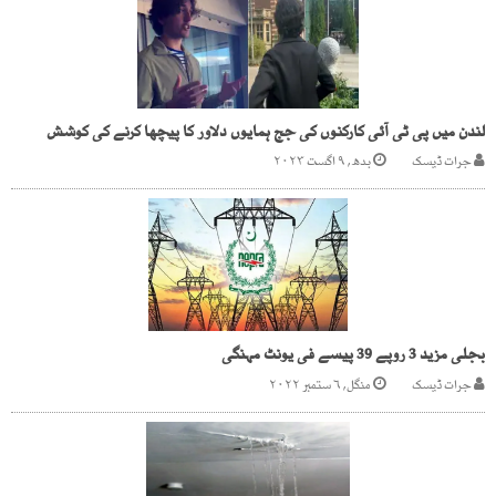
لندن میں پی ٹی آئی کارکنوں کی جج ہمایوں دلاور کا پیچھا کرنے کی کوشش
جرات ڈیسک
بدھ, ۹ اگست ۲۰۲۳
بجلی مزید 3 روپے 39 پیسے فی یونٹ مہنگی
جرات ڈیسک
منگل, ۶ ستمبر ۲۰۲۲