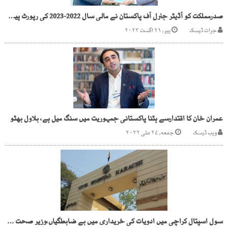
صدرمملکت کو آڈیٹر جنرل آف پاکستان نے مالی سال 2022-2023 کی رپورٹ پیش کر دی
جرات ڈیسک
پیر, ۲۱ اگست ۲۰۲۳
عمران خان کا اقتدارسے ہٹنا پاکستانی جمہوریت میں سنگ میل ہے، بلاول بھٹو
ویب ڈیسک
جمعه, ۲۷ مئی ۲۰۲۲
سول اسپتال کراچی میں ادویات کی خریداری میں بے ضابطگیاں،وزیر صحت لاعلم