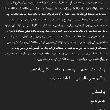
نظری بنیادوں کے ساتھ پابند ہے۔ آج پاکستان کا حقیقی تصور ایک خوابِ پریشاں کی طرح بکھر رہا
ہے۔ نظریۂ پاکستان کے تمام تقاضے ارذل سیاست کی بھینٹ چڑھ چکے ہیں۔ طاقت کے مختلف مراکز
، مفادات کے تحفظ کی کشاکش میں اقتدار پر گرفت کے بلاواسطہ اور بالواسطہ طریقے تلاش کررہے
ہیں۔قوم کی تاریخی بنیادیں، تہذیبی مزاج اور نظریاتی تشخص سب کچھ داؤ پر ہے۔ ایسے میں
صحافت نے بھی اپنی قینچلی بدل لی ہے۔ یہ کبھی مولانا ظفرعلی خان کی آن بان رکھتی تھی اب یہ
مادی معاشرے میں نام مقام بنانے کا محض ایک ذریعہ ،حیلہ ہے۔صحافت کبھی صداقت کا متن اور
زندگی کا جتن تھی، اب یہ کتاب صداقت کے حاشیے پر اپنی ہی بے آبروئی کی گھٹن ہے۔ اسے کب سے
طاقت وروں نے اپنی باندی بنالیا۔ کہیں یہ دولت کی کنیز ہے تو کہیں طاقت کی پچارن۔ کہیںا سے
اختیارات کی فضاء راس آتی ہے تو کہیں یہ تعلقات کی امر بیل میں گھٹتی گھِرتی رہتی ہے۔ اس
خودشکن فضا میں پہلے سے زیادہ سچی اور حقیقی صحافت کی ضرورت ہے۔ مگر یہ راہ پرخطر ہے
اور پرآزمائش بھی۔ جرأت ایسی ہی صحافت کی گرم دم جستجو ہے۔
ہمارے بارے میں
ہم سے رابطہ
کاپی رائٹس
پرائیویسی پالیسی
قوائد و ضوابط
پاکستان
عالم تمام