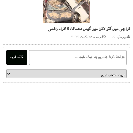
کراچی میں گٹر لائن میں گیس دھماکا، 9 افراد زخمی
ویب ڈیسک
جمعه, ۲۵ اگست ۲۰۲۳
تلاش کریں