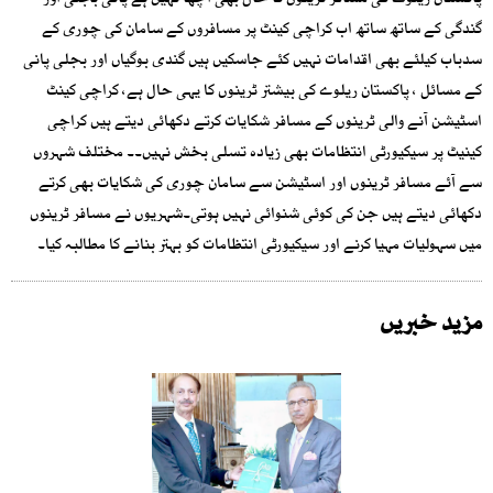
پاکستان ریلوے کی مسافر ٹرینوں کا حال بھی اچھا نہیں ہے پانی بجلی اور
گندگی کے ساتھ ساتھ اب کراچی کینٹ پر مسافروں کے سامان کی چوری کے
سدباب کیلئے بھی اقدامات نہیں کئے جاسکیں ہیں گندی بوگیاں اور بجلی پانی
کے مسائل ، پاکستان ریلوے کی بیشتر ٹرینوں کا یہی حال ہے، کراچی کینٹ
اسٹیشن آنے والی ٹرینوں کے مسافر شکایات کرتے دکھائی دیتے ہیں کراچی
کینیٹ پر سیکیورٹی انتظامات بھی زیادہ تسلی بخش نہیں۔۔ مختلف شہروں
سے آئے مسافر ٹرینوں اور اسٹیشن سے سامان چوری کی شکایات بھی کرتے
دکھائی دیتے ہیں جن کی کوئی شنوائی نہیں ہوتی۔شہریوں نے مسافر ٹرینوں
میں سہولیات مہیا کرنے اور سیکیورٹی انتظامات کو بہتر بنانے کا مطالبہ کیا۔
مزید خبریں