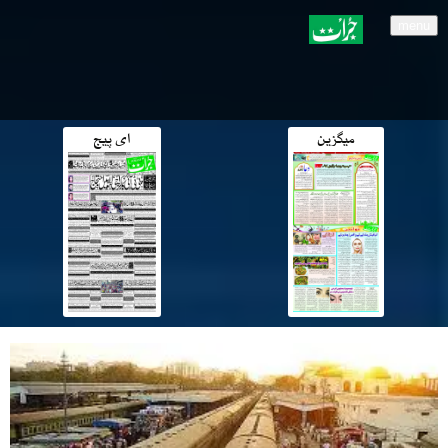
menu
میگزین
ای پیج