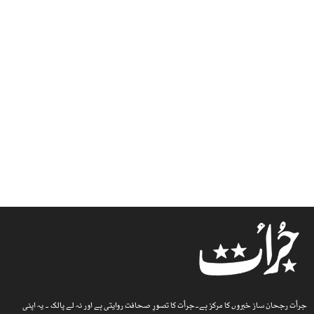
جرأت رجحان ساز خبروں کا مرکز ہے۔جرأت کا تصورِ صحافت روایتی ہے اور نہ لے پالک ۔ یہ اپنی