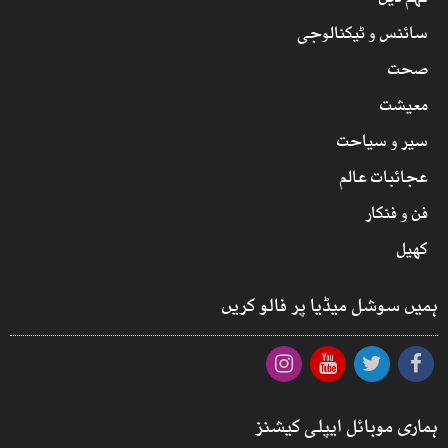
فہم دین
سائنس و ٹیکنالوجی
صحت
معیشت
سیر و سیاحت
عجائبات عالم
فن و فنکار
کھیل
ہمیں سوشل میڈیا پر فالو کریں
ہماری موبائل ایپلی کیشنز