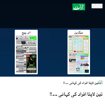
menu
میگزین
ای پیج
تین لاپتا افراد کی کہانی ۔۔!!