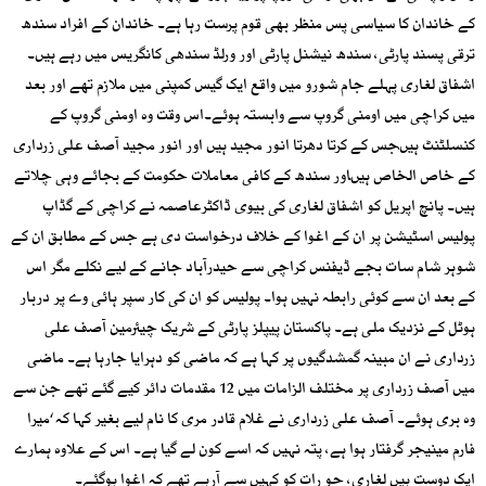
کے خاندان کا سیاسی پس منظر بھی قوم پرست رہا ہے۔ خاندان کے افراد سندھ
ترقی پسند پارٹی، سندھ نیشنل پارٹی اور ورلڈ سندھی کانگریس میں رہے ہیں۔
اشفاق لغاری پہلے جام شورو میں واقع ایک گیس کمپنی میں ملازم تھے اور بعد
میں کراچی میں اومنی گروپ سے وابستہ ہوئے۔اس وقت وہ اومنی گروپ کے
کنسلٹنٹ ہیںجس کے کرتا دھرتا انور مجید ہیں اور انور مجید آصف علی زرداری
کے خاص الخاص ہیںاور سندھ کے کافی معاملات حکومت کے بجائے وہی چلاتے
ہیں۔ پانچ اپریل کو اشفاق لغاری کی بیوی ڈاکٹرعاصمہ نے کراچی کے گڈاپ
پولیس اسٹیشن پر ان کے اغوا کے خلاف درخواست دی ہے جس کے مطابق ان کے
شوہر شام سات بجے ڈیفنس کراچی سے حیدرآباد جانے کے لیے نکلے مگر اس
کے بعد ان سے کوئی رابطہ نہیں ہوا۔ پولیس کو ان کی کار سپر ہائی وے پر دربار
ہوٹل کے نزدیک ملی ہے۔ پاکستان پیپلز پارٹی کے شریک چیئرمین آصف علی
زرداری نے ان مبینہ گمشدگیوں پر کہا ہے کہ ماضی کو دہرایا جارہا ہے۔ ماضی
میں آصف زرداری پر مختلف الزامات میں 12 مقدمات دائر کیے گئے تھے جن سے
وہ بری ہوئے۔ آصف علی زرداری نے غلام قادر مری کا نام لیے بغیر کہا کہ ‘میرا
فارم مینیجر گرفتار ہوا ہے، پتہ نہیں کہ اسے کون لے گیا ہے۔ اس کے علاوہ ہمارے
ایک دوست ہیں لغاری، جو رات کو کہیں سے آرہے تھے کہ اغوا ہوگئے۔