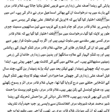
پارٹی کے رہنما آصف علی زرداری سے قریبی تعلق بتایا جاتا ہے۔غلام قادر مری
کے بارے میں یہ درخواست ان کے بھائی اسماعیل مری نے دائر کی ہے۔ اس میں
مو¿قف اختیار کیا گیا ہے کہ 4اپریل کو ذوالفقار علی بھٹو کی برسی سے
واپسی پر غلام قادر مری کو جام شورو کے قریب سے تین ساتھیوں سمیت جبری
طور پر لاپتہ کیا گیا۔درخواست میں مو¿قف اختیار کیا گیا ہے کہ غلام قادر
مری کسی بھی مقدمے میں ملوث نہیں ہیں اور اگر وہ کہیں ملوث قرار بھی دیے
گئے ہیں تو ان کی گرفتاری ظاہر کی جائے۔غلام قادر مری ٹنڈو الہیار کے رہائشی
ہیں اور وہ ٹنڈو الہیار کے علاوہ سانگھڑ اور بدین میں زرداری خاندان کی زرعی
زمینیں سنبھالتے ہیں۔ اس علاقے میں گنے کی کاشت بھی اچھی ہوتی ہے۔ ابتدا
میں وہ ایک چھوٹے زمیندار تھے لیکن بعد میں ایک بڑے زمیندار بن گئے۔چند سال
قبل آصف علی زرداری کی چھوٹی صاحبزادی آصفہ بھٹو کا ووٹ بھی ٹنڈو الہیار
کے انتخابی حلقے میں درج کروایا گیا تھا، جہاں غلام قادر مری اثر و رسوخ رکھتے
ہیں ،وہ ضلع کونسل کے رکن بھی ہیں۔غلام قادر مری، بلوچ قوم پرست مزاحمت
کاروں کے بھی قریب رہے ہیں۔ 1970ءکی دہائی کی مزاحمتی تحریک کے رہنما
شیر محمد عرف شیروف مری افغانستان سے واپسی پر جب حیدرآباد تشریف
لائے تھے تو ان کے میزبان غلام قادر مری ہی تھے۔ کراچی میں مقیم نواب خیر