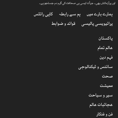
اور پرآزمائش بھی۔ جرأت ایسی ہی صحافت کی گرم دم جستجو ہے۔
ہمارے بارے میں
ہم سے رابطہ
کاپی رائٹس
پرائیویسی پالیسی
قوائد و ضوابط
پاکستان
عالم تمام
فہم دین
سائنس و ٹیکنالوجی
صحت
معیشت
سیر و سیاحت
عجائبات عالم
فن و فنکار