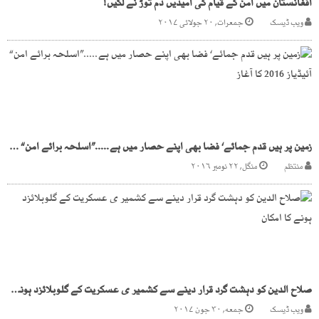
افغانستان میں امن کے قیام کی امیدیں دم توڑ نے لگیں!
ویب ڈیسک
جمعرات, ۲۰ جولائی ۲۰۱۷
زمین پر ہیں قدم جمائے‘ فضا بھی اپنے حصار میں ہے.....”اسلحہ برائے امن“ آئیڈیاز 2016 کا آغاز
منتظم
منگل, ۲۲ نومبر ۲۰۱۶
صلاح الدین کو دہشت گرد قرار دینے سے کشمیر ی عسکریت کے گلوبلائزد ہونے کا امکان
ویب ڈیسک
جمعه, ۳۰ جون ۲۰۱۷