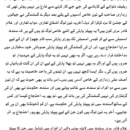
ریلیف دلوانے کے کارنامے کی جے جے کار کرنے سے فارغ ہی نہیں ہوئی تھی کہ
زرداری صاحب کے تین خاص آدمیوں کے یکے بعد دیگرے گمشدگی نے جیالوں
کے جشن کا مزہ کرکرا کر دیا۔آخریہ تین لوگ اشفاق لغاری، نواب لغاری اور غلام
قادر مری کون ہیں؟ یہ پیپلز پارٹی کے اتنے خاص لوگ تو ہوں گے ہی کہ سندھ
اسمبلی سے لے کر قومی اسمبلی تک پوری پارٹی سب کام چھوڑ کر ان کے لیے
سراپا احتجاج ہے۔ اور ان کی گمشدگی کو پیپلز پارٹی صوبائی خود مختاری میں
مداخلت قرار دے رہی ہے۔ اگر یہ بھی نہیں تو یہ لوگ پارٹی کے عہدیدار تو
ضرور ہوں گے اوراگر وہ بھی نہیں تو بھلا پارٹی کے لیے ان کی ان گنت قربانیاں تو
ضرور ہوں گی۔ مگر ایسا کچھ نہیں ہے، ان تینوں کی واحد خاصیت یہ ہے کہ یہ
آصف علی زرداری کے خاص آدمی ہیں بس۔اس بات پر بھی حیرت ہے کہ ان تین
میں سے دو افراد تو سندھ سے غائب ہوئے ہیں اور سندھ حکومت نے بھی ان کی
گرفتاری کی نہیں گمشدگی کی ہی بات کی ہے، تو پھر یہ احتجاج کیسا اور کس
کے ساتھ؟سندھ میں تو پیپلز پارٹی کی حکومت ہے، ان کو ڈھونڈنا بھی ان ہی کو
چاہیے۔ آخر یہ تین لوگ ہیں کون جن کے لیے پیپلز پارٹی بھرپور احتجاج پر اتر
آئی ہے۔
غلام قادر مری سندھ میں لاپتہ ہونے والے ان افراد میں شامل ہیں جن کا پیپلز