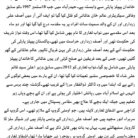
خاندان پیپلز پارٹی سے وابستہ ہے۔حیدرآباد میں جب 18ستمبر 1997ءکو سابق
وفاقی سیکریٹری عالم خان عالمانی کو قتل کیا گیا تو ایف آئی آر میں آصف علی
زرداری اور ان کے والد سمیت سات افراد پر یہ مقدمہ درج کیا گیا تھا اور دو ماہ
بعد اس مقدمے میں نواب لغاری کا نام بھی شامل کیا گیا تھا۔اس وقت نواز شریف
کی حکومت تھی اور آصف زرداری حراست میں تھے۔پاکستان پیپلز پارٹی کی
حکومت آنے کے بعد آصف علی زرداری کی بہن فریال تالپور عالم عالمانی کے گھر
گئیں تھیں، جس کے بعد فریقین نے صلح کرلی اور یوں عالمانی کاخاندان پیپلز
پارٹی میں شامل ہو گیا۔نواب لغاری کو 2012ءمیں سابق وزیر اعلیٰ سید قائم
علی شاہ کا خصوصی مشیر تعینات کیا گیا تھا، ان کے بارے میں بعض لوگوں کی
رائے ہے کہ ابتدا میں وہ ڈاکٹر ذوالفقار مرزا کے قریب تھے۔گزشتہ چند برس سے
انہوں نے اسلام آباد میں رہائش اختیار کی ہوئی ہے اور ان کے بچے وہاں زیر
تعلیم ہیں جبکہ ایک بچے کا علاج بھی مقامی ہسپتال میں جاری ہے۔
کراچی سے اشفاق لغاری لاپتہ ہیں، جو اومنی گروپ کے ملازم تھے۔ اس گروپ کے
سربراہ انور مجید ہیں جو آصف علی زرداری کے بزنس پارٹنر ہیں اور شوگر ملز کا
کاروبار سنبھالتے ہیں۔ یہاں یہ بات بھی قابل ذکر ہے کہ آصف علی زرداری کی
وطن واپسی کے دن بھی اومنی گروپ پر رینجرز نے چھاپا مارا تھا۔اشفاق لغاری