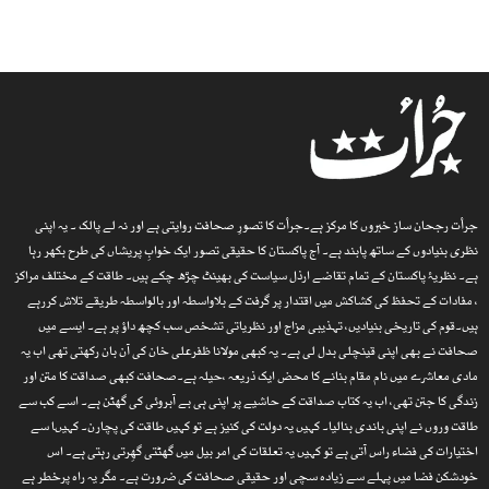
جرأت رجحان ساز خبروں کا مرکز ہے۔جرأت کا تصورِ صحافت روایتی ہے اور نہ لے پالک ۔ یہ اپنی
نظری بنیادوں کے ساتھ پابند ہے۔ آج پاکستان کا حقیقی تصور ایک خوابِ پریشاں کی طرح بکھر رہا
ہے۔ نظریۂ پاکستان کے تمام تقاضے ارذل سیاست کی بھینٹ چڑھ چکے ہیں۔ طاقت کے مختلف مراکز
، مفادات کے تحفظ کی کشاکش میں اقتدار پر گرفت کے بلاواسطہ اور بالواسطہ طریقے تلاش کررہے
ہیں۔قوم کی تاریخی بنیادیں، تہذیبی مزاج اور نظریاتی تشخص سب کچھ داؤ پر ہے۔ ایسے میں
صحافت نے بھی اپنی قینچلی بدل لی ہے۔ یہ کبھی مولانا ظفرعلی خان کی آن بان رکھتی تھی اب یہ
مادی معاشرے میں نام مقام بنانے کا محض ایک ذریعہ ،حیلہ ہے۔صحافت کبھی صداقت کا متن اور
زندگی کا جتن تھی، اب یہ کتاب صداقت کے حاشیے پر اپنی ہی بے آبروئی کی گھٹن ہے۔ اسے کب سے
طاقت وروں نے اپنی باندی بنالیا۔ کہیں یہ دولت کی کنیز ہے تو کہیں طاقت کی پچارن۔ کہیںا سے
اختیارات کی فضاء راس آتی ہے تو کہیں یہ تعلقات کی امر بیل میں گھٹتی گھِرتی رہتی ہے۔ اس
خودشکن فضا میں پہلے سے زیادہ سچی اور حقیقی صحافت کی ضرورت ہے۔ مگر یہ راہ پرخطر ہے