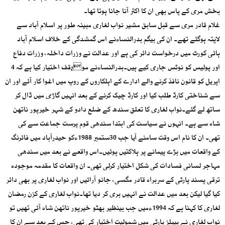
بخش مری کے پاس بھی ان کا اکثر آنا جانا ہوتا تھا۔
غلام قادر مری سے قبل سابق مشیر نواب لغاری مبینہ طور پر اسلام آباد سے
لاپتہ ہوگئے تھے۔ ان کی بیگم بدرالنساءنے اس گمشدگی کے خلاف اسلام آباد
ہائی کورٹ میں درخواست دائر کی ہے اور عدالت نے وزرات داخلہ، وزرات دفاع
اور پولیس کو نوٹس جاری کیے ہیں۔بدرالنساءنے مو¿قف اختیار کیا ہے کہ 4
اپریل کو قانون نافذ کرنے والے ادارے کے اہلکاروں کے روپ میں اغوا کار آئے اور ان
سے شناختی کارڈ طلب کیا اور کارڈ چیک کرنے کے بعد انہیں گاڑی میں ڈال کر
ساتھ لے گئے۔نواب لغاری کا تعلق سندھ کے ضلع دادو کے شہر خیرپور ناتھن
شاہ سے ہے۔ انہوں نے سیاست کی ابتدا سندھی قوم پرست جماعت سے کی
تھی۔ ان کا نام اس وقت سامنے آیا جب 30ستمبر 1988ءکو حیدرآباد میں فائرنگ
کے واقعات میں بڑے پیمانے پر ہلاکتیں ہوئیں۔اس واقعے نے بعد میں سندھی
مہاجر لسانی فسادات کی شکل اختیار کرلی تھی۔ ان واقعات کا مقدمہ موجودہ
ترقی پسند پارٹی کے سربراہ قادر مگسی، جانو آرائیں اور نواب لغاری پر بھی دائر
کیا گیا لیکن بعد میں عدالت نے انہیں بری کر دیا تھا۔نواب لغاری کے کزن رمضان
لغاری کا کہنا ہے کہ 1994ءمیں جب بینظیر بھٹو خیرپور ناتھن شاہ آئی تھیں تو
نواب لغاری نے پیپلز پارٹی میں شمولیت اختیار کی تھی، جس کے بعد سے ان کا