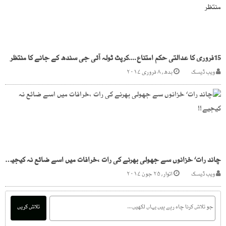
15فروری کا عدالتی حکم امتناع....کرپٹ ٹولہ آئی جی سندھ کے جانے کا منتظر
ویب ڈیسک
بدھ, ۸ فروری ۲۰۱۷
چاند رات‘ خزانوں سے جھولی بھرنے کی رات ،خرافات میں اسے ضائع نہ کیجیے!!
ویب ڈیسک
اتوار, ۲۵ جون ۲۰۱۷
تلاش کریں