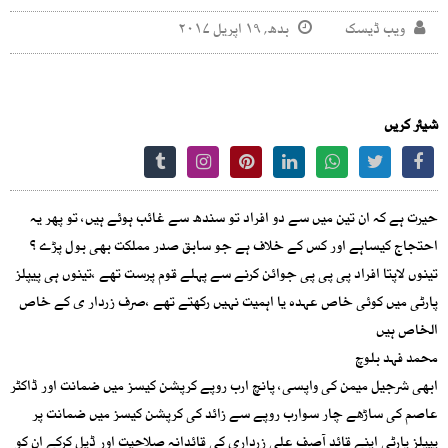
ویب ڈیسک
بدھ, ۱۹ اپریل ۲۰۱۷
شیئر کریں
حیرت ہے کہ ان تین میں سے دو افراد تو سندھ سے غائب ہوئے ہیں، تو پھر یہ
احتجاج کیساہے اور کس کے خلاف ہے جو سابق صدر مملکت بھی بول پڑے ؟
تینوں لاپتا افراد پی پی پی جوائن کرنے سے پہلے قوم پرست تھے ،تینوں ہی پیپلز
پارٹی میں کوئی خاص عہدہ یا اہمیت نہیں رکھتے تھے ،صرف زردار ی کے خاص
الخاص ہیں
محمد فہد بلوچ
ابھی شرجیل میمن کی واپسی، پانچ ارب روپے کرپشن کیسز میں ضمانت اور ڈاکٹر
عاصم کی ساڑھے چار سوارب روپے سے زائد کی کرپشن کیسز میں ضمانت پر
پیپلز پارٹی اپنے قائد آصف علی زرداری کی قائدانہ صلاحیت اور ڈیل کرکے ان کو