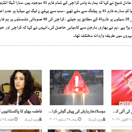
پرسوں کہا گیا پریزینٹیشن میں اسکرین شاٹ دکھائے گئے ۔حلیم عادل شیخ نے کہا کہ ہمارے پاس کراچی کے تمام فارم 45
جا چکا ہے ، میرے حلقے 238 کے سارے 45 فارم موجود ہیں، میڈیا کو سارے فارم 45 ہر پولنگ سے ملے تھے ، سب سے پہلے ن لیگ نے میڈیا پ
پڑا ہے ، ہم نے بھاری مارجن سے کامیابی حاصل کی۔انہوں نے کہا کہ کراچی اور حید
ر شہروں میں طریقہ واردات مختلف تھا۔
ضمنی انتخابات میں پی ٹی آئی کو تمام سیاسی جماعتوں پر برتری
موسلادھاربارش کی پیش گوئی،کراچی میں فلڈالرٹ جاری
ویب ڈیسک
بدھ, ۲۹ ستمبر ۲۰۲۱
ویب ڈیسک
هفته, ۲۵ نومبر ۲۰۲۳