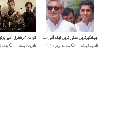
جہانگیرترین ،علی ترین ایف آئی اے میں دوبارہ طلب ،نوٹس جاری
ویب ڈیسک
بدھ, ۷ اپریل ۲۰۲۱
ویب ڈیسک
بدھ, ۲۵ نومبر ۲۰۲۰