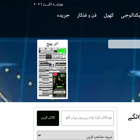
هفته, ۸ اگست ۲۰۲۶
کنالوجی
کھیل
فن و فنکار
جریدہ
ای پیج
چیف الیکشن کمشنر قومی مجرم ہیں، آرٹیکل 6لگے
تلاش کریں