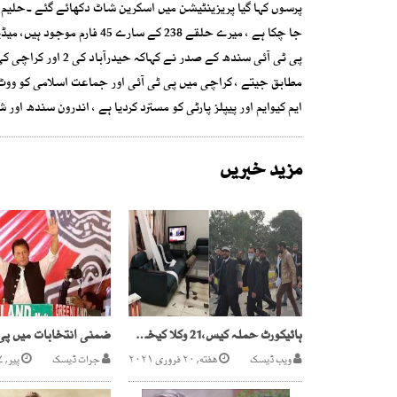
مطابق جیتے ، کراچی میں پی ٹی آئی اور جماعت اسلامی کو ووٹ 
ایم کیوایم اور پیپلز پارٹی کو مسترد کردیا ہے ، اندرون سندھ او
مزید خبریں
ہائیکورٹ حملہ کیس،21 وکلا کیخلاف تحریری حکمنامہ جاری
ویب ڈیسک
هفته, ۲۰ فروری ۲۰۲۱
جرات ڈیسک
پیر, ۱۷ اکتوبر ۲۰۲۲