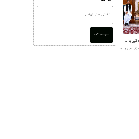
سبسکرائب
مشاورتی اجلاس، اختلافات کے باعث نئی کابینہ بن نہیں پائی