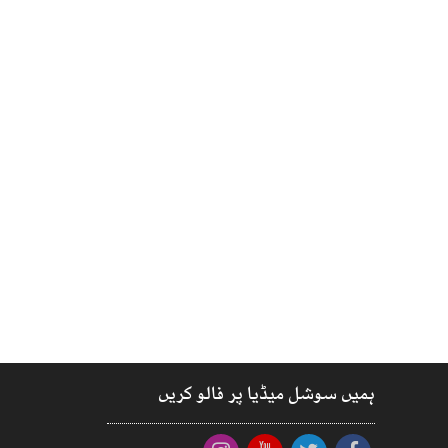
ہمیں سوشل میڈیا پر فالو کریں