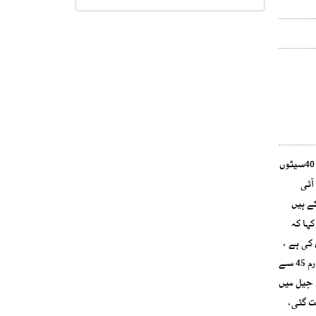
پاکستان تحریک انصاف سندھ کے صدر حلیم عادل شیخ نے کہا ہے کہ فارم 45کے مطابق کراچی میں قومی اسمبلی کی 22میں سے 20اور صوبائی کی 40سیٹوں
ئے پی ٹی آئی
ے ہیں
گا۔حلیم عادل شیخ نے کہا کہ
کی ہے ،
انہوں نے مینڈیٹ کی توہین کی ہے۔ پی ٹی آئی سندھ کے صدرنے کہاکہ پرسوں بھی اسلام آباد میں پریزینٹیشن دی گئی، اس میں بتایا گیا کس طرح فارم 45 سے
 کے فارم 47 میں ہرا دیا گیا،گزشتہ روز کمشنر راولپنڈی نے ان کا کچا چٹھا کھول دیا۔انہوں نے کہا کہ 171 دن جیل میں
کپتان جیت گیا قوم جیت گئی،