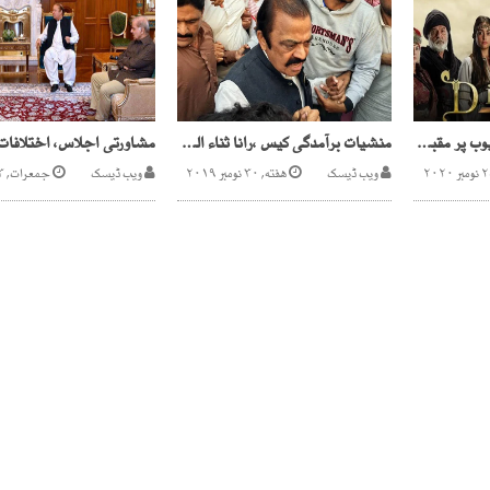
ڈرامہ ''ارطغرل'' نے یوٹیوب پر مقبولیت کا نیا ریکارڈ قائم کردیا
منشیات برآمدگی کیس ،رانا ثناء اللہ کے جوڈیشل ریمانڈ میں توسیع
ویب ڈیسک
هفته, ۳۰ نومبر ۲۰۱۹
ویب ڈیسک
جمعرات, ۳ اگست ۲۰۱۷