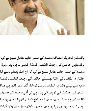
سندھ کے صدر حلیم عادل شیخ نے کہا کہ آج ایک پیغام دینے آیا
سب سے پہلے وقت پر الیکشن نہیں کروایا، آئین میں لکھا ہے صاف