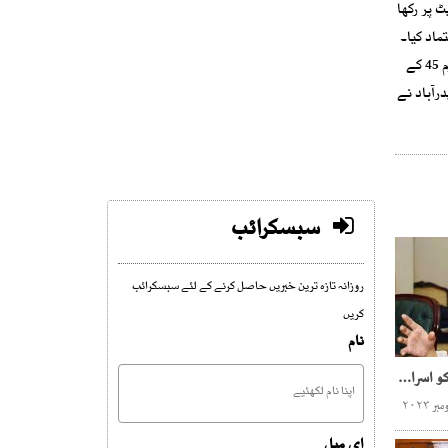
 موجود ہیں، سارا ڈیٹا انٹرنیٹ پر رکھا
ر عدم اعتماد کیا۔
پی ٹی آئی سندھ کے صدر نے کہاکہ حیدرآباد کی 2 اور کراچی کی 20 سیٹوں پر فارم45 کے مطابق ہم جیتے ، کراچی کی 40 صوبائی نشستوں پر ہم فارم 45 کے
رآباد نے
سبسکرائب
روزانہ تازہ ترین خبریں حاصل کرنے کے لئے سبسکرائب
کریں
نام
فاطمہ بھٹو کا پاکستانیوں کو اسرائیلی مصنوعات کے بائیکاٹ کا مشورہ
ای میل