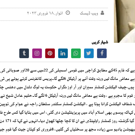
ویب ڈیسک
اتوار, ۱۸ فروری ۲۰۲۴
شیئر کریں
پرکامیابی حاصل کی، چیف الیکشن کمشنر قومی مجرم ہیں، بہتر ہے معافی مانگ لیں ورنہ وقت آنے پر آرٹیکل 6لگے گا۔پریس کانفرنس کرتے ہو
 ہوں،چیف الیکشن کمشنر ممبران اور آر اوز،نگراں حکومت یہ لوگ دلدل میں دھنس چک
جتنا زور لگائیں گے ،اتنا پھنستے جائیں گے ،چیف الیکشن کمشنر قوم کا مجرم ہے ، وقت ہے معافی مانگ لیں ورنہ آرٹیکل 6 لگے 
 شفاف الیکشن کرانا ہوتا ہے ، الیکشن کمشنر سکندر سلطان راجہ نے عوام کی توہین 
80 سیٹیں ہم جیتے ہیں، جس کو مینیج کر
رہنے کے بعد پرسوں رہا ہوا ہوں، مجھے ڈیتھ سیل میں رکھا گیا،کلبھوشن یادیو سے زیادہ مجھ پر سختیاں کی گئیں، 8فروری کو 