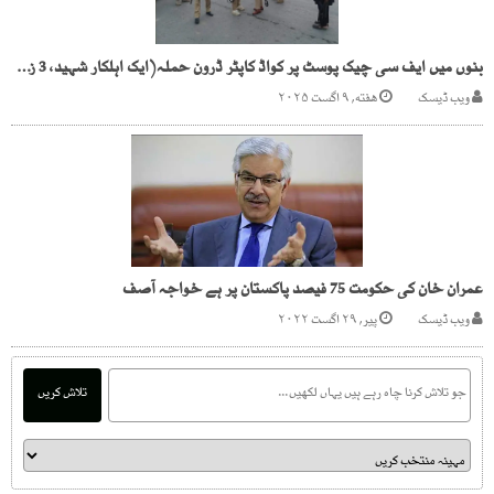
بنوں میں ایف سی چیک پوسٹ پر کواڈ کاپٹر ڈرون حملہ(ایک اہلکار شہید، 3 زخمی)
ویب ڈیسک
هفته, ۹ اگست ۲۰۲۵
عمران خان کی حکومت 75 فیصد پاکستان پر ہے خواجہ آصف
ویب ڈیسک
پیر, ۲۹ اگست ۲۰۲۲
تلاش کریں