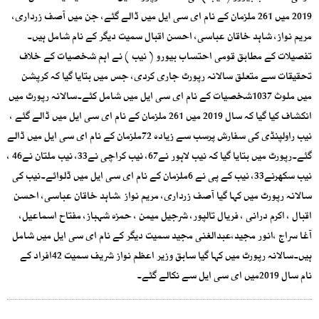
2019 میں 261 ملزمان کے نام ای سی ایل میں ڈالے گئے، جن میں آصف زرداری،
مریم نواز، شاہد خاقان عباسی، احسن اقبال سمیت دیگر کے نام شامل ہیں۔
تفصیلات کے مطابق قومی احتساب بیورو ( نیب ) نے اہم شخصیات کے خلاف
تحقیقات سے متعلق سالانہ رپورٹ جاری کردی، جس میں بتایا گیا کہ کرپشن
میں ملوث 1037شخصیات کے نام ای سی ایل میں شامل کئے۔سالانہ رپورٹ میں
انکشاف کیا گیا کہ سال 2019 میں 261 ملزمان کے نام ای سی ایل میں ڈالے گئے ،
نیب راولپنڈی کی سفارش پرسب سے زیادہ 72ملزمان کے نام ای سی ایل میں ڈالے
گئے۔رپورٹ میں بتایا گیا کہ نیب لاہور نے67، نیب کراچی نے33، نیب ملتان نے46 ،
نیب سکھرنے33، نیب کے پی نے 6ملزمان کے نام ای سی ایل میں ڈلوائے۔نیب کی
سالانہ رپورٹ میں کہا گیا آصف زرداری، مریم نواز ،شاہد خاقان عباسی، احسن
اقبال ، اکرم درانی ، فریال تالپور، شرجیل میمن ، حمزہ شہباز، مفتاح اسماعیل،
آغا سراج ،انور مجید،عبدالغنی مجید سمیت دیگر کے نام ای سی ایل میں شامل
ہیں۔سالانہ رپورٹ میں کہا گیا سابق وزیر اعظم نواز شریف سمیت 42افراد کے
نام سال 2019میں ای سی ایل سے نکالے گئے۔