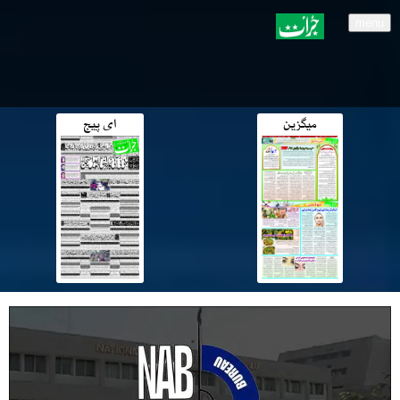
menu
میگزین
ای پیج