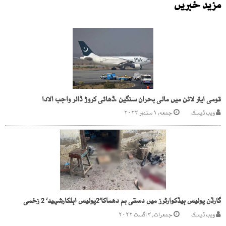
مزید خبریں
قومی ایئر لائن میں مالی بحران سنگین ،ڈھائی کروڑ ڈالر واجب الادا
ویب ڈیسک
جمعه, ۱ ستمبر ۲۰۲۳
گارڈن پولیس ہیڈکوارٹرز میں دستی بم دھماکا‘2پولیس اہلکارشہید‘ 2 زخمی
ویب ڈیسک
جمعرات, ۴ اگست ۲۰۲۲