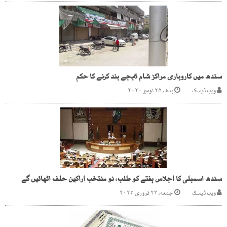
سندھ میں کاروباری مراکز شام 6بجے بند کرنے کا حکم
ویب ڈیسک
بدھ, ۲۵ نومبر ۲۰۲۰
سندھ اسمبلی کا اجلاس ہفتے کو طلب، نو منتخب اراکین حلف اٹھائیں گے
ویب ڈیسک
جمعه, ۲۳ فروری ۲۰۲۴