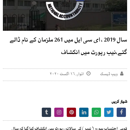
سال 2019 ، ای سی ایل میں 261 ملزمان کے نام ڈالے
گئے،نیب رپورٹ میں انکشاف
ویب ڈیسک
اتوار, ۱۶ اگست ۲۰۲۰
شیئر کریں
قومی احتساب بیورو ( نیب ) کی سالانہ رپورٹ میں انکشاف کیا گیا کہ سال