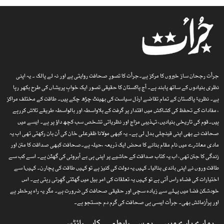
جرأت رجحان ساز خبروں کا مرکز ہے۔جرأت کا تصورِ صحافت روایتی ہے اور نہ لے پالک ۔ یہ اپنی
نظری بنیادوں کے ساتھ پابند ہے۔ آج پاکستان کا حقیقی تصور ایک خوابِ پریشاں کی طرح بکھر رہا
ہے۔ نظریۂ پاکستان کے تمام تقاضے ارذل سیاست کی بھینٹ چڑھ چکے ہیں۔ طاقت کے مختلف مراکز
، مفادات کے تحفظ کی کشاکش میں اقتدار پر گرفت کے بلاواسطہ اور بالواسطہ طریقے تلاش کررہے
ہیں۔قوم کی تاریخی بنیادیں، تہذیبی مزاج اور نظریاتی تشخص سب کچھ داؤ پر ہے۔ ایسے میں
صحافت نے بھی اپنی قینچلی بدل لی ہے۔ یہ کبھی مولانا ظفرعلی خان کی آن بان رکھتی تھی اب یہ
مادی معاشرے میں نام مقام بنانے کا محض ایک ذریعہ ،حیلہ ہے۔صحافت کبھی صداقت کا متن اور
زندگی کا جتن تھی، اب یہ کتاب صداقت کے حاشیے پر اپنی ہی بے آبروئی کی گھٹن ہے۔ اسے کب سے
طاقت وروں نے اپنی باندی بنالیا۔ کہیں یہ دولت کی کنیز ہے تو کہیں طاقت کی پچارن۔ کہیںا سے
اختیارات کی فضاء راس آتی ہے تو کہیں یہ تعلقات کی امر بیل میں گھٹتی گھِرتی رہتی ہے۔ اس
خودشکن فضا میں پہلے سے زیادہ سچی اور حقیقی صحافت کی ضرورت ہے۔ مگر یہ راہ پرخطر ہے
اور پرآزمائش بھی۔ جرأت ایسی ہی صحافت کی گرم دم جستجو ہے۔