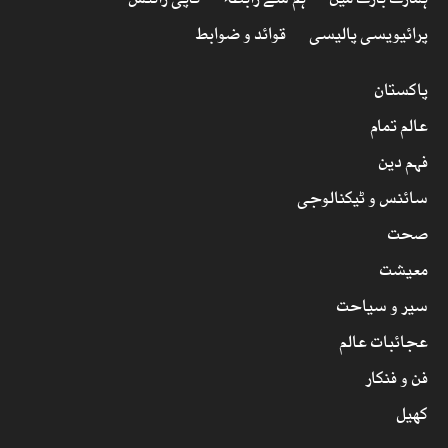
ہمارے بارے میں
ہم سے رابطہ
کاپی رائٹس
پرائیویسی پالیسی
قوائد و ضوابط
پاکستان
عالم تمام
فہم دین
سائنس و ٹیکنالوجی
صحت
معیشت
سیر و سیاحت
عجائبات عالم
فن و فنکار
کھیل