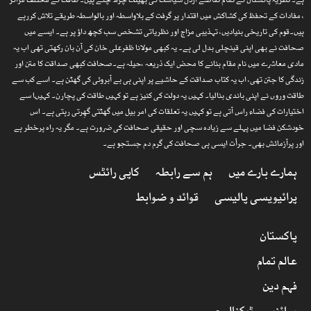
ہے۔ نظریۂ پاکستان کے تمام تقاضے ارذل سیاست کی بھینٹ چڑھ چکے ہیں۔ طاقت کے مختلف مراکز
، مفادات کے تحفظ کی کشاکش میں اقتدار پر گرفت کے بلاواسطہ اور بالواسطہ طریقے تلاش کررہے
ہیں۔قوم کی تاریخی بنیادیں، تہذیبی مزاج اور نظریاتی تشخص سب کچھ داؤ پر ہے۔ ایسے میں
صحافت نے بھی اپنی قینچلی بدل لی ہے۔ یہ کبھی مولانا ظفرعلی خان کی آن بان رکھتی تھی اب یہ
مادی معاشرے میں نام مقام بنانے کا محض ایک ذریعہ ،حیلہ ہے۔صحافت کبھی صداقت کا متن اور
زندگی کا جتن تھی، اب یہ کتاب صداقت کے حاشیے پر اپنی ہی بے آبروئی کی گھٹن ہے۔ اسے کب سے
طاقت وروں نے اپنی باندی بنالیا۔ کہیں یہ دولت کی کنیز ہے تو کہیں طاقت کی پچارن۔ کہیںا سے
اختیارات کی فضاء راس آتی ہے تو کہیں یہ تعلقات کی امر بیل میں گھٹتی گھِرتی رہتی ہے۔ اس
خودشکن فضا میں پہلے سے زیادہ سچی اور حقیقی صحافت کی ضرورت ہے۔ مگر یہ راہ پرخطر ہے
اور پرآزمائش بھی۔ جرأت ایسی ہی صحافت کی گرم دم جستجو ہے۔
ہمارے بارے میں
ہم سے رابطہ
کاپی رائٹس
پرائیویسی پالیسی
قوائد و ضوابط
پاکستان
عالم تمام
فہم دین