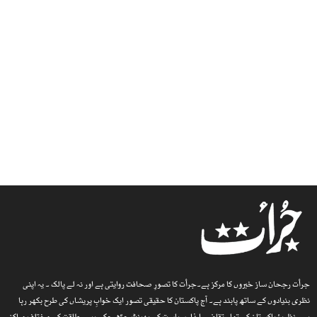
جرأت رجحان ساز خبروں کا مرکز ہے۔جرأت کا تصورِ صحافت روایتی ہے اور نہ لے پالک ۔ یہ اپنی
نظری بنیادوں کے ساتھ پابند ہے۔ آج پاکستان کا حقیقی تصور ایک خوابِ پریشاں کی طرح بکھر رہا