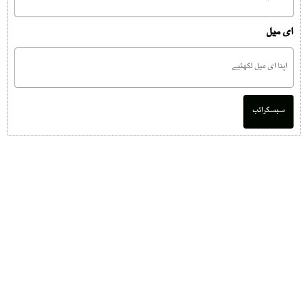
ای میل
سبسکرائب