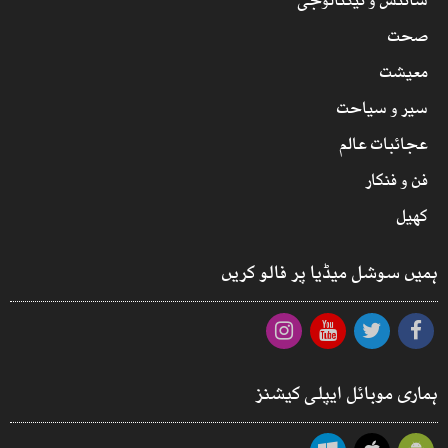
سائنس و ٹیکنالوجی
صحت
معیشت
سیر و سیاحت
عجائبات عالم
فن و فنکار
کھیل
ہمیں سوشل میڈیا پر فالو کریں
ہماری موبائل ایپلی کیشنز