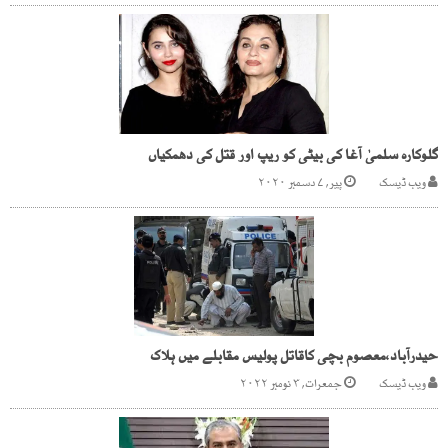
گلوکارہ سلمیٰ آغا کی بیٹی کو ریپ اور قتل کی دھمکیاں
ویب ڈیسک
پیر, ۷ دسمبر ۲۰۲۰
حیدرآباد،معصوم بچی کاقاتل پولیس مقابلے میں ہلاک
ویب ڈیسک
جمعرات, ۳ نومبر ۲۰۲۲