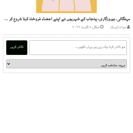
مہنگائی، بیروزگاری: پنجاب کے شہریوں نے اپنے اعضاء فروخت کرنا شروع کر دیے
جرات ڈیسک
منگل, ۸ اگست ۲۰۲۳
تلاش کریں