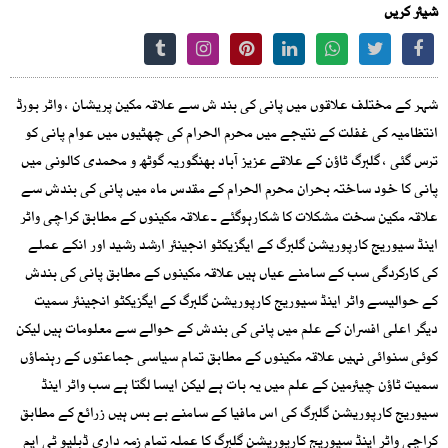
شیئر کریں
شہر کے مختلف علاقوں میں پانی کی بند ش سے علاقہ مکین پریشان ، واٹر بورڈ
انتظامیہ کی غفلت کے نتیجے میں محرم الحرام کی چھٹیوں میں عوام پانی کو
ترس گئی ، گلبرگ ٹاؤن کے علاقے عزیز آباد بھنگوریہ گوٹھ و محمدی کالونی میں
پانی کا خود ساختہ بحران محرم الحرام کے مقدس ماہ میں پانی کی بندش سے
علاقہ مکین سخت مشکلات کا شکارہوگئے ۔علاقہ مکینوں کے مطابق کراچی واٹر
اینڈ سیوریج کارپوریشن گلبرگ کے ایگزیکٹو انجینئر ارشد رشید اور انکے عملے
کی کارکردگی سب کے سامنے عیاں ہیں علاقہ مکینوں کے مطابق پانی کی بندش
کے حوالیسے واٹر اینڈ سیوریج کارپوریشن گلبرگ کے ایگزیکٹو انجینئر سمیت
دیگر اعلی افسران کے علم میں پانی کی بندش کے حوالے سے معلومات ہیں لیکن
کوئی سنوائی نہیں علاقہ مکینوں کے مطابق تمام سیاسی جماعتوں کے رہنماؤں
سمیت ٹاؤن چیئرمین کے علم میں یہ بات ہے لیکن ایسا لگتا ہے سب واٹر اینڈ
سیوریج کارپوریشن گلبرگ کی اس مافیا کے سامنے بے بس ہیں زرائع کے مطابق
کراچی واٹر اینڈ سیوریج کارپوریشن گلبرگ کا عملہ تمام زمہ داری ڈبلیو ٹی ایم