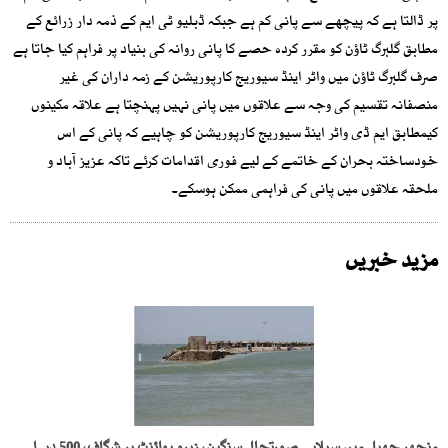
پر ڈالتا ہے کہ پیچھے سے پانی کم ہے جبکہ ڈبلیو ٹی ایم کے ذمہ دار زرائع کے
مطابق گلبرگ ٹاؤن کو مقرر کردہ حصے کا پانی روانہ کی بنیاد پر فراہم کیا جاتا ہے
صرف گلبرگ ٹاؤن میں واٹر اینڈ سیوریج کارپوریشن کے زمہ داران کی غیر
منصفانہ تقسیم کی وجہ سے علاقوں میں پانی نہیں پہنچتا ہے علاقہ مکینوں
کیمطابق ایم ڈی واٹر اینڈ سیوریج کارپوریشن کو چاہیے کہ پانی کے اس
خودساختہ بحران کے خاتمے کے لیے فوری اقدامات کرئے تاکہ عزیز آباد و
ملحقہ علاقوں میں پانی کی فراہمی ممکن ہوسکے۔
مزید خبریں