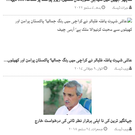
منچھر جھیل میں سیلابی صورتحال سنگین، زیرو پوائنٹ پر شگاف، 500 دیہات زیر آب
جرات ڈیسک
بدھ, ۷ ستمبر ۲۰۲۲
عالمی شہرت یافتہ فٹبالر نے کراچی میں رنگ جمالیا‘ پاکستان پرامن اور کھیلوں سے محبت کرنیوالا ملک ہے‘ آرمی چیف
ویب ڈیسک
اتوار, ۹ جولائی ۲۰۱۷
جہانگیر ترین کی نا اہلی برقرار نظر ثانی کی درخواست خارج
ویب ڈیسک
جمعرات, ۲۷ ستمبر ۲۰۱۸