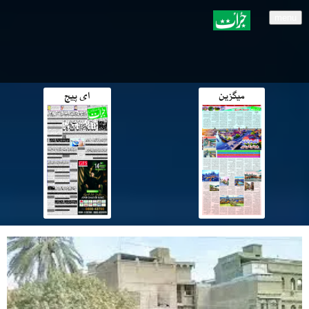
menu
میگزین
ای پیج