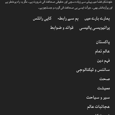
خودشکن فضا میں پہلے سے زیادہ سچی اور حقیقی صحافت کی ضرورت ہے۔ مگر یہ راہ پرخطر ہے
اور پرآزمائش بھی۔ جرأت ایسی ہی صحافت کی گرم دم جستجو ہے۔
ہمارے بارے میں
ہم سے رابطہ
کاپی رائٹس
پرائیویسی پالیسی
قوائد و ضوابط
پاکستان
عالم تمام
فہم دین
سائنس و ٹیکنالوجی
صحت
معیشت
سیر و سیاحت
عجائبات عالم