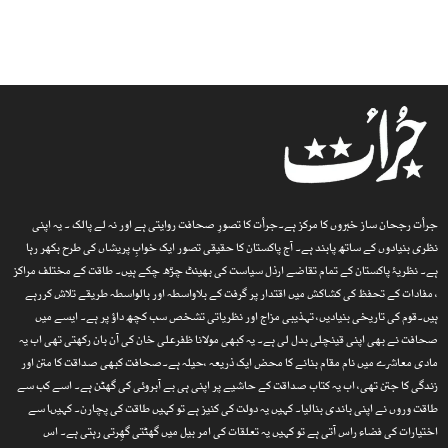
جرأت رجحان ساز خبروں کا مرکز ہے۔جرأت کا تصورِ صحافت روایتی ہے اور نہ لے پالک ۔ یہ اپنی
نظری بنیادوں کے ساتھ پابند ہے۔ آج پاکستان کا حقیقی تصور ایک خوابِ پریشاں کی طرح بکھر رہا
ہے۔ نظریۂ پاکستان کے تمام تقاضے ارذل سیاست کی بھینٹ چڑھ چکے ہیں۔ طاقت کے مختلف مراکز
، مفادات کے تحفظ کی کشاکش میں اقتدار پر گرفت کے بلاواسطہ اور بالواسطہ طریقے تلاش کررہے
ہیں۔قوم کی تاریخی بنیادیں، تہذیبی مزاج اور نظریاتی تشخص سب کچھ داؤ پر ہے۔ ایسے میں
صحافت نے بھی اپنی قینچلی بدل لی ہے۔ یہ کبھی مولانا ظفرعلی خان کی آن بان رکھتی تھی اب یہ
مادی معاشرے میں نام مقام بنانے کا محض ایک ذریعہ ،حیلہ ہے۔صحافت کبھی صداقت کا متن اور
زندگی کا جتن تھی، اب یہ کتاب صداقت کے حاشیے پر اپنی ہی بے آبروئی کی گھٹن ہے۔ اسے کب سے
طاقت وروں نے اپنی باندی بنالیا۔ کہیں یہ دولت کی کنیز ہے تو کہیں طاقت کی پچارن۔ کہیںا سے
اختیارات کی فضاء راس آتی ہے تو کہیں یہ تعلقات کی امر بیل میں گھٹتی گھِرتی رہتی ہے۔ اس