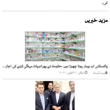
کی۔
مزید خبریں
پاکستانی اب بیمار ہونا چھوڑ دیں ،حکومت نے پھرادویات مہنگی کرنے کی اجازت دیدی
ویب ڈیسک
منگل, ۲۰ اکتوبر ۲۰۲۰