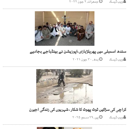
ویب ڈیسک
جمعرات, ۲ جون ۲۰۲۲
سندھ اسمبلی میں پھرہلڑبازی،اپوزیشن نے بینڈباجے بجادیے
ویب ڈیسک
بدھ, ۳۰ جون ۲۰۲۱
کراچی کی سڑکیں ٹوٹ پھوٹ کا شکار، شہریوں کی زندگی اجیرن
ویب ڈیسک
پیر, ۲۹ دسمبر ۲۰۲۵