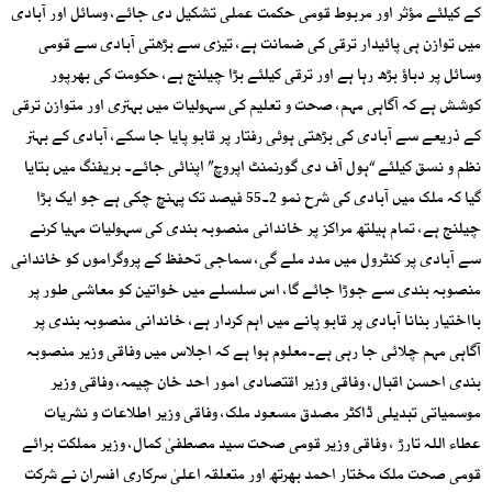
کے کیلئے مؤثر اور مربوط قومی حکمت عملی تشکیل دی جائے، وسائل اور آبادی
میں توازن ہی پائیدار ترقی کی ضمانت ہے، تیزی سے بڑھتی آبادی سے قومی
وسائل پر دباؤ بڑھ رہا ہے اور ترقی کیلئے بڑا چیلنج ہے، حکومت کی بھرپور
کوشش ہے کہ آگاہی مہم، صحت و تعلیم کی سہولیات میں بہتری اور متوازن ترقی
کے ذریعے سے آبادی کی بڑھتی ہوئی رفتار پر قابو پایا جا سکے، آبادی کے بہتر
نظم و نسق کیلئے “ہول آف دی گورنمنٹ اپروچ” اپنائی جائے۔ بریفنگ میں بتایا
گیا کہ ملک میں آبادی کی شرح نمو 2۔55 فیصد تک پہنچ چکی ہے جو ایک بڑا
چیلنج ہے، تمام ہیلتھ مراکز پر خاندانی منصوبہ بندی کی سہولیات مہیا کرنے
سے آبادی پر کنٹرول میں مدد ملے گی، سماجی تحفظ کے پروگراموں کو خاندانی
منصوبہ بندی سے جوڑا جائے گا، اس سلسلے میں خواتین کو معاشی طور پر
بااختیار بنانا آبادی پر قابو پانے میں اہم کردار ہے، خاندانی منصوبہ بندی پر
آگاہی مہم چلائی جا رہی ہے۔معلوم ہوا ہے کہ اجلاس میں وفاقی وزیر منصوبہ
بندی احسن اقبال، وفاقی وزیر اقتصادی امور احد خان چیمہ، وفاقی وزیر
موسمیاتی تبدیلی ڈاکٹر مصدق مسعود ملک، وفاقی وزیر اطلاعات و نشریات
عطاء اللہ تارڑ ، وفاقی وزیر قومی صحت سید مصطفیٰ کمال، وزیر مملکت برائے
قومی صحت ملک مختار احمد بھرتھ اور متعلقہ اعلیٰ سرکاری افسران نے شرکت