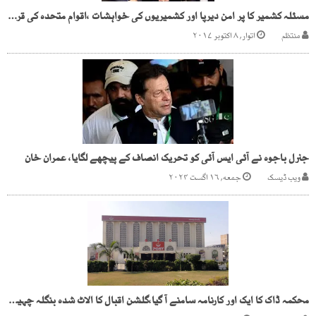
مسئلہ کشمیر کا پر امن دیرپا اور کشمیریوں کی خواہشات ،اقوام متحدہ کی قرار داوں کے مطابق حل مسلم لیگ (ن) کے منشور کا حصہ ہے،محمد نواز شریف
منتظم
اتوار, ۸ اکتوبر ۲۰۱۷
جنرل باجوہ نے آئی ایس آئی کو تحریک انصاف کے پیچھے لگایا، عمران خان
ویب ڈیسک
جمعه, ۱۶ اگست ۲۰۲۴
محکمہ ڈاک کا ایک اور کارنامہ سامنے آ گیا،گلشن اقبال کا الاٹ شدہ بنگلہ چہیتی خاتون ا فسر کو د ے دیا گیا