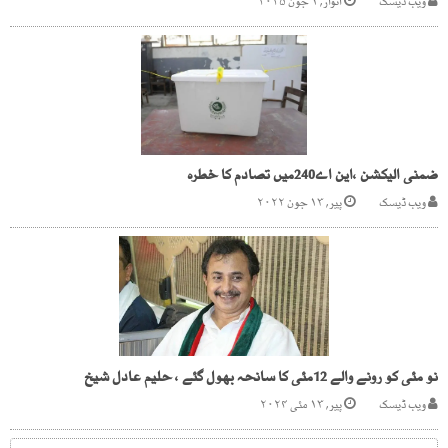
ویب ڈیسک
اتوار, ۱ جون ۲۰۲۵
ضمنی الیکشن ،این اے240میں تصادم کا خطرہ
ویب ڈیسک
پیر, ۱۳ جون ۲۰۲۲
نو مئی کو رونے والے 12مئی کا سانحہ بھول گئے ، حلیم عادل شیخ
ویب ڈیسک
پیر, ۱۳ مئی ۲۰۲۴