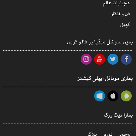
عجائبات عالم
فن و فنکار
کھیل
ہمیں سوشل میڈیا پر فالو کریں
ہماری موبائل ایپلی کیشنز
ہمارا نیٹ ورک
وجود
فورم
بلاگ