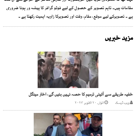
کہنا تھا کہ سعودی عرب میں خوبصورت اور قدرتی مناظر کے حوالے سے ان گنت
مقامات ہیں۔ تاہم تصویر کے حصول کے لیے فوٹو گرافر کا پیشہ ور ہونا ضروری
ہے ۔ تصویرکے لیے موقع، مقام، وقت اور تصویرکا زاویہ اہمیت رکھتا ہے ۔
مزید خبریں
خفیہ طریقے سے آئینی ترمیم کا حصہ نہیں بنیں گے، اختر مینگل
ویب ڈیسک
اتوار, ۲۰ اکتوبر ۲۰۲۴