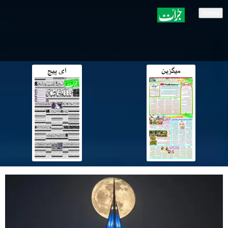
menu
میگزین
ای پیج