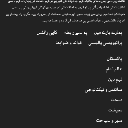
طاقت وروں نے اپنی باندی بنالیا۔ کہیں یہ دولت کی کنیز ہے تو کہیں طاقت کی پچارن۔ کہیںا سے
اختیارات کی فضاء راس آتی ہے تو کہیں یہ تعلقات کی امر بیل میں گھٹتی گھِرتی رہتی ہے۔ اس
خودشکن فضا میں پہلے سے زیادہ سچی اور حقیقی صحافت کی ضرورت ہے۔ مگر یہ راہ پرخطر ہے
اور پرآزمائش بھی۔ جرأت ایسی ہی صحافت کی گرم دم جستجو ہے۔
ہمارے بارے میں
ہم سے رابطہ
کاپی رائٹس
پرائیویسی پالیسی
قوائد و ضوابط
پاکستان
عالم تمام
فہم دین
سائنس و ٹیکنالوجی
صحت
معیشت
سیر و سیاحت