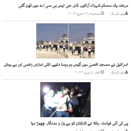
سرغنہ پٹہ سسٹم شہزاد آرائیں ،ڈی جی ایس بی سی اے میں ٹھن گئی
ویب ڈیسک
جمعرات, ۱۶ مارچ ۲۰۲۳
اسرائیل نے مسجد اقصیٰ میں گیس بم برسا دئیے، کئی نمازی زخمی اور بے ہوش
ویب ڈیسک
اتوار, ۷ اپریل ۲۰۲۴
پی ٹی آئی قیادت ، وکلا نے کارکنان کو بے یار و مددگار چھوڑ دیا