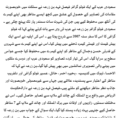
سعودی عرب کے ایک فوٹو گرافر فیصل فہد بن زرعہ نے مملکت میں خوبصورت
مقامات کی تصاویر کے حصول کے عشق میں کچھ ایسے مناظر بھی اپنے کیمرے
کی آنکھ میں محفوظ کیے ہیں جن کی شہرت سات سمندر پار تک پہنچ چکی ہے ۔
سعودی فوٹو گرافر بن زرعہ نے عرب ٹی وی سے بات کرتے ہوئے کہا کہ فوٹو
گرافی کا اس کا سفر سنہ 2007 سے شروع ہوتا ہے ۔ اس کی اہلیہ نے اسے ایک
بیش قیمت اور قیمتی کیمرہ تحفے میں پیش کیا۔اس نے اپنے کیمرے سے شہروں
کے قدرتی حسن وجمال کے مناظر کو اپنے کیمرے میں محفوظ کیا جسے عوامی
سطح پر سراہا گیا۔ اس کی تیار کردہ تصاویر کو سعودی عرب اور دوسرے ملکوں
میں ہونے والی تصویری نمائشوں میں بھی پیش کیا گیا۔بن زرعہ نے کہا کہ
الاحسا، تبوک میں کدیسیہ ، بحیرہ احمر، حائل، عسیر فوٹو گرافی اور دلفریب
مناظر کے اعتبار سے پسندیدہ علاقے ہیں جہاں سے غیرمعمولی خوبصورت اور
جاذب نظر مناظر دیکھنے کو ملتے ہیں۔فیصل فہد بن زرعہ نے دارالحکومت
الریاض میں واقع برج المملکہ کے چاند کے ملاپ سے تصایر حاصل کیں۔ اس نے
مختلف سمتوں، زاویوں اور اوقات میں برک المملک اور چاند کے ملاپ کے 7 مناظر
حاصل کیے جنہیں بہت زیادہ پسند کیا گیا۔ایک سوال کے جواب میں بن زرعہ کا