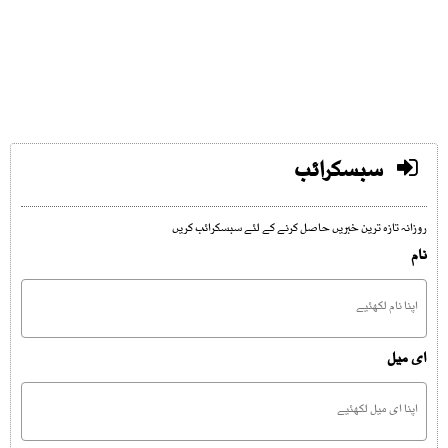
سبسکرائب
روزانہ تازہ ترین خبریں حاصل کرنے کے لئے سبسکرائب کریں
نام
ای میل