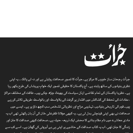
جرأت رجحان ساز خبروں کا مرکز ہے۔جرأت کا تصورِ صحافت روایتی ہے اور نہ لے پالک ۔ یہ اپنی
نظری بنیادوں کے ساتھ پابند ہے۔ آج پاکستان کا حقیقی تصور ایک خوابِ پریشاں کی طرح بکھر رہا
ہے۔ نظریۂ پاکستان کے تمام تقاضے ارذل سیاست کی بھینٹ چڑھ چکے ہیں۔ طاقت کے مختلف مراکز
، مفادات کے تحفظ کی کشاکش میں اقتدار پر گرفت کے بلاواسطہ اور بالواسطہ طریقے تلاش کررہے
ہیں۔قوم کی تاریخی بنیادیں، تہذیبی مزاج اور نظریاتی تشخص سب کچھ داؤ پر ہے۔ ایسے میں
صحافت نے بھی اپنی قینچلی بدل لی ہے۔ یہ کبھی مولانا ظفرعلی خان کی آن بان رکھتی تھی اب یہ
مادی معاشرے میں نام مقام بنانے کا محض ایک ذریعہ ،حیلہ ہے۔صحافت کبھی صداقت کا متن اور
زندگی کا جتن تھی، اب یہ کتاب صداقت کے حاشیے پر اپنی ہی بے آبروئی کی گھٹن ہے۔ اسے کب سے