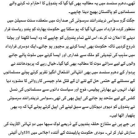
تھے۔دھرم سنسد میں یہ مطالبہ بھی کیا گیا کہ ہندوؤں کا احترام نہ کرنے والے
مسلمانوں کو پاکستان بھیج دینا چاہیے۔
جگت گرو سوامی نریندرانند سرسوتی کی صدارت میں منعقدہ سنت سمیلن میں
منظور کردہ قرارداد میں کہا گیا کہ ہو سکتا ہے حکومت بھارت کو ہندو ریاست قرار
دینے کا اعلان نہ کرے، اس لئے تمام ہندوؤں کو چاہیے کہ وہ ایسا لکھنا اور بولنا
شروع کردیں تاکہ حکومت بھی ایسا کرنے پر مجبور ہو جائے۔ایک دوسری قرارداد
میں مذہب کی تبدیلی کو ملک سے غداری اور ایسا کرنے میں ملوث پائے جانے
والوں کے لیے سزائے موت کا مطالبہ بھی کیا گیا۔خیال رہے کہ پربودھانند نے
ہردوار کے دھرم سنسد میں بھی انتہائی اشتعال انگیز تقریر کرتے ہوئے مسلمانوں
کے مسئلے کے حتمی حل کے لئے ان کے قتل عام جیسی کارروائی کا مشورہ دیا
تھا۔ انہوں نے بھارتی پولیس، فوج اور سیاست دانوں سے مسلمانوں کی نسل
کشی کے لیے متحد ہو جانے کی اپیل بھی کی تھی۔سوامی نریندرانند سرسوتی
نے ہندوؤں کو دیوی دیوتاؤں سے سبق لینے کی اپیل کرتے ہوئے کہا کہ وہ بھی
ہتھیار اٹھا لیں۔
بی جے پی نے متنازع حلقہ بندیوں کے ذریعے لوک سبھا میں دو تہائی اکثریت کی
سازش تیار کر لی۔ مودی حکومت پارلیمنٹ کے آئندہ اجلاس میں 131واں آئینی