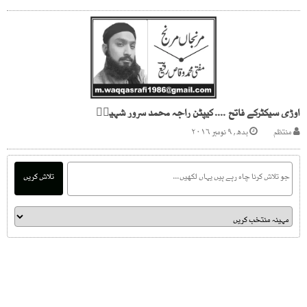
اوڑی سیکٹرکے فاتح .... کیپٹن راجہ محمد سرور شہیدؒ
منتظم
بدھ, ۹ نومبر ۲۰۱۶
تلاش کریں