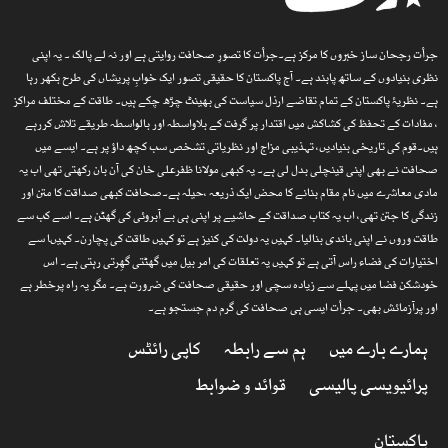
جرأت رجحان ساز خبروں کا مرکز ہے۔جرأت کا تصورِ صحافت روایتی ہے اور نہ لے پالک ۔ یہ اپنی
نظری بنیادوں کے ساتھ پابند ہے۔ آج پاکستان کا حقیقی تصور ایک خوابِ پریشاں کی طرح بکھر رہا
ہے۔ نظریۂ پاکستان کے تمام تقاضے ارذل سیاست کی بھینٹ چڑھ چکے ہیں۔ طاقت کے مختلف مراکز
، مفادات کے تحفظ کی کشاکش میں اقتدار پر گرفت کے بلاواسطہ اور بالواسطہ طریقے تلاش کررہے
ہیں۔قوم کی تاریخی بنیادیں، تہذیبی مزاج اور نظریاتی تشخص سب کچھ داؤ پر ہے۔ ایسے میں
صحافت نے بھی اپنی قینچلی بدل لی ہے۔ یہ کبھی مولانا ظفرعلی خان کی آن بان رکھتی تھی اب یہ
مادی معاشرے میں نام مقام بنانے کا محض ایک ذریعہ ،حیلہ ہے۔صحافت کبھی صداقت کا متن اور
زندگی کا جتن تھی، اب یہ کتاب صداقت کے حاشیے پر اپنی ہی بے آبروئی کی گھٹن ہے۔ اسے کب سے
طاقت وروں نے اپنی باندی بنالیا۔ کہیں یہ دولت کی کنیز ہے تو کہیں طاقت کی پچارن۔ کہیںا سے
اختیارات کی فضاء راس آتی ہے تو کہیں یہ تعلقات کی امر بیل میں گھٹتی گھِرتی رہتی ہے۔ اس
خودشکن فضا میں پہلے سے زیادہ سچی اور حقیقی صحافت کی ضرورت ہے۔ مگر یہ راہ پرخطر ہے
اور پرآزمائش بھی۔ جرأت ایسی ہی صحافت کی گرم دم جستجو ہے۔
ہمارے بارے میں
ہم سے رابطہ
کاپی رائٹس
پرائیویسی پالیسی
قوائد و ضوابط
پاکستان