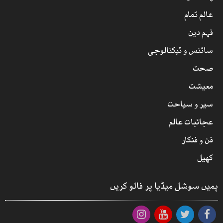
عالم تمام
فہم دین
سائنس و ٹیکنالوجی
صحت
معیشت
سیر و سیاحت
عجائبات عالم
فن و فنکار
کھیل
ہمیں سوشل میڈیا پر فالو کریں