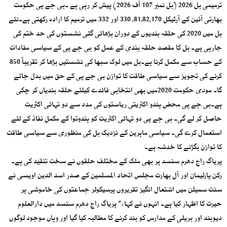
ترمیمی بل 2026 (بل نمبر 107 آف 2026) پیش کر رہی ہے ۔بی جے پی حکومت
بھارتی آئین کے آرٹیکل 81,82,170, 330 اور 332 میں ترمیم کا ارادہ رکھتی ہے۔نئے
بل میں 2020 کی حلقہ بندیوں کے دوران بڑھائی گئی نشستوں کی حد ختم کی
جارہی ہے۔ بل کا مقصد حلقہ بندی کے عمل کو بی جے پی کے سیاسی مفادات
کے حساب سے مکمل کرنا ہے۔بل میں لوک سبھا کی نشستیں بڑھا کر تقریباً 850
کرنے کی تجویز سے سیاسی طاقت کا توازن بی جے پی کے حق میں بدل جائے
گا۔ مودی حکومت 2020میں بھی انتخابی فائدے کیلئے حلقہ بندیاں کر چکی
ہے۔بی جے پی محض ہندو اکثریتی ریاستوں کی مدد سے دو تہائی اکثریت
حاصل کر لے گی۔ بی جے پی دو تہائی اکثریت کو ہندوتوا کے مکمل نفاذ کے لئے
استعمال کرے گی۔ سیاسی ماہرین کے نزدیک بل کی منظوری سے سیاسی طاقت
کا توازن بگڑنے کا خدشہ ہے۔
پریاگ راج دھرم سنسد پر بھی ملک کے مختلف حلقوں نے سخت تنقید کی ہے۔
رکن پارلیمان اور آل بھارت مجلس اتحاد المسلمین کے صدر اسد الدین اویسی نے
سنت سمیلن میں اشتعال انگیز تقریروں پرسیکولر جماعتوں کی خاموشی پر
حیرت کا اظہار کیا ہے۔ انہوں نے کہا، ” پریاگ راج دھرم سنسد میں دارالعلوم
دیوبند اور بریلی کے مدارس کو بند کرنے کا مطالبہ کیا گیا اور وہاں موجود لوگوں