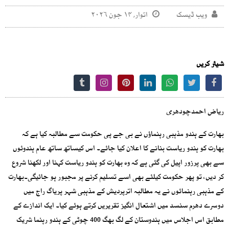
ویب ڈیسک
اتوار, ۱۴ جون ۲۰۲۶
شیئر کریں
ریاض احمدچودھری
بھارت کے ہندو مذہبی رہنماؤں نے بی جے پی حکومت سے مطالبہ کیا ہے کہ
بھارت کو ہندو ریاست بنانے کا اعلان کیا جائے۔ اس کیساتھ ساتھ عام ہندوئوں
سے بھی پرزور اپیل کی گئی ہے کہ وہ بھارت کو ہندو ریاست کہنا اور لکھنا شروع
کر دیں، تو پھر حکومت کیلئے بھی اسے تسلیم کرنے پر مجبور ہو جائیگی۔بھارت
کے مذہبی رہنمائوں نے یہ مطالبہ اترپردیش کے مذہبی شہر پریاگ راج میں
دوسرے دھرم سنسد میں اشتعال انگیز تقریریں کرتے ہوئے کیا۔ ایک اندازے کے
مطابق اس اجلاس میں ہندوستان کے لگ بھگ 400 چوٹی کے ہندو رہنما شریک