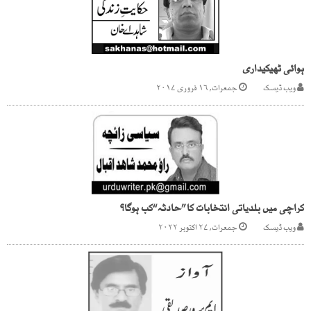
ہوائی ٹھیکیداری
ویب ڈیسک
جمعرات, ۱۶ فروری ۲۰۱۷
کراچی میں بلدیاتی انتخابات کا ’’حادثہ ‘‘کب ہوگا؟
ویب ڈیسک
جمعرات, ۲۷ اکتوبر ۲۰۲۲