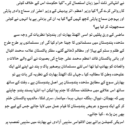
نے انتہائی ذلت آمیز زبان استعمال کی۔”کیا حکومت اس کے خلاف کوئی
کارروائی کرے گی؟ کیا وزیر اعظم، اتر پردیش کے وزیر اعلیٰ اور سماج وادی پارٹی
اور بہوجن سماج پارٹی کچھ کہیں گے؟ کیا یہ ان کی بزدلی ہے یا انہوں نے کوئی
سمجھوتہ کر لیا ہے؟
ماضی کے ورق پلٹیں تو اسی اکھنڈ بھارت اور ہندوتوا نظریات کی وجہ سے
متحدہ ہندوستان میں مسلمانوں کا جینا حرام کیا گی اور مسلمانوں پر طرح طرح
کے ظلم و ستم کے پہاڑ اور مظالم ڈھائے گئے۔ مفکر پاکستان علامہ محمد اقبال
اور بانی پاکستان قائد اعظم محمد علی جناح کی بصیرت نے آنے والے حالات و
واقعات کو بھانپ لیا تھا اس لئے مسلمانان برصغیر پاک و ہند نے اپنے لئے ایک
علیحدہ وطن کا مطالبہ کیا ۔جہاں تک اکھنڈ بھارت کے نظریہ کی بات ہے تو
بھارتی سوچ کے مطابق متحدہ ہندوستان ہی اصل ہندوستان ہے ۔ وقت کے ساتھ
ساتھ اس علاقے میں مختلف ممالک کا جنم ہوا لیکن اب انتہا پسند ہندو چاہتے
ہیں کہ بھوٹان، نیپال، بنگلہ دیش، برما، میانمار، سری لنکا، مالدیپ پاکستان ختم
کر کے ایک وسیع و عریض ہندوستان کا قیام عمل میں لایا جائے جس کے لیے جو
بھی بن پڑے ، کیا جائے۔
امریکی کمیشن برائے بین الاقوامی مذہبی آزادی نے بھارت میں مذہبی تعصب پر