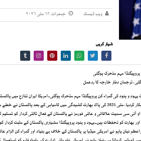
ویب ڈیسک
جمعرات, ۱۴ مئی ۲۰۲۶
شیئر کریں
 پروپیگنڈا مہم متحرک ہوگئی
گئی، ترجمان دفتر خارجہ کا ردعمل
ہود و ہنود کی گمراہ کن پروپیگنڈا مہم متحرک ہوگئی۔امریکا ایران تنازع میں پاکست
اصولی سفارت کاری نے بھارت اسرائیل گٹھ جوڑ کو اضطراب کا شکار کردیا، مئی 2025 کی پاک بھارت کشیدگی میں کامیابی کے بعد پاکستان 
 او آئی سی سمیت علاقائی و عالمی فورمز نے پاکستان کے فعال ثالثی کردار کو تسلیم کی
اور بھارت کو تحفظات ہیں۔یہود و ہنود پروپیگنڈا مشینری پاکستان کے مثبت کردار کو
ظم نیتن یاہو نے امریکی میڈیا پر پاکستان کے خلاف بے بنیاد اور گمراہ کن الزام عائد
ے ٹویٹس کرواتا ہے۔نیتن یاہو نے امریکی نشریاتی ادارے کے پلیٹ فارم کو استعمال ک