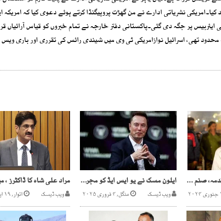
د کیا۔امریکی نشریاتی ادارے نے من گھڑت پروپیگنڈا کرتے ہوئے دعوی کیا کہ امریکہ ای
ی ایئربیس پر جگہ دی گئی۔پاکستانی دفتر خارجہ نے تمام خبروں کو قیاس آرائیاں قرا
 محدود تھی، اسرائیل نوازامریکی ٹی وی میں شیندی رائس کی تقرری اور باری ویس ک
ن لیگ آفس جلانے کا مقدمہ، صنم جاوید کے جسمانی ریمانڈ میں توسیع
ایلون مسک نے یو ایس ایڈ کو مجرمانہ تنظیم قرار دے دیا
ویب ڈیسک
منگل, ۴ فروری ۲۰۲۵
ویب ڈیسک
اتوار, ۱۹ اپریل ۲۰۲۰