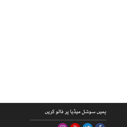
ہمیں سوشل میڈیا پر فالو کریں