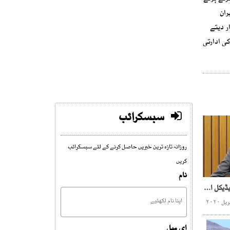
ران
ر دیتے
ی ادارتی
سبسکرائب
روزانہ تازہ ترین خبریں حاصل کرنے کے لئے سبسکرائب
کریں
نام
مراد علی شاہ کا ڈاکٹرز ، میڈیکل اسٹاف کی تنخواہ میں کٹوتی کا فیصلہ واپس لینے کااعلان
ای میل