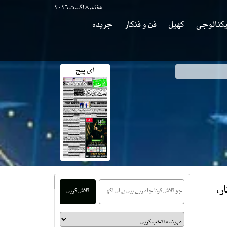
هفته, ۸ اگست ۲۰۲۶
کنالوجی
کھیل
فن و فنکار
جریدہ
ای پیج
کھر جی کاانکشاف
ر،
تلاش کریں