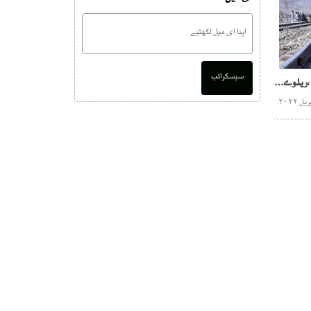
سبسکرائب
حیدرآبادمیں تخریب کاری ،ریلوے ٹریک پردھماکے ، پٹریاں دومقامات سے اُڑادی گئیں