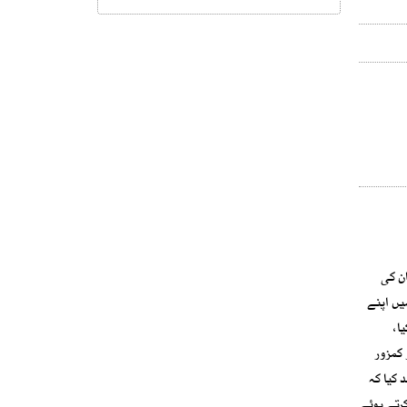
ان کی
نے خطے میں اپنے
ا،
 کمزور
 کیا کہ
رتے ہوئے