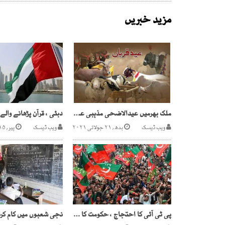
مزید خبریں
ملک بھرمیں عیدالاضحی مذہبی عقیدت کے ساتھ منائی جارہی ہے
ویب ڈیسک
بدھ, ۲۱ جولائی ۲۰۲۱
ویب ڈیسک
پیر, ۱۵ اپریل ۲۰۲۴
پی ٹی آئی کا احتجاج ، حکومت کا سخت اقدامات اُٹھانے کا فیصلہ