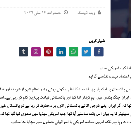
ویب ڈیسک
جمعرات, ۱۴ مئی ۲۰۲۶
شیئر کریں
دا کیا، امریکی صدر
 اعتماد نہیں، لنڈسے گراہم
لیے پاکستان پر ایک بار پھر اعتماد کا اظہار کرتے ہوئے وزیرِاعظم شہباز شریف اور فی
یران جنگ بندی میں اہم کردار ادا کیا اور پاکستانی قیادت بہترین کام کر رہی ہے۔ا
ھا کہ اگر ایران اپنے فوجی اثاثے پاکستانی اڈوں پر محفوظ کر رہا ہے تو پاکستان غیر 
سینیٹر کا یہ بیان اس وقت سامنے آیا تھا جب امریکی میڈیا میں دعوی کیا گیا تھا کہ
ہ دے رہا ہے تاکہ انہیں ممکنہ امریکی یا اسرائیلی حملوں سے بچایا جا سکے۔