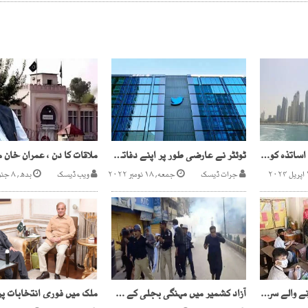
دبئی ، قرآن پڑھانے والے اساتذہ کو واضح انتباہ
ٹوئٹر نے عارضی طور پر اپنے دفاتر بند کر دیے، برطانوی میڈیا
جرات ڈیسک
جمعه, ۱۸ نومبر ۲۰۲۲
ویب ڈیسک
بدھ, ۸ جنوری ۲۰۲۵
نجی شعبوں میں کام کرنے والے سرکاری اساتذہ معطل
آزاد کشمیر میں مہنگی بجلی کے خلاف عوامی احتجاج پرتشدد ہو گیا، پولیس افسر جاں بحق ، 16 اہلکار زخمی