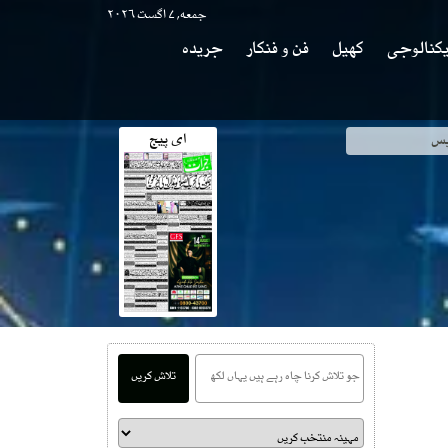
جمعه, ۷ اگست ۲۰۲۶
کنالوجی
کھیل
فن و فنکار
جریدہ
ای پیج
وی
تلاش کریں