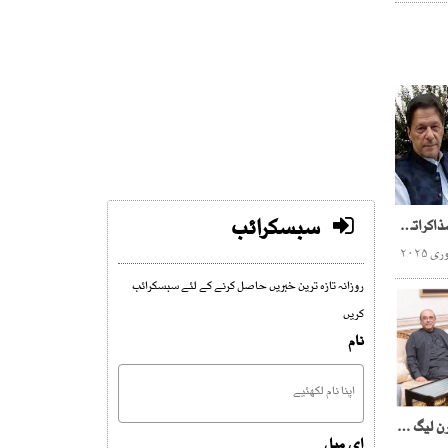
سبسکرائب
ملاقات کا دن ، عمران خان مذاکراتی کمیٹی کی راہ تکتے رہ گئے
روزانہ تازہ ترین خبریں حاصل کرنے کے لئے سبسکرائب
کریں
نام
ملک میں فوری انتخابات پرن لیگ دودھڑوں میں تقسیم، 48گھنٹے اہم قرار
ای میل