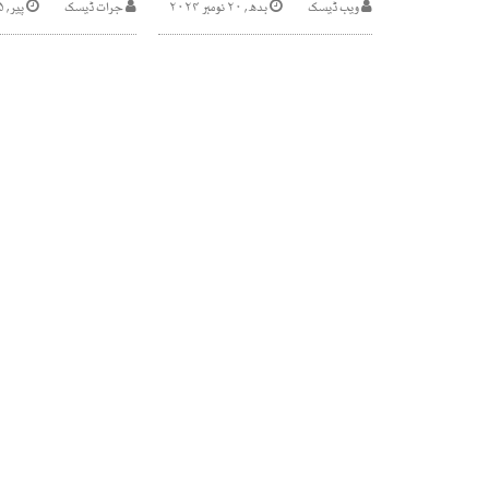
ویب ڈیسک
بدھ, ۲۰ نومبر ۲۰۲۴
جرات ڈیسک
پیر, ۵ دسمبر ۲۰۲۲