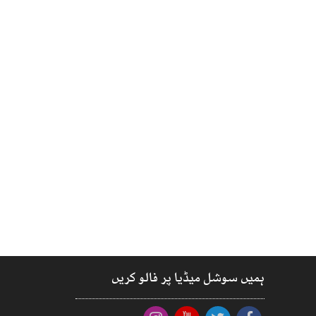
ہمیں سوشل میڈیا پر فالو کریں