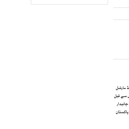
لڈ مارشل
س سے قبل
جانبدار
 پاکستان