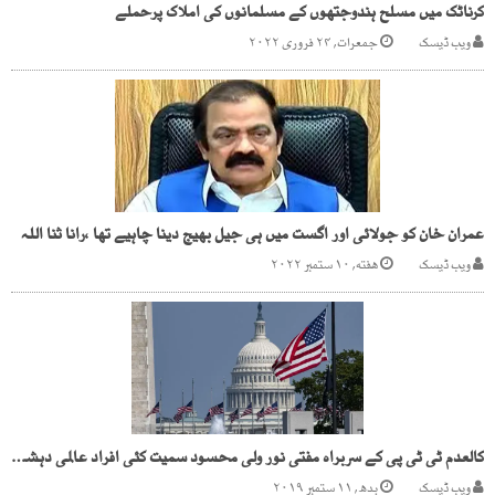
کرناٹک میں مسلح ہندوجتھوں کے مسلمانوں کی املاک پرحملے
ویب ڈیسک
جمعرات, ۲۴ فروری ۲۰۲۲
عمران خان کو جولائی اور اگست میں ہی جیل بھیج دینا چاہیے تھا ،رانا ثنا اللہ
ویب ڈیسک
هفته, ۱۰ ستمبر ۲۰۲۲
کالعدم ٹی ٹی پی کے سربراہ مفتی نور ولی محسود سمیت کئی افراد عالمی دہشت گرد قرار
ویب ڈیسک
بدھ, ۱۱ ستمبر ۲۰۱۹