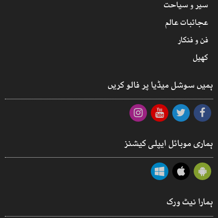
سیر و سیاحت
عجائبات عالم
فن و فنکار
کھیل
ہمیں سوشل میڈیا پر فالو کریں
ہماری موبائل ایپلی کیشنز
ہمارا نیٹ ورک