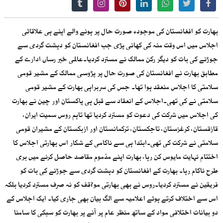
بھارت کو افغانستان کی موجودہ صورت حال پر ہونے والے اپنے ہی علاقائی
اجلاس میں اس وقت منہ کی کھانی پڑی جب افغانستان کو دہشت گردی سے
جوڑنے کی بات کو دیگر رکن ممالک نے مسترد کردیا۔عالمی خبر رساں ادارے کے
مطابق بھارت نے افغانستان کی صورت حال پر پڑوسی ممالک کے مشیر قومی
سلامتی کا اجلاس منعقد ہوا تھا۔ جس کی سربراہی بھارت کے مشیر قومی
سلامتی نے کی تھی۔اجلاس کے انعقاد سے قبل ہی پاکستان اور چین نے بھارت
کی اجلاس میں شرکت کی دعوت کو مسترد کردیا تھا تاہم روس سمیت ایران،
قازقستان، کرغزستان، تاجکستان، ترکمانستان اور ازبکستان کے مشیران قومی
سلامتی نے شرکت کی تھی۔ابتدا ہی سے ناکامی کے شکار اس بھارتی اجلاس کا
اختتام نہایت مایوس کن رہا، بھارت اپنے مذموم مقاصد حاصل کرنے میں بری
طرح ناکام رہا۔ بھارت کے افغانستان کو دہشت گردی سے جوڑنے کی بات کو
فریقین نے مسترد کردیا۔روس نے بھی بھارتی مو?قف کو نہ صرف مسترد کردیا بلکہ
اس سے اختلاف کرتے ہوئے اعلامیہ سے الگ بیان بھی جاری کیا۔ ایک اجلاس کے
دو بیانات اختلافی مواد کے ساتھ منظر عام پر آنے پر بھارت کو سبکی کا سامنا