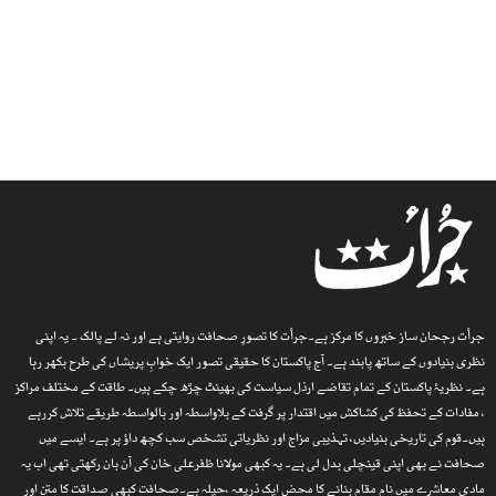
جرأت رجحان ساز خبروں کا مرکز ہے۔جرأت کا تصورِ صحافت روایتی ہے اور نہ لے پالک ۔ یہ اپنی
نظری بنیادوں کے ساتھ پابند ہے۔ آج پاکستان کا حقیقی تصور ایک خوابِ پریشاں کی طرح بکھر رہا
ہے۔ نظریۂ پاکستان کے تمام تقاضے ارذل سیاست کی بھینٹ چڑھ چکے ہیں۔ طاقت کے مختلف مراکز
، مفادات کے تحفظ کی کشاکش میں اقتدار پر گرفت کے بلاواسطہ اور بالواسطہ طریقے تلاش کررہے
ہیں۔قوم کی تاریخی بنیادیں، تہذیبی مزاج اور نظریاتی تشخص سب کچھ داؤ پر ہے۔ ایسے میں
صحافت نے بھی اپنی قینچلی بدل لی ہے۔ یہ کبھی مولانا ظفرعلی خان کی آن بان رکھتی تھی اب یہ
مادی معاشرے میں نام مقام بنانے کا محض ایک ذریعہ ،حیلہ ہے۔صحافت کبھی صداقت کا متن اور