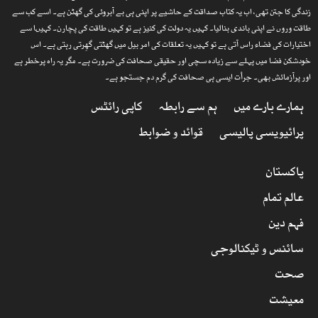
زندگی کا جتن تھی، اب یہ کتاب صداقت کے حاشیے پر اپنی ہی بے آبروئی کی گھٹن ہے۔ اسے کب سے
طاقت وروں نے اپنی باندی بنالیا۔ کہیں یہ دولت کی کنیز ہے تو کہیں طاقت کی پچارن۔ کہیںا سے
اختیارات کی فضاء راس آتی ہے تو کہیں یہ تعلقات کی امر بیل میں گھٹتی گھِرتی رہتی ہے۔ اس
خودشکن فضا میں پہلے سے زیادہ سچی اور حقیقی صحافت کی ضرورت ہے۔ مگر یہ راہ پرخطر ہے
اور پرآزمائش بھی۔ جرأت ایسی ہی صحافت کی گرم دم جستجو ہے۔
ہمارے بارے میں
ہم سے رابطہ
کاپی رائٹس
پرائیویسی پالیسی
قوائد و ضوابط
پاکستان
عالم تمام
فہم دین
سائنس و ٹیکنالوجی
صحت
معیشت