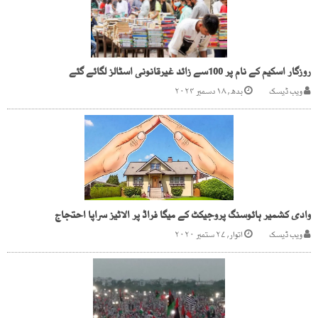
روزگار اسکیم کے نام پر 100سے زائد غیرقانونی اسٹالز لگائے گئے
ویب ڈیسک
بدھ, ۱۸ دسمبر ۲۰۲۴
وادی کشمیر ہائوسنگ پروجیکٹ کے میگا فراڈ پر الاٹیز سراپا احتجاج
ویب ڈیسک
اتوار, ۲۷ ستمبر ۲۰۲۰