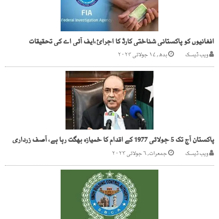
افغانیوں کو پاکستانی شناختی کارڈ کا اجرائ،ایف آئی اے کی تحقیقات
ویب ڈیسک
بدھ, ۱۷ جولائی ۲۰۲۴
پاکستان آج تک 5 جولائی 1977 کے اقدام کا خمیازہ بھگت رہا ہے، آصف زرداری
ویب ڈیسک
جمعرات, ۶ جولائی ۲۰۲۳