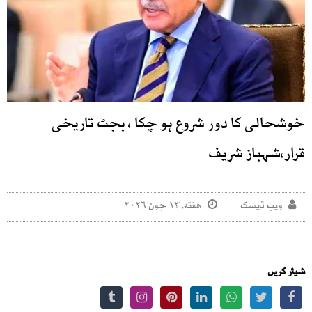
خوشحالی کا دور شروع ہو چکا ، بجٹ تاریخی
قرار،شہباز شریف
ویب ڈیسک
هفته, ۱۳ جون ۲۰۲۶
شیئر کریں