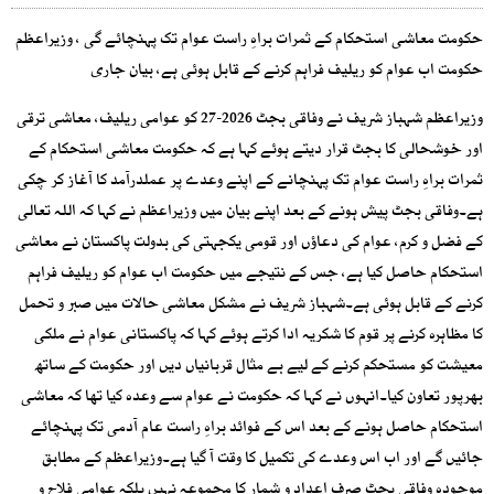
حکومت معاشی استحکام کے ثمرات براہِ راست عوام تک پہنچائے گی ، وزیراعظم
حکومت اب عوام کو ریلیف فراہم کرنے کے قابل ہوئی ہے، بیان جاری
وزیراعظم شہباز شریف نے وفاقی بجٹ 2026-27 کو عوامی ریلیف، معاشی ترقی
اور خوشحالی کا بجٹ قرار دیتے ہوئے کہا ہے کہ حکومت معاشی استحکام کے
ثمرات براہِ راست عوام تک پہنچانے کے اپنے وعدے پر عملدرآمد کا آغاز کر چکی
ہے۔وفاقی بجٹ پیش ہونے کے بعد اپنے بیان میں وزیراعظم نے کہا کہ اللہ تعالی
کے فضل و کرم، عوام کی دعاؤں اور قومی یکجہتی کی بدولت پاکستان نے معاشی
استحکام حاصل کیا ہے، جس کے نتیجے میں حکومت اب عوام کو ریلیف فراہم
کرنے کے قابل ہوئی ہے۔شہباز شریف نے مشکل معاشی حالات میں صبر و تحمل
کا مظاہرہ کرنے پر قوم کا شکریہ ادا کرتے ہوئے کہا کہ پاکستانی عوام نے ملکی
معیشت کو مستحکم کرنے کے لیے بے مثال قربانیاں دیں اور حکومت کے ساتھ
بھرپور تعاون کیا۔انہوں نے کہا کہ حکومت نے عوام سے وعدہ کیا تھا کہ معاشی
استحکام حاصل ہونے کے بعد اس کے فوائد براہِ راست عام آدمی تک پہنچائے
جائیں گے اور اب اس وعدے کی تکمیل کا وقت آ گیا ہے۔وزیراعظم کے مطابق
موجودہ وفاقی بجٹ صرف اعداد و شمار کا مجموعہ نہیں بلکہ عوامی فلاح و