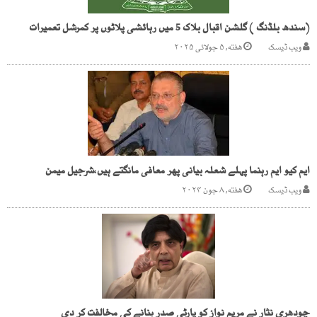
(سندھ بلڈنگ ) گلشن اقبال بلاک 5 میں رہائشی پلاٹوں پر کمرشل تعمیرات
ویب ڈیسک
هفته, ۵ جولائی ۲۰۲۵
ایم کیو ایم رہنما پہلے شعلہ بیانی پھر معافی مانگتے ہیں،شرجیل میمن
ویب ڈیسک
هفته, ۸ جون ۲۰۲۴
چودھری نثار نے مریم نواز کو پارٹی صدر بنانے کی مخالفت کر دی