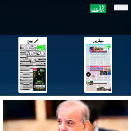
menu
میگزین
ای پیج