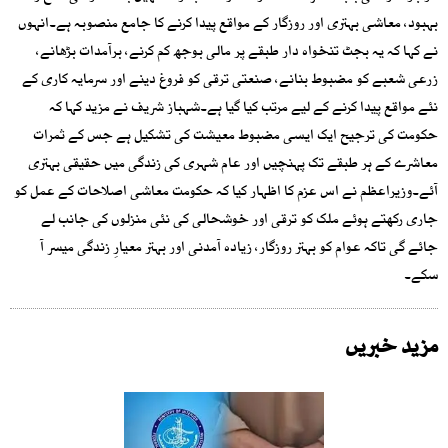
بہبود، معاشی بہتری اور روزگار کے مواقع پیدا کرنے کا جامع منصوبہ ہے۔انہوں
نے کہا کہ یہ بجٹ تنخواہ دار طبقے پر مالی بوجھ کم کرنے، برآمدات بڑھانے،
زرعی شعبے کو مضبوط بنانے، صنعتی ترقی کو فروغ دینے اور سرمایہ کاری کے
نئے مواقع پیدا کرنے کے لیے مرتب کیا گیا ہے۔شہباز شریف نے مزید کہا کہ
حکومت کی ترجیح ایک ایسی مضبوط معیشت کی تشکیل ہے جس کے ثمرات
معاشرے کے ہر طبقے تک پہنچیں اور عام شہری کی زندگی میں حقیقی بہتری
آئے۔وزیراعظم نے اس عزم کا اظہار کیا کہ حکومت معاشی اصلاحات کے عمل کو
جاری رکھتے ہوئے ملک کو ترقی اور خوشحالی کی نئی منزلوں کی جانب لے
جائے گی تاکہ عوام کو بہتر روزگار، زیادہ آمدنی اور بہتر معیارِ زندگی میسر آ
سکے۔
مزید خبریں