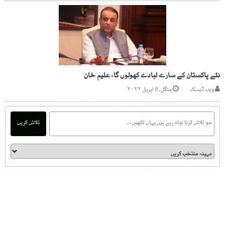
نئے پاکستان کے سارے لبادے کھولوں گا، علیم خان
ویب ڈیسک
منگل, ۵ اپریل ۲۰۲۲
تلاش کریں