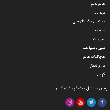
عالم تمام
فہم دین
سائنس و ٹیکنالوجی
صحت
معیشت
سیر و سیاحت
عجائبات عالم
فن و فنکار
کھیل
ہمیں سوشل میڈیا پر فالو کریں