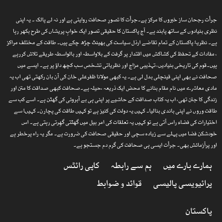
جرأت رجحان ساز خبروں کا مرکز ہے۔جرأت کا تصورِ صحافت روایتی ہے اور نہ لے پالک ۔ یہ اپنی
نظری بنیادوں کے ساتھ پابند ہے۔ آج پاکستان کا حقیقی تصور ایک خوابِ پریشاں کی طرح بکھر رہا
ہے۔ نظریۂ پاکستان کے تمام تقاضے ارذل سیاست کی بھینٹ چڑھ چکے ہیں۔ طاقت کے مختلف مراکز
، مفادات کے تحفظ کی کشاکش میں اقتدار پر گرفت کے بلاواسطہ اور بالواسطہ طریقے تلاش کررہے
ہیں۔قوم کی تاریخی بنیادیں، تہذیبی مزاج اور نظریاتی تشخص سب کچھ داؤ پر ہے۔ ایسے میں
صحافت نے بھی اپنی قینچلی بدل لی ہے۔ یہ کبھی مولانا ظفرعلی خان کی آن بان رکھتی تھی اب یہ
مادی معاشرے میں نام مقام بنانے کا محض ایک ذریعہ ،حیلہ ہے۔صحافت کبھی صداقت کا متن اور
زندگی کا جتن تھی، اب یہ کتاب صداقت کے حاشیے پر اپنی ہی بے آبروئی کی گھٹن ہے۔ اسے کب سے
طاقت وروں نے اپنی باندی بنالیا۔ کہیں یہ دولت کی کنیز ہے تو کہیں طاقت کی پچارن۔ کہیںا سے
اختیارات کی فضاء راس آتی ہے تو کہیں یہ تعلقات کی امر بیل میں گھٹتی گھِرتی رہتی ہے۔ اس
خودشکن فضا میں پہلے سے زیادہ سچی اور حقیقی صحافت کی ضرورت ہے۔ مگر یہ راہ پرخطر ہے
اور پرآزمائش بھی۔ جرأت ایسی ہی صحافت کی گرم دم جستجو ہے۔
ہمارے بارے میں
ہم سے رابطہ
کاپی رائٹس
پرائیویسی پالیسی
قوائد و ضوابط
پاکستان