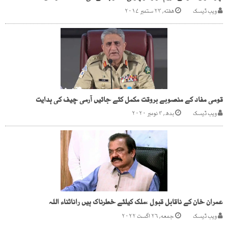
ویب ڈیسک
هفته, ۲۳ ستمبر ۲۰۱۷
قومی مفاد کے منصوبے بروقت مکمل کئے جائیں آرمی چیف کی ہدایت
ویب ڈیسک
بدھ, ۴ نومبر ۲۰۲۰
عمران خان کے ناقابل قبول ،ملک کیلئے خطرناک ہیں راناثناء اللہ
ویب ڈیسک
جمعه, ۲۶ اگست ۲۰۲۲