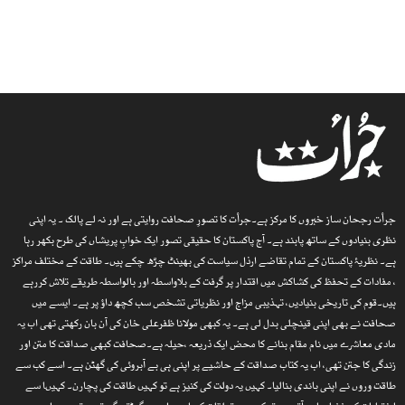
جرأت رجحان ساز خبروں کا مرکز ہے۔جرأت کا تصورِ صحافت روایتی ہے اور نہ لے پالک ۔ یہ اپنی
نظری بنیادوں کے ساتھ پابند ہے۔ آج پاکستان کا حقیقی تصور ایک خوابِ پریشاں کی طرح بکھر رہا
ہے۔ نظریۂ پاکستان کے تمام تقاضے ارذل سیاست کی بھینٹ چڑھ چکے ہیں۔ طاقت کے مختلف مراکز
، مفادات کے تحفظ کی کشاکش میں اقتدار پر گرفت کے بلاواسطہ اور بالواسطہ طریقے تلاش کررہے
ہیں۔قوم کی تاریخی بنیادیں، تہذیبی مزاج اور نظریاتی تشخص سب کچھ داؤ پر ہے۔ ایسے میں
صحافت نے بھی اپنی قینچلی بدل لی ہے۔ یہ کبھی مولانا ظفرعلی خان کی آن بان رکھتی تھی اب یہ
مادی معاشرے میں نام مقام بنانے کا محض ایک ذریعہ ،حیلہ ہے۔صحافت کبھی صداقت کا متن اور
زندگی کا جتن تھی، اب یہ کتاب صداقت کے حاشیے پر اپنی ہی بے آبروئی کی گھٹن ہے۔ اسے کب سے
طاقت وروں نے اپنی باندی بنالیا۔ کہیں یہ دولت کی کنیز ہے تو کہیں طاقت کی پچارن۔ کہیںا سے