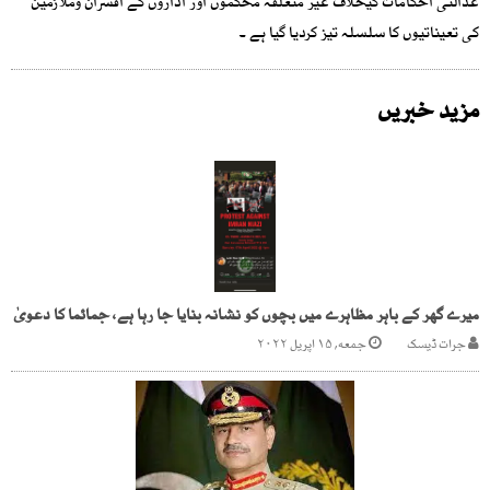
عدالتی احکامات کیخلاف غیر متعلقہ محکموں اور اداروں کے افسران وملازمین
کی تعیناتیوں کا سلسلہ تیز کردیا گیا ہے ۔
مزید خبریں
میرے گھر کے باہر مظاہرے میں بچوں کو نشانہ بنایا جا رہا ہے، جمائما کا دعویٰ
جرات ڈیسک
جمعه, ۱۵ اپریل ۲۰۲۲