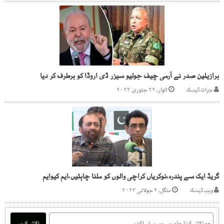
برازیلین صدر نے آرمی چیف جولیو سیزر ڈی اروڈا کو برطرف کر دیا
جرات ڈیسک
اتوار, ۲۲ جنوری ۲۰۲۳
گریڈ ایک سے پندرہ،نوکریاں کراچی والوں کو ملنا چاہئیں،ایم کیوایم
ویب ڈیسک
منگل, ۲ جولائی ۲۰۲۴