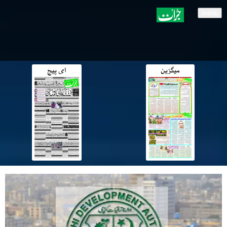
menu
میگزین
ای پیج