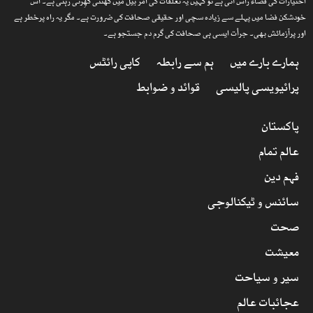
اختیارات کی فضاء راس آتی ہے تو کہیں یہ تعلقات کی امر بیل میں گھٹتی گھِرتی رہتی ہے۔ اس
خودشکن فضا میں پہلے سے زیادہ سچی اور حقیقی صحافت کی ضرورت ہے۔ مگر یہ راہ پرخطر ہے
اور پرآزمائش بھی۔ جرأت ایسی ہی صحافت کی گرم دم جستجو ہے۔
ہمارے بارے میں
ہم سے رابطہ
کاپی رائٹس
پرائیویسی پالیسی
قوائد و ضوابط
پاکستان
عالم تمام
فہم دین
سائنس و ٹیکنالوجی
صحت
معیشت
سیر و سیاحت
عجائبات عالم