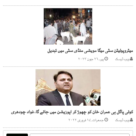
میٹروپولیٹن سٹی میگا مویشی منڈی سٹی میں تبدیل
ویب ڈیسک
پیر, ۲۶ جون ۲۰۲۳
کوئی پاگل ہی عمران خان کو چھوڑ کر اپوزیشن میں جائے گا، فواد چودھری
ویب ڈیسک
جمعرات, ۱۷ فروری ۲۰۲۲