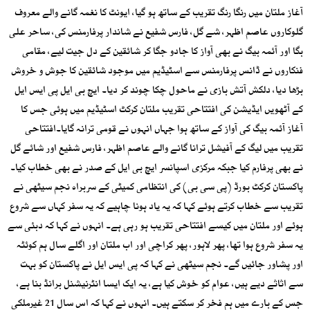
آغاز ملتان میں رنگا رنگ تقریب کے ساتھ ہو گیا، ایونٹ کا نغمہ گانے والے معروف
گلوکاروں عاصم اظہر، شے گل، فارس شفیع نے شاندار پرفارمنس کی، ساحر علی
بگا اور آئمہ بیگ نے بھی آواز کا جادو جگا کر شائقین کے دل جیت لیے، مقامی
فنکاروں نے ڈانس پرفارمنس سے اسٹیڈیم میں موجود شائقین کا جوش و خروش
بڑھا دیا، دلکش آتش بازی نے ماحول چکا چوند کر دیا۔ ایچ بی ایل پی ایس ایل
کے آٹھویں ایڈیشن کی افتتاحی تقریب ملتان کرکٹ اسٹیڈیم میں ہوئی جس کا
آغاز آئمہ بیگ کی آواز کے ساتھ ہوا جہاں انہوں نے قومی ترانہ گایا۔افتتاحی
تقریب میں لیگ کے آفیشل ترانا گانے والے عاصم اظہر، فارس شفیع اور شائے گل
نے بھی پرفارم کیا جبکہ مرکزی اسپانسر ایچ بی ایل کے صدر نے بھی خطاب کیا۔
پاکستان کرکٹ بورڈ (پی سی بی) کی انتظامی کمیٹی کے سربراہ نجم سیٹھی نے
تقریب سے خطاب کرتے ہوئے کہا کہ یہ یاد ہونا چاہیے کہ یہ سفر کہاں سے شروع
ہوئے اور ملتان میں کیسے افتتاحی تقریب ہو رہی ہے۔ انہوں نے کہا کہ دبئی سے
یہ سفر شروع ہوا تھا، پھر لاہور، پھر کراچی اور اب ملتان اور اگلے سال ہم کوئٹہ
اور پشاور جائیں گے۔ نجم سیٹھی نے کہا کہ پی ایس ایل نے پاکستان کو بہت
سے اثاثے دیے ہیں، عوام کو خوش کیا ہے، یہ ایک ایسا انٹرنیشنل برانڈ بنا ہے،
جس کے بارے میں ہم فخر کر سکتے ہیں۔ انہوں نے کہا کہ اس سال 21 غیرملکی