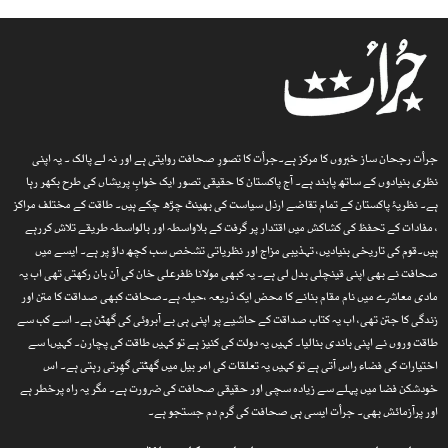
جرأت رجحان ساز خبروں کا مرکز ہے۔جرأت کا تصورِ صحافت روایتی ہے اور نہ لے پالک ۔ یہ اپنی
نظری بنیادوں کے ساتھ پابند ہے۔ آج پاکستان کا حقیقی تصور ایک خوابِ پریشاں کی طرح بکھر رہا
ہے۔ نظریۂ پاکستان کے تمام تقاضے ارذل سیاست کی بھینٹ چڑھ چکے ہیں۔ طاقت کے مختلف مراکز
، مفادات کے تحفظ کی کشاکش میں اقتدار پر گرفت کے بلاواسطہ اور بالواسطہ طریقے تلاش کررہے
ہیں۔قوم کی تاریخی بنیادیں، تہذیبی مزاج اور نظریاتی تشخص سب کچھ داؤ پر ہے۔ ایسے میں
صحافت نے بھی اپنی قینچلی بدل لی ہے۔ یہ کبھی مولانا ظفرعلی خان کی آن بان رکھتی تھی اب یہ
مادی معاشرے میں نام مقام بنانے کا محض ایک ذریعہ ،حیلہ ہے۔صحافت کبھی صداقت کا متن اور
زندگی کا جتن تھی، اب یہ کتاب صداقت کے حاشیے پر اپنی ہی بے آبروئی کی گھٹن ہے۔ اسے کب سے
طاقت وروں نے اپنی باندی بنالیا۔ کہیں یہ دولت کی کنیز ہے تو کہیں طاقت کی پچارن۔ کہیںا سے
اختیارات کی فضاء راس آتی ہے تو کہیں یہ تعلقات کی امر بیل میں گھٹتی گھِرتی رہتی ہے۔ اس
خودشکن فضا میں پہلے سے زیادہ سچی اور حقیقی صحافت کی ضرورت ہے۔ مگر یہ راہ پرخطر ہے
اور پرآزمائش بھی۔ جرأت ایسی ہی صحافت کی گرم دم جستجو ہے۔