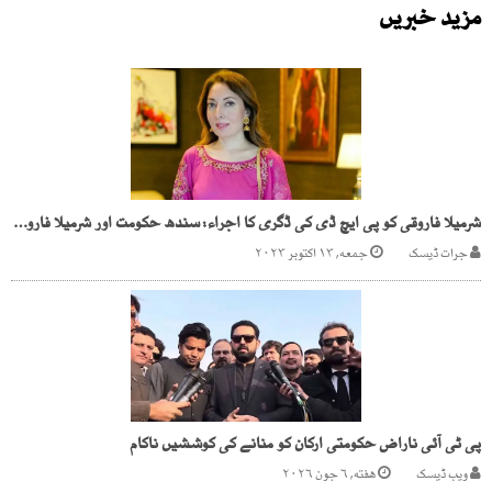
مزید خبریں
شرمیلا فاروقی کو پی ایچ ڈی کی ڈگری کا اجراء: سندھ حکومت اور شرمیلا فاروقی کو دوبارہ نوٹس
جرات ڈیسک
جمعه, ۱۳ اکتوبر ۲۰۲۳
پی ٹی آئی ناراض حکومتی ارکان کو منانے کی کوششیں ناکام
ویب ڈیسک
هفته, ۶ جون ۲۰۲۶