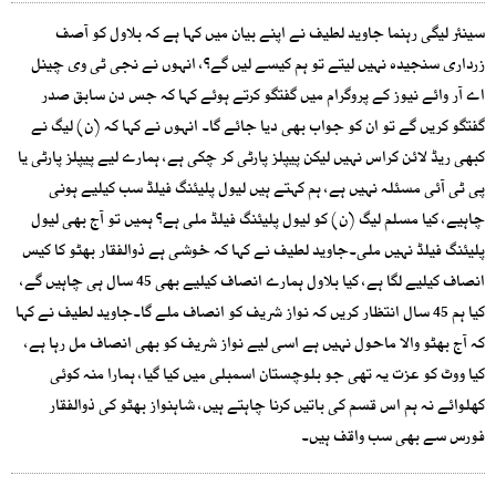
سینئر لیگی رہنما جاوید لطیف نے اپنے بیان میں کہا ہے کہ بلاول کو آصف
زرداری سنجیدہ نہیں لیتے تو ہم کیسے لیں گے؟، انہوں نے نجی ٹی وی چینل
اے آر وائے نیوز کے پروگرام میں گفتگو کرتے ہوئے کہا کہ جس دن سابق صدر
گفتگو کریں گے تو ان کو جواب بھی دیا جائے گا۔ انہوں نے کہا کہ (ن) لیگ نے
کبھی ریڈ لائن کراس نہیں لیکن پیپلز پارٹی کر چکی ہے، ہمارے لیے پیپلز پارٹی یا
پی ٹی آئی مسئلہ نہیں ہے، ہم کہتے ہیں لیول پلیئنگ فیلڈ سب کیلیے ہونی
چاہیے، کیا مسلم لیگ (ن) کو لیول پلیئنگ فیلڈ ملی ہے؟ ہمیں تو آج بھی لیول
پلیئنگ فیلڈ نہیں ملی۔جاوید لطیف نے کہا کہ خوشی ہے ذوالفقار بھٹو کا کیس
انصاف کیلیے لگا ہے، کیا بلاول ہمارے انصاف کیلیے بھی 45 سال ہی چاہیں گے،
کیا ہم 45 سال انتظار کریں کہ نواز شریف کو انصاف ملے گا۔جاوید لطیف نے کہا
کہ آج بھٹو والا ماحول نہیں ہے اسی لیے نواز شریف کو بھی انصاف مل رہا ہے،
کیا ووٹ کو عزت یہ تھی جو بلوچستان اسمبلی میں کیا گیا، ہمارا منہ کوئی
کھلوائے نہ ہم اس قسم کی باتیں کرنا چاہتے ہیں، شاہنواز بھٹو کی ذوالفقار
فورس سے بھی سب واقف ہیں۔