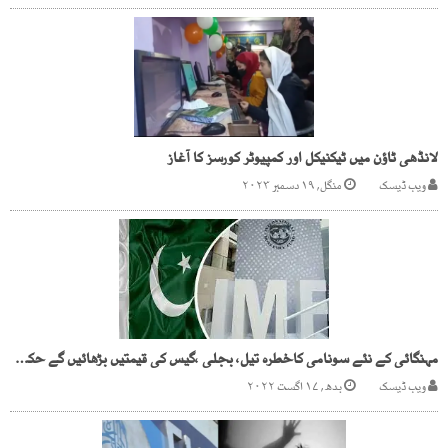
لانڈھی ٹاؤن میں ٹیکنیکل اور کمپیوٹر کورسز کا آغاز
ویب ڈیسک
منگل, ۱۹ دسمبر ۲۰۲۳
مہنگائی کے نئے سونامی کاخطرہ تیل، بجلی ،گیس کی قیمتیں بڑھائیں گے حکومت کی آئی ایم ایف کو یقین دہانی
ویب ڈیسک
بدھ, ۱۷ اگست ۲۰۲۲