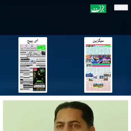
menu
میگزین
ای پیج