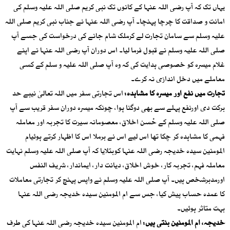
یہاں تک کہ آپ رضی اللہ عنہا کے کانوں تک نبی کریم صلی اللہ علیہ وسلم کی
امانت و صداقت کا چرچا پہنچا۔ آپ رضی اللہ عنہا نے جناب نبی کریم صلی اللہ
علیہ وسلم سے سامان تجارت لے کرملک شام جانے کی درخواست کی جسے آپ
صلی اللہ علیہ وسلم نے قبول فرما لیا۔ اس دوران آپ رضی اللہ عنہا نے اپنے
غلام میسرہ کو خصوصی ہدایت کی کہ وہ آپ صلی اللہ علیہ و سلم کے کسی
معاملے میں دخل اندازی نہ کرے۔
تجارت میں نفع اور میسرہ کا مشاہدہ:
اس تجارتی سفر میں اللہ تعالیٰ نیبے حد
برکت دی اورنفع پہلے سے بھی دوگنا ہوا، چونکہ میسرہ دوران سفر قریب سے آپ
صلی اللہ علیہ وسلم کے حْسن اخلاق، معصومانہ سیرت کا تجربہ اور معاملہ
فہمی کا مشاہدہ کر چکا تھا اس لیے اس نے برملا اس کا اظہار کرتے ہوئیام
المومنین سیدہ خدیجہ رضی اللہ عنہا کوبتلایا کہ آپ صلی اللہ علیہ وسلم نہایت
معاملہ فہم، تجربہ کار، خوش اخلاق، دیانت دار، ایماندار، شریف النفس
اورمدبرشخص ہیں۔ آپ صلی اللہ علیہ وسلم نے واپس پہنچ کر تجارتی معاملات
کا عمدہ حساب پیش کیا، جس سے ام المومنین سیدہ خدیجہ رضی اللہ عنہا
بہت متاثر ہوئیں۔
خدیجہ، ام المومنین بنتی ہیں:
ام المومنین سیدہ خدیجہ رضی اللہ عنہا کی طرف