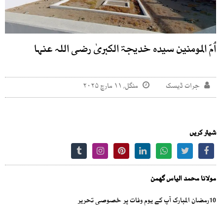
اُمّ المومنین سیدہ خدیجۃ الکبریٰ رضی اللہ عنہا
جرات ڈیسک
منگل, ۱۱ مارچ ۲۰۲۵
شیئر کریں
مولانا محمد الیاس گھمن
10رمضان المبارک آپ کے یوم وفات پر خصوصی تحریر