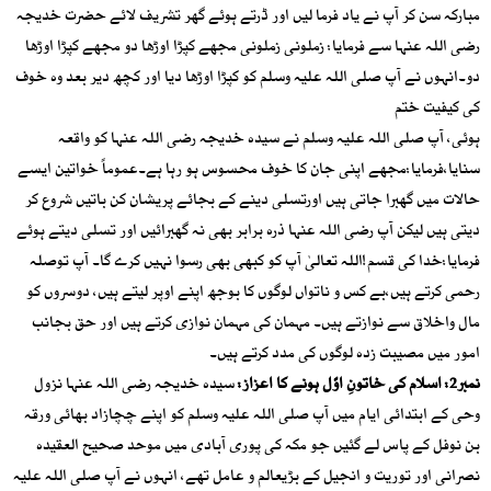
مبارکہ سن کر آپ نے یاد فرما لیں اور ڈرتے ہوئے گھر تشریف لائے حضرت خدیجہ
رضی اللہ عنہا سے فرمایا: زملونی زملونی مجھے کپڑا اوڑھا دو مجھے کپڑا اوڑھا
دو۔انہوں نے آپ صلی اللہ علیہ وسلم کو کپڑا اوڑھا دیا اور کچھ دیر بعد وہ خوف
کی کیفیت ختم
ہوئی، آپ صلی اللہ علیہ وسلم نے سیدہ خدیجہ رضی اللہ عنہا کو واقعہ
سنایا،فرمایا:مجھے اپنی جان کا خوف محسوس ہو رہا ہے۔عموماً خواتین ایسے
حالات میں گھبرا جاتی ہیں اورتسلی دینے کے بجائے پریشان کن باتیں شروع کر
دیتی ہیں لیکن آپ رضی اللہ عنہا ذرہ برابر بھی نہ گھبرائیں اور تسلی دیتے ہوئے
فرمایا:خدا کی قسم!اللہ تعالیٰ آپ کو کبھی بھی رسوا نہیں کرے گا۔ آپ توصلہ
رحمی کرتے ہیں،بے کس و ناتواں لوگوں کا بوجھ اپنے اوپر لیتے ہیں، دوسروں کو
مال واخلاق سے نوازتے ہیں۔ مہمان کی مہمان نوازی کرتے ہیں اور حق بجانب
امور میں مصیبت زدہ لوگوں کی مدد کرتے ہیں۔
نمبر2: اسلام کی خاتونِ اوّل ہونے کا اعزاز:
سیدہ خدیجہ رضی اللہ عنہا نزول
وحی کے ابتدائی ایام میں آپ صلی اللہ علیہ وسلم کو اپنے چچازاد بھائی ورقہ
بن نوفل کے پاس لے گئیں جو مکہ کی پوری آبادی میں موحد صحیح العقیدہ
نصرانی اور توریت و انجیل کے بڑیعالم و عامل تھے، انہوں نے آپ صلی اللہ علیہ