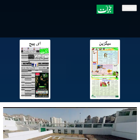
menu
میگزین
ای پیج