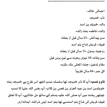
۔۔۔۔۔۔۔۔۔۔۔۔۔۔۔۔۔۔۔۔۔۔۔۔۔۔۔۔۔۔۔۔۔۔
اجمالی خاکہ:
نام: خدیجہ
والد: خویلد بن اسد
والدہ: فاطمہ بنت زائدہ
سن پیدائش : 55 سال قبل از بعثت
قبیلہ: قریش شاخ بنو اسد
زوجیت رسول: 15 سال قبل از بعثت
سن وفات: 10 نبوی ہجرت سے تین برس قبل
مقام تدفین: جنت المعلیٰ مکہ مکرمہ
کل عمر: 64 سال تقریباً
نام و نسب:
آپ کا نام خدیجہ تھا سلسلہ نسب کچھ اس طرح ہے خدیجہ بنت
خویلدبن اسد بن عبد العزیٰ بن قصی بن کلاب، آپ رضی اللہ عنہا کا نسب
چوتھی پشت میں آپ صلی اللہ علیہ وسلم کے ساتھ مل جاتاہے۔ آپ کا تعلق
قبیلہ قریش کی شاخ بنو اسدسے تھا،بنو اسد اپنی شرافت، ایمانداری