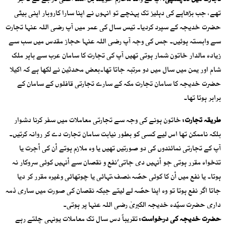
تجارت میں دلچسپی:
آپ کے والد محترم خویلد بن اسد اعلی درجے کے تاجر
تھے، جب بڑھاپے کی دہلیز تک پہنچے تو انہوں نے اپنا سارا کاروبار اپنی بیٹی
حضرت خدیجہ کے سپرد کردیا۔ تیس سال کی عمر میں آپ رضی اللہ عنہا تجارت
سے وابستہ ہوئیں۔ جس کی وجہ آپ رضی اللہ عنہا حجاز مقدس میں سب سے
زیادہ مالدار خاتون شمار ہوتی تھیں آپ کی تجارت کا سامان عرب سے باہر ملک
شام اور یمن میں سال میں دو مرتبہ جاتا تھا۔بعض محدثین نے لکھا ہے کہ اکیلا
حضرت خدیجہ کا سامان تجارت مکہ کے سارے تجارتی قافلوں کے سامان کے
برابر ہوتا تھا۔
طریقہ تجارت:
خاتون ہونے کی وجہ سے تجارتی معاملات میں سفر کرنا دشوار
بلکہ ناممکن تھا اس لیے کسی کو بطور نیابت سامان تجارت دے کر روانہ کرتیں۔
آپ کے تجارتی نمائندوں کی دو صورتیں تھیں یا وہ ملازم ہوتے اْن کی اْجرت یا
تنخواہ مقرر ہوتی جو اْنہیں دی جاتی’نفع و نقصان سے اْنہیں کوئی سروکار نہ
ہوتا۔ یا نفع میں اْن کا کوئی حصّہ،نصف،تہائی یا چوتھائی وغیرہ مقرر کر دیا
جاتا اگر نفع ہوتا تو وہ اپنا حصّہ لے لیتے جبکہ نقصان کی صورت میں ساری ذمہ
داری حضرت سیّدہ خدیجہ الکبریٰ رضی اللہ عنہا پر ہوتی۔
حضرت خدیجہ کی درخواست:
تقریباً دس سال تک معاملات یونہی چلتے رہے