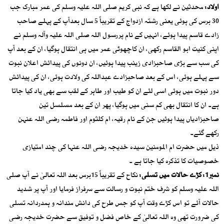
اولاد:
محدثین نے لکھا ہے کہ نبی کریم صلی اللہ علیہ وسلم کی عمر مبارک جب
30 برس کی ہوئی یعنی رشتہ ازدواج کے تقریباً 5 سال بعدآپ کے پہلے صاحب
زادے قاسم پیدا ہوئے، انہیں کے نام پررسول اللہ صلی اللہ علیہ وآلہ وسلم نے
اپنی کنیت ابو القاسم رکھی، ان کاچھوٹی عمر میں ہی انتقال ہوگیا، ان کے بعد آپ
کی سب سے بڑی صاحبزادی زینب پیدا ہوئیں، ان دونوں کی پیدائش اعلان نبوت
سے پہلے ہوئی، اس کے بعد صاحبزادے عبداللہ کی ولادت ہوئی، ان کی پیدائش
دور نبوت میں ہوئی اسی لئے ان کو طیب اور طاہر کے لقب سے بھی یاد کیا جاتا
ہے۔ ان کا انتقال بھی کم سنی میں ہوگیا، پھر ان کے بعد مسلسل تین
صاحبزادیاں پیدا ہوئیں جن کے نام رقیہ، ام کلثوم اور فاطمہ رضی اللہ عنہن
رکھے گئے۔
ذیل میں حضرت ام المومنین سیدہ خدیجہ رضی اللہ عنہا کی چند امتیازی
خصوصیات کا تذکرہ کیا جاتا ہے ۔
نمبر1: کڑے حالات میں تسلی:
نکاح کے تقریباً 15برس بعد اللہ تعالیٰ نے آپ صلی
اللہ علیہ وسلم کو شرف ختم نبوت و رسالت سے سرفراز فرمایا اور آپ پر شدید
حالات آئے تو اس کڑے وقت آپ کو جس طرح کی دانش مندانہ و ہمدردانہ تسلی
کی ضرورت تھی وہ اللہ تعالیٰ کے خاص فضل و توفیق سے حضرت خدیجہ رضی