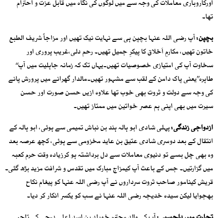
اورکاروباری معاملات کی وجہ سے میں لوگوں کی نگاہ میں قابل عزت و احترام
تھا۔
بچپن:
آپ رضی اللہ عنہا بچپن ہی سے نہایت نیک تھیں اور مزاجاً شریف الطبع
خاتون تھیں، مکارمِ اَخلاق کا پیکرِ جمیل تھیں۔ رحم دلی،غریب پروری اور
سخاوت آپ کی امتیازی خصوصیات تھیں۔یہاں تک کہ زمانہ جاہلیت میں آپ‘‘
طاہرہ’’یعنی پاک دامن کے لقب سے مشہور تھیں۔مالدار گھرانے میں پرورش پانے
کی وجہ سے دولت و ثروت بھی خوب تھا علاوہ ازیں حسن صورت اور حسن
سیرت میں بھی اپنی ہم عصر خواتین میں ممتاز تھیں۔
ازدواجی زندگی:
پہلی شادی ابو ہالہ ہند بن نباش تمیمی سے ہوئی، ابو ہالہ کے
انتقال کے بعد دوسری شادی عتیق بن عاید مخزومی سے ہوئی، کچھ عرصہ بعد
وہ بھی چل بسے تو دنیوی معاملات سے دل برداشتہ ہو کرزیادہ وقت حرم کعبہ
میں گزارتیں۔ جس کے باعث آپ کیمزاج مبارک میں تقدس و شرافت مزید بڑھ گئی۔
قریش کینامور صاحب ثروت سرداروں نے آپ رضی اللہ عنہا کو پیغام نکاح
بھجوایا لیکن سیدہ خدیجہ رضی اللہ عنہا نے سب کو یکسر انکار کر دیا۔