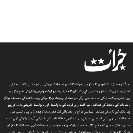
جرأت رجحان ساز خبروں کا مرکز ہے۔جرأت کا تصورِ صحافت روایتی ہے اور نہ لے پالک ۔ یہ اپنی
نظری بنیادوں کے ساتھ پابند ہے۔ آج پاکستان کا حقیقی تصور ایک خوابِ پریشاں کی طرح بکھر رہا
ہے۔ نظریۂ پاکستان کے تمام تقاضے ارذل سیاست کی بھینٹ چڑھ چکے ہیں۔ طاقت کے مختلف مراکز
، مفادات کے تحفظ کی کشاکش میں اقتدار پر گرفت کے بلاواسطہ اور بالواسطہ طریقے تلاش کررہے
ہیں۔قوم کی تاریخی بنیادیں، تہذیبی مزاج اور نظریاتی تشخص سب کچھ داؤ پر ہے۔ ایسے میں
صحافت نے بھی اپنی قینچلی بدل لی ہے۔ یہ کبھی مولانا ظفرعلی خان کی آن بان رکھتی تھی اب یہ
مادی معاشرے میں نام مقام بنانے کا محض ایک ذریعہ ،حیلہ ہے۔صحافت کبھی صداقت کا متن اور
زندگی کا جتن تھی، اب یہ کتاب صداقت کے حاشیے پر اپنی ہی بے آبروئی کی گھٹن ہے۔ اسے کب سے