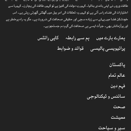
طاقت وروں نے اپنی باندی بنالیا۔ کہیں یہ دولت کی کنیز ہے تو کہیں طاقت کی پچارن۔ کہیںا سے
اختیارات کی فضاء راس آتی ہے تو کہیں یہ تعلقات کی امر بیل میں گھٹتی گھِرتی رہتی ہے۔ اس
خودشکن فضا میں پہلے سے زیادہ سچی اور حقیقی صحافت کی ضرورت ہے۔ مگر یہ راہ پرخطر ہے
اور پرآزمائش بھی۔ جرأت ایسی ہی صحافت کی گرم دم جستجو ہے۔
ہمارے بارے میں
ہم سے رابطہ
کاپی رائٹس
پرائیویسی پالیسی
قوائد و ضوابط
پاکستان
عالم تمام
فہم دین
سائنس و ٹیکنالوجی
صحت
معیشت
سیر و سیاحت