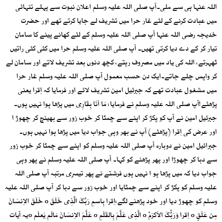
اللہ عنہا ہی سے ملی۔آپ صلی اللہ علیہ وسلم اعلان نبوت سے پہلے تنہائی
میں عبادت کرنے کے لئے غار حرا میں تشریف لے جایا کرتے تھے اور حضرت
خدیجہ رضی اللہ عنہا آپ صلی اللہ علیہ وسلم کے لئے کھانے پینے کا سامان
تیار کر کے دے دیا کرتی تھیں۔ آپ صلی اللہ علیہ وسلم حرا میں کئی کئی راتیں
ٹھہرتے، اللہ کی یاد میں مصروف رہتے، کچھ دنوں بعد تشریف لاتے اور سامان لے
کر واپس چلے جاتے۔ایک دن حسب معمول آپ صلی اللہ علیہ وسلم غار حرا
میں مشغول عبادت تھے کہ جبرئیل امین تشریف لائے اور فرمایا کہ اِقرا یعنی
پڑھئے!آپ صلی اللہ علیہ وسلم نے فرمایا: مَا اَنَا بِقَارِی میں پڑھا ہوا نہیں ہوں۔
جبرئیل امین نے آپ کو پکڑ کر اپنے سے چمٹا کر خوب زور سے بھینچ کر چھوڑ ا
اور عرض کی اِقرا (پڑھئے) آپ نے بھر وہی جواب دیا میں پڑھا ہوا نہیں ہوں۔
جبرائیل امین نے دوبارہ آپ صلی اللہ علیہ وسلم کو اپنے سے چمٹا کر خوب زور
سے دبا کر چھوڑا اور پھر پڑھنے کو کہا۔ آپ صلی اللہ علیہ وسلم نے پھر وہی
جواب دیا کہ میں پڑھا ہو ا نہیں ہوں فرشتے نے پھر تیسری مرتبہ آپ صلی اللہ
علیہ وسلم کو پکڑ کر اپنے سے چمٹایا اور خوب زور سے دبا کر آپ صلی اللہ علیہ
وسلم کو چھوڑ دیا اور خود پڑھنے لگے:اِقرا بِاسمِ رَبِّکَ الَّذِی خَلَقَ o خَلَقَ الاِنسَانَ
مِن عَلَقٍ o اِقرا وَرَبّْکَ الاَکرَمْ o الَّذِی عَلَّمَ بِالقَلَمِ o عَلَّمَ الاِنسَانَ مَالَم یَعلَم oیہ آیات