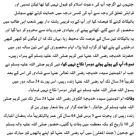
جنہوں نے اگرچہ آپ کی دعوت اسلام کو قبول نہیں کیا تھا لیکن نسبی اور
قرابتی تعلق کی وجہ سے آپ کی کسی درجہ میں حمایت کرتے تھے سوشل
بائیکاٹ کرنے کا فیصلہ کیا اور آپ کے وہ قریبی رشتہ دار بھی شعب ابی طالب میں
محصور کر دیے گئے، کھانے پینے اور بنیادی ضروریات سے محروم کر دیا گیا اور
یہ بائیکاٹ تین سال کے عرصہ تک محیط رہا، یہاں تک کہ ان لوگوں کو کبھی کبھی
درختوں کے پتے کھا کر گزارہ کرنا پڑا۔ ایام محصوری کے اس تین سالہ دور میں
حضرت خدیجہ رضی اللہ عنہا نبی کریم صلی اللہ علیہ وسلم کے ہمراہ رہیں۔
نمبر6: آپ کے ہوتے ہوئے دوسرا نکاح نہیں کیا:
نبی کریم صلی اللہ علیہ وسلم نے
جب ام المومنین سیدہ خدیجہ رضی اللہ تعالیٰ عنہا سے شادی کی اس کے بعد
تقریباً 24 سال تک آپ رضی اللہ عنہا زندہ رہیں، اس پورے 24 سالہ دور میں
رسول اللہ صلی اللہ علیہ وسلم نے کوئی دوسرا نکاح نہیں فرمایا۔
وفات:
ام المومنین سیدہ خدیجۃ الکبریٰ رضی اللہ عنہا 24 سال تک نبی کریم صلی
اللہ علیہ وسلم کی جانثار، ا طاعت گزار اور وفا شعار بیوی بن کر
زندہ رہیں اور ہجرت سے 3 برس قبل 64 سال کی عمر پاکرتقریباً ماہ رمضان المبارک
کی 10 تاریخ کو مکہ معظمہ میں وفات پا گئیں۔حضور صلی اللہ علیہ والہ وسلم
نے جحون (جنت المعلی) میں آپ رضی اللہ عنہا کو اپنے ہاتھوں قبر مبارک میں