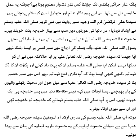
بلکہ غار حراکی بلندی تک چڑھنا کس قدر دشوار معلوم ہوتا ہے؟چونکہ یہ عمل
خلوص دل سے تھا اس لیے پروردگار عالم اور جبرئیل امین کیسلام پہنچتے ہیں۔
سیدنا علی المرتضیٰ کرم اللہ وجہہ سے روایت ہے، نبی کریم صلی اللہ علیہ وسلم
نے ارشاد فرمایا: اس دنیا کی عورتوں میں سب سے بہتر خدیجہ بنت خویلد ہیں۔
حضرت عائشہ رضی اللہ تعالیٰ عنہا سے روایت ہے، انہوں نے فرمایا کی مجھے
رسول اللہ صلی اللہ علیہ وآلہ وسلم کی ازواج میں سے کسی پر ایسا رشک نہیں
آیا جیسا کہ سیدہ خدیجہ رضی اللہ تعالیٰ عنہا پر آیا حالانکہ میں نے ان کو
دیکھا نہیں، لیکن آپ صلی اللہ علیہ وسلم ان کو بہت یاد کرتے اور بکثرت ان کا ذکر
فرماتے، کبھی کبھی ایسا ہوتا کہ آپ بکری ذبح فرماتے، پھر اس میں سے حصے
بنا کر سیدہ خدیجہ رضی اللہ تعالیٰ عنہا سے میل جول اور محبت رکھنے والیوں
کے ہاں بھیجتے۔بسا اوقات میں کہہ دیتی-85-85 دنیا میں بس خدیجہ ہی ایک
عورت تھیں، اس پر آپ صلی اللہ علیہ وسلم فرماتے کہ خدیجہ تو خدیجہ تھی
اور ان سے میری اولاد ہوئی۔
نوٹ: آپ صلی اللہ علیہ وسلم کی ساری اولاد ام المومنین سیدہ خدیجہ رضی اللہ
عنہا سے ہے سوائے حضرت ابراہیم کے یہ حضرت ماریہ قبطیہ کی بطن سے پیدا
ہوئے۔