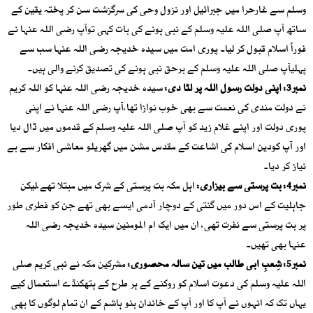
وسلم سے غارحرا میں جبرائیل اور نزول وحی کی سرگزشت سن کر پختہ یقین کے
ساتھ آپ صلی اللہ علیہ وسلم کے نبی ہونے کی بات کہی توآپ رضی اللہ عنہا نے
فوراً اسلام قبول کر لیا۔ پوری امت میں سیدہ خدیجہ رضی اللہ عنہا سب سے
پہلیآپ صلی اللہ علیہ وسلم کے برحق نبی ہونے کی تصدیق کرنے والی ہیں۔
نمبر3: اپنی دولت رسول اللہ پر لٹا دی:
سیدہ خدیجہ رضی اللہ عنہا کو اللہ کریم
نے دولت مندی کی نعمت سے بھی خوب نوازا تھا،آپ رضی اللہ عنہا نے اپنی
پوری دولت اور اپنے غلام زید کو آپ صلی اللہ علیہ وسلم کے قدموں میں ڈال دیا
اور آپ کودین اسلام کی اشاعت کے مقدس مشن میں گھریلو معاشی افکار سے بے
نیاز کر دیا۔
نمبر4: بت پرستی سے بیزاری:
اہل مکہ بت پرستی کے شرک میں مبتلا تھے،لیکن
جاہلیت کے اس دور میں گنتی کے دوچار آدمی ایسے بھی تھے جن کو فطری طور
پر بت پرستی سے نفرت تھی، ان میں ایک ام المومنین سیدہ خدیجہ رضی اللہ
عنہا بھی تھیں۔
نمبر5: شِعبِ ابی طالب میں تین سالہ محصوری:
مشرکین مکہ نے نبی کریم صلی
اللہ علیہ وسلم کی دعوت اسلام کو روکنے کے ہر طرح کے ہتھکنڈے استعمال کیے
یہاں تک کہ انہوں نے آپ کا اور آپ کے خاندان بنو ہاشم کے ان تمام لوگوں کا بھی