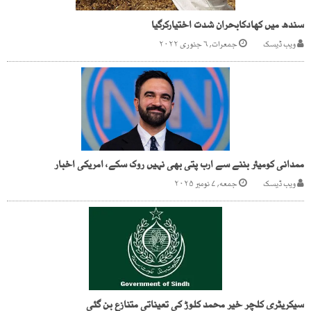
سندھ میں کھادکابحران شدت اختیارکرگیا
ویب ڈیسک
جمعرات, ۶ جنوری ۲۰۲۲
ممدانی کومیئر بننے سے ارب پتی بھی نہیں روک سکے، امریکی اخبار
ویب ڈیسک
جمعه, ۷ نومبر ۲۰۲۵
سیکریٹری کلچر خیر محمد کلوڑ کی تعیناتی متنازع بن گئی