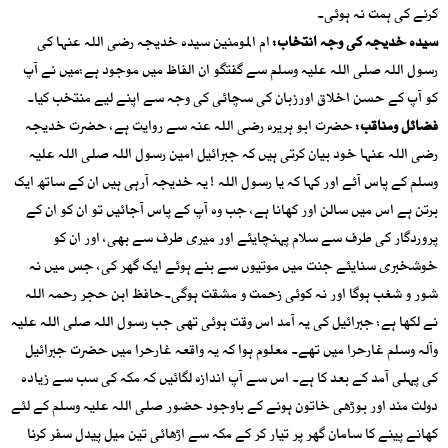
کرنے کی ہمت نہ ہوئی۔
سیدہ خدیجہ کی وجہ انتخاب:
ام المومنین سیدہ خدیجہ رضی اللہ عنہا کی
رسول اللہ صلی اللہ علیہ وسلم سے گفتگو ان الفاظ میں موجود ہے:میں نے آپ
کو آپ کے حسن اخلاق اورزبان کی سچائی کی وجہ سے اپنے لیے منتخب کیا۔
فضائل ومناقب:
حضرت ابو ہریرہ رضی اللہ عنہ سے روایت ہے، حضرت خدیجہ
رضی اللہ عنہا خود بیان کرتی ہیں کہ جبرائیل امین رسول اللہ صلی اللہ علیہ
وسلم کے پاس آئے اور کہا کہ یا رسول اللہ ! یہ خدیجہ آرہی ہیں ان کے ساتھ ایک
برتن ہے اس میں سالن اور کھانا ہے، جب وہ آپ کے پاس آجائیں تو ان کو ان کے
پروردگار کی طرف سے سلام پہنچایئے اور میری طرف سے بھی، اور ان کو
خوشخبری سنایئے جنت میں موتیوں سے بنے ہوئے ایک گھر کی، جس میں نہ
شور و شغب ہوگا اور نہ کوئی زحمت و مشقت ہوگی۔حافظ ابن حجر رحمہ اللہ
نے لکھا ہے: جبرائیل کی یہ آمد اس وقت ہوئی تھی جب رسول اللہ صلی اللہ علیہ
وآلہ وسلم غارحرا میں تھے۔ معلوم ہوا کہ یہ واقعہ غارحرا میں حضرت جبرائیل
کی پہلی آمد کے بعد کا ہے۔ اس سے آپ اندازہ لگائیں کہ مکہ کی سب سے زیادہ
دولت مند اور بوڑھی خاتون ہونے کے باوجود حضور صلی اللہ علیہ وسلم کے لئے
کھانے پینے کا سامان گھر پر تیار کر کے مکہ سے اڑھائی تین میل پیدل سفر کرنا