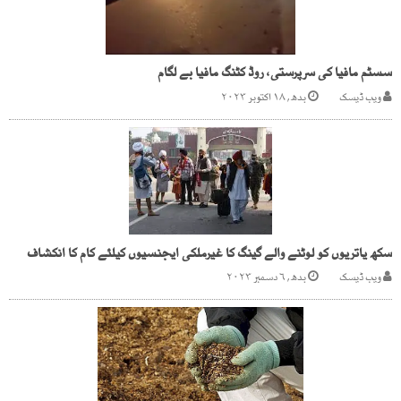
سسٹم مافیا کی سرپرستی، روڈ کٹنگ مافیا بے لگام
ویب ڈیسک
بدھ, ۱۸ اکتوبر ۲۰۲۳
سکھ یاتریوں کو لوٹنے والے گینگ کا غیرملکی ایجنسیوں کیلئے کام کا انکشاف
ویب ڈیسک
بدھ, ۶ دسمبر ۲۰۲۳