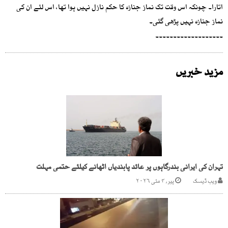
اتارا۔ چونکہ اس وقت تک نماز جنازہ کا حکم نازل نہیں ہوا تھا، اس لئے ان کی
نماز جنازہ نہیں پڑھی گئی۔
۔۔۔۔۔۔۔۔۔۔۔۔۔۔۔۔۔۔۔
مزید خبریں
تہران کی ایرانی بندرگاہوں پر عائد پابندیاں اٹھانے کیلئے حتمی مہلت
ویب ڈیسک
پیر, ۴ مئی ۲۰۲۶