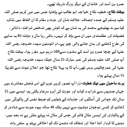
عمرو بن اَسد اور خاندان کے دیگر بزرگ شریک تھے۔
بوقت نکاح:
خطبہ نکاح خواجہ ابو طالب نے پڑھایا جس میں نبی کریم صلی اللہ
علیہ وسلم کے عمدہ اوصاف، جلالت شان اور عزت و مقام کا ان الفاظ میں تذکرہ
کیا:میرے بھتیجے محمد کی یہ شان ہے کہ کوئی بھی شخص شرافت، دانائی،
فضیلت اور عقلمندی میں ان سے بڑھ کر نہیں۔ باقی رہا مال و دولت-85 یہ سایے
کی طرح ڈھلنے اور بدل جانے والی چیز ہے۔ام المومنین سیدہ خدیجہ رضی اللہ
عنہا کے چچا عمرو بن اَسد کے مشورہ سے500 درہم مہر مقرر ہوا۔ بوقت نکاح
آپ صلی اللہ علیہ وسلم کی عمر مبارک 25 سال جبکہ سیدہ خدیجہ رضی اللہ
عنہا کی عمرچالیس برس تھی۔آپ کا یہ پہلا نکاح تھا جو اعلان نبوت سے تقریبًا
15 سال پہلے ہوا۔
برے ماحول میں نیک فطرت:
ذرا آپ تصور کریں عرب کے اس فحش معاشرے میں
جہاں صدیوں سے شراب و کباب اور عورت کی آبرو سرِعام بکتی ہو، ایسے میں 25
سال تک جوانی کی اْمنگوں اور جذبات کے ولولوں کو ضبطِ نفس کی پاکیزگی میں
ڈھانپ کر کسی نوجوان دوشیزہ سے نہیں بلکہ 40 سالہ بیوہ عورت سے شادی کر
کے پاکبازی کی ایسی مثال قائم کی جس کی مثال نہ پہلے ملتی ہے نہ بعد میں،
دونوں کا کردار اتنا اجلا اور شفاف کہ دشمن تک کو اخلاقی پہلو پر منفی بات