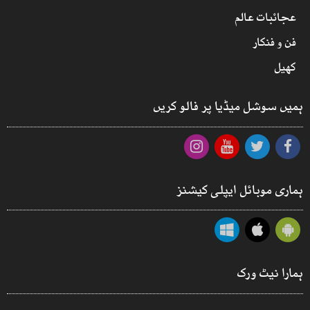
عجائبات عالم
فن و فنکار
کھیل
ہمیں سوشل میڈیا پر فالو کریں
ہماری موبائل ایپلی کیشنز
ہمارا نیٹ ورک