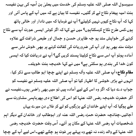
سیرسول اللہ صلی اللہ علیہ وسلم کی خدمت میں یعلیٰ بن اْمیہ کی بہن نفیسہ
بنت امیہ پیغام نکاح لے کر گئیں۔ نفیسہ کا بیان ہے کہ میں آپ کے پاس آئی اور
کہا کہ آپ نکاح کیوں نہیں کرلیتے؟ آپ نے فرمایا کہ میں نادار اور خالی ہاتھ
ہوں،کس طرح نکاح کرسکتاہوں؟ میں نے کہا کہ اگر کوئی ایسی عورت آپ سے نکاح
کرنے کی خواہش مند ہو جہ ظاہری حسن و جمال اور طبعی شرافت کے علاوہ
دولت مند بھی ہو اور آپ کی ضروریات کی کفالت کرنے پر بھی خوش دلی سے
آمادہ ہوتو آپ اس سے نکاح کرلینا پسند کریں گے؟ آپ نے دریافت کیا کہ ایسی
کون خدا کی بندی ہو سکتی ہے؟ میں نے کہا خدیجہ بنت خویلد۔
مقام ِنکاح:
آپ صلی اللہ علیہ وآلہ وسلم نے اپنے چچا ابو طالب سے ذکر کیا،
انہوں نے بڑی خوشی کا اظہار کیا تو آپ صلی اللہ علیہ وسلم نے نفیسہ کو
جواب دے دیا کہ اگر وہ اس کے لیے آمادہ ہیں تو میں بھی راضی ہوں۔نفیسہ نے
آکر حضرت خدیجہ رضی اللہ عنہا کو اس کی اطلاع دی،پھرباہمی مشاورت سے
طے ہوگیا کہ آپ اپنے خاندان کے بزرگوں کو لے کر فلاں دن میرے یہاں
آجائیں،چنانچہ حضرت حمزہ رضی اللہ عنہ اور ابوطالب اور خاندان کے دیگر اہم
شخصیات آپ رضی اللہ عنہا کے مکان پر آئے۔ اْس وقت حضرت خدیجہ رضی
اللہ عنہا کے والد زندہ نہ تھے وہ پہلے ہی فوت ہو چکے تھے۔اس لیے آپ کے چچا