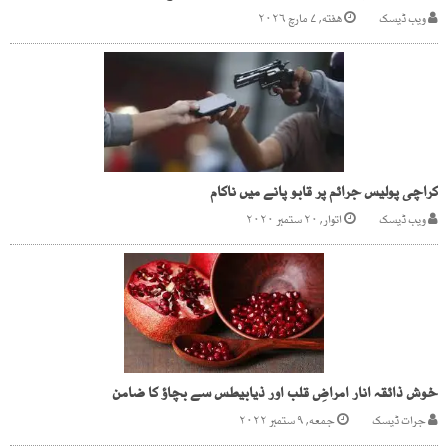
ویب ڈیسک
هفته, ۷ مارچ ۲۰۲۶
کراچی پولیس جرائم پر قابو پانے میں ناکام
ویب ڈیسک
اتوار, ۲۰ ستمبر ۲۰۲۰
خوش ذائقہ انار امراضِ قلب اور ذیابیطس سے بچاؤ کا ضامن
جرات ڈیسک
جمعه, ۹ ستمبر ۲۰۲۲