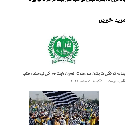
بات کروں گا، ہمارے لوگوں نے خود اسی یونٹ کو خراب کیا ہے ۔
مزید خبریں
بلدیہ کورنگی ،کرپشن میں ملوث افسران ،اہلکاروں کی فہرستیں طلب
ویب ڈیسک
بدھ, ۱۳ ستمبر ۲۰۲۳