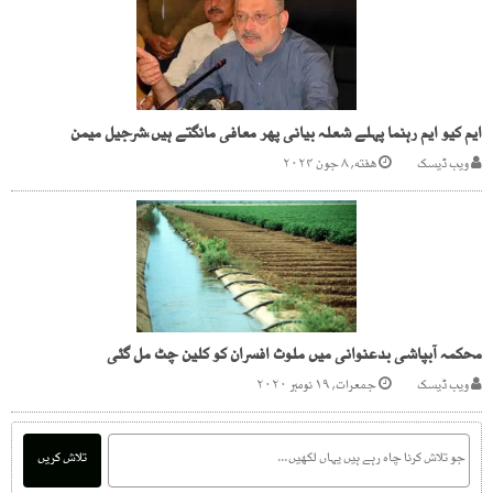
ایم کیو ایم رہنما پہلے شعلہ بیانی پھر معافی مانگتے ہیں،شرجیل میمن
ویب ڈیسک
هفته, ۸ جون ۲۰۲۴
محکمہ آبپاشی بدعنوانی میں ملوث افسران کو کلین چٹ مل گئی
ویب ڈیسک
جمعرات, ۱۹ نومبر ۲۰۲۰
تلاش کریں