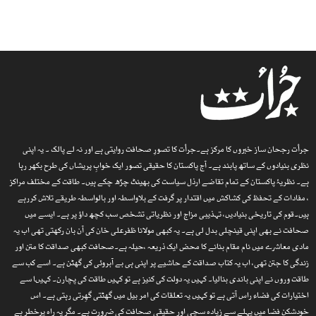
جرأت رجحان ساز خبروں کا مرکز ہے۔جرأت کا تصورِ صحافت روایتی ہے اور نہ لے پالک ۔ یہ اپنی
نظری بنیادوں کے ساتھ پابند ہے۔ آج پاکستان کا حقیقی تصور ایک خوابِ پریشاں کی طرح بکھر رہا
ہے۔ نظریۂ پاکستان کے تمام تقاضے ارذل سیاست کی بھینٹ چڑھ چکے ہیں۔ طاقت کے مختلف مراکز
، مفادات کے تحفظ کی کشاکش میں اقتدار پر گرفت کے بلاواسطہ اور بالواسطہ طریقے تلاش کررہے
ہیں۔قوم کی تاریخی بنیادیں، تہذیبی مزاج اور نظریاتی تشخص سب کچھ داؤ پر ہے۔ ایسے میں
صحافت نے بھی اپنی قینچلی بدل لی ہے۔ یہ کبھی مولانا ظفرعلی خان کی آن بان رکھتی تھی اب یہ
مادی معاشرے میں نام مقام بنانے کا محض ایک ذریعہ ،حیلہ ہے۔صحافت کبھی صداقت کا متن اور
زندگی کا جتن تھی، اب یہ کتاب صداقت کے حاشیے پر اپنی ہی بے آبروئی کی گھٹن ہے۔ اسے کب سے
طاقت وروں نے اپنی باندی بنالیا۔ کہیں یہ دولت کی کنیز ہے تو کہیں طاقت کی پچارن۔ کہیںا سے
اختیارات کی فضاء راس آتی ہے تو کہیں یہ تعلقات کی امر بیل میں گھٹتی گھِرتی رہتی ہے۔ اس
خودشکن فضا میں پہلے سے زیادہ سچی اور حقیقی صحافت کی ضرورت ہے۔ مگر یہ راہ پرخطر ہے