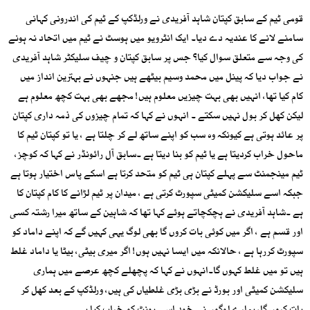
قومی ٹیم کے سابق کپتان شاہد آفریدی نے ورلڈکپ کے ٹیم کی اندرونی کہانی
سامنے لانے کا عندیہ دے دیا۔ ایک انٹرویو میں ہوسٹ نے ٹیم میں اتحاد نہ ہونے
کی وجہ سے متعلق سوال کیا؟ جس پر سابق کپتان و چیف سلیکٹر شاہد آفریدی
نے جواب دیا کہ پینل میں محمد وسیم بیٹھے ہیں جنہوں نے بہترین انداز میں
کام کیا تھا، انہیں بھی بہت چیزیں معلوم ہیں! مجھے بھی بہت کچھ معلوم ہے
لیکن کھل کر بول نہیں سکتے ۔ انہوں نے کہا کہ تمام چیزوں کی ذمہ داری کپتان
پر عائد ہوتی ہے کیونکہ وہ سب کو اپنے ساتھ لے کر چلتا ہے ، یا تو کپتان ٹیم کا
ماحول خراب کردیتا ہے یا ٹیم کو بنا دیتا ہے ۔سابق آل رائونڈر نے کہا کہ کوچز،
ٹیم مینجمنٹ سے پہلے کپتان ہی ٹیم کو متحد کرتا ہے اسکے پاس اختیار ہوتا ہے
جبکہ اسے سلیکشن کمیٹی سپورٹ کرتی ہے ، میدان پر ٹیم لڑانے کا کام کپتان کا
ہے ۔شاہد آفریدی نے ہچکچاتے ہوئے کہا تھا کہ شاہین کے ساتھ میرا رشتہ کسی
اور قسم ہے ، اگر میں کوئی بات کروں گا بھی لوگ یہی کہیں گے کہ اپنے داماد کو
سپورٹ کررہا ہے ، حالانکہ میں ایسا نہیں ہوں! اگر میری بیٹی، بیٹا یا داماد غلط
ہیں تو میں غلط کہوں گا۔انہوں نے کہا کہ پچھلے کچھ عرصے میں ہماری
سلیکشن کمیٹی اور بورڈ نے بڑی بڑی غلطیاں کی ہیں، ورلڈکپ کے بعد کھل کر