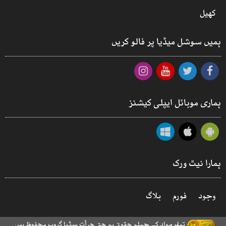
کھیل
ہمیں سوشل میڈیا پر فالو کریں
ہماری موبائل ایپلی کیشنز
ہمارا نیٹ ورک
وجود
فورم
بلاگ
© 2026 - تمام مواد کے جملہ حقوق بہ حق جرأت میڈیا گروپ محفوظ ہیں