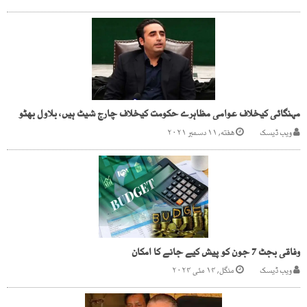
مہنگائی کیخلاف عوامی مظاہرے حکومت کیخلاف چارج شیٹ ہیں، بلاول بھٹو
ویب ڈیسک
هفته, ۱۱ دسمبر ۲۰۲۱
وفاقی بجٹ 7 جون کو پیش کیے جانے کا امکان
ویب ڈیسک
منگل, ۱۴ مئی ۲۰۲۴