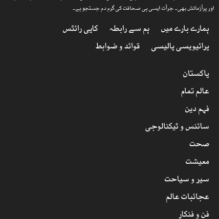
اور پرآزمائش بھی۔ جرأت ایسی ہی صحافت کی گرم دم جستجو ہے۔
ہمارے بارے میں
ہم سے رابطہ
کاپی رائٹس
پرائیویسی پالیسی
قوائد و ضوابط
پاکستان
عالم تمام
فہم دین
سائنس و ٹیکنالوجی
صحت
معیشت
سیر و سیاحت
عجائبات عالم
فن و فنکار