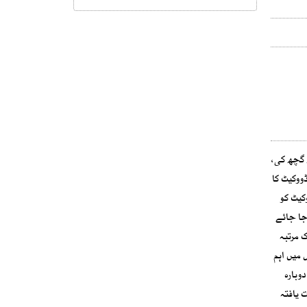
س ایڈووکیٹ سے پوچھ گچھ کی،
ووکیٹ کا
کیٹ کو
جا جائے
 مرتبہ
 میں اہم
وبارہ
 یافتہ