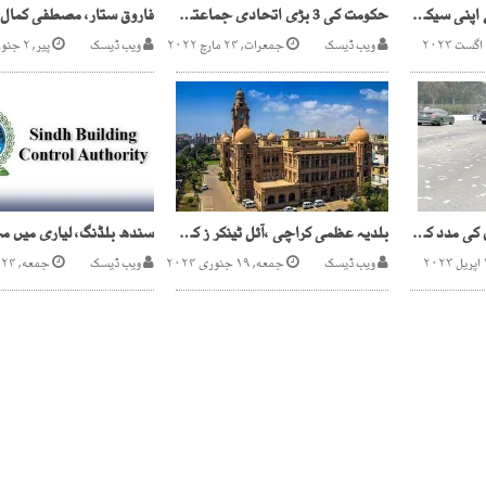
پاکستان الزام کے بجائے اپنی سیکیورٹی پر توجہ دے ، افغان طالبان
حکومت کی 3 بڑی اتحادی جماعتوں کا اپوزیشن کی حمایت کا فیصلہ، 25 مارچ کو اعلان متوقع
ویب ڈیسک
جمعرات, ۲۴ مارچ ۲۰۲۲
ویب ڈیسک
پیر, ۲ جنوری ۲۰۲۳
امریکی شہری نے لوگوں کی مدد کے لیے دو لاکھ ڈالر شاہراہ پر پھینک دیے
بلدیہ عظمی کراچی ،آئل ٹینکر ز کو پارکنگ فیس معاف، یومیہ لاکھوں روپے رشوت وصولی
ویب ڈیسک
جمعه, ۱۹ جنوری ۲۰۲۴
ویب ڈیسک
جمعه, ۲۴ اپریل ۲۰۲۶