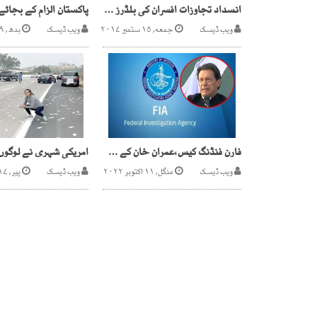
انسداد تجاوزات افسران کی بلڈرز سے لوٹ مار، سرکاری خزانے کو چونا لگانے لگے
ویب ڈیسک
جمعه, ۱۵ ستمبر ۲۰۱۷
ویب ڈیسک
بدھ, ۹ اگست ۲۰۲۳
فارن فنڈنگ کیس،عمران خان کے خلاف مقدمہ درج،گرفتاری کی تیاری
ویب ڈیسک
منگل, ۱۱ اکتوبر ۲۰۲۲
ویب ڈیسک
پیر, ۱۷ اپریل ۲۰۲۳