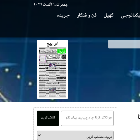
جمعرات, ۶ اگست ۲۰۲۶
کنالوجی
کھیل
فن و فنکار
جریدہ
ای پیج
تلاش کریں