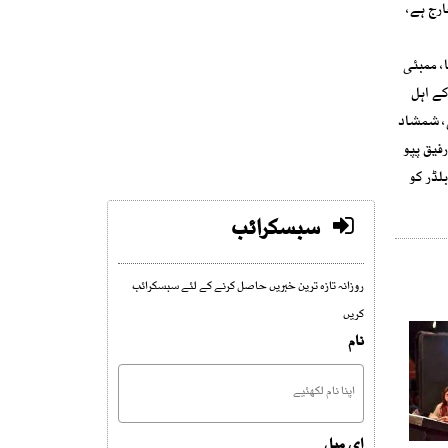
ارج ہے،
ایا، ممبئی
کے اہل
ی، شمشاد
کنان انصار، کامران، رفیق پپو
 کو قتل کرایا، 2014 میں سرفراز باڈی بلڈر کو
سبسکرائب
روزانہ تازہ ترین خبریں حاصل کرنے کے لئے سبسکرائب
کریں
نام
ای میل