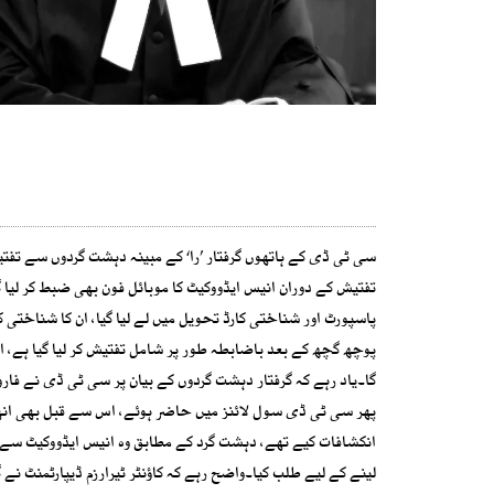
تفتیش کے دوران انیس ایڈووکیٹ کا موبائل فون بھی ضبط کر لیا
پاسپورٹ اور شناختی کارڈ تحویل میں لے لیا گیا، ان کا شناختی ک
پوچھ گچھ کے بعد باضابطہ طور پر شامل تفتیش کر لیا گیا ہے، ا
گا۔یاد رہے کہ گرفتار دہشت گردوں کے بیان پر سی ٹی ڈی نے فار
پھر سی ٹی ڈی سول لائنز میں حاضر ہوئے، اس سے قبل بھی انھیں
انکشافات کیے تھے، دہشت گرد کے مطابق وہ انیس ایڈووکیٹ سے ب
لینے کے لیے طلب کیا۔واضح رہے کہ کاؤنٹر ٹیرارزم ڈیپارٹمنٹ نے 