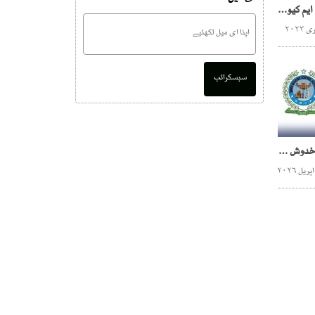
فاروق ستار، مصطفی کمال ایم کیو ایم میں شمولیت پر آمادہ ہوگئے،گورنر سندھ
سبسکرائب
سندھ بلڈنگ، لیاری میں مخدوش عمارتوں پر غیر قانونی اضافی منزلیں