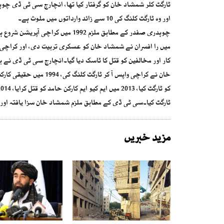
ٹارگٹ کلر شمشاد خان کو گرفتار کیا تھا، انچارج سی ٹی ڈی چوہدری 
اور وہ ٹارگٹ کلنگ کی 10 سے زائد وارداتوں میں ملوث ہے۔
چوہدری صفدر کے مطابق ملزم 1992 می
میں را افسران نے شمشاد خان کو عسکری تربیت دی، اور کراچی م
کار اور مخالفین کو قتل کا ٹاسک دیا گیا۔انچارج سی ٹی ڈی نے ب
ٹارگٹ کیا۔سی ٹی ڈی کے مطابق ملزم شمشاد خان سزا یافتہ اور 2 مرتبہ جیل بھی جا چکا ہے۔
مزید خبریں