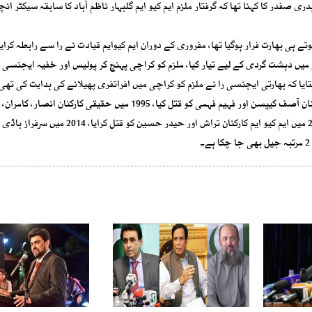
صفدر کا کہنا تھا کہ گرفتار ملزم ایم کیو ایم گلبہار ناظم آباد کا سابقہ سیکٹر انچ
ں کراچی آپریشن شروع ہوتے ہی بھارت فرار ہوگیا تھا، مفروری کے دوران ایم کیوایم قیادت نے را سے رابطہ کر
یں دہشت گردی کے لیے تیار کیا، ملزم کو کراچی پہنچ کر پولیس اور خفیہ ایجنسی 
تایا کہ بھارتی ایجنسی را نے ملزم کو کراچی میں افراتفری پھیلانے کی ہدایت کی تھ
خان نے کراچی واپس آ کر ٹارگٹ کلنگ کی، 1994 میں حقیقی کارکنان آصف کیپسن اور فہیم فہمی کو قتل کیا، 1995 میں حقیقی کار
کو ٹارگٹ کیا، 2013 میں ایم کیو ایم کارکن حامد کو قتل کرایا، 2014 میں ایم کیو ایم کارکنان تراش اور حیدر حسین