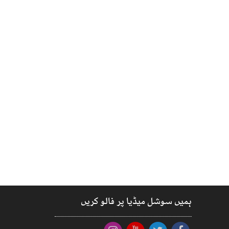
ہمیں سوشل میڈیا پر فالو کریں