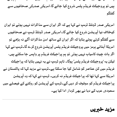
ہیں تو پروجیکٹ فریڈم پلس شروع کیا جائے گا،امریکی صدرکی صحافیوں سے
گفتگو
امریکی صدر ڈونلڈ ٹرمپ نے کہا ہے کہ اگر ایران سے مذاکرات نہیں ہوتے تو ایران
کیخلاف نیا آپریشن شروع کیا جائے گا۔امریکی صدر ڈونلڈ ٹرمپ نے صحافیوں
سے گفتگو کرتے ہوئے بتایا کہ اگر ایران کے ساتھ امن مذاکرات آگے نہ بڑھے تو
امریکا آبنائے ہرمز میں پروجیکٹ فریڈم پلس آپریشن شروع کرے گا۔ٹرمپ نے کہا
اگر بات چیت کامیاب نہیں ہوتی تو ہم پراجیکٹ فریڈم پر واپس جا سکتے ہیں،
لیکن یہ ‘پروجیکٹ فریڈم پلس’ ہوگا۔ تاہم ٹرمپ نے یہ نہیں بتایا کہ پراجیکٹ
فریڈم میں کن عناصر کو شامل کیا جا سکتا ہے۔ٹرمپ نے مزید کہا کہ پاکستان نے
امریکا سے کہا تھا کہ پراجیکٹ فریڈم نہ کریں۔ ٹرمپ نے کہا کہ وہ آپریشن
پراجیکٹ فریڈم کو موقوف کر دیں گے۔ٹرمپ کے آپریشن کو روکنے کے فیصلے میں
سعودی عرب کے دبا نے بھی کردار ادا کیا ہے۔
مزید خبریں