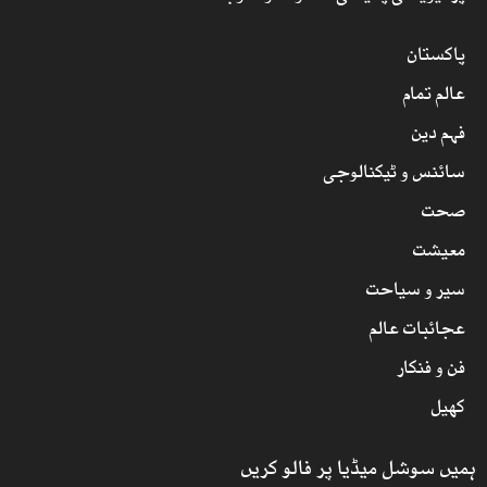
پاکستان
عالم تمام
فہم دین
سائنس و ٹیکنالوجی
صحت
معیشت
سیر و سیاحت
عجائبات عالم
فن و فنکار
کھیل
ہمیں سوشل میڈیا پر فالو کریں