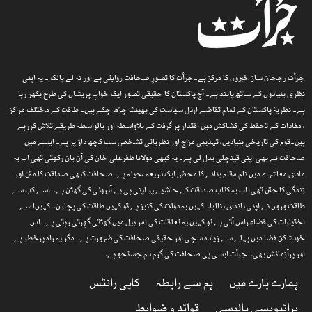
جرأت رجحان ساز خبروں کا مرکز ہے۔جرأت کا تصورِ صحافت روایتی ہے اور نہ لے پالک ۔ یہ اپنی
نظری بنیادوں کے ساتھ پابند ہے۔ آج پاکستان کا حقیقی تصور ایک خوابِ پریشاں کی طرح بکھر رہا
ہے۔ نظریۂ پاکستان کے تمام تقاضے ارذل سیاست کی بھینٹ چڑھ چکے ہیں۔ طاقت کے مختلف مراکز
، مفادات کے تحفظ کی کشاکش میں اقتدار پر گرفت کے بلاواسطہ اور بالواسطہ طریقے تلاش کررہے
ہیں۔قوم کی تاریخی بنیادیں، تہذیبی مزاج اور نظریاتی تشخص سب کچھ داؤ پر ہے۔ ایسے میں
صحافت نے بھی اپنی قینچلی بدل لی ہے۔ یہ کبھی مولانا ظفرعلی خان کی آن بان رکھتی تھی اب یہ
مادی معاشرے میں نام مقام بنانے کا محض ایک ذریعہ ،حیلہ ہے۔صحافت کبھی صداقت کا متن اور
زندگی کا جتن تھی، اب یہ کتاب صداقت کے حاشیے پر اپنی ہی بے آبروئی کی گھٹن ہے۔ اسے کب سے
طاقت وروں نے اپنی باندی بنالیا۔ کہیں یہ دولت کی کنیز ہے تو کہیں طاقت کی پچارن۔ کہیںا سے
اختیارات کی فضاء راس آتی ہے تو کہیں یہ تعلقات کی امر بیل میں گھٹتی گھِرتی رہتی ہے۔ اس
خودشکن فضا میں پہلے سے زیادہ سچی اور حقیقی صحافت کی ضرورت ہے۔ مگر یہ راہ پرخطر ہے
اور پرآزمائش بھی۔ جرأت ایسی ہی صحافت کی گرم دم جستجو ہے۔
ہمارے بارے میں
ہم سے رابطہ
کاپی رائٹس
پرائیویسی پالیسی
قوائد و ضوابط