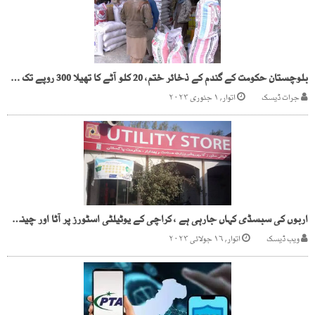
بلوچستان حکومت کے گندم کے ذخائر ختم، 20 کلو آٹے کا تھیلا 300 روپے تک مہنگا
جرات ڈیسک
اتوار, ۱ جنوری ۲۰۲۳
اربوں کی سبسڈی کہاں جارہی ہے ، کراچی کے یوٹیلٹی اسٹورز پر آٹا اور چینی ناپید
ویب ڈیسک
اتوار, ۱۶ جولائی ۲۰۲۳