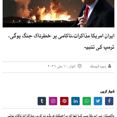
ایران امریکا مذاکرات،ناکامی پر خطرناک جنگ ہوگی،
ٹرمپ کی تنبیہ
ویب ڈیسک
اتوار, ۱۰ مئی ۲۰۲۶
شیئر کریں
پاکستان نے امریکا سے کہا تھا کہ پراجیکٹ فریڈم نہ کریں،مذاکرات ناکام ہوتے