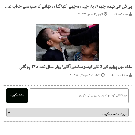
پی ٹی آئی نہیں چھوڑ رہا، جہاں مجھے رکھا گیا وہ تھانے کا سب سے خراب علاقہ تھا، چوہدری پرویز الہٰی
ویب ڈیسک
اتوار, ۴ جون ۲۰۲۳
ملک میں پولیو کے 3 نئے کیسز سامنے آگئے' رواں سال تعداد 17 ہو گئی
Author One
اتوار, ۲۷ جولائی ۲۰۲۵
تلاش کریں