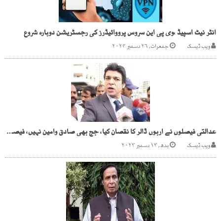
انٹر نیٹ اسپیڈ ،وی پی این سروس پرووائیڈرز کی رجسٹریشن دوبارہ شروع
ویب ڈیسک
جمعرات, ۲۶ دسمبر ۲۰۲۴
عدالتی فیصلوں نے اربوں ڈالر کا نقصان کیا، جج بھی صادق وامین نہیں، فیصل واوڈا
ویب ڈیسک
بدھ, ۱۳ دسمبر ۲۰۲۳