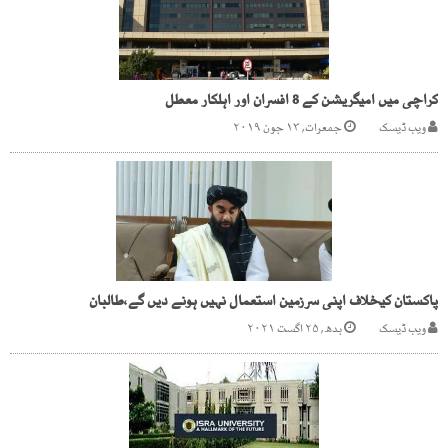
کراچی میں امیگریشن کے 8 افسران اور اہلکار معطل
ویب ڈیسک
جمعرات, ۱۳ جون ۲۰۱۹
پاکستان کیخلاف اپنی سرزمین استعمال نہیں ہونے دیں گے،طالبان
ویب ڈیسک
بدھ, ۲۵ اگست ۲۰۲۱