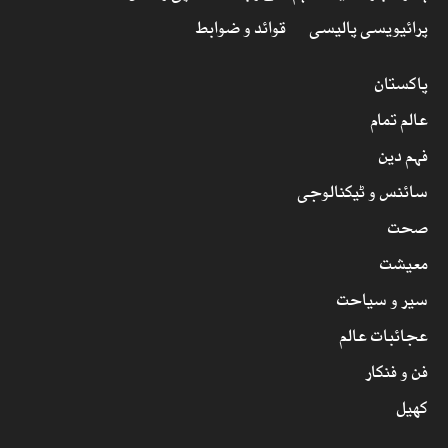
پرائیویسی پالیسی
قوائد و ضوابط
پاکستان
عالم تمام
فہم دین
سائنس و ٹیکنالوجی
صحت
معیشت
سیر و سیاحت
عجائبات عالم
فن و فنکار
کھیل