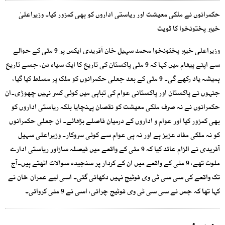
حکمرانوں نے ملکی معیشت اور ریاستی اداروں کو بھی کمزور کیا۔ وزیراعلیٰ
خیبر پختونخوا کا ٹویٹ
وزیراعلی خیبر پختونخوا محمد سہیل خان آفریدی ایکس پر 9 مئی کے حوالے
سے اپنے پیغام میں کہا کہ 9 مئی پاکستان کی تاریخ کا ایک سیاہ دن، جسے تاریخ
ہمیشہ یاد رکھے گی۔ 9 مئی کے بعد جعلی حکمرانوں کو ملک پر مسلط کیا گیا،
جنہوں نے پاکستان اور پاکستانی عوام کی تباہی میں کوئی کسر نہیں چھوڑی۔ان
حکمرانوں نے نہ صرف ملکی معیشت کو نقصان پہنچایا بلکہ ریاستی اداروں کو
بھی کمزور کیا اور عوام و اداروں کے درمیان فاصلے بڑھائے۔ ان جعلی حکمرانوں
کو نہ ملکی مفاد عزیز ہے اور نہ ہی عوام سے کوئی سروکار۔ وزیراعلی سہیل
آفریدی نے الزام عائد کیا کہ 9 مئی کے واقعے میں فیصلہ سازاور ریاستی ادارے
ملوث تھے، 9 مئی کے واقعے میں ان کے کردار پر سنجیدہ سوالات اٹھتے ہیں۔آج
تک واقعے کی سی سی ٹی وی فوٹیج نہیں دکھائی گئی۔ اسی لیے عمران خان نے
کہا تھا کہ جس نے سی سی ٹی وی فوٹیج چرائی، اسی نے 9 مئی کروائی۔