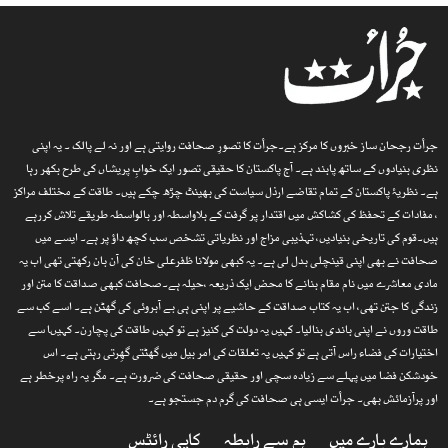
جرأت رجحان ساز خبروں کا مرکز ہے۔جرأت کا تصورِ صحافت روایتی ہے اور نہ لے پالک ۔ یہ اپنی
نظری بنیادوں کے ساتھ پابند ہے۔ آج پاکستان کا حقیقی تصور ایک خوابِ پریشاں کی طرح بکھر رہا
ہے۔ نظریۂ پاکستان کے تمام تقاضے ارذل سیاست کی بھینٹ چڑھ چکے ہیں۔ طاقت کے مختلف مراکز
، مفادات کے تحفظ کی کشاکش میں اقتدار پر گرفت کے بلاواسطہ اور بالواسطہ طریقے تلاش کررہے
ہیں۔قوم کی تاریخی بنیادیں، تہذیبی مزاج اور نظریاتی تشخص سب کچھ داؤ پر ہے۔ ایسے میں
صحافت نے بھی اپنی قینچلی بدل لی ہے۔ یہ کبھی مولانا ظفرعلی خان کی آن بان رکھتی تھی اب یہ
مادی معاشرے میں نام مقام بنانے کا محض ایک ذریعہ ،حیلہ ہے۔صحافت کبھی صداقت کا متن اور
زندگی کا جتن تھی، اب یہ کتاب صداقت کے حاشیے پر اپنی ہی بے آبروئی کی گھٹن ہے۔ اسے کب سے
طاقت وروں نے اپنی باندی بنالیا۔ کہیں یہ دولت کی کنیز ہے تو کہیں طاقت کی پچارن۔ کہیںا سے
اختیارات کی فضاء راس آتی ہے تو کہیں یہ تعلقات کی امر بیل میں گھٹتی گھِرتی رہتی ہے۔ اس
خودشکن فضا میں پہلے سے زیادہ سچی اور حقیقی صحافت کی ضرورت ہے۔ مگر یہ راہ پرخطر ہے
اور پرآزمائش بھی۔ جرأت ایسی ہی صحافت کی گرم دم جستجو ہے۔
ہمارے بارے میں
ہم سے رابطہ
کاپی رائٹس