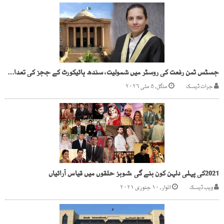
جسٹس ثمن رفعت کی روسٹر میں شمولیت، سندھ ہائیکورٹ کے ججز کی تعداد 33 ہو گئی
جرات ڈیسک
منگل, ۵ مئی ۲۰۲۶
2021کی پہلی دلہن کون بنے گی ،شوبز حلقوں میں قیاس آرائیاں
ویب ڈیسک
اتوار, ۱۰ جنوری ۲۰۲۱