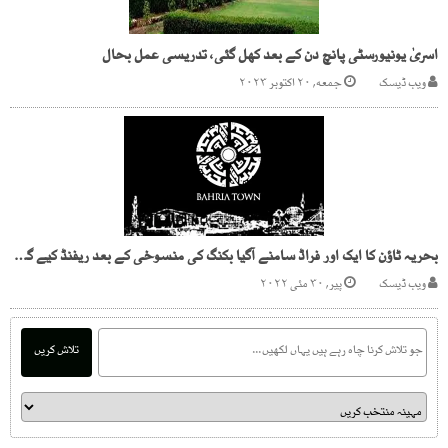
اسریٰ یونیورسٹی پانچ دن کے بعد کھل گئی، تدریسی عمل بحال
ویب ڈیسک
جمعه, ۲۰ اکتوبر ۲۰۲۳
بحریہ ٹاؤن کا ایک اور فراڈ سامنے آگیا بکنگ کی منسوخی کے بعد ریفنڈ کیے گئے چیک باؤنس ہو گئے
ویب ڈیسک
پیر, ۳۰ مئی ۲۰۲۲
تلاش کریں