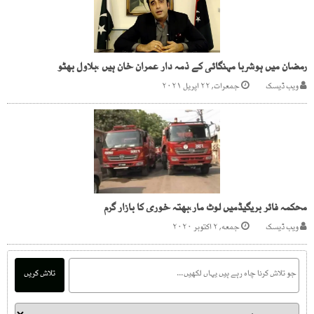
رمضان میں ہوشربا مہنگائی کے ذمہ دار عمران خان ہیں ،بلاول بھٹو
ویب ڈیسک
جمعرات, ۲۲ اپریل ۲۰۲۱
محکمہ فائر بریگیڈمیں لوٹ مار،بھتہ خوری کا بازار گرم
ویب ڈیسک
جمعه, ۲ اکتوبر ۲۰۲۰
تلاش کریں