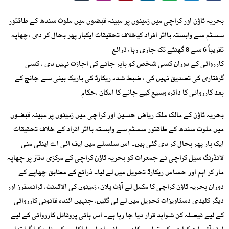
بحریہ ٹاؤن اور کراچی میں زمینوں پر مبینہ قبضوں میں ملوث سندھ کے طاقتور
سسٹم سے وابستہ بااثر افراد کیخلاف تحقیقات ایکبار پھر بحال کر دی ،چھاپہ
تقریباً 6 سے 8 گھنٹے تک جاری رہا، ذرائع
کارروائی کے دوران کسی شخص کو باہر جانے کی اجازت نہیں دی ، کسی
گرفتاری کی تصدیق نہیں کی ، ضبط شدہ ریکارڈ کی باریک بینی سے جانچ کے
بعد کارروائی کا دائرہ وسیع کیے جانے کا امکان ،حکام
بحریہ ٹاؤن کے مالک ملک ریاض حسین اور کراچی میں زمینوں پر مبینہ قبضوں
میں ملوث سندھ کے طاقتور سسٹم سے وابستہ بااثر افراد کے خلاف تحقیقات
ایک بار پھر بحال کر دی گئی ہیں۔ اس سلسلے میں ایف آئی اے اینٹی منی
لانڈرنگ سیل کراچی نے جمعرات کو بحریہ ٹاؤن کراچی کے مرکزی دفتر پر چھاپہ
مار کر اہم اور حساس ریکارڈ تحویل میں لے لیا۔ ذرائع کے مطابق چھاپے کے
دوران بحریہ ٹاؤن کراچی کا مکمل لے آؤٹ پلان، زمینوں کی الاٹمنٹ، ٹرانسفرز اور
دیگر کلیدی دستاویزات تحویل میں لے لی گئیں، جنہیں آئندہ قانونی کارروائی
کے لیے فیصلہ کن شواہد قرار دیا جا رہا ہے۔ اس ہائی پروفائل کارروائی کے لیے