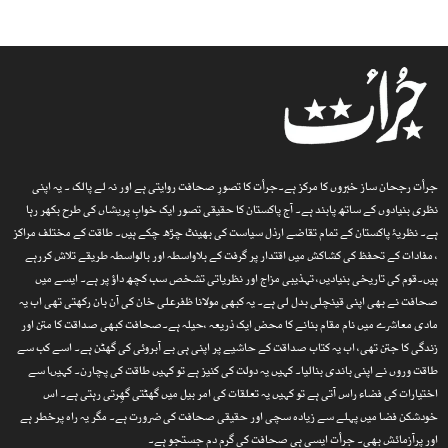
جرأت رجحان ساز خبروں کا مرکز ہے۔جرأت کا تصورِ صحافت روایتی ہے اور نہ لے پالک ۔ یہ اپنی
نظری بنیادوں کے ساتھ پابند ہے۔ آج پاکستان کا حقیقی تصور ایک خوابِ پریشاں کی طرح بکھر رہا
ہے۔ نظریۂ پاکستان کے تمام تقاضے ارذل سیاست کی بھینٹ چڑھ چکے ہیں۔ طاقت کے مختلف مراکز
، مفادات کے تحفظ کی کشاکش میں اقتدار پر گرفت کے بلاواسطہ اور بالواسطہ طریقے تلاش کررہے
ہیں۔قوم کی تاریخی بنیادیں، تہذیبی مزاج اور نظریاتی تشخص سب کچھ داؤ پر ہے۔ ایسے میں
صحافت نے بھی اپنی قینچلی بدل لی ہے۔ یہ کبھی مولانا ظفرعلی خان کی آن بان رکھتی تھی اب یہ
مادی معاشرے میں نام مقام بنانے کا محض ایک ذریعہ ،حیلہ ہے۔صحافت کبھی صداقت کا متن اور
زندگی کا جتن تھی، اب یہ کتاب صداقت کے حاشیے پر اپنی ہی بے آبروئی کی گھٹن ہے۔ اسے کب سے
طاقت وروں نے اپنی باندی بنالیا۔ کہیں یہ دولت کی کنیز ہے تو کہیں طاقت کی پچارن۔ کہیںا سے
اختیارات کی فضاء راس آتی ہے تو کہیں یہ تعلقات کی امر بیل میں گھٹتی گھِرتی رہتی ہے۔ اس
خودشکن فضا میں پہلے سے زیادہ سچی اور حقیقی صحافت کی ضرورت ہے۔ مگر یہ راہ پرخطر ہے
اور پرآزمائش بھی۔ جرأت ایسی ہی صحافت کی گرم دم جستجو ہے۔