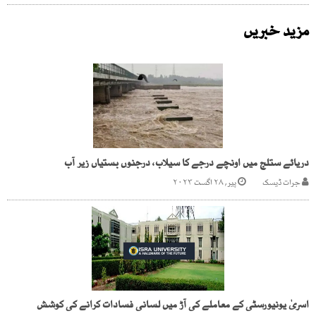
مزید خبریں
دریائے ستلج میں اونچے درجے کا سیلاب، درجنوں بستیاں زیر آب
جرات ڈیسک
پیر, ۲۸ اگست ۲۰۲۳
اسریٰ یونیورسٹی کے معاملے کی آڑ میں لسانی فسادات کرانے کی کوشش