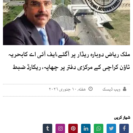
ملک ریاض دوبارہ ریڈار پر آگئے،ایف آئی اے کابحریہ
ٹاؤن کراچی کے مرکزی دفتر پر چھاپہ، ریکارڈ ضبط
ویب ڈیسک
هفته, ۱۰ جنوری ۲۰۲۶
شیئر کریں