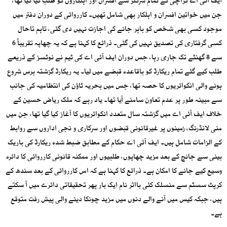
ایف آئی اے کراچی کے تمام سرکلز سے افسران اور اہلکاروں کو طلب کیا گیا تھا،
جن میں خواتین افسران و اہلکار بھی شامل تھیں۔ کارروائی کے دوران دفتر میں
موجود کسی بھی شخص کو باہر جانے کی اجازت نہیں دی گئی، تاہم تاحال
کسی گرفتاری کی تصدیق نہیں کی گئی۔ ذرائع کا کہنا ہے کہ یہ چھاپہ تقریباً 6
سے 8 گھنٹے تک جاری رہا، جس دوران ایف آئی اے کی ٹیم نے نوٹسز کے ذریعے
طلب کیے گئے تمام ریکارڈ کو باقاعدہ قبضے میں لیا۔ یہ ریکارڈ گزشتہ برس شروع
ہونے والی انکوائریوں کا حصہ تھا، جس میں بحریہ ٹاؤن کی انتظامیہ کی جانب
سے مبینہ طور پر عدم تعاون سامنے آیا تھا۔ یاد رہے کہ ملک ریاض حسین کے
خلاف ایف آئی اے میں گزشتہ سال متعدد انکوائریوں کا آغاز کیا گیا تھا، جن میں
منی لانڈرنگ، زمینوں پر غیرقانونی قبضوں اور سرکاری و نجی اداروں سے روابط
کے الزامات شامل ہیں۔ ایف آئی اے حکام کے مطابق ضبط شدہ ریکارڈ کی باریک
بینی سے جانچ کے بعد مزید چھاپوں، طلبیوں اور ممکنہ قانونی کارروائی کا دائرہ
وسیع کیے جانے کا امکان ہے۔ ذرائع کا کہنا ہے کہ اس کارروائی کے بعد سندھ کے
کرپٹ سسٹم سے منسلک کئی بااثر نام ایک بار پھر تحقیقاتی دائرے میں آ سکتے
ہیں، جبکہ کیس میں آنے والے دنوں میں مزید چونکا دینے والی پیش رفت متوقع
ہے۔