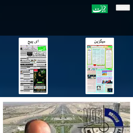
menu
میگزین
ای پیج