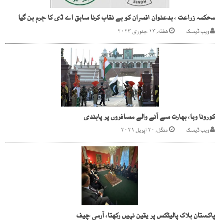
محکمہ زراعت ، بدعنوان افسران کو بے نقاب کرنا سابق اے ڈی کا جرم بن گیا
ویب ڈیسک
هفته, ۱۳ جنوری ۲۰۲۴
کورونا وبا، بھارت سے آنے والے مسافروں پر پابندی
ویب ڈیسک
منگل, ۲۰ اپریل ۲۰۲۱
پاکستان بلاک پالیٹکس پر یقین نہیں رکھتا، آرمی چیف