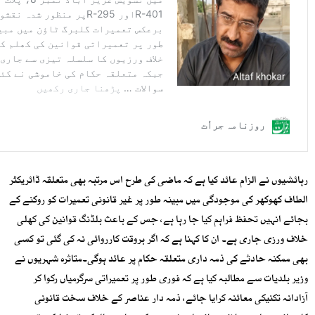
رہائشیوں نے الزام عائد کیا ہے کہ ماضی کی طرح اس مرتبہ بھی متعلقہ ڈائریکٹر
الطاف کھوکھر کی موجودگی میں مبینہ طور پر غیر قانونی تعمیرات کو روکنے کے
بجائے انہیں تحفظ فراہم کیا جا رہا ہے، جس کے باعث بلڈنگ قوانین کی کھلی
خلاف ورزی جاری ہے۔ ان کا کہنا ہے کہ اگر بروقت کارروائی نہ کی گئی تو کسی
بھی ممکنہ حادثے کی ذمہ داری متعلقہ حکام پر عائد ہوگی۔متاثرہ شہریوں نے
وزیر بلدیات سے مطالبہ کیا ہے کہ فوری طور پر تعمیراتی سرگرمیاں رکوا کر
آزادانہ تکنیکی معائنہ کرایا جائے، ذمہ دار عناصر کے خلاف سخت قانونی