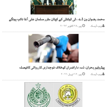
محمد رضوان ون ڈے ، ٹی ٹوئنٹی کے کپتان مقرر،سلمان علی آغا نائب ہونگے
ویب ڈیسک
پیر, ۲۸ اکتوبر ۲۰۲۴
پیٹرولیم بحران، ذمہ دارافسران کیخلاف فوجداری کارروائی کافیصلہ
ویب ڈیسک
پیر, ۱۲ اپریل ۲۰۲۱