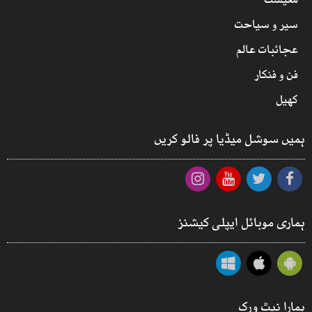
معیشت
سیر و سیاحت
عجائبات عالم
فن و فنکار
کھیل
ہمیں سوشل میڈیا پر فالو کریں
ہماری موبائل ایپلی کیشنز
ہمارا نیٹ ورک