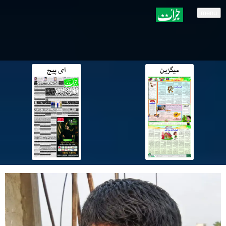
menu
میگزین
ای پیج