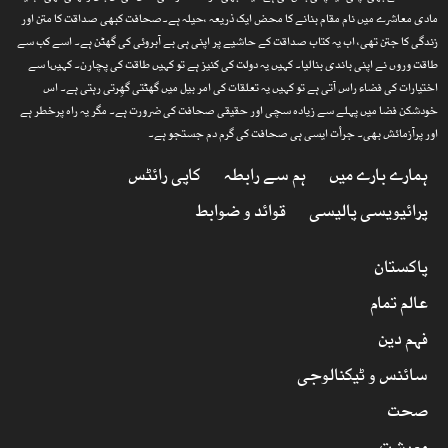
مادی معاشرے میں نام مقام بنانے کا محض ایک ذریعہ ،حیلہ ہے۔صحافت کبھی صداقت کا متن اور
زندگی کا جتن تھی، اب یہ کتاب صداقت کے حاشیے پر اپنی ہی بے آبروئی کی گھٹن ہے۔ اسے کب سے
طاقت وروں نے اپنی باندی بنالیا۔ کہیں یہ دولت کی کنیز ہے تو کہیں طاقت کی پچارن۔ کہیںا سے
اختیارات کی فضاء راس آتی ہے تو کہیں یہ تعلقات کی امر بیل میں گھٹتی گھِرتی رہتی ہے۔ اس
خودشکن فضا میں پہلے سے زیادہ سچی اور حقیقی صحافت کی ضرورت ہے۔ مگر یہ راہ پرخطر ہے
اور پرآزمائش بھی۔ جرأت ایسی ہی صحافت کی گرم دم جستجو ہے۔
ہمارے بارے میں
ہم سے رابطہ
کاپی رائٹس
پرائیویسی پالیسی
قوائد و ضوابط
پاکستان
عالم تمام
فہم دین
سائنس و ٹیکنالوجی
صحت