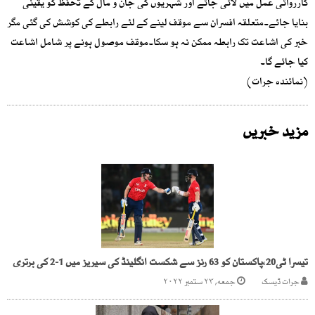
کارروائی عمل میں لائی جائے اور شہریوں کی جان و مال کے تحفظ کو یقینی
بنایا جائے۔متعلقہ افسران سے موقف لینے کے لئے رابطے کی کوشش کی گئی مگر
خبر کی اشاعت تک رابطہ ممکن نہ ہو سکا۔موقف موصول ہونے پر شامل اشاعت
کیا جائے گا۔
(نمائندہ جرات)
مزید خبریں
تیسرا ٹی20،پاکستان کو 63 رنز سے شکست انگلینڈ کی سیریز میں 1-2 کی برتری
جرات ڈیسک
جمعه, ۲۳ ستمبر ۲۰۲۲