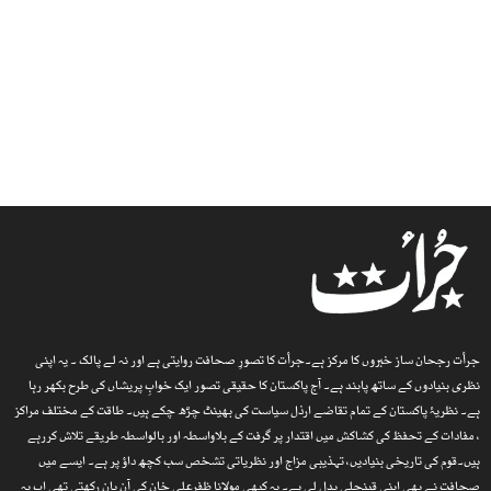
جرأت رجحان ساز خبروں کا مرکز ہے۔جرأت کا تصورِ صحافت روایتی ہے اور نہ لے پالک ۔ یہ اپنی
نظری بنیادوں کے ساتھ پابند ہے۔ آج پاکستان کا حقیقی تصور ایک خوابِ پریشاں کی طرح بکھر رہا
ہے۔ نظریۂ پاکستان کے تمام تقاضے ارذل سیاست کی بھینٹ چڑھ چکے ہیں۔ طاقت کے مختلف مراکز
، مفادات کے تحفظ کی کشاکش میں اقتدار پر گرفت کے بلاواسطہ اور بالواسطہ طریقے تلاش کررہے
ہیں۔قوم کی تاریخی بنیادیں، تہذیبی مزاج اور نظریاتی تشخص سب کچھ داؤ پر ہے۔ ایسے میں
صحافت نے بھی اپنی قینچلی بدل لی ہے۔ یہ کبھی مولانا ظفرعلی خان کی آن بان رکھتی تھی اب یہ