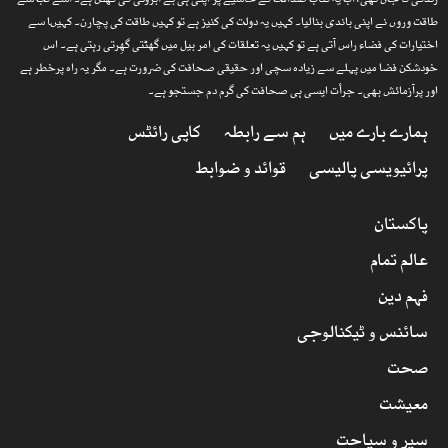
زندگی کا جتن تھی، اب یہ کتاب صداقت کے حاشیے پر اپنی ہی بے آبروئی کی گھٹن ہے۔ اسے کب سے
طاقت وروں نے اپنی باندی بنالیا۔ کہیں یہ دولت کی کنیز ہے تو کہیں طاقت کی پچارن۔ کہیںا سے
اختیارات کی فضاء راس آتی ہے تو کہیں یہ تعلقات کی امر بیل میں گھٹتی گھِرتی رہتی ہے۔ اس
خودشکن فضا میں پہلے سے زیادہ سچی اور حقیقی صحافت کی ضرورت ہے۔ مگر یہ راہ پرخطر ہے
اور پرآزمائش بھی۔ جرأت ایسی ہی صحافت کی گرم دم جستجو ہے۔
ہمارے بارے میں
ہم سے رابطہ
کاپی رائٹس
پرائیویسی پالیسی
قوائد و ضوابط
پاکستان
عالم تمام
فہم دین
سائنس و ٹیکنالوجی
صحت
معیشت
سیر و سیاحت