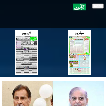
menu
میگزین
ای پیج