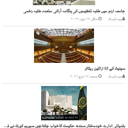
جامعہ اردو میں طلبہ تنظیموں کی ہنگامہ آرائی ،متعدد طلبہ زخمی
ویب ڈیسک
منگل, ۱۴ جون ۲۰۲۲
سینیٹ کے 52 اراکین ریٹائر
ویب ڈیسک
جمعه, ۱۲ مارچ ۲۰۲۱
بلدیاتی ادارے خودمختار،سندھ حکومت کاخواب چکناچور،سپریم کورٹ نے فیصلہ سنادیا