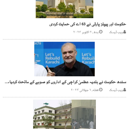
حکومت اور پیپلز پارٹی نے 63 اے کی حمایت کردی
ویب ڈیسک
بدھ, ۲ اکتوبر ۲۰۲۴
سندھ حکومت نے بلدیہ عظمیٰ کراچی کے اداروں کو صوبے کے ماتحت کردیا،حافظ نعیم الرحمن
ویب ڈیسک
هفته, ۱ جولائی ۲۰۲۳