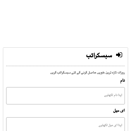
سبسکرائب
روزانہ تازہ ترین خبریں حاصل کرنے کے لئے سبسکرائب کریں
نام
ای میل