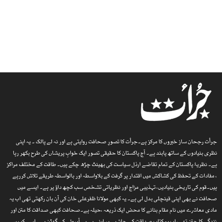
جرأت رجحان ساز خبروں کا مرکز ہے۔جرأت کا تصورِ صحافت روایتی ہے اور نہ لے پالک ۔ یہ اپنی
نظری بنیادوں کے ساتھ پابند ہے۔ آج پاکستان کا حقیقی تصور ایک خوابِ پریشاں کی طرح بکھر رہا
ہے۔ نظریۂ پاکستان کے تمام تقاضے ارذل سیاست کی بھینٹ چڑھ چکے ہیں۔ طاقت کے مختلف مراکز
، مفادات کے تحفظ کی کشاکش میں اقتدار پر گرفت کے بلاواسطہ اور بالواسطہ طریقے تلاش کررہے
ہیں۔قوم کی تاریخی بنیادیں، تہذیبی مزاج اور نظریاتی تشخص سب کچھ داؤ پر ہے۔ ایسے میں
صحافت نے بھی اپنی قینچلی بدل لی ہے۔ یہ کبھی مولانا ظفرعلی خان کی آن بان رکھتی تھی اب یہ
مادی معاشرے میں نام مقام بنانے کا محض ایک ذریعہ ،حیلہ ہے۔صحافت کبھی صداقت کا متن اور