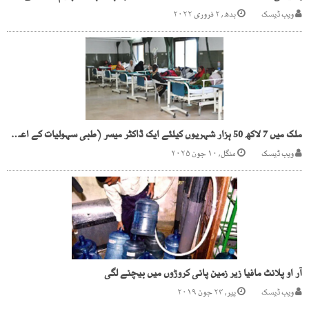
ویب ڈیسک
بدھ, ۲ فروری ۲۰۲۲
ملک میں 7 لاکھ 50 ہزار شہریوں کیلئے ایک ڈاکٹر میسر (طبی سہولیات کے اعداد وشمار جاری)
ویب ڈیسک
منگل, ۱۰ جون ۲۰۲۵
آر او پلانٹ مافیا زیر زمین پانی کروڑوں میں بیچنے لگی
ویب ڈیسک
پیر, ۲۴ جون ۲۰۱۹