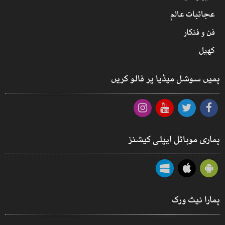
عجائبات عالم
فن و فنکار
کھیل
ہمیں سوشل میڈیا پر فالو کریں
ہماری موبائل ایپلی کیشنز
ہمارا نیٹ ورک