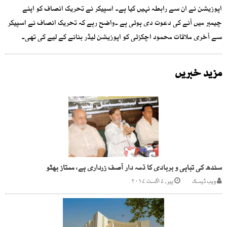
اپوزیشن نے ان سے رابطہ نہیں کیا ہے۔ اسپیکر نے تحریک انصاف کو اپنے
چیمبر میں آنے کی دعوت دی ہوئی ہے ۔واضح رہے کہ تحریک انصاف نے اسپیکر
سے آخری ملاقات محمود اچکزئی کو اپوزیشن لیڈر بنانے کے لیے کی تھی۔
مزید خبریں
سندھ کی تباہی و بربادی کا ذمہ دار آصف زرداری ہے، ممتاز بھٹو
ویب ڈیسک
پیر, ۷ اگست ۲۰۱۷