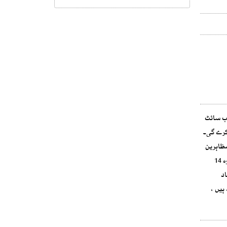
یب سائٹ
 کرے گی۔
ارروائی اور 26نومبر کو پی ٹی آئی مظاہرین
پر کریک ڈاؤن کی تحقیقات کے لئے عدالتی کمیشن کا قیام کا مطالبہ شامل ہے ۔عمران خان نے واضح کیا کہ اگر ان کے مطالبات کو تسلیم نہ کیا گیا تو وہ 14
آباد
ہیں ،