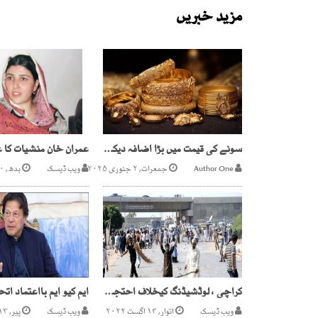
مزید خبریں
سونے کی قیمت میں بڑا اضافہ دیکھنے میں آیا ہے
Author One
جمعرات, ۲ جنوری ۲۰۲۵
ویب ڈیسک
بدھ, ۲۰ ستمبر ۲۰۱۷
کراچی ، لوڈشیڈنگ کیخلاف احتجاجی مظاہروں کاسلسلہ تیز مختلف علاقوں کے عوام سڑکوں پرآگئے
ویب ڈیسک
اتوار, ۱۴ اگست ۲۰۲۲
ویب ڈیسک
پیر, ۱۳ جنوری ۲۰۲۰