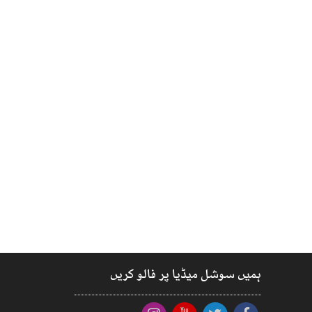
ہمیں سوشل میڈیا پر فالو کریں