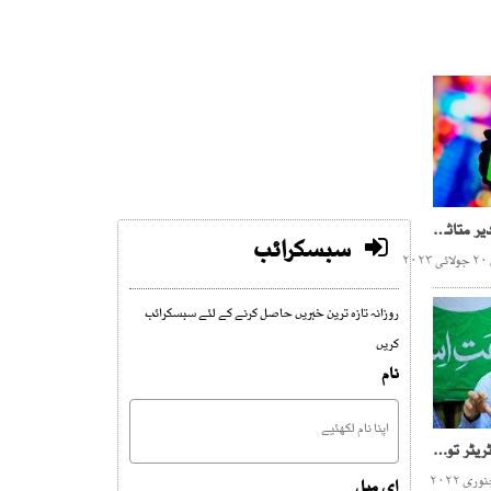
واٹس ایپ کی سروس کچھ دیر متاثر ہونے کے بعد بحال
سبسکرائب
۲
روزانہ تازہ ترین خبریں حاصل کرنے کے لئے سبسکرائب
کریں
نام
بھٹو کے مارشل لاء ایڈمنسٹریٹر توجیح کے بجائے کرچی کو بلدیاتی اختیارات دو،حافظ نعیم
ای میل