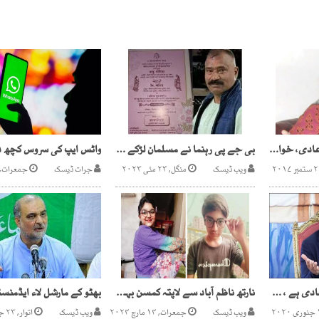
عمران خان منشیات کا عادی، خواتین کا استحصال کررہا ہے، عائشہ گلالئی
بی جے پی رہنما نے مسلمان لڑکے سے بیٹی کی شادی منسوخ کردی
ویب ڈیسک
منگل, ۲۳ مئی ۲۰۲۳
جرات ڈیسک
جمعرات, ۲۰ جولائی ۰۲۳
ایم کیو ایم بااعتماد اتحادی ہے ، وعدے وفا کریں گے ،عمران خان
نارتھ ناظم آباد سے لاپتہ کمسن بہن بھائی مل گئے
ویب ڈیسک
جمعرات, ۱۴ مارچ ۲۰۲۴
ویب ڈیسک
اتوار, ۲۳ جنوری ۲۰۲۲