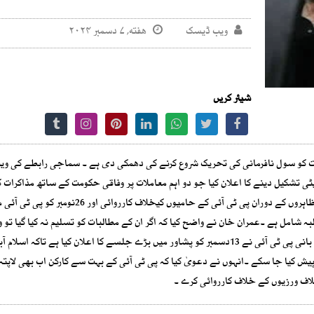
ویب ڈیسک
هفته, ۷ دسمبر ۲۰۲۴
شیئر کریں
ومت کو سول نافرمانی کی تحریک شروع کرنے کی دھمکی دی ہے ۔ سماجی رابطے کی و
ٹی تشکیل دینے کا اعلان کیا جو دو اہم معاملات پر وفاقی حکومت کے ساتھ مذاکرات
دو اہم معاملات میں سیاسی قیدیوں کی رہائی ، 9 مئی 2023کے مظاہروں کے دوران پی ٹی آئی کے حامیوں کیخلاف ک
دسمبر سے سول نافرمانی کی تحریک شروع کریں گے ۔علاوہ ازیں بانی پی ٹی آئی نے 13دسمبر کو پشاور میں بڑے جلسے کا اعلان کیا ہے تاکہ اسلام 
ش کیا جا سکے ۔انہوں نے دعویٰ کیا کہ پی ٹی آئی کے بہت سے کارکن اب بھی لاپتہ 
اف ورزیوں کے خلاف کارروائی کرے ۔