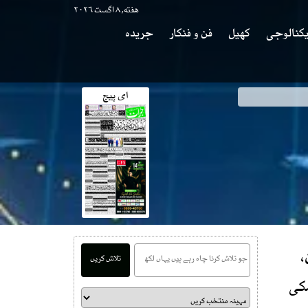
هفته, ۸ اگست ۲۰۲۶
کنالوجی
کھیل
فن و فنکار
جریدہ
ای پیج
،
تلاش کریں
کی