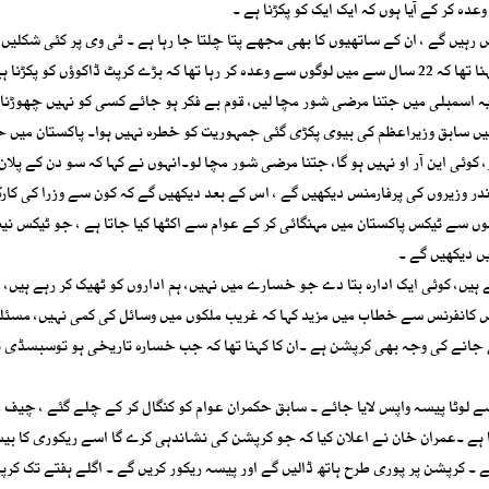
عدہ کر کے آیا ہوں کہ ایک ایک کو پکڑنا ہے ۔
رہیں گے ، ان کے ساتھیوں کا بھی مجھے پتا چلتا جا رہا ہے ۔ ٹی وی پر کئی شکلیں د
تھا جن کی شکلوں پر مجھے خوف نظر آ رہا تھا۔عمران خان کا کہنا تھا کہ 22 سال سے میں لوگوں سے وعدہ کر رہا تھا کہ بڑے کرپٹ ڈاکوؤں کو پکڑنا
اسمبلی میں جتنا مرضی شور مچا لیں، قوم بے فکر ہو جائے کسی کو نہیں چھوڑنا 
ا میں سابق وزیراعظم کی بیوی پکڑی گئی جمہوریت کو خطرہ نہیں ہوا۔ پاکستان میں 
وئی این آر او نہیں ہو گا، جتنا مرضی شور مچا لو۔انہوں نے کہا کہ سو دن کے پلان 
ندر وزیروں کی پرفارمنس دیکھیں گے ، اس کے بعد دیکھیں گے کہ کون سے وزرا کی کار
 والوں سے ٹیکس پاکستان میں مہنگائی کر کے عوام سے اکٹھا کیا جاتا ہے ، جو ٹیکس نی
یں دیکھیں گے ۔
 ہیں، کوئی ایک ادارہ بتا دے جو خسارے میں نہیں، ہم اداروں کو ٹھیک کر رہے ہیں، ا
یس کانفرنس سے خطاب میں مزید کہا کہ غریب ملکوں میں وسائل کی کمی نہیں، مسئل
 جانے کی وجہ بھی کرپشن ہے ۔ان کا کہنا تھا کہ جب خسارہ تاریخی ہو توسبسڈی ت
ے لوٹا پیسہ واپس لایا جائے ۔ سابق حکمران عوام کو کنگال کر کے چلے گئے ، چیف 
میں ہر ماہ 55 لاکھ اور اب 8 لاکھ خرچ ہوتا ہے ۔عمران خان نے اعلان کیا کہ جو کرپشن کی نشاندہی کرے گا اسے ریکوری 
ہے ۔ کرپشن پر پوری طرح ہاتھ ڈالیں گے اور پیسہ ریکور کریں گے ۔ اگلے ہفتے تک کر