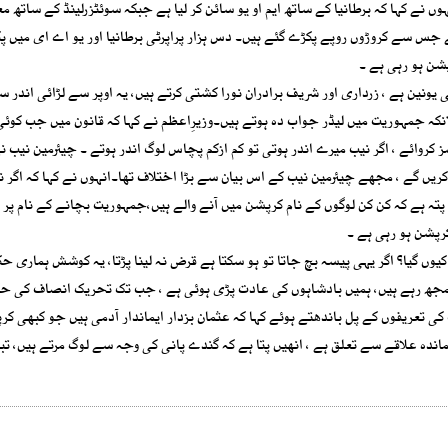
ں نے کہا کہ برطانیا کے ساتھ ایم او یو سائن کر لیا ہے جبکہ سوئٹزرلینڈ کے ساتھ م
ے جس سے کروڑوں روپے پکڑے گئے ہیں۔ دس ہزار پراپرٹی برطانیا اور یو اے ای میں پ
پشن ہو رہی ہے ۔
یونین ہے ، زرداری اور شریف برادران نورا کشتی کرتے ہیں، یہ اوپر سے لڑائی اندر س
لانکہ جمہوریت میں لیڈر جواب دہ ہوتے ہیں۔وزیرِاعظم نے کہا کہ قانون میں جب کوئی
کروائے ، اگر نیب میرے اندر ہوتی تو کم ازکم پچاس لوگ اندر ہوتے ۔ چیئرمین نیب ن
یں گے ، مجھے چیئرمین نیب کے اس بیان سے بڑا اختلاف تھا۔انہوں نے کہا کہ اگر 
لوگ جیل میں ہوتے ، مجھے پتہ ہے کہ کن کن لوگوں کے نام کرپشن میں آنے والے ہیں،جمہوریت بچانے کے نام پ
ہیں کرایا کہ 9 ارب ڈالر بیرون ملک کیوں گیا؟ اگر یہی پیسہ بچ جاتا تو ہو سکتا ہے قرض نہ لینا پڑتا، یہ کوشش ہمار
ط سمجھ رہے ہیں، ہمیں بادشاہوں کی عادت پڑی ہوئی ہے ، جب تک تحریک انصاف کی ح
کی تعریفوں کے پل باندھتے ہوئے کہا کہ عثمان بزدار ایماندار آدمی ہیں جو کبھی ک
ماندہ علاقے سے تعلق ہے ، انھیں پتا ہے کہ گندے پانی کی وجہ سے لوگ مرتے ہیں، تب