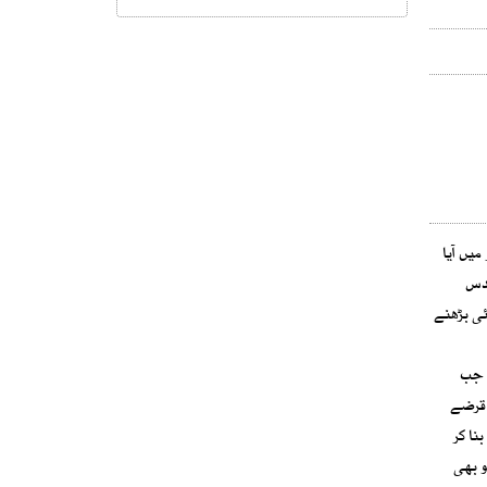
میں آیا
 دس
ئی بڑھنے
، جب
 قرضے
نا کر
و بھی