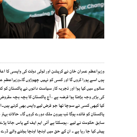
وزیرِاعظم عمران خان نے کرپشن اور لوٹی دولت کی واپسی کا اعلا
ہوں اسے پورا کروں گا اور کسی کو نہیں چھوڑوں گا۔وزیراعظم ع
سالوں میں کیا ہوا اور تجربہ کار سیاست دانوں نے پاکستان کو کدھر
کی بڑی وجہ بڑھتا ہوا قرضہ ہے ، آج پاکستان کا بچہ بچہ مقروض 
کیا کبھی کسی نے سوچا تھا جو قرض لیے واپس بھی کرنے ہیں۔انہ
پاکستان کو فائدہ ہوگا تب بیرون ملک دورے کروں گا۔ حالات بہت
سابق حکومت نے لیے ، ہوسکتا ہے آئی ایم ایف کے پاس جانا پڑے ،
پیش کیا جا رہا ہے ۔ ان کے حق میں اونچا اونچا بولنے والے ڈرے 