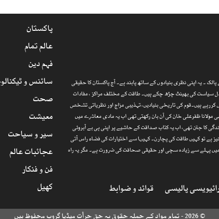
پاکستان
عالم تمام
فہم دین
سائنس و ٹیکنالو
الک ۔ یہ اپنی نظری بنیادوں کے ساتھ پابند ہے۔ آج پاکستان کا حقیقی
ارذل سیاست کی بھینٹ چڑھ چکے ہیں۔ طاقت کے مختلف مراکز ، مفادات
صحت
 کررہے ہیں۔قوم کی تاریخی بنیادیں، تہذیبی مزاج اور نظریاتی تشخص
معیشت
 مولانا ظفرعلی خان کی آن بان رکھتی تھی اب یہ مادی معاشرے میں
گی کا جتن تھی، اب یہ کتاب صداقت کے حاشیے پر اپنی ہی بے آبروئی
سیر و سیاحت
یز ہے تو کہیں طاقت کی پچارن۔ کہیںا سے اختیارات کی فضاء راس آتی
عجائبات عالم
ا میں پہلے سے زیادہ سچی اور حقیقی صحافت کی ضرورت ہے۔ مگر یہ راہ
فن و فنکار
کھیل
ائیویسی پالیسی
قوائد و ضوابط
© 2026 - تمام مواد کے جملہ حقوق بہ حق جرأت میڈیا گروپ محفوظ ہیں