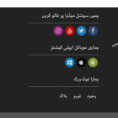
ہمیں سوشل میڈیا پر فالو کریں
جی
ہماری موبائل ایپلی کیشنز
ہمارا نیٹ ورک
وجود
فورم
بلاگ