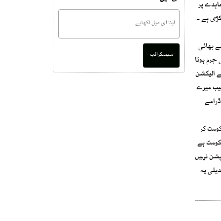
عاہدے پر
کڑی ہے ۔
ے بھائی
سبسکرائب
 جرم ہوتا
ے الیکشن
نیب میرے
ر ڈرامے
ی حکومت کر
کومت ہے
رپشن نہیں
دیلی یہ