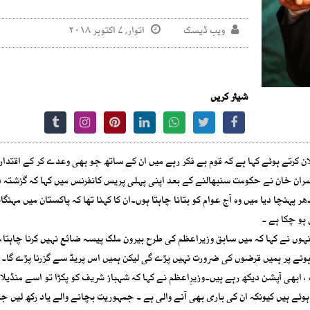
ویب ڈیسک
اتوار, ۷ اکتوبر ۲۰۱۸
شیئر کریں
ن کرتے ہوئے کہا ہے کہ قوم بے فکر رہے میں ان کے ساتھ جو بھی وعدے کر کے اقتدار 
مران خان نے حکومت سنبھالنے کے بعد اپنی پہلی پریس کانفرنس میں کہا کہ گزشتہ
 پہنچا دیا میں وہ آج عوام کو بتانا چاہتا ہوں۔ان کا کہنا تھا کہ پاکستان میں مہنگا
ہو چکا ہے ۔
وں نے کہا کہ میں سابق وزیراعظم کی طرح بیرون ملک پیسہ ضائع نہیں کرنا چاہتا
ر ہونے پر ہمیں قرضوں کی ضرورت نہیں پڑے گی لیکن ہمیں اس پریڈ سے گزرنا پڑے گا۔
 ابھی آپشن دیکھ رہے ہیں۔وزیرِاعظم نے کہا کہ شہباز شریف کو پکڑا تو اسے منڈیلا ب
ہوئے ہیں کیونکہ ان کی باری بھی آنے والی ہے ۔ جمہوریت بچانے والے یاد رکھ لیں ج