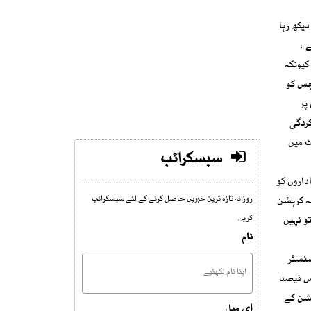
یکھ رہا
 ہے ،
کیونکہ
جس کو
پر
کردگی
ٹ میں
سبسکرائب
داروں کو
ہ کرپشن
روزانہ تازہ ترین خبریں حاصل کرنے کے لئے سبسکرائب
و نہیں
کریں
نام
منسٹر
کا بیس فیصد
پشن کے
ای میل