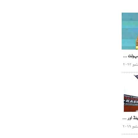
آرمی چیف دشمن قوتوں، سہولت کاروں کوناکام بنانے کیلئے پرعزم
بھارتی مظالم ، برطانیا، آئرلینڈ اور امریکا میں ریلیاں اور سیمینار