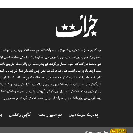
جرأت رجحان ساز خبروں کا مرکز ہے۔جرأت کا تصورِ صحافت روایتی ہے اور نہ لے پ
تصور ایک خوابِ پریشاں کی طرح بکھر رہا ہے۔ نظریۂ پاکستان کے تمام تقاضے 
کے تحفظ کی کشاکش میں اقتدار پر گرفت کے بلاواسطہ اور بالواسطہ طریقے تلاش
سب کچھ داؤ پر ہے۔ ایسے میں صحافت نے بھی اپنی قینچلی بدل لی ہے۔ یہ کبھی
نام مقام بنانے کا محض ایک ذریعہ ،حیلہ ہے۔صحافت کبھی صداقت کا متن اور زند
کی گھٹن ہے۔ اسے کب سے طاقت وروں نے اپنی باندی بنالیا۔ کہیں یہ دولت کی کن
ہے تو کہیں یہ تعلقات کی امر بیل میں گھٹتی گھِرتی رہتی ہے۔ اس خودشکن فض
پرخطر ہے اور پرآزمائش بھی۔ جرأت ایسی ہی صحافت کی گرم دم جستجو ہے۔
ہمارے بارے میں
ہم سے رابطہ
کاپی رائٹس
پر