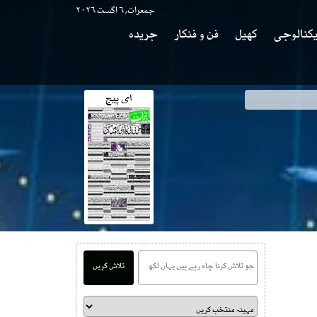
جمعرات, ۶ اگست ۲۰۲۶
کنالوجی
کھیل
فن و فنکار
جریدہ
ای پیج
تلاش کریں