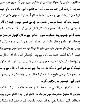
مظاہرے کرنے یا دھرنا دینا ہے تو کنٹینر میں دوں گا، میں قوم سے و
شہباز شریف کی حمایت میں شور مچانے والے زیادہ دیر باہر نہیں 
جمہوریت کو جتنا مرضی خطرہ ہو جائے کسی نہیں چھوڑں گا، یہ 
کرپشن پر قابو پائے بغیر پاکستان ترقی نہیں کرے گا۔ ملائیشی
ہاتھ ڈالو جمہوریت خطرے میں آ جاتی ہے ۔ کان کھول کر سن لو، ک
پنجاب اور خیبر پختونخوا میں عملدرآمد ہو رہا ہے ، سو دن کے ا
بہتر اور کن کو تبدیل کرنا ہے ۔ان کا کہنا تھا کہ دنیا میں پیسے
نہیں ان کو ٹیکس نیٹ میں لا رہے ہیں، تبدیلی تین ماہ اور سال م
وزیرِاعظم نے کہا کہ پیسہ چوری کرنے والے پہلے ادارے تباہ کرتے
ٹھیک کرنے کے لیے ٹاسک فورس بنا رہے ہیں۔ عمران خان نے پر
ہے جو کینسر کی طرح ملک کو کھا جاتی ہے ، پاکستان کے پیچھے
دیں گے ، قیمتیں ہی بڑھیں گی۔
خسارہ کم اور مہنگائی سے بچنے کا واحد طریقہ یہ ہے کہ ملک س
ہاؤس کا سابق حکومت 
دلوائیں گے ، میڈیا بھی دو تین ارب ریکوری کے ذریعے کما سکتا 