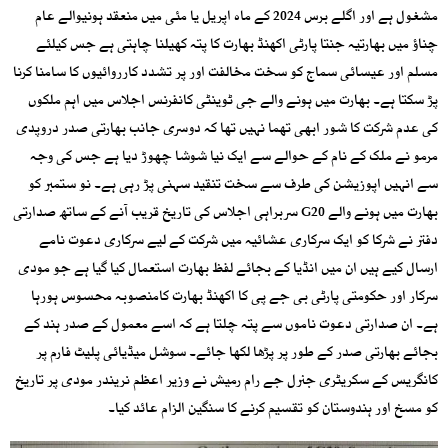
مشغول ہے اور اگلے برس 2024 کے ماہ اپریل یا مئی میں منعقد ہونیوالے عام
چناؤ میں بھارتیہ جنتا پارٹی اکھنڈ بھارت کا پتہ کھیلنا چاہتی ہے جس کیلئے
مسلم اور عیسائی سماج کو سخت مخالفت اور پر تشدد کارروائیوں کا سامنا کرنا
پڑ سکتا ہے۔ بھارت میں ہونے والے جی ٹوینٹی کانفرنس اجلاس میں اہم ملکوں
کی عدم شرکت کا شور ابھی تھما نہیں تھا کہ دوسری جانب بھارتی صدر دروپدی
مرمو نے ملک کے نام کے حوالے سے ایک نیا شوشا چھوڑ دیا ہے جس کی وجہ
سے انہیں اپوزیشن کی طرف سے سخت تنقید سہنی پڑ رہی ہے۔ نو ستمبر کو
بھارت میں ہونے والے G20 سربراہی اجلاس کی تاریخ قریب آنے کے ساتھ صدارتی
دفتر نے شرکا کو ایک سرکاری عشائیہ میں شرکت کے لیے سرکاری دعوت نامے
ارسال کیے ہیں ان میں انڈیا کے بجائے لفظ بھارت استعمال کیا گیا ہے جو مودی
سرکار اور حکومتی پارٹی بی جے پی کا اکھنڈ بھارت کامنصوبہ محسوس ہورہا
ہے۔ ان صدارتی دعوت ناموں سے پتہ چلتا ہے کہ اسے معمول کے صدر ہند کے
بجائے بھارتی صدر کے طور پر پڑھا لکھا جائے۔ سوشل میڈیائی پلیٹ فارم پر
کانگریس کے سکریٹری جنرل جے رام رمیش نے وزیر اعظم نریندر مودی پر تاریخ
کو مسخ اور ہندوستان کو تقسیم کرنے کا سنگین الزام عائد کیا۔