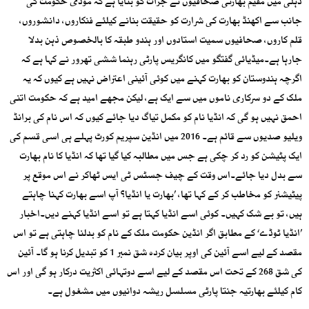
دہلی میں مقیم بھارتی صحافیوں نے جرأت کو بتایا ہے کہ مودی حکومت کی
جانب سے اکھنڈ بھارت کی شرارت کو حقیقت بنانے کیلئے فنکاروں، دانشوروں،
قلم کاروں، صحافیوں سمیت استادوں اور ہندو طبقہ کا بالخصوص ذہن بدلا
جارہا ہے۔میڈیائی گفتگو میں کانگریس پارٹی رہنما ششی تھرور نے کہا ہے کہ
اگرچہ ہندوستان کو بھارت کہنے میں کوئی آئینی اعتراض نہیں ہے کیوں کہ یہ
ملک کے دو سرکاری ناموں میں سے ایک ہے، لیکن مجھے امید ہے کہ حکومت اتنی
احمق نہیں ہو گی کہ انڈیا نام کو مکمل تیاگ دیا جائے کیوں کہ اس نام کی برانڈ
ویلیو صدیوں سے قائم ہے۔ 2016 میں انڈین سپریم کورٹ پہلے ہی اسی قسم کی
ایک پٹیشن کو رد کر چکی ہے جس میں مطالبہ کیا گیا تھا کہ انڈیا کا نام بھارت
سے بدل دیا جائے۔اس وقت کے چیف جسٹس ٹی ایس ٹھاکر نے اس موقع پر
پیٹیشنر کو مخاطب کر کے کہا تھا، ’بھارت یا انڈیا؟ آپ اسے بھارت کہنا چاہتے
ہیں، تو بے شک کہیں۔ کوئی اسے انڈیا کہتا ہے تو اسے انڈیا کہنے دیں۔اخبار
’انڈیا ٹوڈے‘ کے مطابق اگر انڈین حکومت ملک کے نام کو بدلنا چاہتی ہے تو اس
مقصد کے لیے اسے آئین کی اوپر بیان کردہ شق نمبر 1 کو تبدیل کرنا ہو گا۔ آئین
کی شق 268 کے تحت اس مقصد کے لیے اسے دوتہائی اکثریت درکار ہو گی اور اس
کام کیلئے بھارتیہ جنتا پارٹی مسلسل ریشہ دوانیوں میں مشغول ہے۔