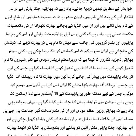
نہیں ہے، قومی شناخت بی جے پی کی ذاتی ملکیت نہیں ہے جسے اس کی
خواہش کے مطابق تبدیل کردیا جائے۔ یاد رہے کہ بھارتیہ جنتا پارٹی نے بر سر
اقتدار آنے کے بعد کئی شہروں، ایوان صدر، باغات، سمیت عمارتوں اور شاہراہوں
کے نام بدل ڈالے ہیں اور ان میں انڈیا کے بجائے بھارت لکھوانا ان کی متعصبانہ
حکمت عملی ہے۔ یاد رہے کہ کئی برس قبل بھارتیہ جنتا پارٹی اور اس کی ہم نوا
پارٹیوں اور ہندو گروہوں کی جانب سے دیش کا نام بدل کر بھارت کرنے کی کوشش
کی جاچکی ہے لیکن سپریم کورٹ اس کوشش کو ناکام بنا چکی ہے۔ کئی سینئر
بھارتی تجزیہ نگاروں کا کہنا ہے کہ وزیراعظم نریندر مودی نے کئی شہروں کا نام
تبدیل کرنے کے بعد اب ملک کا نام ہی تبدیل کرنے کا فیصلہ کیا ہے جس کے لیے
قرارداد پارلیمنٹ میں پیش کی جائے گی۔آئین میں بھارت کا نام ریپبلک آف انڈیا
ہے جسے ریپبلک آف بھارت رکھا جائے گا لیکن اس کے لیے آئین میں ترمیم کرنا
ہوگی۔جس کے لیے ممکنہ طور پر پارلیمنٹ کے 18 /ستمبر سے 22 /ستمبر تک
ہونے والے سیشن میں قرارداد پیش کیا جانا طے کرلیا گیا ہے۔ یہاں یہ بات بھی
یاد رہے کہ بھارتی وزیر اعظم مودی اور ان کی ہندو سخت گیر جماعت بی جے پی
مسلمانوں کے خلاف فساد، قتل عام اور تشدد کے کئی راؤنڈز کھیل چکی ہے اور
اب بھارتیہ جنتا پارٹی ملکی آئین کو بدلنے اور ہندوستان یا انڈیا کو اکھنڈ بھارت