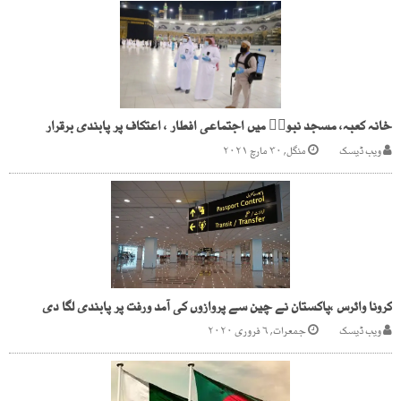
خانہ کعبہ، مسجد نبویؐ میں اجتماعی افطار ، اعتکاف پر پابندی برقرار
ویب ڈیسک
منگل, ۳۰ مارچ ۲۰۲۱
کرونا وائرس ،پاکستان نے چین سے پروازوں کی آمد ورفت پر پابندی لگا دی
ویب ڈیسک
جمعرات, ۶ فروری ۲۰۲۰