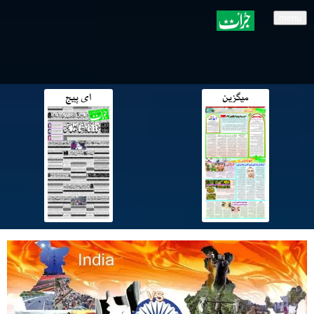
menu
میگزین
ای پیج