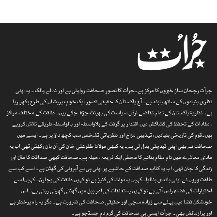
جرأت رجحان ساز خبروں کا مرکز ہے۔جرأت کا تصورِ صحافت روایتی ہے اور نہ لے پالک ۔ یہ اپنی
نظری بنیادوں کے ساتھ پابند ہے۔ آج پاکستان کا حقیقی تصور ایک خوابِ پریشاں کی طرح بکھر رہا
ہے۔ نظریۂ پاکستان کے تمام تقاضے ارذل سیاست کی بھینٹ چڑھ چکے ہیں۔ طاقت کے مختلف مراکز
، مفادات کے تحفظ کی کشاکش میں اقتدار پر گرفت کے بلاواسطہ اور بالواسطہ طریقے تلاش کررہے
ہیں۔قوم کی تاریخی بنیادیں، تہذیبی مزاج اور نظریاتی تشخص سب کچھ داؤ پر ہے۔ ایسے میں
صحافت نے بھی اپنی قینچلی بدل لی ہے۔ یہ کبھی مولانا ظفرعلی خان کی آن بان رکھتی تھی اب یہ
مادی معاشرے میں نام مقام بنانے کا محض ایک ذریعہ ،حیلہ ہے۔صحافت کبھی صداقت کا متن اور
زندگی کا جتن تھی، اب یہ کتاب صداقت کے حاشیے پر اپنی ہی بے آبروئی کی گھٹن ہے۔ اسے کب سے
طاقت وروں نے اپنی باندی بنالیا۔ کہیں یہ دولت کی کنیز ہے تو کہیں طاقت کی پچارن۔ کہیںا سے
اختیارات کی فضاء راس آتی ہے تو کہیں یہ تعلقات کی امر بیل میں گھٹتی گھِرتی رہتی ہے۔ اس
خودشکن فضا میں پہلے سے زیادہ سچی اور حقیقی صحافت کی ضرورت ہے۔ مگر یہ راہ پرخطر ہے
اور پرآزمائش بھی۔ جرأت ایسی ہی صحافت کی گرم دم جستجو ہے۔