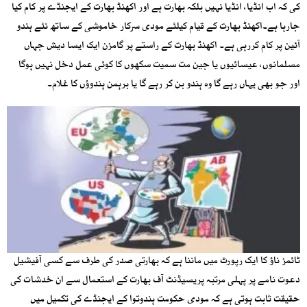
کی کہ اب انڈیا، انڈیا نہیں بلکہ بھارت ہے اور اکھنڈ بھارت کے ایجنڈے پر کام کیا
جارہا ہے۔اکھنڈ بھارت کے قیام کیلئے مودی سرکار خاموشی کے ساتھ نئے ہندو
آئین پر کام کررہی ہے۔ اکھنڈ بھارت کے راستے پر گامزن ایک ایسا دیش جہاں
مسلمانوں، عیسائیوں یا جین مت سمیت سکھوں کا کوئی عمل دخل نہیں ہوگا
اور جو بھی یہاں رہے گا وہ ہندو بن کر رہے گا یا برہمن ہندوؤں کا غلام۔
ٹائمز ناؤ کا ایک رپورٹ میں ماننا ہے کہ بھارتی صدر کی طرف سے کسی آفیشیل
دعوت نامے پر پہلی مرتبہ پریسیڈنٹ آف بھارت کے استعمال سے ان خدشات کی
حقیقت ثابت ہوتی ہے کہ مودی حکومت ہندوتوا کے ایجنڈے کی تکمیل میں