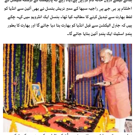
بنانے کیلئے درون خانہ کام کررہی ہے۔یاد رہے کہ پارلیمنٹ کے گزشتہ سیشن کے
اختتام پر بی جے پی راجیہ سبھا کے ممبر نریش بنسل نے بھی آئین سے انڈیا کو
لفظ بھارت سے تبدیل کرنے کا مطالبہ کیا تھا۔ بنسل ایک انٹرویو میں کہہ چکے
ہیں کہ جنرل الیکشن سے قبل انڈیا کو بھارت بنا دیا جائے گا اور بھارت کا بطور
ہندو اسٹیٹ ایک ہندو آئین بنایا جائے گا۔