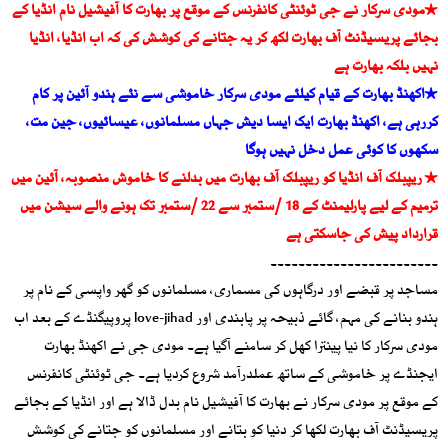
٭مودی سرکار نے جی ٹوئنٹی کانفرنس کے موقع پر بھارت کا آفیشیل نام انڈیا کے
بجائے پریسیڈنٹ آف بھارت لکھ کر یہ جتانے کی کوشش کی کہ اب انڈیا، انڈیا
نہیں بلکہ بھارت ہے
٭اکھنڈ بھارت کے قیام کیلئے مودی سرکار خاموشی سے نئے ہندو آئین پر کام
کررہی ہے، اکھنڈ بھارت ایک ایسا دیش جہاں مسلمانوں، عیسائیوں، جین مت،
سکھوں کا کوئی عمل دخل نہیں ہوگا
٭ ریپبلک آف انڈیا کو ریپبلک آف بھارت میں بدلنے کا خاموش منصوبہ، آئین میں
ترمیم کے لیے پارلیمنٹ کے 18 /ستمبر سے 22 /ستمبر تک ہونے والے سیشن میں
قرارداد پیش کی جاسکتی ہے
۔۔۔۔۔۔۔۔۔۔۔۔۔۔۔۔۔۔۔۔۔۔۔۔
مساجد پر قبضے اور درگاہوں کی مسماری، مسلمانوں کو گھر واپسی کے نام پر
ہندو بنانے کی مہم، گائے ذبیحہ پر پابندی اور love-jihad پروپیگنڈے کے بعد اب
مودی سرکار کا نیا پینترا کھل کر سامنے آگیا ہے۔ مودی جی نے اکھنڈ بھارت
ایجنڈے پر خاموشی کے ساتھ عملدرآمد شروع کردیا ہے۔ جی ٹوئنٹی کانفرنس
کے موقع پر مودی سرکار نے بھارت کا آفیشیل نام بدل ڈالا ہے اور انڈیا کے بجائے
پریسیڈنٹ آف بھارت لکھا کر دنیا کو بتانے اور مسلمانوں کو جتانے کی کوشش