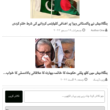
بنگلادیش نے پاکستانی ویزا پر اضافی کلیئرنس کروانے کی شرط ختم کردی
Author One
جمعرات, ۱۹ دسمبر ۲۰۲۴
بنگلادیش میں کٹھ پتلی حکومت کا خاتمہ،بھارت کا علاقائی بالادستی کا خواب چکنا چور
ویب ڈیسک
جمعه, ۹ اگست ۲۰۲۴
تلاش کریں