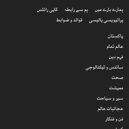
ہمارے بارے میں
ہم سے رابطہ
کاپی رائٹس
پرائیویسی پالیسی
قوائد و ضوابط
پاکستان
عالم تمام
فہم دین
سائنس و ٹیکنالوجی
صحت
معیشت
سیر و سیاحت
عجائبات عالم
فن و فنکار