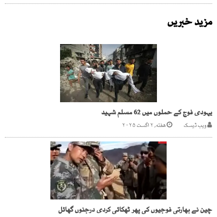
مزید خبریں
یہودی فوج کے حملوں میں 62 مسلم شہید
ویب ڈیسک
هفته, ۲ اگست ۲۰۲۵
چین نے بھارتی فوجیوں کی پھر ٹھکائی کردی درجنوں گھائل