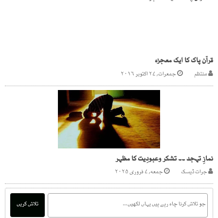
قرآن پاک کا ایک معجزہ
منتظم
جمعرات, ۲۷ اکتوبر ۲۰۱۶
نمازِ تہجد ۔۔ تشکر وعبودِیت کا مظہر
جرات ڈیسک
جمعه, ۷ فروری ۲۰۲۵
تلاش کریں