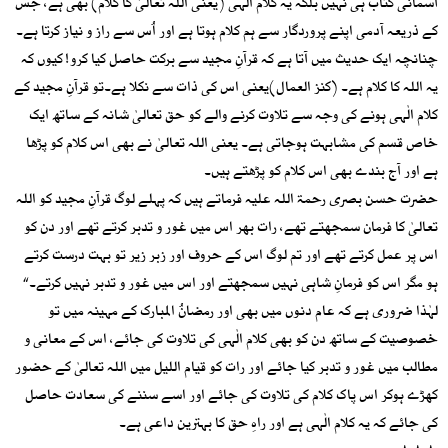
آسمانی کتاب ہی نہیں بلکہ یہ کلام الٰہی (یعنی اللہ تعالیٰ کا کلام) بھی ہے، جس
کے ذریعہ آدمی اپنے پروردگار سے ہم کلام ہوتا ہے اور اُس سے راز و نیاز کرتا ہے۔
چنانچہ ایک حدیث میں آتا ہے کہ قرآنِ مجید سے برکت حاصل کیا کرو! کیوں کہ
یہ اللہ کا کلام ہے۔ (کنز العمال)یعنی اس کی ذات سے نکلا ہے۔تو قرآنِ مجید کے
کلام الٰہی ہونے کی وجہ سے تلاوت کرنے والے کو حق تعالیٰ شانہ کے ساتھ ایک
خاص قسم کی مشابہت ہوجاتی ہے۔ یعنی اللہ تعالیٰ نے بھی اس کلام کو پڑھا
ہے اور آج بندے بھی اس کلام کو پڑھتے ہیں۔
حضرت حسن بصری رحمۃ اللہ علیہ فرماتے ہیں کہ پہلے لوگ قرآنِ مجید کو اللہ
تعالیٰ کا فرمان سمجھتے تھے، رات بھر اس میں غور و تدبر کرتے تھے اور دن کو
اس پر عمل کرتے تھے اور تم لوگ اس کے حروف اور زبر زیر تو بہت درست کرتے
ہو مگر اس کو فرمانِ شاہی نہیں سمجھتے اور اس میں غور و تدبر نہیں کرتے۔“
لہٰذا ضروری ہے کہ عام دنوں میں بھی اور رمضانُ المبارک کے مہینہ میں تو
خصوصیت کے ساتھ دن کو بھی کلام الٰہی کی تلاوت کی جائے، اس کے معانی و
مطالب میں غور و تدبر کیا جائے اور رات کو قیام اللیل میں اللہ تعالیٰ کے حضور
کھڑے ہوکر اس پاک کلام کی تلاوت کی جائے اور اسے سننے کی سعادت حاصل
کی جائے کہ یہ کلام الٰہی ہے اور راہِ حق کا بہترین داعی ہے۔