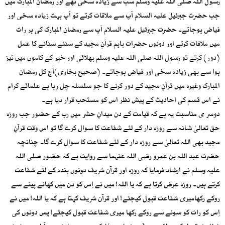
رسول اللہ صلی اللہ علیہ وسلم سب سے زیادہ سخی تھے اور رمضان المبارک میں
جب حضرت جبرئیل علیہ السلام آپ سے ملاقات کرتے تو آپ بہت زیادہ سخی اور
فیاض ہوجاتے۔ حضرت جبرئیل علیہ السلام آپ سے رمضان المبارک کی ہر رات
میں ملاقات کرتے اور دونوں حضرات باہم قرآنِ مجید کے سننے سنانے کا عمل
(دور) کرتے تو رسول اللہ صلی اللہ علیہ وسلم بھلائی اور خیر کے کاموں میں تیز
ہوا سے بھی زیادہ سخی اور فیاض ہوجاتے۔ (صحیح بخاری)آج کل رمضان
المبارک وغیرہ میں قرآنِ مجید کے دور کرنے کا جو سلسلہ چل رہا ہے علمائے کرام
نے اس قسم کی احادیث کے پیش نظر اس کو مستحب قرار دیا ہے۔
دوسر ی مناسبت یہ ہے کہ قیامت کے دن میدانِ حشر میں رب کے حضور جب روزہ
حق تعالیٰ شانہ سے روزہ دار کے لئے شفاعت کا سوال کرے گا تو اس وقت قرآنِ
مجید بھی اللہ تعالیٰ سے روزہ دار کے لئے شفاعت کا سوال کرے گا۔ چنانچہ
حضرت عبد اللہ بن عمرو رضی اللہ عنہما سے روایت ہے کہ حضور صلی اللہ
علیہ وسلم نے ارشاد فرمایا کہ روزہ اور قرآن شریف دونوں بندہ کے لئے شفاعت
کرتے ہیں۔ روزہ عرض کرتا ہے کہ یا اللہ! میں نے اِس کو دن میں کھانے پینے سے
روکے رکھامیری شفاعت قبول کیجئے! اور قرآن شریف کہتا ہے کہ یا اللہ! میں نے
اِس کو رات کو سونے سے روکے رکھا میری شفاعت قبول کیجئے! پس دونوں کی