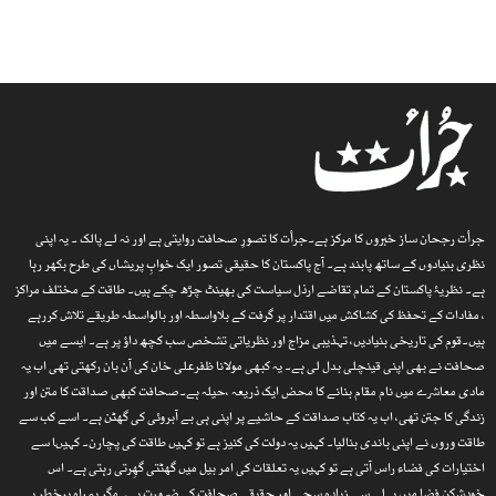
جرأت رجحان ساز خبروں کا مرکز ہے۔جرأت کا تصورِ صحافت روایتی ہے اور نہ لے پالک ۔ یہ اپنی
نظری بنیادوں کے ساتھ پابند ہے۔ آج پاکستان کا حقیقی تصور ایک خوابِ پریشاں کی طرح بکھر رہا
ہے۔ نظریۂ پاکستان کے تمام تقاضے ارذل سیاست کی بھینٹ چڑھ چکے ہیں۔ طاقت کے مختلف مراکز
، مفادات کے تحفظ کی کشاکش میں اقتدار پر گرفت کے بلاواسطہ اور بالواسطہ طریقے تلاش کررہے
ہیں۔قوم کی تاریخی بنیادیں، تہذیبی مزاج اور نظریاتی تشخص سب کچھ داؤ پر ہے۔ ایسے میں
صحافت نے بھی اپنی قینچلی بدل لی ہے۔ یہ کبھی مولانا ظفرعلی خان کی آن بان رکھتی تھی اب یہ
مادی معاشرے میں نام مقام بنانے کا محض ایک ذریعہ ،حیلہ ہے۔صحافت کبھی صداقت کا متن اور
زندگی کا جتن تھی، اب یہ کتاب صداقت کے حاشیے پر اپنی ہی بے آبروئی کی گھٹن ہے۔ اسے کب سے
طاقت وروں نے اپنی باندی بنالیا۔ کہیں یہ دولت کی کنیز ہے تو کہیں طاقت کی پچارن۔ کہیںا سے
اختیارات کی فضاء راس آتی ہے تو کہیں یہ تعلقات کی امر بیل میں گھٹتی گھِرتی رہتی ہے۔ اس
خودشکن فضا میں پہلے سے زیادہ سچی اور حقیقی صحافت کی ضرورت ہے۔ مگر یہ راہ پرخطر ہے