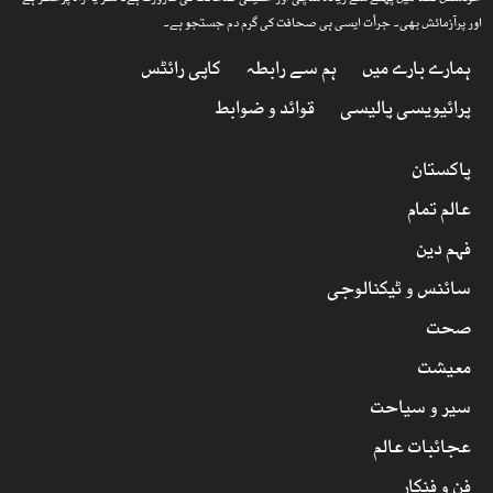
اور پرآزمائش بھی۔ جرأت ایسی ہی صحافت کی گرم دم جستجو ہے۔
ہمارے بارے میں
ہم سے رابطہ
کاپی رائٹس
پرائیویسی پالیسی
قوائد و ضوابط
پاکستان
عالم تمام
فہم دین
سائنس و ٹیکنالوجی
صحت
معیشت
سیر و سیاحت
عجائبات عالم
فن و فنکار