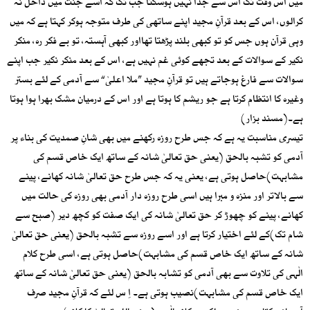
میں اس وقت تک اس سے جدا نہیں ہوسکتا جب تک کہ اسے جنت میں داخل نہ
کرالوں، اس کے بعد قرآنِ مجید اپنے ساتھی کی طرف متوجہ ہوکر کہتا ہے کہ میں
وہی قرآن ہوں جس کو تو کبھی بلند پڑھتا تھااور کبھی آہستہ، تو بے فکر رہ، منکر
نکیر کے سوالات کے بعد تجھے کوئی غم نہیں ہے، اس کے بعد منکر نکیر جب اپنے
سوالات سے فارغ ہوجاتے ہیں تو قرآنِ مجید ”ملا اعلیٰ“ سے آدمی کے لئے بستر
وغیرہ کا انتظام کرتا ہے جو ریشم کا ہوتا ہے اور اس کے درمیان مشک بھرا ہوا ہوتا
ہے۔(مسند بزار)
تیسری مناسبت یہ ہے کہ جس طرح روزہ رکھنے میں بھی شانِ صمدیت کی بناء پر
آدمی کو تشبہ بالحق (یعنی حق تعالیٰ شانہ کے ساتھ ایک خاص قسم کی
مشابہت)حاصل ہوتی ہے، یعنی یہ کہ جس طرح حق تعالیٰ شانہ کھانے، پینے
سے بالاتر اور منزہ و مبرا ہیں اسی طرح روزہ دار آدمی بھی روزہ کی حالت میں
کھانے، پینے کو چھوڑ کر حق تعالیٰ شانہ کی ایک صفت کو کچھ دیر (صبح سے
شام تک)کے لئے اختیار کرتا ہے اور اسے روزہ سے تشبہ بالحق (یعنی حق تعالیٰ
شانہ کے ساتھ ایک خاص قسم کی مشابہت)حاصل ہوتی ہے، اسی طرح کلام
الٰہی کی تلاوت سے بھی آدمی کو تشابہ بالحق (یعنی حق تعالیٰ شانہ کے ساتھ
ایک خاص قسم کی مشابہت)نصیب ہوتی ہے۔ اِ س لئے کہ قرآنِ مجید صرف