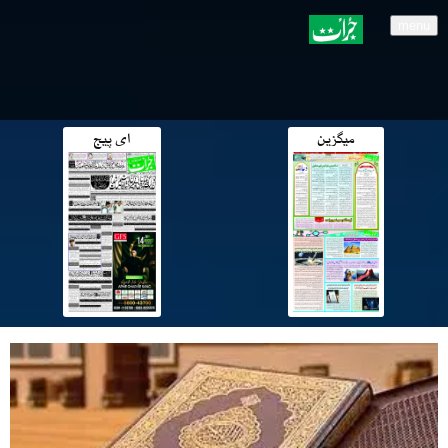
menu
میگزین
ای پیج