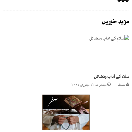
٭٭٭
مزید خبریں
سلام کے آداب وفضائل
منتظم
جمعرات, ۱۲ جنوری ۲۰۱۷