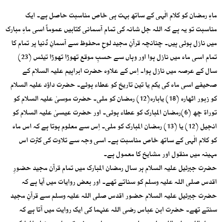
ماہِ رمضان کو کلام الٰہی کے ساتھ بہت ہی خاص مناسبت حاصل ہے۔ ایک
مناسبت تو یہ ہے کہ اللہ جل شانہ کی تمام آسمانی کتابیں عموماً اسی ماہِ مبارک
میں نازل ہوئی ہیں۔ چنانچہ قرآنِ مجید لوحِ محفوظ سے آسمانِ دُنیا پر تمام کا
تمام اسی ماہ میں نازل ہوا اور وہاں سے حسبِ موقع تھوڑا تھوڑا تیئس (23)
سال کے عرصہ میں نازل ہوا۔ اِس کے علاوہ حضرت ابراہیم علیہ السلام کے
صحیفے اسی ماہ کی یکم یا تین تاریخ کو عطاء ہوئے۔ حضرت داؤد علیہ السلام
کو زبور اٹھارہ (18) یابارہ(12) رمضان کو ملی۔ حضرت موسیٰ علیہ السلام کو
توراۃ چھ (6)رمضان المبارک کو عطاء ہوئی۔ اور حضرت عیسیٰ علیہ السلام کو
انجیل (12) یا (13) رمضان المبارک کو ملی۔ اِس سے معلوم ہوتا ہے کہ اس ماہ
کو کلام الٰہی کے ساتھ خاص مناسبت ہے۔ اسی وجہ سے تلاوت کی کثرت اس
مہینہ میں منقول اور مشایخ کا معمول ہے۔
حضرت جبرئیل علیہ السلام ہر سال رمضان المبارک میں تمام قرآن مجید حضورِ
اقدس صلی اللہ علیہ وسلم کو سناتے تھے۔ اور بعض روایات میں آیا ہے کہ
حضرت جبرئیل علیہ السلام حضور اقدس صلی اللہ علیہ وسلم سے قرآنِ مجید
سنتے تھے۔ حضرت ابن عباس رضی اللہ عنہما کی ایک روایت میں آتا ہے کہ