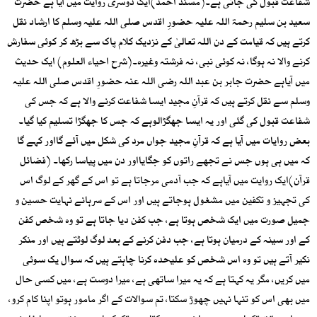
شفاعت قبول کی جاتی ہے۔(مسند احمد)ایک دوسری روایت میں آیا ہے حضرت
سعید بن سلیم رحمۃ اللہ علیہ حضورِ اقدس صلی اللہ علیہ وسلم کا ارشاد نقل
کرتے ہیں کہ قیامت کے دن اللہ تعالیٰ کے نزدیک کلام پاک سے بڑھ کر کوئی سفارش
کرنے والا نہ ہوگا، نہ کوئی نبی، نہ فرشتہ وغیرہ۔(شرح احیاء العلوم) ایک حدیث
میں آیاہے حضرت جابر بن عبد اللہ رضی اللہ عنہ حضورِ اقدس صلی اللہ علیہ
وسلم سے نقل کرتے ہیں کہ قرآنِ مجید ایسا شفاعت کرنے والا ہے کہ جس کی
شفاعت قبول کی گئی اور یہ ایسا جھگڑالوہے کہ جس کا جھگڑا تسلیم کیا گیا۔
بعض روایات میں آیا ہے کہ قرآنِ مجید جواں مرد کی شکل میں آئے گااور کہے گا
کہ میں ہی ہوں جس نے تجھے راتوں کو جگایااور دن میں پیاسا رکھا۔ (فضائل
قرآن)ایک روایت میں آیاہے کہ جب آدمی مرجاتا ہے تو اس کے گھر کے لوگ اس
کی تجہیز و تکفین میں مشغول ہوجاتے ہیں اور اس کے سرہانے نہایت حسین و
جمیل صورت میں ایک شخص ہوتا ہے، جب کفن دیا جاتا ہے تو وہ شخص کفن
کے اور سینہ کے درمیان ہوتا ہے، جب دفن کرنے کے بعد لوگ لوٹتے ہیں اور منکر
نکیر آتے ہیں تو وہ اس شخص کو علیحدہ کرنا چاہتے ہیں کہ سوال یک سوئی
میں کریں، مگر یہ کہتا ہے کہ یہ میرا ساتھی ہے، میرا دوست ہے، میں کسی حال
میں بھی اس کو تنہا نہیں چھوڑ سکتا، تم سوالات کے اگر مامور ہوتو اپنا کام کرو،