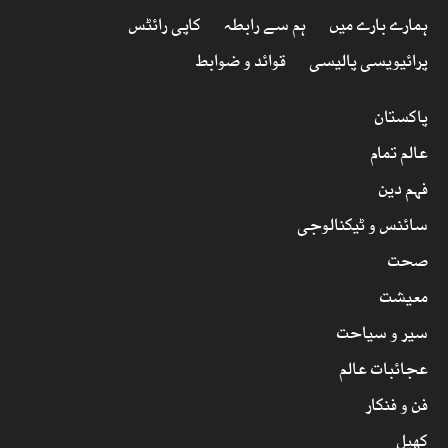
ہمارے بارے میں
ہم سے رابطہ
کاپی رائٹس
پرائیویسی پالیسی
قوائد و ضوابط
پاکستان
عالم تمام
فہم دین
سائنس و ٹیکنالوجی
صحت
معیشت
سیر و سیاحت
عجائبات عالم
فن و فنکار
کھیل