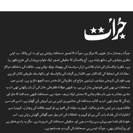
جرأت رجحان ساز خبروں کا مرکز ہے۔جرأت کا تصورِ صحافت روایتی ہے اور نہ لے پالک ۔ یہ اپنی
نظری بنیادوں کے ساتھ پابند ہے۔ آج پاکستان کا حقیقی تصور ایک خوابِ پریشاں کی طرح بکھر رہا
ہے۔ نظریۂ پاکستان کے تمام تقاضے ارذل سیاست کی بھینٹ چڑھ چکے ہیں۔ طاقت کے مختلف مراکز
، مفادات کے تحفظ کی کشاکش میں اقتدار پر گرفت کے بلاواسطہ اور بالواسطہ طریقے تلاش کررہے
ہیں۔قوم کی تاریخی بنیادیں، تہذیبی مزاج اور نظریاتی تشخص سب کچھ داؤ پر ہے۔ ایسے میں
صحافت نے بھی اپنی قینچلی بدل لی ہے۔ یہ کبھی مولانا ظفرعلی خان کی آن بان رکھتی تھی اب یہ
مادی معاشرے میں نام مقام بنانے کا محض ایک ذریعہ ،حیلہ ہے۔صحافت کبھی صداقت کا متن اور
زندگی کا جتن تھی، اب یہ کتاب صداقت کے حاشیے پر اپنی ہی بے آبروئی کی گھٹن ہے۔ اسے کب سے
طاقت وروں نے اپنی باندی بنالیا۔ کہیں یہ دولت کی کنیز ہے تو کہیں طاقت کی پچارن۔ کہیںا سے
اختیارات کی فضاء راس آتی ہے تو کہیں یہ تعلقات کی امر بیل میں گھٹتی گھِرتی رہتی ہے۔ اس
خودشکن فضا میں پہلے سے زیادہ سچی اور حقیقی صحافت کی ضرورت ہے۔ مگر یہ راہ پرخطر ہے
اور پرآزمائش بھی۔ جرأت ایسی ہی صحافت کی گرم دم جستجو ہے۔