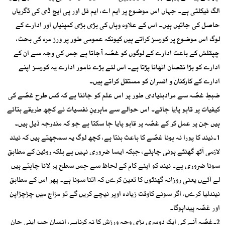
الگ فیکلٹی ہے۔ جہاں اس موضوع پر ایم اے، ایم فل اور پی ایچ ڈی کی ڈگریاں
حاصل کی جاتیں ہیں۔ اس کے علاوہ وہاں کی بڑی بڑی کمپنیاں اور ادارے کے
لوگ اس موضوع پر کورسز کراتے ہیں کیونکہ عمومی طور پر ورز مرہ کی بحث،
چپقلش کے باعث ادارے کے لوگوں کو غصّہ آجاتا ہے جس کی وجہ سے ان کے
ادارے کو بڑا نقصان اٹھانا پڑتا ہے۔ اس لئے بڑے نامور ادارے یہ کورسز اپنے
ادارے کے کارکنان و افسران کو مستقل کراتے ہیں۔
ضبطِ غصّہ سے مرادبنیادی طور پر اس علم کو جاننا ہے کہ کس طرح غصّے کی
کیفیات پر قابو پایا جائے۔ اس حوالے سے ماہرینِ نفسیات نے کچھ طریقے بتائے
ہیں جن پر عمل کر کے غصّہ پر قابو پایا جا سکتا ہے جو کہ مندرجہ ذیل ہیں۔
1۔نیند کا پورا نہ ہونا غصّے کا باعث بنتا ہے، کچھ لوگ یہ سمجھتے ہیں کہ نیند
لازمی آٹھ گھنٹے ہونی چاہئے، جبکہ ایسا ضروری نہیں ہے بلکہ روٹین کے مطابق
سونا ضروری ہے۔ نیند کو اپنے کام کے لحاظ سے جس سطح پر لانا چاہتے ہیں
لے آئےں یعنی روزانہ گھنٹوں کا تعین کرےں کہ اتنا سونا ہے۔ پھر اس کے مطابق
نیندلیا کرےں، اگر سونے کاوقت زیادہ اوپر نیچے کریں گے تو مزاج میں چڑچڑاپن
اور غصّہ پیداہوگا۔
2۔غصّہ آنے کی ایک دوسری بڑی وجہ ورزش کا نہ کرناہے، انسان جب اپنی جان