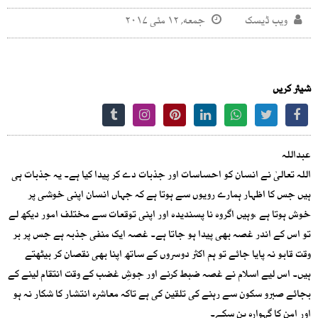
ویب ڈیسک
جمعه, ۱۲ مئی ۲۰۱۷
شیئر کریں
عبداللہ
اللہ تعالیٰ نے انسان کو احساسات اور جذبات دے کر پیدا کیا ہے۔ یہ جذبات ہی
ہیں جس کا اظہار ہمارے رویوں سے ہوتا ہے کہ جہاں انسان اپنی خوشی پر
خوش ہوتا ہے ،وہیں اگروہ نا پسندیدہ اور اپنی توقعات سے مختلف امور دیکھ لے
تو اس کے اندر غصہ بھی پیدا ہو جاتا ہے۔ غصہ ایک منفی جذبہ ہے جس پر بر
وقت قابو نہ پایا جائے تو ہم اکثر دوسروں کے ساتھ اپنا بھی نقصان کر بیٹھتے
ہیں۔ اس لیے اسلام نے غصہ ضبط کرنے اور جوشِ غضب کے وقت انتقام لینے کے
بجائے صبرو سکون سے رہنے کی تلقین کی ہے تاکہ معاشرہ انتشار کا شکار نہ ہو
اور امن کا گہوارہ بن سکے۔