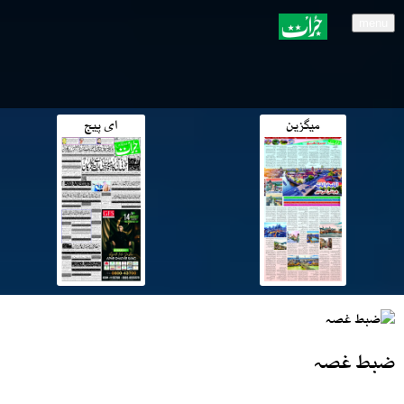
menu
میگزین
ای پیج
ضبط غصہ