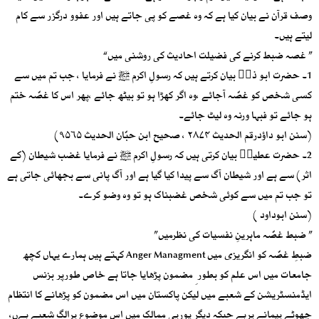
وصف قرآن نے بیان کیا ہے کہ وہ غصے کو پی جاتے ہیں اور عفوو درگزر سے کام
لیتے ہیں۔
” غصہ ضبط کرنے کی فضیلت احادیث کی روشنی میں“
1۔ حضرت ابو ذرؓ بیان کرتے ہیں کہ رسولِ اکرم ﷺ نے فرمایا ، جب تم میں سے
کسی شخص کو غصّہ آجائے ،وہ اگر کھڑا ہو تو بیٹھ جائے ،پھر اس کا غصّہ ختم
ہو جائے تو فبہا ورنہ وہ لیٹ جائے۔
(سنن ابو داﺅدرقم الحدیث ۲۸۷۴ ، صحیح ابن حبّان الحدیث ۹۵۶۵)
2۔ حضرت عطیہؓ بیان کرتی ہیں کہ رسولِ اکرم ﷺ نے فرمایا غضب شیطان (کے
اثر) سے ہے اور شیطان آگ سے پیدا کیا گیا ہے اور آگ پانی سے بجھائی جاتی ہے
تو جب تم میں سے کوئی شخص غضبناک ہو تو وہ وضو کرے۔
(سنن ابوداود )
” ضبط غصّہ ماہرینِ نفسیات کی نظرمیں”
ضبطِ غصّہ کو انگریزی میں Anger Managment کہتے ہیں ہمارے یہاں کچھ
جامعات میں اس علم کو بطور ِ مضمون پڑھایا جاتا ہے خاص طورپر بزنس
ایڈمنسٹریشن کے شعبے میں لیکن پاکستان میں اس مضمون کو پڑھانے کا انتظام
چھوٹے پیمانے پرہے جبکہ دیگر یورپی ممالک میں اس موضوع پرالگ شعبے ہےں،