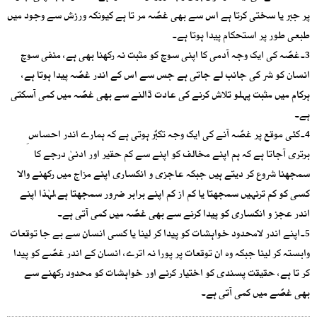
پر جبر یا سختی کرتا ہے اس سے بھی غصّہ مر تا ہے کیونکہ ورزش سے وجود میں
طبعی طور پر استحکام پیدا ہوتا ہے۔
3۔غصّہ کی ایک وجہ آدمی کا اپنی سوچ کو مثبت نہ رکھنا بھی ہے، منفی سوچ
انسان کو شر کی جانب لے جاتی ہے جس سے اس کے اندر غصّہ پیدا ہوتا ہے،
ہرکام میں مثبت پہلو تلاش کرنے کی عادت ڈالنے سے بھی غصّہ میں کمی آسکتی
ہے۔
4۔کئی موقع پر غصّہ آنے کی ایک وجہ تکبّر ہوتی ہے کہ ہمارے اندر احساس ِ
برتری آجاتا ہے کہ ہم اپنے مخالف کو اپنے سے کم حقیر اور ادنیٰ درجے کا
سمجھنا شروع کر دیتے ہیں جبکہ عاجزی و انکساری اپنے مزاج میں رکھنے والا
کسی کو کم ترنہیں سمجھتا یا کم از کم اپنے برابر ضرور سمجھتا ہے،لہٰذا اپنے
اندر عجز و انکساری کو پیدا کرنے سے بھی غصّہ میں کمی آتی ہے۔
5۔اپنے اندر لامحدود خواہشات کو پیدا کر لینا یا کسی انسان سے بے جا توقعات
وابستہ کر لینا جبکہ وہ ان توقعات پر پورا نہ اترے، انسان کے اندر غصّے کو پیدا
کر تا ہے، حقیقت پسندی کو اختیار کرنے اور خواہشات کو محدود رکھنے سے
بھی غصّے میں کمی آتی ہے۔