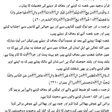
قرآن مجید میں غصہ نہ کرنے اور معاف کر دینے کی فضیلت کا بیان:۔
1۔وَالَّذِی±نَ یَج±تَبِنُو±نَ کَبٰٓئِرَ ال±اِث±مِ وال±فَوَاحِشَ وَاِذَا
مَاغَضِبُو± ا ھُم± یَغ±فِرُو±نَO(الشوری : ۷۳)
ترجمہ:۔ اور جو لوگ کبیرہ گناہوں سے اور بے حیائی کے کاموں سے اجتناب کرتے
ہیں اور جب غصہ آئے تو معاف کر دیتے ہیں۔
غصہ ٹھنڈا ہونے کے بعد تو عموماً لوگ معاف کر دیتے ہیں لیکن اس آیتِ مبارکہ
میں اللہ تعالیٰ نے اہلِ ایمان کی صفات میں سے اہم صفت یہ بیان کی ہے کہ وہ
عین حالتِ غضب میں معاف کرتے ہیں جو بہت ہمت اور جرا¿ت کا کام ہوتا ہے،
بلند ہمت اور بلند حوصلہ لوگ ہی اس شان کے مالک ہوتے ہیں کہ وہ اپنے اوپر
ظلم کرنے والوں پر بھی شفقت کرتے ہیں۔
2۔وُال±کٰظِمِی±نَ ال±غَی±ظَ وال±عَافِی±نَ عَنِ النّاسِ واللّٰہُ
یُحِبُّ ال±مُحِسنِی±ن(آلِ عمران : ۴۳۱)
ترجمہ:۔غصہ کو ضبط کرنے والے اور لوگوں کو معاف کرنے والے(ہی پرہیز گار
ہیں) اور اللہ احسان کرنے والوں سے محبت کرتا ہے۔
برائی کے عوض بھلائی کرنا کرم اور جود ہے اور بھلائی کے عوض برائی کرنا
خباثت ہے۔ اس آیت میں کرم وجود کا ذکر ہے کہ اللہ کے محبوب ومحسنین کا یہ