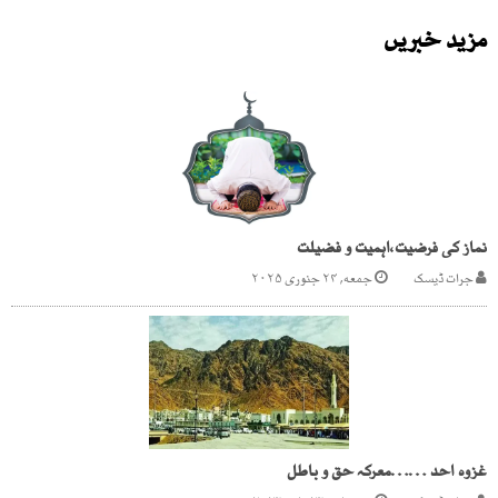
مزید خبریں
نماز کی فرضیت،اہمیت و فضیلت
جرات ڈیسک
جمعه, ۲۴ جنوری ۲۰۲۵
غزوہ احد ……معرکہ حق و باطل