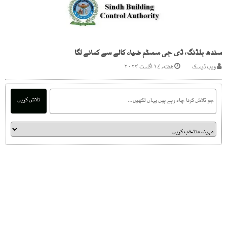
سندھ بلڈنگ، ڈی جی سسٹم ضیاء کالے سے کمانے لگا
ویب ڈیسک
هفته, ۱۷ اگست ۲۰۲۴
تلاش کریں