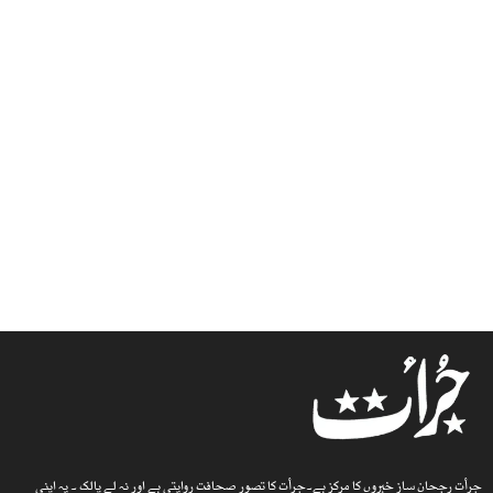
جرأت رجحان ساز خبروں کا مرکز ہے۔جرأت کا تصورِ صحافت روایتی ہے اور نہ لے پالک ۔ یہ اپنی