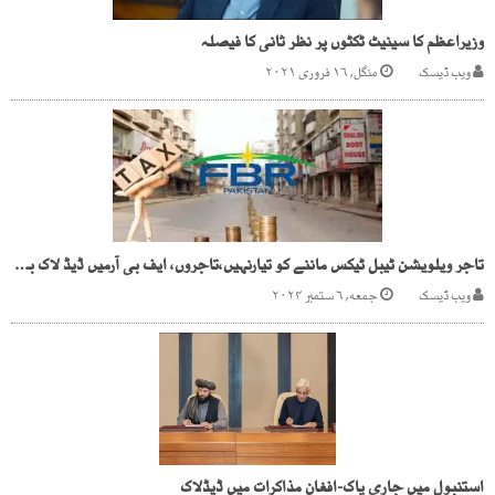
وزیراعظم کا سینیٹ ٹکٹوں پر نظر ثانی کا فیصلہ
ویب ڈیسک
منگل, ۱۶ فروری ۲۰۲۱
تاجر ویلویشن ٹیبل ٹیکس ماننے کو تیارنہیں،تاجروں، ایف بی آرمیں ڈیڈ لاک برقرار
ویب ڈیسک
جمعه, ۶ ستمبر ۲۰۲۴
استنبول میں جاری پاک-افغان مذاکرات میں ڈیڈلاک