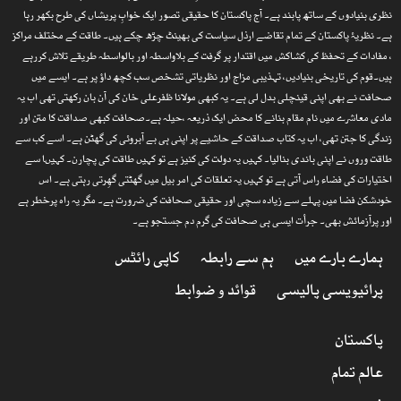
نظری بنیادوں کے ساتھ پابند ہے۔ آج پاکستان کا حقیقی تصور ایک خوابِ پریشاں کی طرح بکھر رہا
ہے۔ نظریۂ پاکستان کے تمام تقاضے ارذل سیاست کی بھینٹ چڑھ چکے ہیں۔ طاقت کے مختلف مراکز
، مفادات کے تحفظ کی کشاکش میں اقتدار پر گرفت کے بلاواسطہ اور بالواسطہ طریقے تلاش کررہے
ہیں۔قوم کی تاریخی بنیادیں، تہذیبی مزاج اور نظریاتی تشخص سب کچھ داؤ پر ہے۔ ایسے میں
صحافت نے بھی اپنی قینچلی بدل لی ہے۔ یہ کبھی مولانا ظفرعلی خان کی آن بان رکھتی تھی اب یہ
مادی معاشرے میں نام مقام بنانے کا محض ایک ذریعہ ،حیلہ ہے۔صحافت کبھی صداقت کا متن اور
زندگی کا جتن تھی، اب یہ کتاب صداقت کے حاشیے پر اپنی ہی بے آبروئی کی گھٹن ہے۔ اسے کب سے
طاقت وروں نے اپنی باندی بنالیا۔ کہیں یہ دولت کی کنیز ہے تو کہیں طاقت کی پچارن۔ کہیںا سے
اختیارات کی فضاء راس آتی ہے تو کہیں یہ تعلقات کی امر بیل میں گھٹتی گھِرتی رہتی ہے۔ اس
خودشکن فضا میں پہلے سے زیادہ سچی اور حقیقی صحافت کی ضرورت ہے۔ مگر یہ راہ پرخطر ہے
اور پرآزمائش بھی۔ جرأت ایسی ہی صحافت کی گرم دم جستجو ہے۔
ہمارے بارے میں
ہم سے رابطہ
کاپی رائٹس
پرائیویسی پالیسی
قوائد و ضوابط
پاکستان
عالم تمام