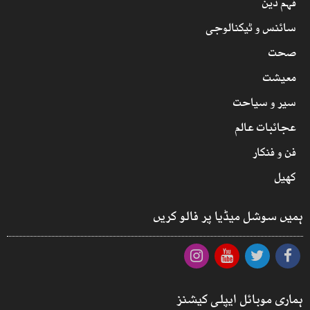
فہم دین
سائنس و ٹیکنالوجی
صحت
معیشت
سیر و سیاحت
عجائبات عالم
فن و فنکار
کھیل
ہمیں سوشل میڈیا پر فالو کریں
ہماری موبائل ایپلی کیشنز