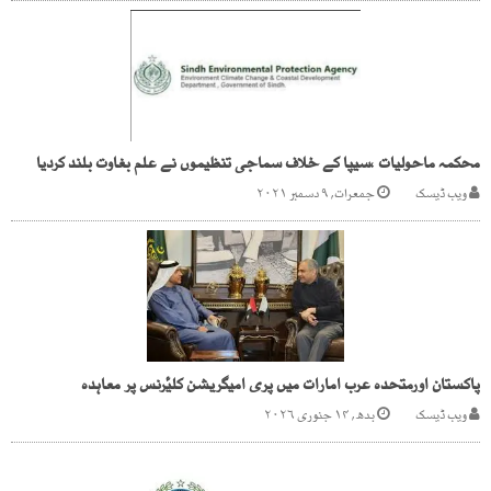
محکمہ ماحولیات ،سیپا کے خلاف سماجی تنظیموں نے علم بغاوت بلند کردیا
ویب ڈیسک
جمعرات, ۹ دسمبر ۲۰۲۱
پاکستان اورمتحدہ عرب امارات میں پری امیگریشن کلیٔرنس پر معاہدہ
ویب ڈیسک
بدھ, ۱۴ جنوری ۲۰۲۶