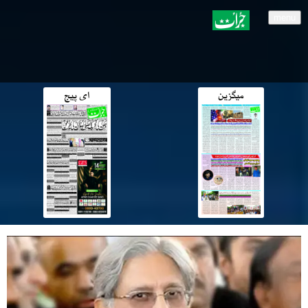
menu
میگزین
ای پیج