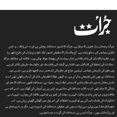
جرأت رجحان ساز خبروں کا مرکز ہے۔جرأت کا تصورِ صحافت روایتی ہے اور نہ لے پالک ۔ یہ اپنی
نظری بنیادوں کے ساتھ پابند ہے۔ آج پاکستان کا حقیقی تصور ایک خوابِ پریشاں کی طرح بکھر رہا
ہے۔ نظریۂ پاکستان کے تمام تقاضے ارذل سیاست کی بھینٹ چڑھ چکے ہیں۔ طاقت کے مختلف مراکز
، مفادات کے تحفظ کی کشاکش میں اقتدار پر گرفت کے بلاواسطہ اور بالواسطہ طریقے تلاش کررہے
ہیں۔قوم کی تاریخی بنیادیں، تہذیبی مزاج اور نظریاتی تشخص سب کچھ داؤ پر ہے۔ ایسے میں
صحافت نے بھی اپنی قینچلی بدل لی ہے۔ یہ کبھی مولانا ظفرعلی خان کی آن بان رکھتی تھی اب یہ
مادی معاشرے میں نام مقام بنانے کا محض ایک ذریعہ ،حیلہ ہے۔صحافت کبھی صداقت کا متن اور
زندگی کا جتن تھی، اب یہ کتاب صداقت کے حاشیے پر اپنی ہی بے آبروئی کی گھٹن ہے۔ اسے کب سے
طاقت وروں نے اپنی باندی بنالیا۔ کہیں یہ دولت کی کنیز ہے تو کہیں طاقت کی پچارن۔ کہیںا سے
اختیارات کی فضاء راس آتی ہے تو کہیں یہ تعلقات کی امر بیل میں گھٹتی گھِرتی رہتی ہے۔ اس
خودشکن فضا میں پہلے سے زیادہ سچی اور حقیقی صحافت کی ضرورت ہے۔ مگر یہ راہ پرخطر ہے
اور پرآزمائش بھی۔ جرأت ایسی ہی صحافت کی گرم دم جستجو ہے۔