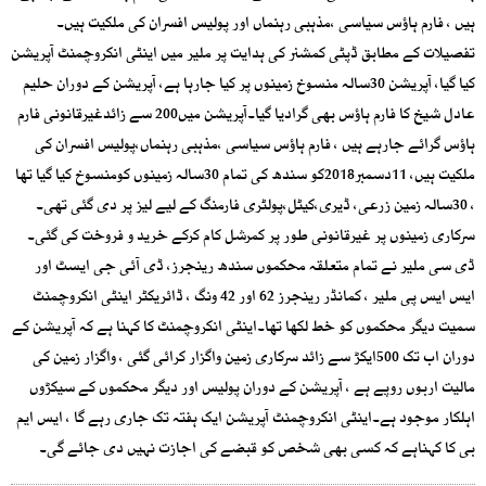
ہیں ، فارم ہاؤس سیاسی ،مذہبی رہنماں اور پولیس افسران کی ملکیت ہیں۔
تفصیلات کے مطابق ڈپٹی کمشنر کی ہدایت پر ملیر میں اینٹی انکروچمنٹ آپریشن
کیا گیا، آپریشن 30سالہ منسوخ زمینوں پر کیا جارہا ہے، آپریشن کے دوران حلیم
عادل شیخ کا فارم ہاؤس بھی گرادیا گیا۔آپریشن میں200 سے زائدغیرقانونی فارم
ہاؤس گرائے جارہے ہیں ، فارم ہاؤس سیاسی ،مذہبی رہنماں،پولیس افسران کی
ملکیت ہیں، 11دسمبر2018کو سندھ کی تمام 30سالہ زمینوں کومنسوخ کیا گیا تھا
، 30سالہ زمین زرعی، ڈیری،کیٹل،پولٹری فارمنگ کے لیے لیز پر دی گئی تھی۔
سرکاری زمینوں پر غیرقانونی طور پر کمرشل کام کرکے خرید و فروخت کی گئی۔
ڈی سی ملیر نے تمام متعلقہ محکموں سندھ رینجرز، ڈی آئی جی ایسٹ اور
ایس ایس پی ملیر ، کمانڈر رینجرز 62 اور 42 ونگ ، ڈائریکٹر اینٹی انکروچمنٹ
سمیت دیگر محکموں کو خط لکھا تھا۔اینٹی انکروچمنٹ کا کہنا ہے کہ آپریشن کے
دوران اب تک 500ایکڑ سے زائد سرکاری زمین واگزار کرائی گئی ، واگزار زمین کی
مالیت اربوں روپے ہے ، آپریشن کے دوران پولیس اور دیگر محکموں کے سیکڑوں
اہلکار موجود ہے۔اینٹی انکروچمنٹ آپریشن ایک ہفتہ تک جاری رہے گا ، ایس ایم
بی کا کہناہے کہ کسی بھی شخص کو قبضے کی اجازت نہیں دی جائے گی۔