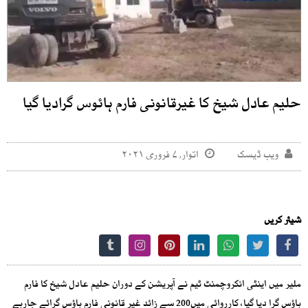
حلیم عادل شیخ کا غیرقانونی فارم ہائوس گرادیا گیا
ویب ڈیسک
اتوار, ۷ فروری ۲۰۲۱
شیئر کریں
ملیر میں اینٹی انکروچمنٹ ٹیم نے آپریشن کے دوران حلیم عادل شیخ کا فارم
ہاؤس گرا دیا گیا، کارروائی میں200 سے زائد غیر قانونی فارم ہاؤس گرائے جارہے