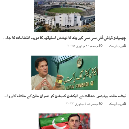
چیمپئنز ٹرافی،آئی سی سی کے وفد کا نیشنل اسٹیڈیم کا دورہ، انتظامات کا جائزہ
ویب ڈیسک
جمعه, ۱۰ جنوری ۲۰۲۵
توشہ خانہ ریفرنس ،عدالت نے الیکشن کمیشن کو عمران خان کے خلاف کارروائی سے روک دیا
ویب ڈیسک
جمعرات, ۵ جنوری ۲۰۲۳