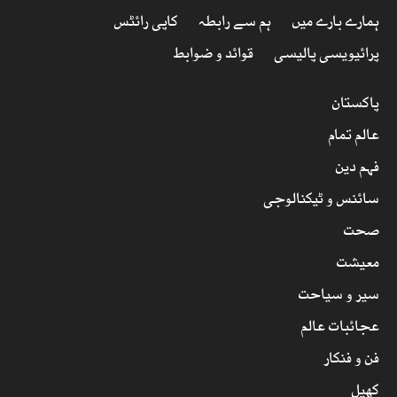
ہمارے بارے میں
ہم سے رابطہ
کاپی رائٹس
پرائیویسی پالیسی
قوائد و ضوابط
پاکستان
عالم تمام
فہم دین
سائنس و ٹیکنالوجی
صحت
معیشت
سیر و سیاحت
عجائبات عالم
فن و فنکار
کھیل