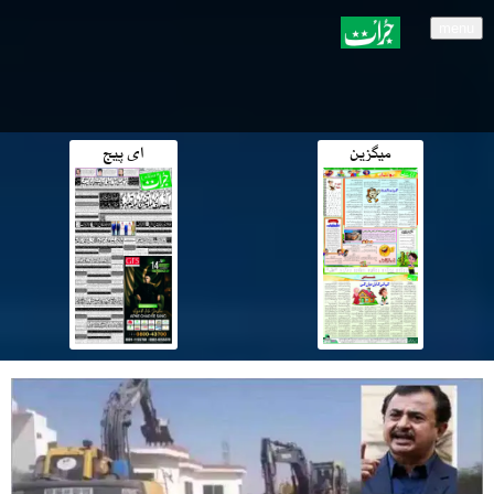
menu
میگزین
ای پیج