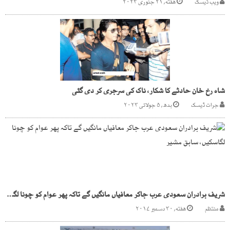
ویب ڈیسک
هفته, ۲۱ جنوری ۲۰۲۳
شاہ رخ خان حادثے کا شکار، ناک کی سرجری کر دی گئی
جرات ڈیسک
بدھ, ۵ جولائی ۲۰۲۳
شریف برادران سعودی عرب جاکر معافیاں مانگیں گے تاکہ پھر عوام کو چونا لگاسکیں، سابق مشیر
منتظم
هفته, ۳۰ دسمبر ۲۰۱۷