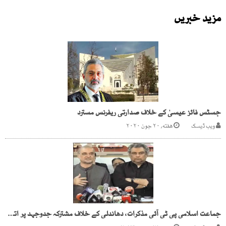
مزید خبریں
جسٹس فائز عیسیٰ کے خلاف صدارتی ریفرنس مسترد
ویب ڈیسک
هفته, ۲۰ جون ۲۰۲۰
جماعت اسلامی پی ٹی آئی مذکرات، دھاندلی کے خلاف مشترکہ جدوجہد پر اتفاق