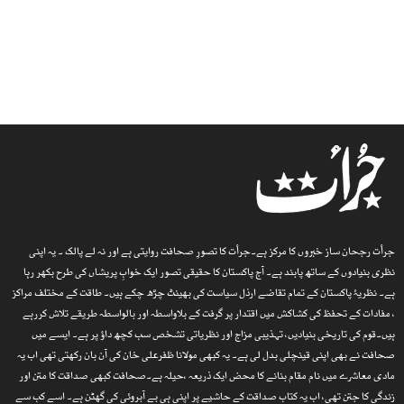
جرأت رجحان ساز خبروں کا مرکز ہے۔جرأت کا تصورِ صحافت روایتی ہے اور نہ لے پالک ۔ یہ اپنی
نظری بنیادوں کے ساتھ پابند ہے۔ آج پاکستان کا حقیقی تصور ایک خوابِ پریشاں کی طرح بکھر رہا
ہے۔ نظریۂ پاکستان کے تمام تقاضے ارذل سیاست کی بھینٹ چڑھ چکے ہیں۔ طاقت کے مختلف مراکز
، مفادات کے تحفظ کی کشاکش میں اقتدار پر گرفت کے بلاواسطہ اور بالواسطہ طریقے تلاش کررہے
ہیں۔قوم کی تاریخی بنیادیں، تہذیبی مزاج اور نظریاتی تشخص سب کچھ داؤ پر ہے۔ ایسے میں
صحافت نے بھی اپنی قینچلی بدل لی ہے۔ یہ کبھی مولانا ظفرعلی خان کی آن بان رکھتی تھی اب یہ
مادی معاشرے میں نام مقام بنانے کا محض ایک ذریعہ ،حیلہ ہے۔صحافت کبھی صداقت کا متن اور
زندگی کا جتن تھی، اب یہ کتاب صداقت کے حاشیے پر اپنی ہی بے آبروئی کی گھٹن ہے۔ اسے کب سے