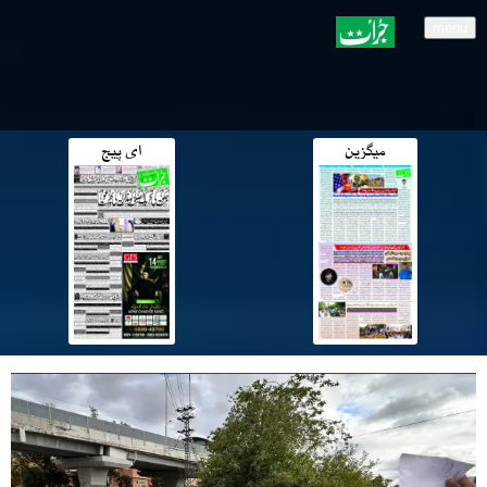
menu
میگزین
ای پیج