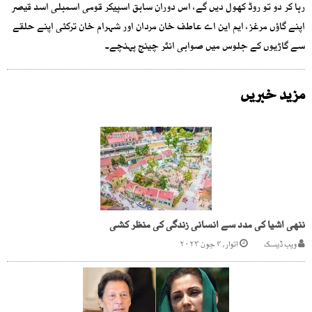
رہا کر دو تو روڈ کھول دیں گے، اس دوران سابق اسپیکر قومی اسمبلی اسد قیصر
اپنے گاؤں مرغز، ایم این اے عاطف خان مردان اور شہرام خان ترکئی اپنے حلقے
سے گاڑیوں کے جلوس میں صوابی انٹر چینج پہنچے۔
مزید خبریں
ننھی اشیا کی مدد سے انسانی زندگی کی منظر کشی
ویب ڈیسک
اتوار, ۴ جون ۲۰۲۳