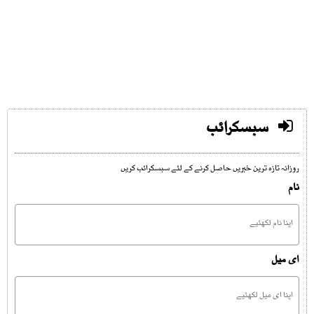
سبسکرائب
روزانہ تازہ ترین خبریں حاصل کرنے کے لئے سبسکرائب کریں
نام
ای میل