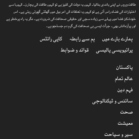
طاقت وروں نے اپنی باندی بنالیا۔ کہیں یہ دولت کی کنیز ہے تو کہیں طاقت کی پچارن۔ کہیںا سے
اختیارات کی فضاء راس آتی ہے تو کہیں یہ تعلقات کی امر بیل میں گھٹتی گھِرتی رہتی ہے۔ اس
خودشکن فضا میں پہلے سے زیادہ سچی اور حقیقی صحافت کی ضرورت ہے۔ مگر یہ راہ پرخطر ہے
اور پرآزمائش بھی۔ جرأت ایسی ہی صحافت کی گرم دم جستجو ہے۔
ہمارے بارے میں
ہم سے رابطہ
کاپی رائٹس
پرائیویسی پالیسی
قوائد و ضوابط
پاکستان
عالم تمام
فہم دین
سائنس و ٹیکنالوجی
صحت
معیشت
سیر و سیاحت