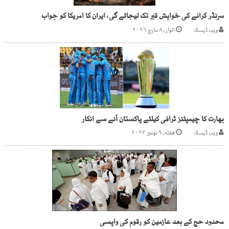
سرنڈر کرانے کی خواہش قبر تک لیجائے گی، ایران کا امریکا کو جواب
ویب ڈیسک
اتوار, ۸ مارچ ۲۰۲۶
بھارت کا چیمپئنز ٹرافی کیلئے پاکستان آنے سے انکار
ویب ڈیسک
هفته, ۹ نومبر ۲۰۲۴
محدود حج کے بعد عازمین کو رقوم کی واپسی