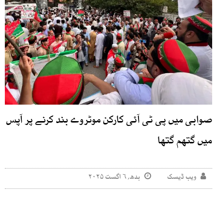
صوابی میں پی ٹی آئی کارکن موٹروے بند کرنے پر آپس
میں گتھم گتھا
ویب ڈیسک
بدھ, ۶ اگست ۲۰۲۵