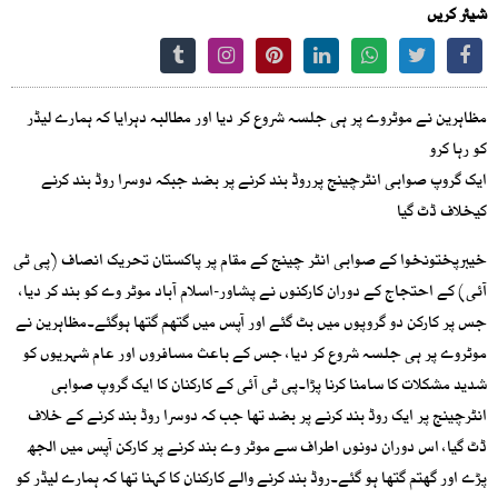
شیئر کریں
مظاہرین نے موٹروے پر ہی جلسہ شروع کر دیا اور مطالبہ دہرایا کہ ہمارے لیڈر
کو رہا کرو
ایک گروپ صوابی انٹرچینج پرروڈ بند کرنے پر بضد جبکہ دوسرا روڈ بند کرنے
کیخلاف ڈٹ گیا
خیبرپختونخوا کے صوابی انٹر چینج کے مقام پر پاکستان تحریک انصاف (پی ٹی
آئی) کے احتجاج کے دوران کارکنوں نے پشاور-اسلام آباد موٹر وے کو بند کر دیا،
جس پر کارکن دو گروپوں میں بٹ گئے اور آپس میں گتھم گتھا ہوگئے۔مظاہرین نے
موٹروے پر ہی جلسہ شروع کر دیا، جس کے باعث مسافروں اور عام شہریوں کو
شدید مشکلات کا سامنا کرنا پڑا۔پی ٹی آئی کے کارکنان کا ایک گروپ صوابی
انٹرچینج پر ایک روڈ بند کرنے پر بضد تھا جب کہ دوسرا روڈ بند کرنے کے خلاف
ڈٹ گیا، اس دوران دونوں اطراف سے موٹر وے بند کرنے پر کارکن آپس میں الجھ
پڑے اور گھتم گتھا ہو گئے۔روڈ بند کرنے والے کارکنان کا کہنا تھا کہ ہمارے لیڈر کو