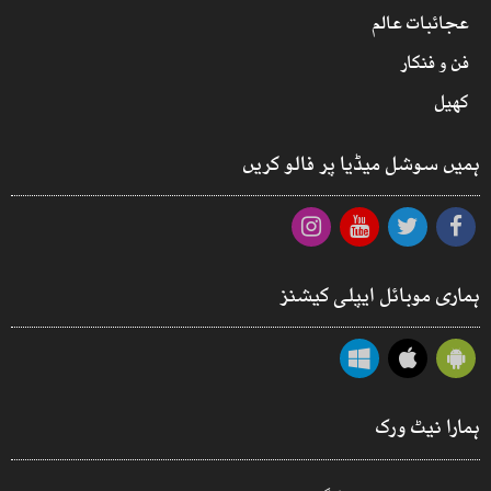
عجائبات عالم
فن و فنکار
کھیل
ہمیں سوشل میڈیا پر فالو کریں
ہماری موبائل ایپلی کیشنز
ہمارا نیٹ ورک