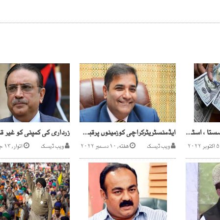
انٹربینک میں ڈالرمزید سستا ، اسٹاک مارکیٹ میں تیزی
ایڈمنسٹریٹرکراچی کوزمینوں پرقبضے کیلئے فری ہینڈ
ویب ڈیسک
هفته, ۱۰ دسمبر ۲۰۲۲
ویب ڈیسک
اتوار, ۱۳ جون ۲۰۲۱