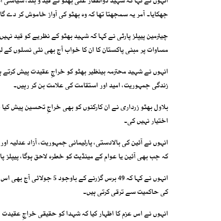
انہوں نے کہا کہ شہید ذوالفقار علی بھٹو نے قید و بند، سیاسی 
جھکایا۔ آمر یہ سمجھتا تھا کہ وہ بھٹو کی آواز خاموش کر دے گا،
چیئرمین پیپلز پارٹی نے کہا کہ شہید بھٹو کے نظریے کو قید نہی
مساوات پر مبنی پاکستان کا ان کا خواب آج بھی نئی نسلوں کے ل
انہوں نے شہید محترمہ بینظیر بھٹو کو خراجِ عقیدت پیش کرتے
زندگی جمہوریت، امید اور استقامت کی علامت بن کر رہیں۔
بلاول بھٹو زرداری نے ان کارکنوں کو بھی خراجِ تحسین پیش کی
اختیار نہیں کی۔
انہوں نے آئین کی بالادستی، پارلیمانی جمہوریت، آزاد عدلیہ اور
کہ جب بھی آئین یا عوام کے مینڈیٹ کو خطرہ لاحق ہوگا، پیپلز
انہوں نے کہا کہ 49 برس گزر
کی حاکمیت سے ترقی کرتی ہیں۔
انہوں نے اس عزم کا اظہار کیا کہ شہدا کو حقیقی خراجِ عقیدت 