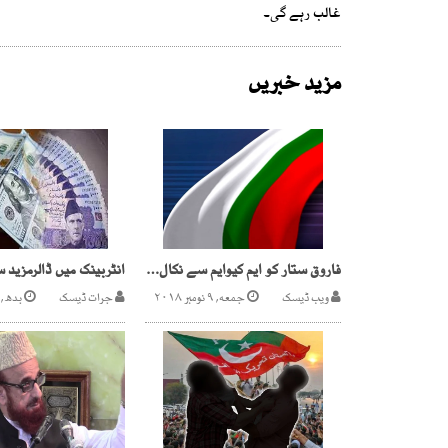
غالب رہے گی۔
مزید خبریں
فاروق ستار کو ایم کیوایم سے نکال دیا گیا،کارکن میل جول نہ رکھیں، رابطہ کمیٹی
ویب ڈیسک
جمعه, ۹ نومبر ۲۰۱۸
جرات ڈیسک
بدھ, ۵ اکتوبر ۲۰۲۲