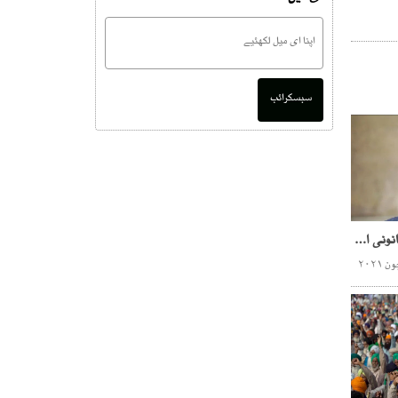
سبسکرائب
زرداری کی کمپنی کو غیر قانونی الاٹمنٹ دینے والے 2 ملزمان پکڑے گئے