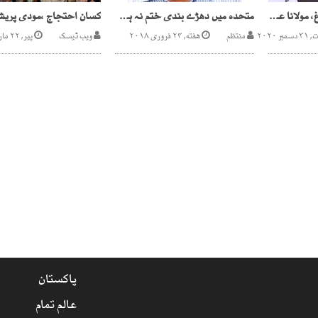
مفتی منیب الرحمان فارغ، مولانا عبدالخبیر آزادرویت ہلال کمیٹی کے چیئرمین مقرر
متحدہ میں دھڑے بندی ختم نہ ہوئی تو سندھ اسمبلی نہیں آئوں گا، خواجہ اظہار
ر ۲۰۲۰
منتظم
هفته, ۲۴ فروری ۲۰۱۸
ویب ڈیسک
پیر, ۲۲ مارچ ۲۰۲۱
پاکستان
عالم تمام