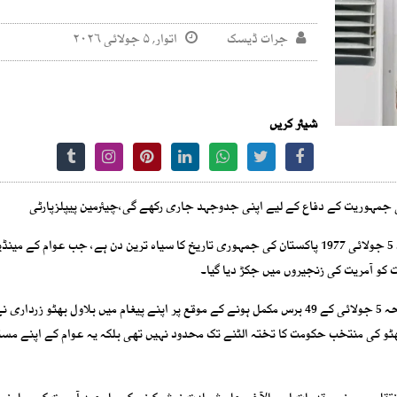
جرات ڈیسک
اتوار, ۵ جولائی ۲۰۲۶
شیئر کریں
ٹی جمہوریت کے دفاع کے لیے اپنی جدوجہد جاری رکھے گی،چیئرمین پیپلزپارٹی
پاکستان پیپلز پارٹی کے چیئرمین بلاول بھٹو زرداری نے کہا ہے کہ 5 جولائی 1977 پاکستان کی جمہوری تاریخ کا سیاہ ترین دن ہے، جب عوام کے
یت کو آمریت کی زنجیروں میں جکڑ دیا گیا۔
بلاول ہاؤس میڈیا سیل کی جانب سے جاری بیان کے مطابق سانحہ 5 جولائی کے 49 برس مکمل ہونے کے موقع پر اپنے پیغام میں بلاول بھٹو ز
ھٹو کی منتخب حکومت کا تختہ الٹنے تک محدود نہیں تھی بلکہ یہ عوام کے اپنے مست