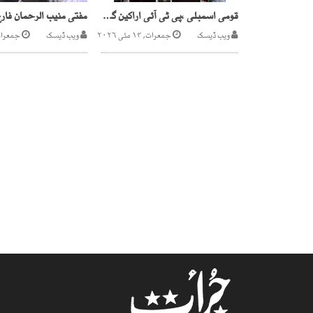
قومی اسمبلی ،پی ٹی آئی اراکین گتھم گتھا، ایک دوسرے کو گالیاں
ویب ڈیسک
جمعرات, ۱۴ مئی ۲۰۲۶
ویب ڈیسک
جمعرات, ۳۱ دسمب