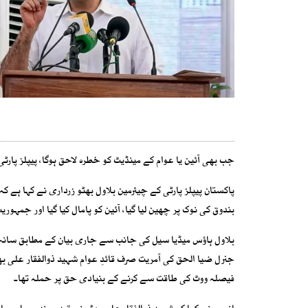
جب بھی آئین یا عوام کے مینڈیٹ کو خطرہ لاحق ہوگا، پیپلز پار
بندوق کی نوک پر چھین لیا گیا، آئین کو پامال کیا گیا اور جمہور
جنرل ضیا الحق کی آمریت صرف قائدِ عوام شہید ذوالفقار علی ب
فیصلہ ووٹ کی طاقت سے کرنے کے بنیادی حق پر حملہ تھا۔