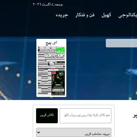
جمعه, ۷ اگست ۲۰۲۶
کنالوجی
کھیل
فن و فنکار
جریدہ
ای پیج
ر
تلاش کریں