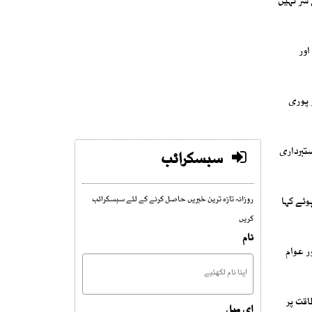
 سر نہیں
اور
 پوری
تبرداری
سبسکرائب
وئے کہا
روزانہ تازہ ترین خبریں حاصل کرنے کے لئے سبسکرائب
کریں
نام
اور عوام
اقت پر
ای میل