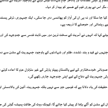
انتقام پر مبنی مقدمات اور بالآخر جامِ شہادت نوش کرنے کے باوجود آمریت کے سامنے
 مگر اس نے پوری قوم کے ضمیر کو بیدار کر دیا۔
ں کیا جا سکا اور نہ ہی ان کی آواز کو پھانسی دی جا سکی۔ ایک جمہوری، ترقی پسند 
یے رہنمائی اور حوصلے کا ذریعہ ہے۔
 ہوئے کہا کہ انہوں نے آمریت کے سخت ترین دور میں ثابت قدمی سے جدوجہد کی اور
ا جنہوں نے قید و بند، تشدد، ظلم اور شہادتوں کے باوجود جمہوریت کے مشن سے دس
 صوبائی خودمختاری کے لیے پاکستان پیپلز پارٹی کے غیر متزلزل عزم کا اعادہ کرتے ہ
 پارٹی جمہوریت کے دفاع کے لیے اپنی جدوجہد جاری رکھے گی۔
نے کے باوجود 5 جولائی آج بھی اس حقیقت کی یاد دلاتا ہے کہ قومیں جبر سے نہیں بلکہ جمہوریت، آئین کی بالادستی 
ان کے مشن کو آگے بڑھا کر پیش کیا جائے گا، کیونکہ ووٹ کی طاقت ہمیشہ گولی کی ط