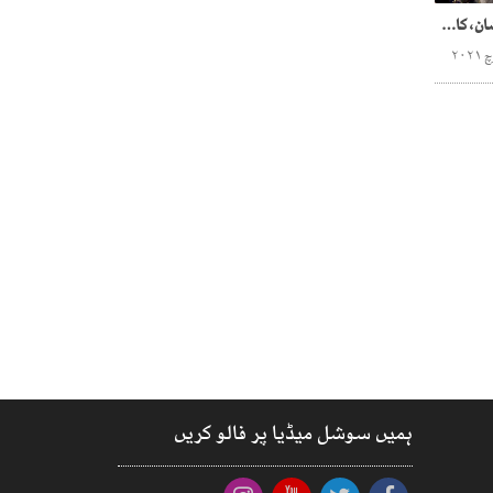
کسان احتجاج ،مودی پریشان، کاشتکاروں کا نئی پارٹی بنانے کا اعلان
ہمیں سوشل میڈیا پر فالو کریں