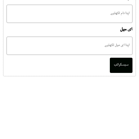
ای میل
سبسکرائب