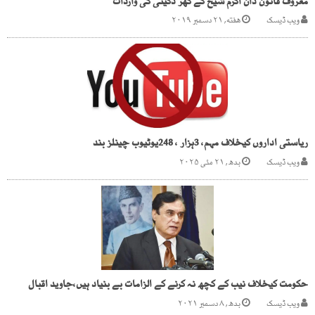
معروف قانون دان اکرم شیخ کے گھر ڈکیتی کی واردات
ویب ڈیسک
هفته, ۲۱ دسمبر ۲۰۱۹
ریاستی اداروں کیخلاف مہم، 3ہزار ، 248یوٹیوب چینلز بند
ویب ڈیسک
بدھ, ۲۱ مئی ۲۰۲۵
حکومت کیخلاف نیب کے کچھ نہ کرنے کے الزامات بے بنیاد ہیں،جاوید اقبال
ویب ڈیسک
بدھ, ۸ دسمبر ۲۰۲۱