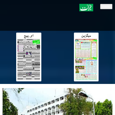
menu
میگزین
ای پیج