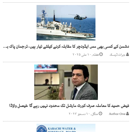
دشمن کے کسی بھی مس ایڈونچر کا مقابلہ کرنے کیلئے تیار ہیں، ترجمان پاک بحریہ
جرات ڈیسک
هفته, ۱۰ مئی ۲۰۲۵
فیض حمید کا معاملہ صرف کورٹ مارشل تک محدود نہیں رہے گا ،فیصل واؤڈا
Author One
منگل, ۱۰ دسمبر ۲۰۲۴