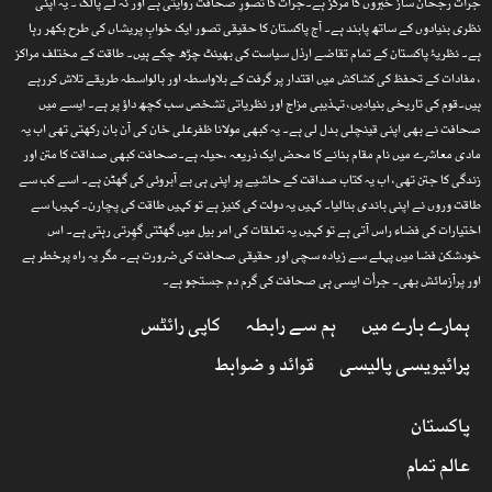
جرأت رجحان ساز خبروں کا مرکز ہے۔جرأت کا تصورِ صحافت روایتی ہے اور نہ لے پالک ۔ یہ اپنی
نظری بنیادوں کے ساتھ پابند ہے۔ آج پاکستان کا حقیقی تصور ایک خوابِ پریشاں کی طرح بکھر رہا
ہے۔ نظریۂ پاکستان کے تمام تقاضے ارذل سیاست کی بھینٹ چڑھ چکے ہیں۔ طاقت کے مختلف مراکز
، مفادات کے تحفظ کی کشاکش میں اقتدار پر گرفت کے بلاواسطہ اور بالواسطہ طریقے تلاش کررہے
ہیں۔قوم کی تاریخی بنیادیں، تہذیبی مزاج اور نظریاتی تشخص سب کچھ داؤ پر ہے۔ ایسے میں
صحافت نے بھی اپنی قینچلی بدل لی ہے۔ یہ کبھی مولانا ظفرعلی خان کی آن بان رکھتی تھی اب یہ
مادی معاشرے میں نام مقام بنانے کا محض ایک ذریعہ ،حیلہ ہے۔صحافت کبھی صداقت کا متن اور
زندگی کا جتن تھی، اب یہ کتاب صداقت کے حاشیے پر اپنی ہی بے آبروئی کی گھٹن ہے۔ اسے کب سے
طاقت وروں نے اپنی باندی بنالیا۔ کہیں یہ دولت کی کنیز ہے تو کہیں طاقت کی پچارن۔ کہیںا سے
اختیارات کی فضاء راس آتی ہے تو کہیں یہ تعلقات کی امر بیل میں گھٹتی گھِرتی رہتی ہے۔ اس
خودشکن فضا میں پہلے سے زیادہ سچی اور حقیقی صحافت کی ضرورت ہے۔ مگر یہ راہ پرخطر ہے
اور پرآزمائش بھی۔ جرأت ایسی ہی صحافت کی گرم دم جستجو ہے۔
ہمارے بارے میں
ہم سے رابطہ
کاپی رائٹس
پرائیویسی پالیسی
قوائد و ضوابط
پاکستان
عالم تمام