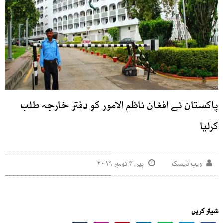
پاکستان نے افغان ناظم الامور کو دفتر خارجہ طلب
کرلیا
ویب ڈیسک
پیر, ۴ نومبر ۲۰۱۹
شیئر کریں