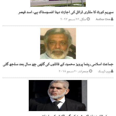
سپریم کورٹ کا ملٹری ٹرائل کی اجازت دینا افسوسناک ہے، اسد قیصر
Author One
منگل, ۲۴ دسمبر ۲۰۲۴
جماعت اسلامی رہنما پرویز محمود کے قاتلوں کی گتھی چھ سال بعد سلجھ گئی
ویب ڈیسک
جمعرات, ۲۰ دسمبر ۲۰۱۸