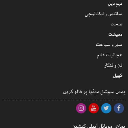
فہم دین
سائنس و ٹیکنالوجی
صحت
معیشت
سیر و سیاحت
عجائبات عالم
فن و فنکار
کھیل
ہمیں سوشل میڈیا پر فالو کریں
ہماری موبائل ایپلی کیشنز