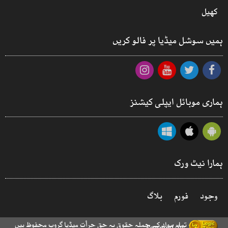
کھیل
ہمیں سوشل میڈیا پر فالو کریں
ہماری موبائل ایپلی کیشنز
ہمارا نیٹ ورک
وجود
فورم
بلاگ
© 2026 - تمام مواد کے جملہ حقوق بہ حق جرأت میڈیا گروپ محفوظ ہیں