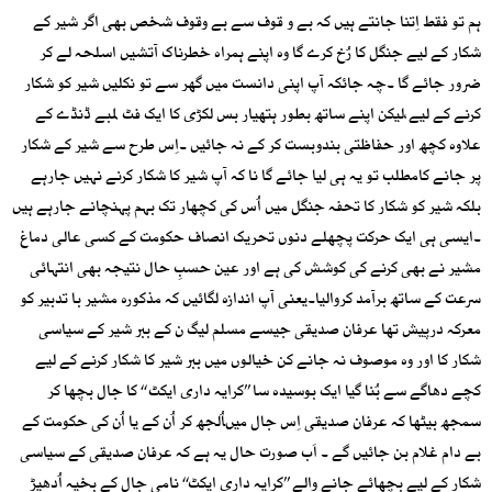
ہم تو فقط اِتنا جانتے ہیں کہ بے و قوف سے بے وقوف شخص بھی اگر شیر کے
شکار کے لیے جنگل کا رُخ کرے گا وہ اپنے ہمراہ خطرناک آتشیں اسلحہ لے کر
ضرور جائے گا ۔چہ جائکہ آپ اپنی دانست میں گھر سے تو نکلیں شیر کو شکار
کرنے کے لیے،لیکن اپنے ساتھ بطور ہتھیار بس لکڑی کا ایک فٹ لمبے ڈنڈے کے
علاوہ کچھ اور حفاظتی بندوبست کر کے نہ جائیں ۔اِس طرح سے شیر کے شکار
پر جانے کامطلب تو یہ ہی لیا جائے گا نا کہ آپ شیر کا شکار کرنے نہیں جارہے
بلکہ شیر کو شکار کا تحفہ جنگل میں اُس کی کچھار تک بہم پہنچانے جارہے ہیں
۔ایسی ہی ایک حرکت پچھلے دنوں تحریک انصاف حکومت کے کسی عالی دماغ
مشیر نے بھی کرنے کی کوشش کی ہے اور عین حسبِ حال نتیجہ بھی انتہائی
سرعت کے ساتھ برآمد کروالیا۔یعنی آپ اندازہ لگائیں کہ مذکورہ مشیر با تدبیر کو
معرکہ درپیش تھا عرفان صدیقی جیسے مسلم لیگ ن کے ببر شیر کے سیاسی
شکار کا اور وہ موصوف نہ جانے کن خیالوں میں ببر شیر کا شکار کرنے کے لیے
کچے دھاگے سے بُنا گیا ایک بوسیدہ سا ’’کرایہ داری ایکٹ ‘‘ کا جال بچھا کر
سمجھ بیٹھا کہ عرفان صدیقی اِس جال میںاُلجھ کر اُن کے یا اُن کی حکومت کے
بے دام غلام بن جائیں گے ۔ اَب صورت حال یہ ہے کہ عرفان صدیقی کے سیاسی
شکار کے لیے بچھائے جانے والے ’’کرایہ داری ایکٹ‘‘ نامی جال کے بخیہ اُدھیڑ