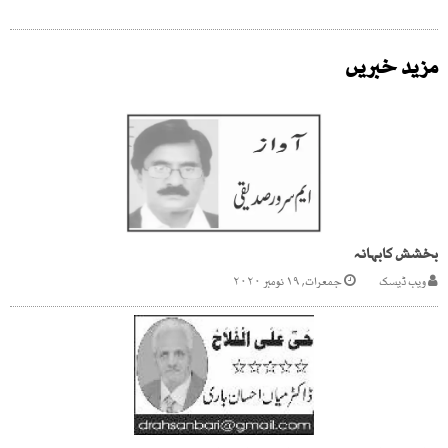
مزید خبریں
بخشش کابہانہ
ویب ڈیسک
جمعرات, ۱۹ نومبر ۲۰۲۰