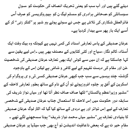
دیئے گئے ہیں اور اَب سب کو یعنی تحریک انصاف کی حکومت کو ،سول
سوسائٹی کو،صحافی برادری کو،مسلم لیگ ن کو ،بیوروکریسی کو صرف اُس
فاترالعقل شکاری کی تلاش ہے جس نے سوئے ہوئے ببر شیر پر ’’کنکر زنی ‘‘ کر کے
اُسے ایک بار پھر سے بیدار کردیا ہے۔
عرفان صدیقی کے پاس تعارفی اسناد کی کمی نہیں ہے کیونکہ وہ بیک وقت ایک
اُستاد، کالم نگار، سیاح اور کئی کتابوں کے مصنف بھی ہیں ۔اِس لیے یقین سے
کہا جاسکتا ہے کہ اِن میں سے کوئی ایک بھی تعارف عرفان صدیقی کی شخصیت
،فن اور مقام کی درست تفہیم کے لیے کافی و شافی ہے لیکن اِس کے باوجود
گزشتہ چند برسوں سے سب جب کبھی عرفان صدیقی کسی ٹی و ی پروگرام کی
اسکرین کے اُفق پر جلوہ افروزہوئے تو اُن کے نام کے ساتھ بطور تعارفی لاحقہ کے
’’مشیر وزیراعظم پاکستان ‘‘ لکھا صاف صاف نظر آتا تھا اور میاں نواز شریف کی
سابقہ دورِ حکومت میں اِس لاحقہ کا استعمال جناب عرفان صدیقی کے شخصی
تعارف کے لیے اِس تواتر اور بے دردی کے ساتھ کیا گیا کہ اکثر لوگ عرفان صدیقی
کا بنیادی تعارف ہی ’’مشیر میاں محمد نواز شریف ‘‘ ہونا سمجھنے لگے تھے ۔
مقامِ حیر ت ہے کہ بعض ناعاقبت اندیشن تو آج بھی جب میڈیا پر عرفان صدیقی