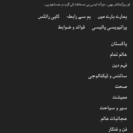
اور پرآزمائش بھی۔ جرأت ایسی ہی صحافت کی گرم دم جستجو ہے۔
ہمارے بارے میں
ہم سے رابطہ
کاپی رائٹس
پرائیویسی پالیسی
قوائد و ضوابط
پاکستان
عالم تمام
فہم دین
سائنس و ٹیکنالوجی
صحت
معیشت
سیر و سیاحت
عجائبات عالم
فن و فنکار