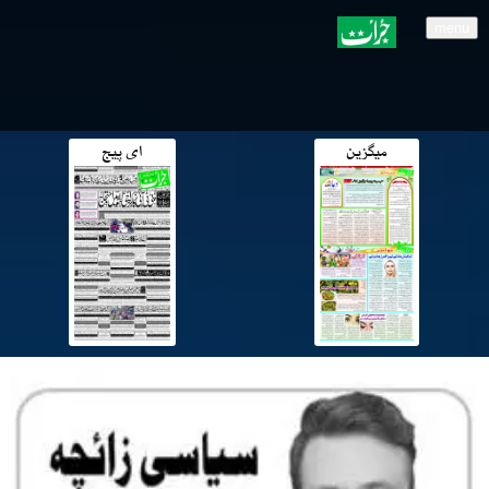
menu
میگزین
ای پیج