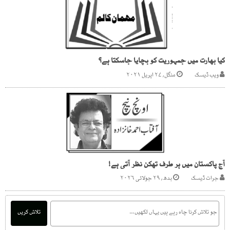
کیا بھارت میں جمہوریت کو بچایا جاسکتا ہے؟
ویب ڈیسک
منگل, ۲۷ اپریل ۲۰۲۱
آج پاکستان میں ہر طرف تھکن نظر آتی ہے!
جرات ڈیسک
بدھ, ۲۹ جولائی ۲۰۲۶
تلاش کریں