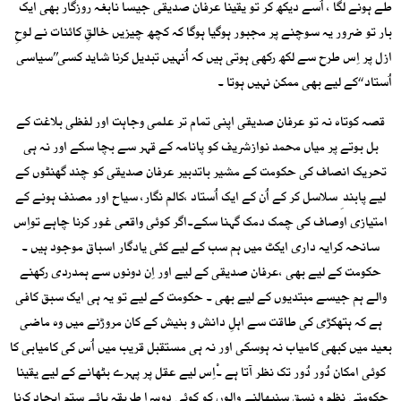
طے ہونے لگا ، اُسے دیکھ کر تو یقینا عرفان صدیقی جیسا نابغہ روزگار بھی ایک
بار تو ضرور یہ سوچنے پر مجبور ہوگیا ہوگا کہ کچھ چیزیں خالقِ کائنات نے لوحِ
ازل پر اِس طرح سے لکھ رکھی ہوتی ہیں کہ اُنہیں تبدیل کرنا شاید کسی’’سیاسی
اُستاد ‘‘کے لیے بھی ممکن نہیں ہوتا ۔
قصہ کوتاہ نہ تو عرفان صدیقی اپنی تمام تر علمی وجاہت اور لفظی بلاغت کے
بل بوتے پر میاں محمد نوازشریف کو پانامہ کے قہر سے بچا سکے اور نہ ہی
تحریک انصاف کی حکومت کے مشیر باتدبیر عرفان صدیقی کو چند گھنٹوں کے
لیے پابند ِ سلاسل کر کے اُن کے ایک اُستاد ،کالم نگار، سیاح اور مصنف ہونے کے
امتیازی اوصاف کی چمک دمک گہنا سکے۔اگر کوئی واقعی غور کرنا چاہے تواِس
سانحہ کرایہ داری ایکٹ میں ہم سب کے لیے کئی یادگار اسباق موجود ہیں ۔
حکومت کے لیے بھی ،عرفان صدیقی کے لیے اور اِن دونوں سے ہمدردی رکھنے
والے ہم جیسے مبتدیوں کے لیے بھی ۔ حکومت کے لیے تو یہ ہی ایک سبق کافی
ہے کہ ہتھکڑی کی طاقت سے اہلِ دانش و بنیش کے کان مروڑنے میں وہ ماضی
بعید میں کبھی کامیاب نہ ہوسکی اور نہ ہی مستقبل قریب میں اُس کی کامیابی کا
کوئی امکان دُور دُور تک نظر آتا ہے ۔ْاِس لیے عقل پر پہرے بٹھانے کے لیے یقینا
حکومتی نظم و نسق سنبھالنے والوں کو کوئی دوسرا طریقہ ہائے ستم ایجاد کرنا