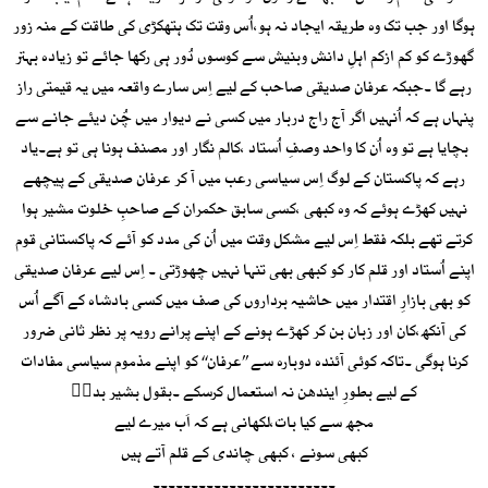
ہوگا اور جب تک وہ طریقہ ایجاد نہ ہو،اُس وقت تک ہتھکڑی کی طاقت کے منہ زور
گھوڑے کو کم ازکم اہلِ دانش وبنیش سے کوسوں دُور ہی رکھا جائے تو زیادہ بہتر
رہے گا ۔جبکہ عرفان صدیقی صاحب کے لیے اِس سارے واقعہ میں یہ قیمتی راز
پنہاں ہے کہ اُنہیں اگر آج راج دربار میں کسی نے دیوار میں چُن دیئے جانے سے
بچایا ہے تو وہ اُن کا واحد وصفِ اُستاد ،کالم نگار اور مصنف ہونا ہی تو ہے۔یاد
رہے کہ پاکستان کے لوگ اِس سیاسی رعب میں آ کر عرفان صدیقی کے پیچھے
نہیں کھڑے ہوئے کہ وہ کبھی ،کسی سابق حکمران کے صاحبِ خلوت مشیر ہوا
کرتے تھے بلکہ فقط اِس لیے مشکل وقت میں اُن کی مدد کو آئے کہ پاکستانی قوم
اپنے اُستاد اور قلم کار کو کبھی بھی تنہا نہیں چھوڑتی ۔ اِس لیے عرفان صدیقی
کو بھی بازارِ اقتدار میں حاشیہ برداروں کی صف میں کسی بادشاہ کے آگے اُس
کی آنکھ،کان اور زبان بن کر کھڑے ہونے کے اپنے پرانے رویہ پر نظر ثانی ضرور
کرنا ہوگی ۔تاکہ کوئی آئندہ دوبارہ سے ’’عرفان‘‘ کو اپنے مذموم سیاسی مفادات
کے لیے بطورِ ایندھن نہ استعمال کرسکے ۔بقول بشیر بدرؔ
مجھ سے کیا بات،لکھانی ہے کہ اَب میرے لیے
کبھی سونے ، کبھی چاندی کے قلم آتے ہیں
۔۔۔۔۔۔۔۔۔۔۔۔۔۔۔۔۔۔۔۔۔۔۔۔