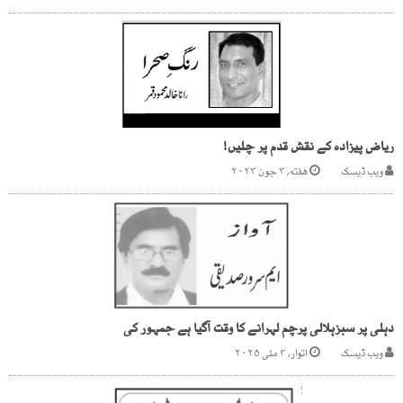
ریاض پیزادہ کے نقش قدم پر چلیں!
ویب ڈیسک
هفته, ۳ جون ۲۰۲۳
دہلی پر سبزہلالی پرچم لہرانے کا وقت آگیا ہے جمہور کی
ویب ڈیسک
اتوار, ۴ مئی ۲۰۲۵