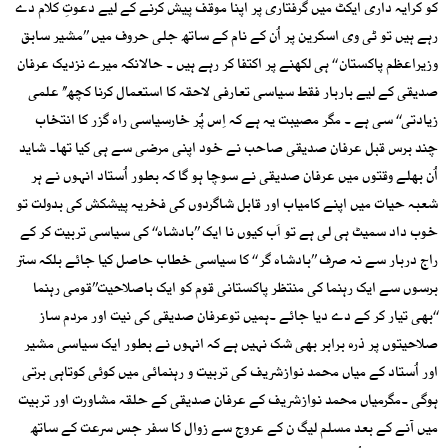
کو کرایہ داری ایکٹ میں گرفتاری پر اپنا موقف پیش کرنے کے لیے دعوتِ کلام دے
رہے ہیں تو ٹی وی اسکرین پر اُن کے نام کے ساتھ جلی حروف میں ’’مشیر سابق
وزیراعظم پاکستان ‘‘ ہی لکھنے پر اکتفا کر رہے ہیں ۔ حالانکہ میرے نزدیک عرفان
صدیقی کے لیے باربار فقط سیاسی تعارفی لاحقہ کا استعمال کرنا کچھ’’ علمی
زیادتی‘‘ سی ہے ۔ مگر مصیبت یہ ہے کہ اِس پُر خارسیاسی راہ گزر کا انتخاب
چند برس قبل عرفان صدیقی صاحب نے خود اپنی مرضی سے ہی کیا تھا۔ شاید
اُن بھلے وقتوں میں عرفان صدیقی نے سوچا ہو گا کہ بطور اُستاد انہوں نے ہر
شعبہ حیات میں اپنے کامیاب اور قابل شاگردوں کی فخریہ پیشکش کی بدولت تو
خوب داد سمیٹ ہی لی ہے تو اَب کیوں نا ایک ’’بادشاہ‘‘ کی سیاسی تربیت کر کے
راج دربار سے نہ صرف ’’بادشاہ گر ‘‘ کا سیاسی خطاب حاصل کیا جائے بلکہ ستر
برسوں سے ایک رہنما کی منتظر پاکستانی قوم کو ایک باصلاحیت’’قومی رہنما
‘‘بھی تیار کر کے دے دیا جائے ۔ہمیں توعرفان صدیقی کی نیت اور مردم ساز
صلاحیتوں پر ذرہ برابر بھی شک نہیں ہے کہ انہوں نے بطور ایک سیاسی مشیر
اور اُستاد کے میاں محمد نوازشریف کی تربیت و رہنمائی میں کوئی کوتاہی برتی
ہوگی ۔مگرمیاں محمد نوازشریف کے عرفان صدیقی کے حلقہ مشاورت اور تربیت
میں آنے کے بعد مسلم لیگ ن کے عروج سے زوال کا سفر جس سرعت کے ساتھ