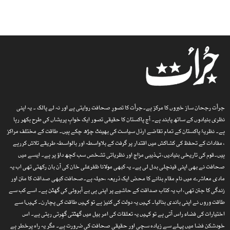
جرأت رجحان ساز خبروں کا مرکز ہے۔جرأت کا تصورِ صحافت روایتی ہے اور نہ لے پالک ۔ یہ اپنی
نظری بنیادوں کے ساتھ پابند ہے۔ آج پاکستان کا حقیقی تصور ایک خوابِ پریشاں کی طرح بکھر رہا
ہے۔ نظریۂ پاکستان کے تمام تقاضے ارذل سیاست کی بھینٹ چڑھ چکے ہیں۔ طاقت کے مختلف مراکز
، مفادات کے تحفظ کی کشاکش میں اقتدار پر گرفت کے بلاواسطہ اور بالواسطہ طریقے تلاش کررہے
ہیں۔قوم کی تاریخی بنیادیں، تہذیبی مزاج اور نظریاتی تشخص سب کچھ داؤ پر ہے۔ ایسے میں
صحافت نے بھی اپنی قینچلی بدل لی ہے۔ یہ کبھی مولانا ظفرعلی خان کی آن بان رکھتی تھی اب یہ
مادی معاشرے میں نام مقام بنانے کا محض ایک ذریعہ ،حیلہ ہے۔صحافت کبھی صداقت کا متن اور
زندگی کا جتن تھی، اب یہ کتاب صداقت کے حاشیے پر اپنی ہی بے آبروئی کی گھٹن ہے۔ اسے کب سے
طاقت وروں نے اپنی باندی بنالیا۔ کہیں یہ دولت کی کنیز ہے تو کہیں طاقت کی پچارن۔ کہیںا سے
اختیارات کی فضاء راس آتی ہے تو کہیں یہ تعلقات کی امر بیل میں گھٹتی گھِرتی رہتی ہے۔ اس
خودشکن فضا میں پہلے سے زیادہ سچی اور حقیقی صحافت کی ضرورت ہے۔ مگر یہ راہ پرخطر ہے