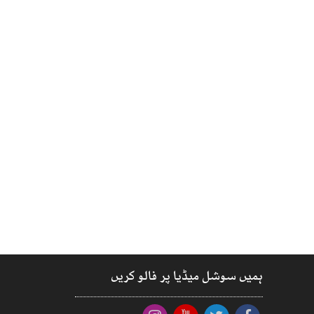
ہمیں سوشل میڈیا پر فالو کریں