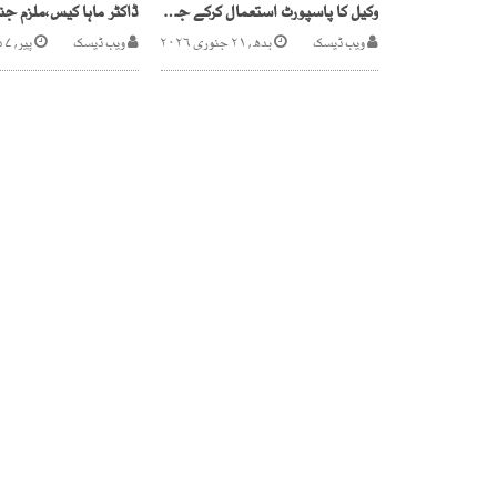
وکیل کا پاسپورٹ استعمال کرکے جعلساز بھارت پہنچ گیا
ویب ڈیسک
بدھ, ۲۱ جنوری ۲۰۲۶
ویب ڈیسک
پیر, ۷ دسمبر ۲۰۲۰