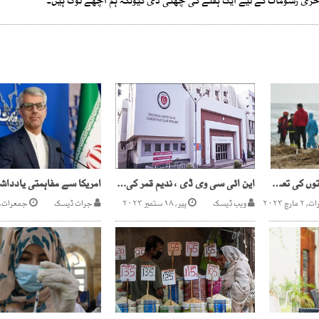
کی آخری رسومات کے لیے ایک ہفتے کی چھٹی دی کیونکہ ہم اچھے لوگ ہیں۔
اٹلی کشتی حادثہ، ہلاکتوں کی تعداد 62 ہو گئی
این ائی سی وی ڈی ، ندیم قمر کی نااہلی سندھ ہائی کورٹ میں 30سے زائد پٹیشنزدائر
ارچ ۲۰۲۳
ویب ڈیسک
پیر, ۱۸ ستمبر ۲۰۲۳
جرات ڈیسک
جمعرات, ۹ جولائی ۰۲۶