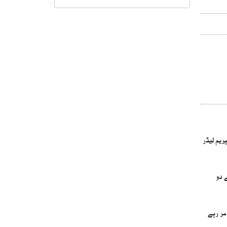
ابق سپریم لیڈر
 دو
مر رہے