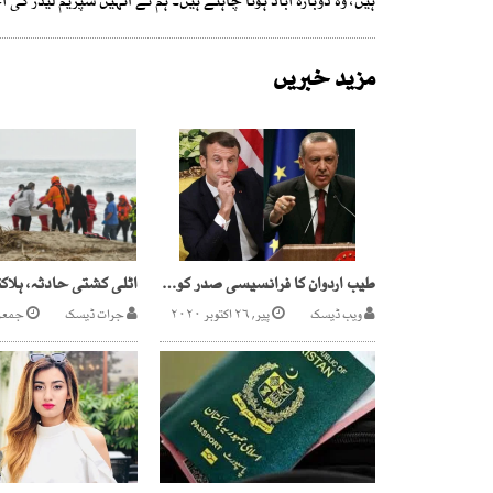
ہیں، وہ دوبارہ آباد ہونا چاہتے ہیں۔ ہم نے انہیں سپریم لیڈر 
مزید خبریں
طیب اردوان کا فرانسیسی صدر کو دماغی علاج کا مشورہ
ویب ڈیسک
پیر, ۲۶ اکتوبر ۲۰۲۰
جرات ڈیسک
جمعرات, ۲ م