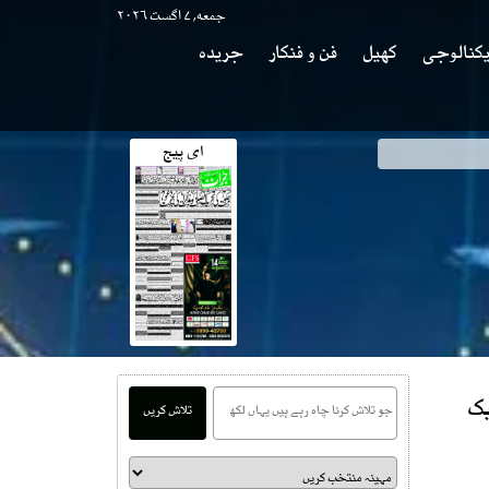
جمعه, ۷ اگست ۲۰۲۶
کنالوجی
کھیل
فن و فنکار
جریدہ
ای پیج
یک
تلاش کریں