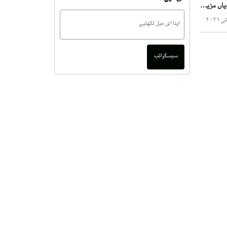
کورونا وبا، سندھ میں پابندیاں مزید دو ہفتے برقرار رکھنے کا فیصلہ
سبسکرائب