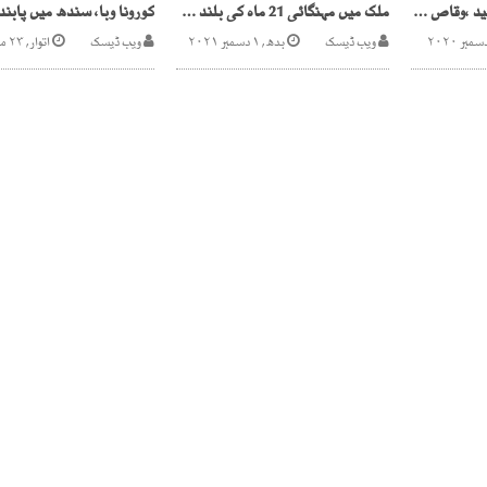
ڈاکٹر ماہا کیس،ملزم جنید ،وقاص کی ضمانت منظور
ملک میں مہنگائی 21 ماہ کی بلند ترین سطح پر پہنچ گئی
ویب ڈیسک
بدھ, ۱ دسمبر ۲۰۲۱
ویب ڈیسک
اتوار, ۲۳ مئی ۲۰۲۱