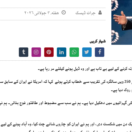
جرات ڈیسک
هفته, ۴ جولائی ۲۰۲۶
شیئر کریں
 کرنے کے لیے بے تاب ہے اور وہ ڈیل ہونے کیلئے مر رہا ہے۔
تفصیلات کے مطابق ٹرمپ نے جنوبی ڈکوٹا ریاست میں امریکا کی 250 ویں سالگرہ کی تقریب سے خطاب کرتے ہوئے کہا کہ امریکا نے ایران کے س
روک دیا ہے۔
کی گہرائیوں میں دھکیل دیا ہے۔ ہم نے سب سے مضبوط اور طاقتور فوج بنائی۔ ہم نے
 ایک دن میں شکست دی، اور ہم نے ایران کو چاروں شانے چت کیا، وہ آباد ہونے کے لیے 