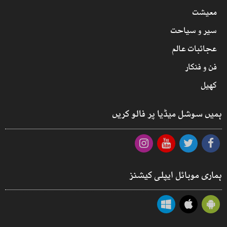
معیشت
سیر و سیاحت
عجائبات عالم
فن و فنکار
کھیل
ہمیں سوشل میڈیا پر فالو کریں
ہماری موبائل ایپلی کیشنز