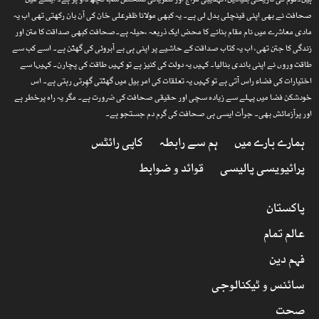
ہیں۔قوم کی تاریخی بنیادیں، تہذیبی مزاج اور نظریاتی تشخص سب کچھ داؤ پر ہے۔ ایسے میں
صحافت نے بھی اپنی قینچلی بدل لی ہے۔ یہ کبھی مولانا ظفرعلی خان کی آن بان رکھتی تھی اب یہ
مادی معاشرے میں نام مقام بنانے کا محض ایک ذریعہ ،حیلہ ہے۔صحافت کبھی صداقت کا متن اور
زندگی کا جتن تھی، اب یہ کتاب صداقت کے حاشیے پر اپنی ہی بے آبروئی کی گھٹن ہے۔ اسے کب سے
طاقت وروں نے اپنی باندی بنالیا۔ کہیں یہ دولت کی کنیز ہے تو کہیں طاقت کی پچارن۔ کہیںا سے
اختیارات کی فضاء راس آتی ہے تو کہیں یہ تعلقات کی امر بیل میں گھٹتی گھِرتی رہتی ہے۔ اس
خودشکن فضا میں پہلے سے زیادہ سچی اور حقیقی صحافت کی ضرورت ہے۔ مگر یہ راہ پرخطر ہے
اور پرآزمائش بھی۔ جرأت ایسی ہی صحافت کی گرم دم جستجو ہے۔
ہمارے بارے میں
ہم سے رابطہ
کاپی رائٹس
پرائیویسی پالیسی
قوائد و ضوابط
پاکستان
عالم تمام
فہم دین
سائنس و ٹیکنالوجی
صحت