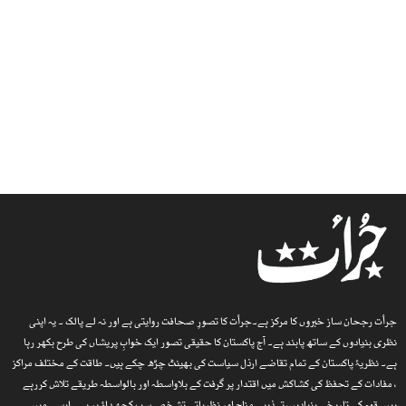
جرأت رجحان ساز خبروں کا مرکز ہے۔جرأت کا تصورِ صحافت روایتی ہے اور نہ لے پالک ۔ یہ اپنی
نظری بنیادوں کے ساتھ پابند ہے۔ آج پاکستان کا حقیقی تصور ایک خوابِ پریشاں کی طرح بکھر رہا
ہے۔ نظریۂ پاکستان کے تمام تقاضے ارذل سیاست کی بھینٹ چڑھ چکے ہیں۔ طاقت کے مختلف مراکز
، مفادات کے تحفظ کی کشاکش میں اقتدار پر گرفت کے بلاواسطہ اور بالواسطہ طریقے تلاش کررہے