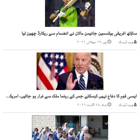
ساؤتھ افریقی بیٹسمین جانیمن مالان نے انضمام سے ریکارڈ چھین لیا
ویب ڈیسک
پیر, ۱۹ جولائی ۲۰۲۱
ایسی قوم کا دفاع نہیں کرسکتے جس کے رہنما ملک سے فرار ہو جائیں، امریکی صدر
ویب ڈیسک
بدھ, ۱۸ اگست ۲۰۲۱