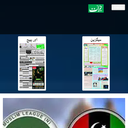
menu
میگزین
ای پیج