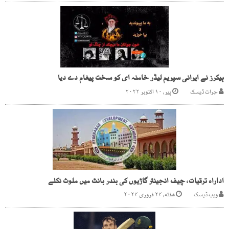
ہیکرز نے ایرانی سپریم لیڈر خامنہ ای کو سخت پیغام دے دیا
جرات ڈیسک
پیر, ۱۰ اکتوبر ۲۰۲۲
اداراہ ترقیات، چیف انجینئر گاڑیوں کی بندر بانٹ میں ملوث نکلے
ویب ڈیسک
هفته, ۲۴ فروری ۲۰۲۴