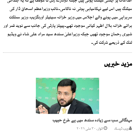
اقدامات پر ایسی میٹنگ ہوتی ہیں جبکہ دوسرے رکن کا موقف ہے کہ یہ ابتدائی
میٹنگ ہیں اس لیے نہکامیابی ہوئی نہ ناکامی۔نائب وزیراعظم اسحاق ڈار کی
سربراہی میں ہونے والے اجلاس میں وزیر خزانہ سینیٹر اورنگزیب، وزیر مملکت
برائے خزانہ بلال اظہر کیانی موجود تھے۔پیپلز پارٹی کی جانب سے نوید قمر اور
شیری رحمان موجود تھیں جبکہ وزیراعلیٰ سندھ سید مراد علی شاہ نے ویڈیو
لنک کے ذریعے شرکت کی۔
مزید خبریں
مہنگائی سب سے زیادہ سندھ میں ہے ،فرخ حبیب
ویب ڈیسک
اتوار, ۳۰ مئی ۲۰۲۱