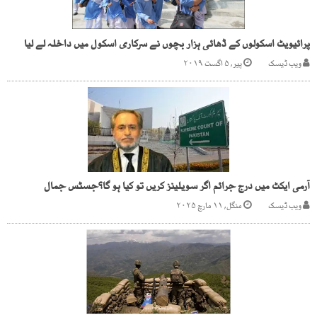
پرائیویٹ اسکولوں کے ڈھائی ہزار بچوں نے سرکاری اسکول میں داخلہ لے لیا
ویب ڈیسک
پیر, ۵ اگست ۲۰۱۹
آرمی ایکٹ میں درج جرائم اگر سویلینز کریں تو کیا ہو گا؟جسٹس جمال
ویب ڈیسک
منگل, ۱۱ مارچ ۲۰۲۵