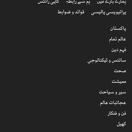
ہمارے بارے میں
ہم سے رابطہ
کاپی رائٹس
پرائیویسی پالیسی
قوائد و ضوابط
پاکستان
عالم تمام
فہم دین
سائنس و ٹیکنالوجی
صحت
معیشت
سیر و سیاحت
عجائبات عالم
فن و فنکار
کھیل