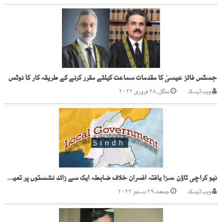
جسٹس فائز عیسیٰ کا مقدمات سماعت کیلئے مقرر کرنے کے طریقہ کار کا نوٹس
ویب ڈیسک
منگل, ۲۸ فروری ۲۰۲۳
نیو کراچی ٹاؤن ،سزا یافتہ افسران خلاف ضابطہ ایک سے زائد نشستوں پر تعینات
ویب ڈیسک
جمعه, ۲۹ دسمبر ۲۰۲۳