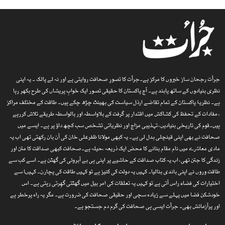
جرأت رجحان ساز خبروں کا مرکز ہے۔جرأت کا تصورِ صحافت روایتی ہے اور نہ لے پالک ۔ یہ اپنی
نظری بنیادوں کے ساتھ پابند ہے۔ آج پاکستان کا حقیقی تصور ایک خوابِ پریشاں کی طرح بکھر رہا
ہے۔ نظریۂ پاکستان کے تمام تقاضے ارذل سیاست کی بھینٹ چڑھ چکے ہیں۔ طاقت کے مختلف مراکز
، مفادات کے تحفظ کی کشاکش میں اقتدار پر گرفت کے بلاواسطہ اور بالواسطہ طریقے تلاش کررہے
ہیں۔قوم کی تاریخی بنیادیں، تہذیبی مزاج اور نظریاتی تشخص سب کچھ داؤ پر ہے۔ ایسے میں
صحافت نے بھی اپنی قینچلی بدل لی ہے۔ یہ کبھی مولانا ظفرعلی خان کی آن بان رکھتی تھی اب یہ
مادی معاشرے میں نام مقام بنانے کا محض ایک ذریعہ ،حیلہ ہے۔صحافت کبھی صداقت کا متن اور
زندگی کا جتن تھی، اب یہ کتاب صداقت کے حاشیے پر اپنی ہی بے آبروئی کی گھٹن ہے۔ اسے کب سے
طاقت وروں نے اپنی باندی بنالیا۔ کہیں یہ دولت کی کنیز ہے تو کہیں طاقت کی پچارن۔ کہیںا سے
اختیارات کی فضاء راس آتی ہے تو کہیں یہ تعلقات کی امر بیل میں گھٹتی گھِرتی رہتی ہے۔ اس
خودشکن فضا میں پہلے سے زیادہ سچی اور حقیقی صحافت کی ضرورت ہے۔ مگر یہ راہ پرخطر ہے
اور پرآزمائش بھی۔ جرأت ایسی ہی صحافت کی گرم دم جستجو ہے۔