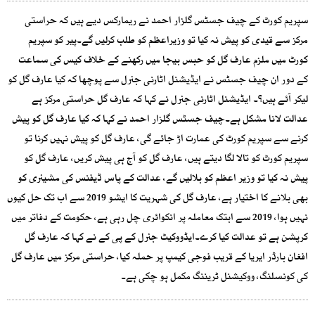
سپریم کورٹ کے چیف جسٹس گلزار احمد نے ریمارکس دیے ہیں کہ حراستی
مرکز سے قیدی کو پیش نہ کیا تو وزیراعظم کو طلب کرلیں گے۔پیر کو سپریم
کورٹ میں ملزم عارف گل کو حبس بیجا میں رکھنے کے خلاف کیس کی سماعت
کے دور ان چیف جسٹس نے ایڈیشنل اٹارنی جنرل سے پوچھا کہ کیا عارف گل کو
لیکر آئے ہیں؟۔ ایڈیشنل اٹارنی جنرل نے کہا کہ عارف گل حراستی مرکز ہے
عدالت لانا مشکل ہے۔چیف جسٹس گلزار احمد نے کہا کہ کیا عارف گل کو پیش
کرنے سے سپریم کورٹ کی عمارت اڑ جائے گی، عارف گل کو پیش نہیں کرنا تو
سپریم کورٹ کو تالا لگا دیتے ہیں، عارف گل کو آج ہی پیش کریں، عارف گل کو
پیش نہ کیا تو وزیر اعظم کو بلالیں گے، عدالت کے پاس ڈیفنس کی مشینری کو
بھی بلانے کا اختیار ہے، عارف گل کی شہریت کا ایشو 2019 سے اب تک حل کیوں
نہیں ہوا، 2019 سے ابتک معاملہ پر انکوائری چل رہی ہے، حکومت کے دفاتر میں
کرپشن ہے تو عدالت کیا کرے۔ایڈووکیٹ جنرل کے پی کے نے کہا کہ عارف گل
افغان بارڈر ایریا کے قریب فوجی کیمپ پر حملہ کیا، حراستی مرکز میں عارف گل
کی کونسلنگ، ووکیشنل ٹریننگ مکمل ہو چکی ہے۔