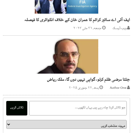
ایف آئی اے سائبر کرائم کا عمران خان کے خلاف انکوائری کا فیصلہ
ویب ڈیسک
جمعه, ۳۱ مئی ۲۰۲۴
جتنا مرضی ظلم کرلو، گواہی نہیں دوں گا، ملک ریاض
Author One
بدھ, ۲۲ جنوری ۲۰۲۵
تلاش کریں