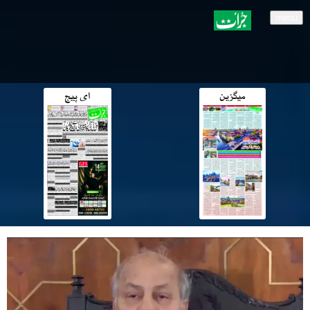
menu
میگزین
ای پیج