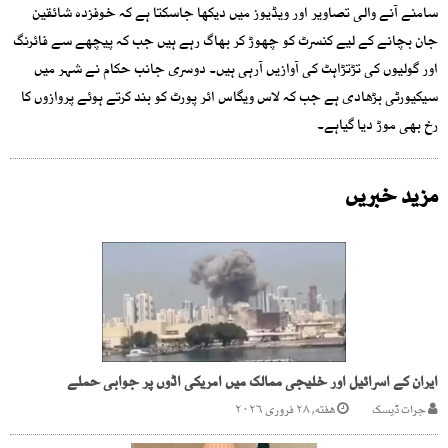
سامنے آنے والی تصاویر اور ویڈیوز میں دیکھا جاسکتا ہے کہ خوفزدہ شائقین
جان بچانے کے لیے کنسرٹ کو چھوڑ کر بھاگ رہے ہیں جب کہ پیچھے سے فائرنگ
اور گولیوں کی تڑتڑاہٹ کی آوازیں آرہی ہیں۔ دوسری جانب حکام نے شہر میں
سیکیورٹی بڑھادی ہے جب کہ لاس ویگاس ائر پورٹ کو بند کرتے ہوئے پروازوں کا
رخ بھی موڑ دیا گیاہے۔
مزید خبریں
ایران کے اسرائیل اور خلیجی ممالک میں امریکی اڈوں پر جوابی حملے
جرات ڈیسک
هفته, ۲۸ فروری ۲۰۲۶