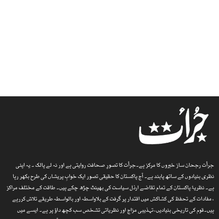
جرأت رجحان ساز خبروں کا مرکز ہے۔جرأت کا تصورِ صحافت روایتی ہے اور نہ لے پالک ۔ یہ اپنی
نظری بنیادوں کے ساتھ پابند ہے۔ آج پاکستان کا حقیقی تصور ایک خوابِ پریشاں کی طرح بکھر رہا
ہے۔ نظریۂ پاکستان کے تمام تقاضے ارذل سیاست کی بھینٹ چڑھ چکے ہیں۔ طاقت کے مختلف مراکز
، مفادات کے تحفظ کی کشاکش میں اقتدار پر گرفت کے بلاواسطہ اور بالواسطہ طریقے تلاش کررہے
ہیں۔قوم کی تاریخی بنیادیں، تہذیبی مزاج اور نظریاتی تشخص سب کچھ داؤ پر ہے۔ ایسے میں