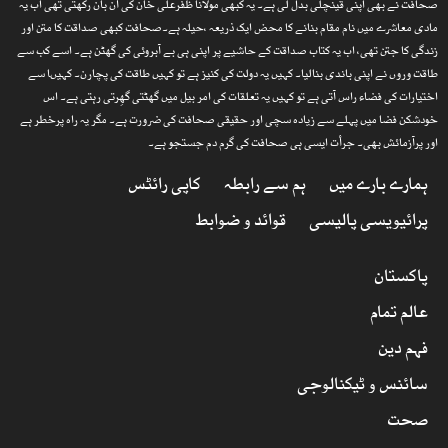
صحافت نے بھی اپنی قینچلی بدل لی ہے۔ یہ کبھی مولانا ظفرعلی خان کی آن بان رکھتی تھی اب یہ
مادی معاشرے میں نام مقام بنانے کا محض ایک ذریعہ ،حیلہ ہے۔صحافت کبھی صداقت کا متن اور
زندگی کا جتن تھی، اب یہ کتاب صداقت کے حاشیے پر اپنی ہی بے آبروئی کی گھٹن ہے۔ اسے کب سے
طاقت وروں نے اپنی باندی بنالیا۔ کہیں یہ دولت کی کنیز ہے تو کہیں طاقت کی پچارن۔ کہیںا سے
اختیارات کی فضاء راس آتی ہے تو کہیں یہ تعلقات کی امر بیل میں گھٹتی گھِرتی رہتی ہے۔ اس
خودشکن فضا میں پہلے سے زیادہ سچی اور حقیقی صحافت کی ضرورت ہے۔ مگر یہ راہ پرخطر ہے
اور پرآزمائش بھی۔ جرأت ایسی ہی صحافت کی گرم دم جستجو ہے۔
ہمارے بارے میں
ہم سے رابطہ
کاپی رائٹس
پرائیویسی پالیسی
قوائد و ضوابط
پاکستان
عالم تمام
فہم دین
سائنس و ٹیکنالوجی
صحت