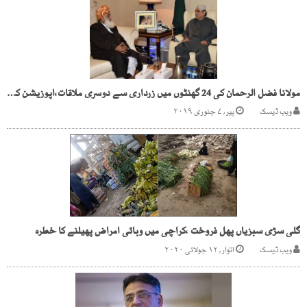
مولانا فضل الرحمان کی 24 گھنٹوں میں زرداری سے دوسری ملاقات،اپوزیشن کو متحد کرنے کیلئے پھر متحرک
ویب ڈیسک
پیر, ۷ جنوری ۲۰۱۹
گلی سڑی سبزیاں پھل فروخت ،کراچی میں وبائی امراض پھیلنے کا خطرہ
ویب ڈیسک
اتوار, ۱۲ جولائی ۲۰۲۰