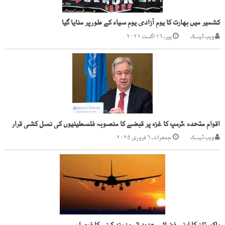
کشمیر میں بھارت کا یوم آزادی یوم سیاہ کے طورپر منایا گیا
ویب ڈیسک
پیر, ۱۶ اگست ۲۰۲۱
اقوام متحدہ ،ٹرمپ کا غزہ پر قبضے کا منصوبہ فلسطینیوں کی نسل کشی قرار
ویب ڈیسک
جمعرات, ۶ فروری ۲۰۲۵