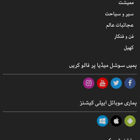
معیشت
سیر و سیاحت
عجائبات عالم
فن و فنکار
کھیل
ہمیں سوشل میڈیا پر فالو کریں
ہماری موبائل ایپلی کیشنز