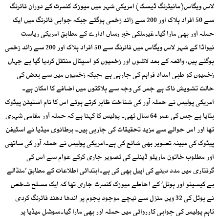
لاس ویگاس(مانیٹرنگ ڈیسک) امریکی شہر میں میوزک کنسرٹ کے دوران فائرنگ
سے 50 افراد ہلاک اور 200 سے زائد زخمی ہوگئے جبکہ جوابی فائرنگ میں ایک
حملہ آور بھی مارا گیا۔غیرملکی خبر رساں ادارے کے مطابق امریکی ریاست
نیواڈا کے شہر لاس ویگاس میں فائرنگ سے 50 افراد ہلاک اور 200 سے زائد زخمی
ہوگئے ہیں، واقعہ کے بعد لاشوں اور زخمیوں کو اسپتال منتقل کردیا گیا ہے جہاں
زخمیوں کو طبی امداد فراہم کی جارہی ہے ،جبکہ زخمیوں میں سے بعض کی
حالت تشویش ناک ہے جس کی وجہ سے ہلاکتوں میں اضافے کا امکان ہے۔
امریکی پولیس نے حملہ آور کی شناخت ظاہر کرتے ہوئے اس کا نام اسٹیفن پیڈوک
بتایا ہے جس کی عمر 64 سال تھی۔ پولیس کا کہنا ہے کہ حملہ آور مقامی شہری
تھا اور اس حوالے سے مزید تحقیقات کی جارہی ہیں۔ برطانوی میڈیا نے اسٹیفن
پیڈوک کی مبینہ تصویر بھی شائع کی ہے۔امریکی پولیس نے حملہ آور کی ساتھی
اور مطلوب خاتون ماریلو ڈینلے کی تصویر جاری کرکے عوام سے اس کی
گرفتاری میں مدد دینے کی اپیل بھی کی ہے۔ابتدائی اطلاعات کے مطابق ’منڈالے
بے کیسینو اور ہوٹل‘ کے احاطے میوزک کنسرٹ جاری تھا کہ ایک مسلح شخص
نے ہوٹل کی 32 ویں منزل سے نیچے موجود ہجوم پر اندھا دھند فائرنگ کردی
تاہم پولیس کی جوابی کارروائی میں حملہ آور بھی مارا گیا۔سوشل میڈیا پر