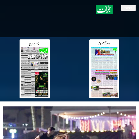
menu
میگزین
ای پیج