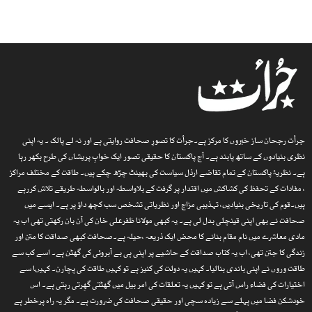
جرأت رجحان ساز خبروں کا مرکز ہے۔جرأت کا تصورِ صحافت روایتی ہے اور نہ لے پالک ۔ یہ اپنی
نظری بنیادوں کے ساتھ پابند ہے۔ آج پاکستان کا حقیقی تصور ایک خوابِ پریشاں کی طرح بکھر رہا
ہے۔ نظریۂ پاکستان کے تمام تقاضے ارذل سیاست کی بھینٹ چڑھ چکے ہیں۔ طاقت کے مختلف مراکز
، مفادات کے تحفظ کی کشاکش میں اقتدار پر گرفت کے بلاواسطہ اور بالواسطہ طریقے تلاش کررہے
ہیں۔قوم کی تاریخی بنیادیں، تہذیبی مزاج اور نظریاتی تشخص سب کچھ داؤ پر ہے۔ ایسے میں
صحافت نے بھی اپنی قینچلی بدل لی ہے۔ یہ کبھی مولانا ظفرعلی خان کی آن بان رکھتی تھی اب یہ
مادی معاشرے میں نام مقام بنانے کا محض ایک ذریعہ ،حیلہ ہے۔صحافت کبھی صداقت کا متن اور
زندگی کا جتن تھی، اب یہ کتاب صداقت کے حاشیے پر اپنی ہی بے آبروئی کی گھٹن ہے۔ اسے کب سے
طاقت وروں نے اپنی باندی بنالیا۔ کہیں یہ دولت کی کنیز ہے تو کہیں طاقت کی پچارن۔ کہیںا سے
اختیارات کی فضاء راس آتی ہے تو کہیں یہ تعلقات کی امر بیل میں گھٹتی گھِرتی رہتی ہے۔ اس
خودشکن فضا میں پہلے سے زیادہ سچی اور حقیقی صحافت کی ضرورت ہے۔ مگر یہ راہ پرخطر ہے