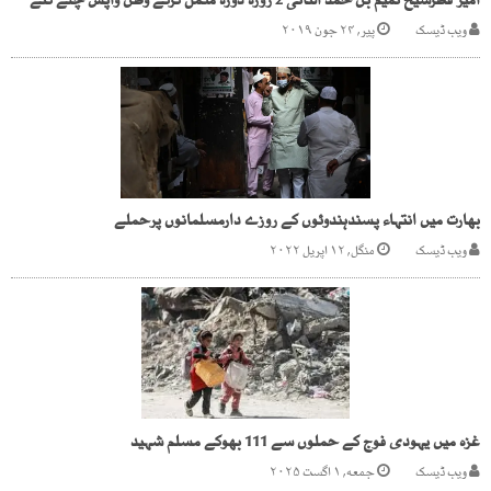
امیر قطرشیخ تمیم بن حمد الثانی 2 روزہ دورہ مکمل کرکے وطن واپس چلے گئے
ویب ڈیسک
پیر, ۲۴ جون ۲۰۱۹
بھارت میں انتہاء پسندہندوئوں کے روزے دارمسلمانوں پرحملے
ویب ڈیسک
منگل, ۱۲ اپریل ۲۰۲۲
غزہ میں یہودی فوج کے حملوں سے 111 بھوکے مسلم شہید
ویب ڈیسک
جمعه, ۱ اگست ۲۰۲۵