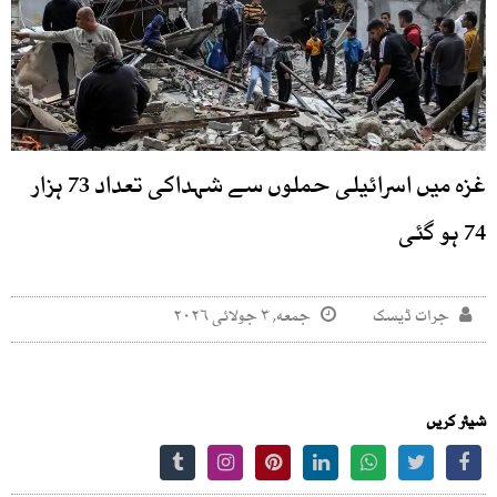
غزہ میں اسرائیلی حملوں سے شہداکی تعداد 73 ہزار
74 ہو گئی
جرات ڈیسک
جمعه, ۳ جولائی ۲۰۲۶
شیئر کریں