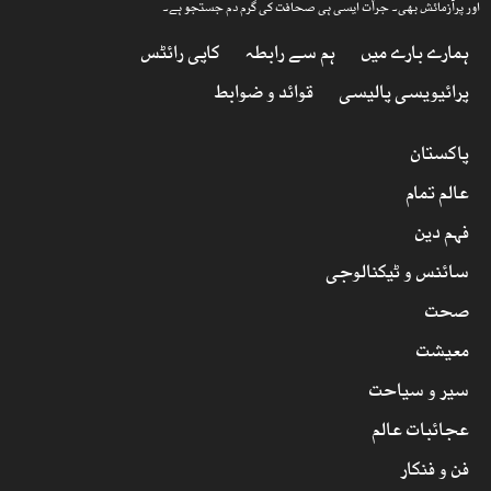
اور پرآزمائش بھی۔ جرأت ایسی ہی صحافت کی گرم دم جستجو ہے۔
ہمارے بارے میں
ہم سے رابطہ
کاپی رائٹس
پرائیویسی پالیسی
قوائد و ضوابط
پاکستان
عالم تمام
فہم دین
سائنس و ٹیکنالوجی
صحت
معیشت
سیر و سیاحت
عجائبات عالم
فن و فنکار