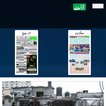
menu
میگزین
ای پیج